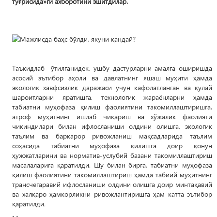
тўғрисида»ги ахборотини эшитдилар.
Таъкидлаб ўтилганидек, ушбу дастурларни амалга оширишда
асосий эътибор аҳоли ва давлатнинг яшаш муҳити ҳамда
экологик хавфсизлик даражаси учун кафолатланган ва қулай
шароитларни яратишга, технологик жараёнларни ҳамда
табиатни муҳофаза қилиш фаолиятини такомиллаштиришга,
атроф муҳитнинг ишлаб чиқариш ва хўжалик фаолияти
чиқиндилари билан ифлосланиши олдини олишга, экологик
таълим ва барқарор ривожланиш мақсадларида таълим
соҳасида табиатни муҳофаза қилишга доир қонун
ҳужжатларини ва норматив-услубий базани такомиллаштириш
масалаларига қаратилди. Шу билан бирга, табиатни муҳофаза
қилиш фаолиятини такомиллаштириш ҳамда табиий муҳитнинг
трансчегаравий ифлосланиши олдини олишга доир минтақавий
ва халқаро ҳамкорликни ривожлантиришга ҳам катта эътибор
қаратилди
.