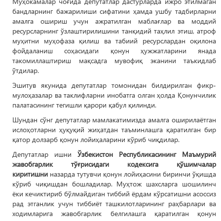
Муҳокамалар чоғида депутатлар дастурларда ижро этилмаган
бандларнинг бажарилиши сифатини ҳамда ушбу тадбирларни
амалга ошириш учун ажратилган маблағлар ва моддий
ресурсларнинг ўзлаштирилишини танқидий таҳлил этиш, атроф
муҳитни муҳофаза қилиш ва табиий ресурслардан оқилона
фойдаланиш соҳасидаги қонун ҳужжатларини янада
такомиллаштириш мақсадга мувофиқ эканини таъкидлаб
ўтдилар.
Эшитув якунида депутатлар томонидан билдирилган фикр-
мулоҳазалар ва таклифларни инобатга олган ҳолда Қонунчилик
палатасининг тегишли қарори қабул қилинди.
Шундан сўнг депутатлар мамлакатимизда амалга оширилаётган
ислоҳотларни ҳуқуқий жиҳатдан таъминлашга қаратилган бир
қатор долзарб қонун лойиҳаларини кўриб чиқдилар.
Депутатлар ишни
Ўзбекистон Республикасининг Маъмурий
жавобгарлик тўғрисидаги кодексига қўшимчалар
киритишни
назарда тутувчи қонун лойиҳасини биринчи ўқишда
кўриб чиқишдан бошладилар. Муҳтож шахсларга шошилинч
ёки кечиктириб бўлмайдиган тиббий ёрдам кўрсатишни асоссиз
рад этганлик учун тиббиёт ташкилотларининг раҳбарлари ва
ходимларига жавобгарлик белгилашга қаратилган қонун