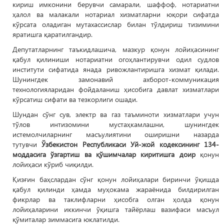
кириш имконини берувчи самарали, шаффоф, нотариатни
ҳалол ва малакали нотариал хизматларни юқори сифатда
кўрсата оладиган мутахассислар билан тўлдириш тизимини
яратишга қаратилгандир.
Депутатларнинг таъкидлашича, мазкур қонун лойиҳасининг
қабул қилиниши нотариатни огоҳлантирувчи одил судлов
институти сифатида янада ривожлантиришга хизмат қилади.
Шунингдек замонавий ахборот-коммуникация
технологияларидан фойдаланиш ҳисобига давлат хизматлари
кўрсатиш сифати ва тезкорлиги ошади.
Шундан сўнг сув, электр ва газ таъминоти хизматлари учун
тўлов интизомини мустаҳкамлашни, шунингдек
истемолчиларнинг масъулиятини оширишни назарда
тутувчи
Ўзбекистон Республикаси Уй-жой кодексининг 134-
моддасига ўзгартиш ва қўшимчалар киритишга доир
қонун
лойиҳаси кўриб чиқилди.
Қизғин баҳслардан сўнг қонун лойиҳалари биринчи ўқишда
қабул қилинди ҳамда муҳокама жараёнида билдирилган
фикрлар ва таклифларни ҳисобга олган ҳолда қонун
лойиҳаларини иккинчи ўқишга тайёрлаш вазифаси масъул
қўмиталар зиммасига юклатилди.