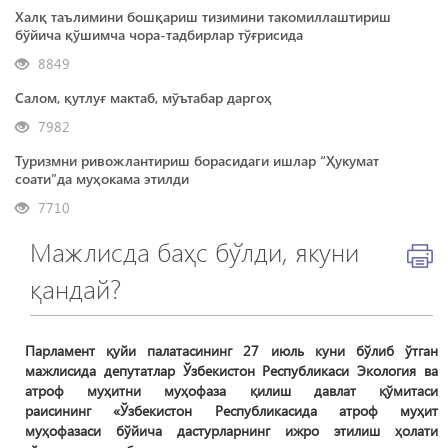
Халқ таълимини бошқариш тизимини такомиллаштириш
бўйича қўшимча чора-тадбирлар тўғрисида
8849
Салом, қутлуғ мактаб, мўътабар даргоҳ
7982
Туризмни ривожлантириш борасидаги ишлар “Ҳукумат
соати”да муҳокама этилди
7710
Мажлисда баҳс бўлди, якуни
қандай?
Парламент қуйи палатасининг 27 июль куни бўлиб ўтган
мажлисида депутатлар Ўзбекистон Республикаси Экология ва
атроф муҳитни муҳофаза қилиш давлат қўмитаси
раисининг «Ўзбекистон Республикасида атроф муҳит
муҳофазаси бўйича дастурларнинг ижро этилиш ҳолати