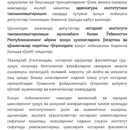
ҳуқуқлилик ва баҳслашув принципларини тўлиқ амалга ошириш
мақсадида ишлаб чиқилган
адвокатура институтини
такомиллаштиришни
назарда тутувчи қонун лойиҳаси
депутатлар томонидан биринчи ўқишда қабул қилинди.
Шунингдек мажлисда депутатлар
нотариат институти
такомиллаштирилиши муносабати билан Ўзбекистон
Республикасининг айрим қонун ҳужжатларига ўзгартиш ва
қўшимчалар киритиш тўғрисидаги
қонун лойиҳасини биринчи
ўқишда кўриб чиқдилар.
Таъкидлаб ўтилганидек, нотариал идоралар фаолиятида суд-
ҳуқуқ соҳасида белгиланган вазифаларни самарали амалга
оширишга, иқтисодий, оилавий, меросга, уй-жойга ва меҳнатга
оид ҳамда бошқа низоларнинг олдини олиш учун нотариат
салоҳиятидан тўлақонли фойдаланишга тўсқинлик қилувчи
кўплаб муаммолар ва камчиликлар мавжуддир.
Қонун лойиҳасининг мақсади жисмоний ва юридик
шахсларнинг ҳуқуқ ва қонуний манфаатларини ҳимоя қилишда
нотариат институтининг роли ва аҳамиятини ошириш,
шунингдек, аҳолига кўрсатилаётган нотариал хизматларнинг
сифатини яхшилаш, низоларнинг олдини олувчи институт
сифатида ривожлантириш, шахсларни нотариал фаолиятга