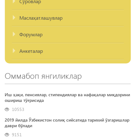
Сўровлар
Маслаҳатлашувлар
Форумлар
Анкеталар
Оммабоп янгиликлар
Иш ҳақи, пенсиялар, стипендиялар ва нафақалар миқдорини
ошириш тўғрисида
10553
2019 йилда Ўзбекистон солиқ сиёсатида тарихий ўзгаришлар
даври бўлади
9151