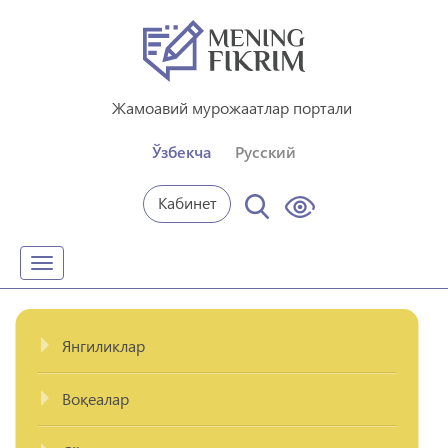
Жамоавий мурожаатлар портали
Ўзбекча
Русский
Кабинет
Toggle
navigation
Янгиликлар
Воқеалар