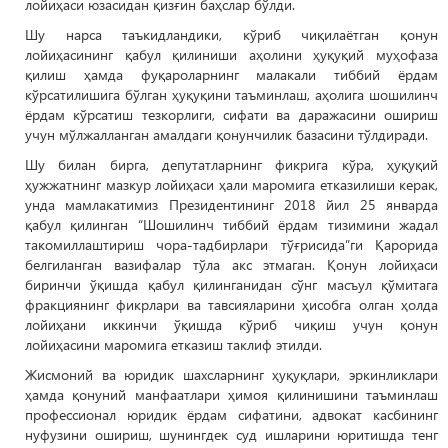
лойиҳаси юзасидан қизғин баҳслар бўлди.
Шу нарса таъкидландики, кўриб чиқилаётган қонун
лойиҳасининг қабул қилиниши аҳолини ҳуқуқий муҳофаза
қилиш ҳамда фуқароларнинг малакали тиббий ёрдам
кўрсатилишига бўлган ҳуқуқини таъминлаш, аҳолига шошилинч
ёрдам кўрсатиш тезкорлиги, сифати ва даражасини ошириш
учун мўлжалланган амалдаги қонунчилик базасини тўлдиради.
Шу билан бирга, депутатларнинг фикрига кўра, ҳуқуқий
ҳужжатнинг мазкур лойиҳаси ҳали маромига етказилиши керак,
унда мамлакатимиз Президентининг 2018 йил 25 январда
қабул қилинган “Шошилинч тиббий ёрдам тизимини жадал
такомиллаштириш чора-тадбирлари тўғрисида”ги Қарорида
белгиланган вазифалар тўла акс этмаган. Қонун лойиҳаси
биринчи ўқишда қабул қилинганидан сўнг масъул қўмитага
фракциянинг фикрлари ва тавсияларини ҳисобга олган ҳолда
лойиҳани иккинчи ўқишда кўриб чиқиш учун қонун
лойиҳасини маромига етказиш таклиф этилди.
Жисмоний ва юридик шахсларнинг ҳуқуқлари, эркинликлари
ҳамда қонуний манфаатлари ҳимоя қилинишини таъминлаш
профессионал юридик ёрдам сифатини, адвокат касбининг
нуфузини ошириш, шунингдек суд ишларини юритишда тенг