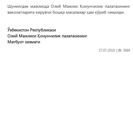
Шунингдек мажлисда Олий Мажлис Қонунчилик палатасининг
ваколатларига кирувчи бошқа масалалар ҳам кўриб чиқилди.
Ўзбекистон Республикаси
Олий Мажлиси Қонунчилик палатасининг
Матбуот хизмати
27.07.2018
|
5684