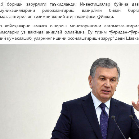
иб бориши зарурлиги таъкидланди. Инвестициялар бўйича дав
муникацияларини ривожлантириш вазирлиги билан бирг
оматлаштирилган тизимни жорий этиш вазифаси қўйилди.
ар лойиҳаларни амалга ошириш мониторингини автоматлаштирилг
ммоларни ўз вақтида аниқлай олмаймиз. Бу тизим тўғридан-тўғр
лий қўмаклашиб, уларнинг ишини осонлаштириши зарур” деди Шавка