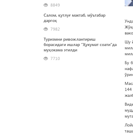
8849
Салом, қутлуғ мактаб, мўътабар
даргоҳ
Унд
Жўқ
7982
вако
Туризмни ривожлантириш
Шу й
борасидаги ишлар “Ҳукумат соати”да
мил
муҳокама этилди
мил
7710
Бу 
наф
ўрин
Мас
144 
жал
Вид
муд
мут
Лой
таш