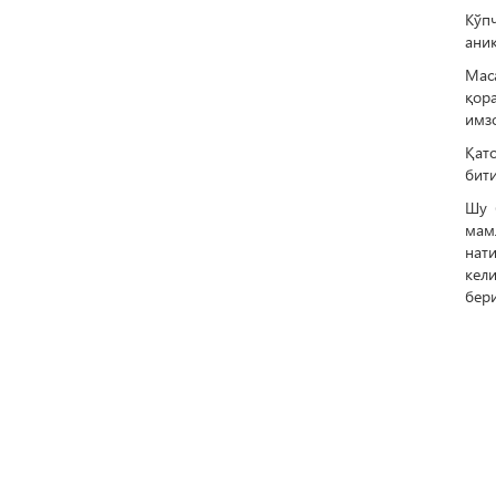
Кўпч
аниқ
Мас
қор
имзо
Қат
бити
Шу 
мам
нат
кел
бер