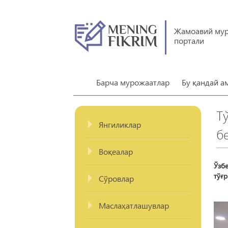
Жамоавий му
портали
Барча мурожаатлар
Бу қандай а
Т
Янгиликлар
б
Воқеалар
Ўзб
тўғр
Сўровлар
Маслаҳатлашувлар