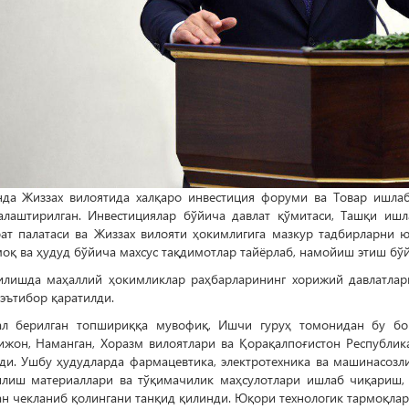
нда Жиззах вилоятида халқаро инвестиция форуми ва Товар ишла
алаштирилган. Инвестициялар бўйича давлат қўмитаси, Ташқи ишла
оат палатаси ва Жиззах вилояти ҳокимлигига мазкур тадбирларни 
оқ ва ҳудуд бўйича махсус тақдимотлар тайёрлаб, намойиш этиш бў
илишда маҳаллий ҳокимликлар раҳбарларининг хорижий давлатлар
 эътибор қаратилди.
ал берилган топшириққа мувофиқ, Ишчи гуруҳ томонидан бу бора
ижон, Наманган, Хоразм вилоятлари ва Қорақалпоғистон Республик
ди. Ушбу ҳудудларда фармацевтика, электротехника ва машинасозли
илиш материаллари ва тўқимачилик маҳсулотлари ишлаб чиқариш,
н чекланиб қолингани танқид қилинди. Юқори технологик тармоқларг