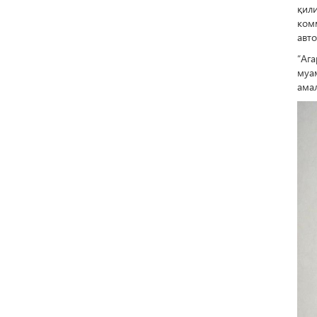
қил
ком
авт
“Аг
муа
ама