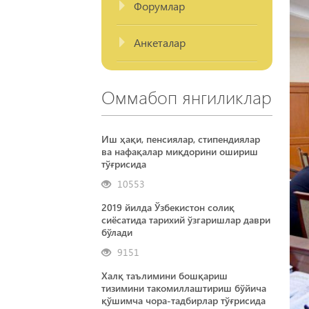
Форумлар
Анкеталар
Оммабоп янгиликлар
Иш ҳақи, пенсиялар, стипендиялар
ва нафақалар миқдорини ошириш
тўғрисида
10553
2019 йилда Ўзбекистон солиқ
сиёсатида тарихий ўзгаришлар даври
бўлади
9151
Халқ таълимини бошқариш
тизимини такомиллаштириш бўйича
қўшимча чора-тадбирлар тўғрисида