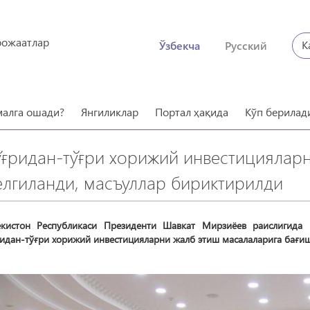
рожаатлар
К
Ўзбекча
Русский
малга ошади?
Янгиликлар
Портал ҳақида
Кўп берилад
ўғридан-тўғри хорижий инвестициялар
елгиланди, масъуллар бириктирилди
екистон Республикаси Президенти Шавкат Мирзиёев раислигида 
идан-тўғри хорижий инвестицияларни жалб этиш масалаларига бағиш