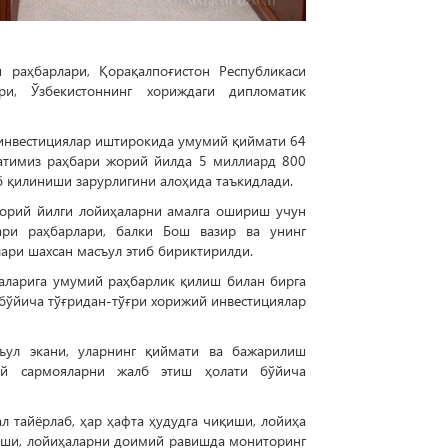
 раҳбарлари, Қорақалпоғистон Республикаси
и, Ўзбекистоннинг хориждаги дипломатик
й инвестициялар иштирокида умумий қиймати 64
латимиз раҳбари жорий йилда 5 миллиард 800
б қилиниши зарурлигини алоҳида таъкидлади.
жорий йилги лойиҳаларни амалга ошириш учун
ари раҳбарлари, балки Бош вазир ва унинг
лари шахсан масъул этиб бириктирилди.
ҳаларига умумий раҳбарлик қилиш билан бирга
 бўйича тўғридан-тўғри хорижий инвестициялар
съул экани, уларнинг қиймати ва бажарилиш
ий сармояларни жалб этиш ҳолати бўйича
 тайёрлаб, ҳар ҳафта ҳудудга чиқиши, лойиҳа
тиши, лойиҳаларни доимий равишда мониторинг