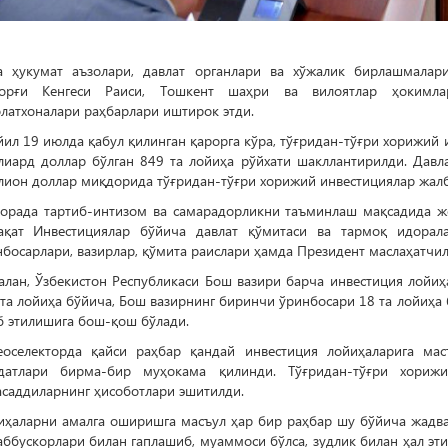
а ҳукумат аъзолари, давлат органлари ва хўжалик бирлашмалари
орғи Кенгеси Раиси, Тошкент шаҳри ва вилоятлар ҳокимлар
латхоналари раҳбарлари иштирок этди.
ил 19 июлда қабул қилинган қарорга кўра, тўғридан-тўғри хорижи
лиард доллар бўлган 849 та лойиҳа рўйхати шакллантирилди. Дав
лион доллар миқдорида тўғридан-тўғри хорижий инвестициялар жал
борада тартиб-интизом ва самарадорликни таъминлаш мақсадида 
ақат Инвестициялар бўйича давлат қўмитаси ва тармоқ идорал
босарлари, вазирлар, қўмита раислари ҳамда Президент маслаҳатчи
алан, Ўзбекистон Республикаси Бош вазири барча инвестиция лойи
та лойиҳа бўйича, Бош вазирнинг биринчи ўринбосари 18 та лойиҳа
б этилишига бош-қош бўлади.
еоселекторда қайси раҳбар қандай инвестиция лойиҳаларига ма
датлари бирма-бир муҳокама қилинди. Тўғридан-тўғри хориж
асаддиларнинг ҳисоботлари эшитилди.
иҳаларни амалга оширишга масъул ҳар бир раҳбар шу бўйича жадвал
аббускорлари билан гаплашиб, муаммоси бўлса, зудлик билан ҳал э