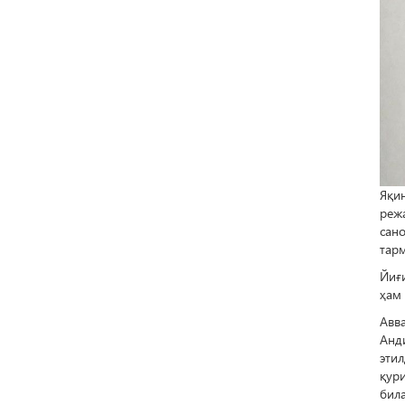
Яқи
реж
сан
тарм
Йиғ
ҳам
Авв
Анд
этил
қур
била