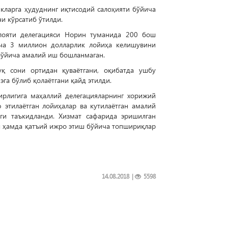
икларга ҳудуднинг иқтисодий салоҳияти бўйича
ни кўрсатиб ўтилди.
лояти делегацияси Норин туманида 200 бош
ча 3 миллион долларлик лойиҳа келишувини
 бўйича амалий иш бошланмаган.
қ сони ортидан қуваётгани, оқибатда ушбу
эга бўлиб қолаётгани қайд этилди.
ирлигига маҳаллий делегацияларнинг хорижий
 этилаётган лойиҳалар ва кутилаётган амалий
ги таъкидланди. Хизмат сафарида эришилган
ш ҳамда қатъий ижро этиш бўйича топшириқлар
14.08.2018
|
5598