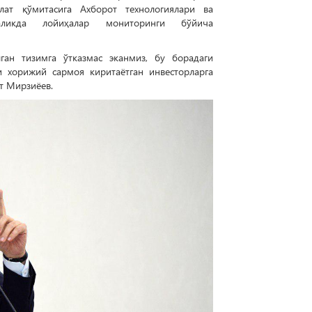
лат қўмитасига Ахборот технологиялари ва
аликда лойиҳалар мониторинги бўйича
ан тизимга ўтказмас эканмиз, бу борадаги
и хорижий сармоя киритаётган инвесторларга
т Мирзиёев.