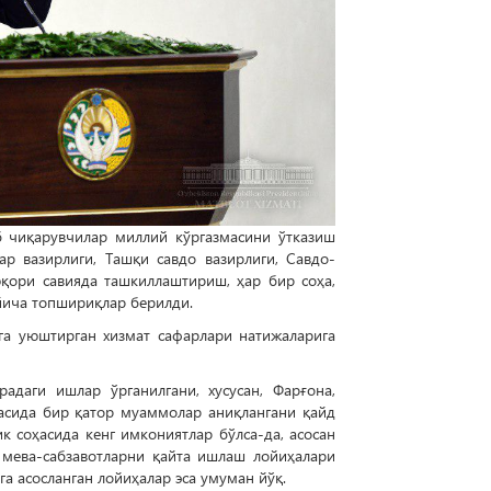
б чиқарувчилар миллий кўргазмасини ўтказиш
р вазирлиги, Ташқи савдо вазирлиги, Савдо-
юқори савияда ташкиллаштириш, ҳар бир соҳа,
йича топшириқлар берилди.
га уюштирган хизмат сафарлари натижаларига
даги ишлар ўрганилгани, хусусан, Фарғона,
асида бир қатор муаммолар аниқлангани қайд
к соҳасида кенг имкониятлар бўлса-да, асосан
 мева-сабзавотларни қайта ишлаш лойиҳалари
а асосланган лойиҳалар эса умуман йўқ.