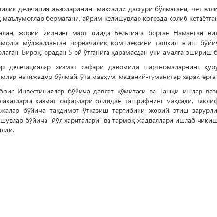
илик делегация аъзоларининг мақсадли дастури бўлмагани, чет элл
 маълумотлар бермагани, айрим келишувлар қоғозда қолиб кетаётга
алан, жорий йилнинг март ойида Бельгияга борган Наманган ви
амолга мўлжалланган чорвачилик комплексини ташкил этиш бўйи
лаган. Бироқ, орадан 5 ой ўтганига қарамасдан уни амалга ошириш
ор делегациялар хизмат сафари давомида шартномаларнинг қуру
млар натижадор бўлмай, ўта мавҳум, маданий-гуманитар характерга 
боис Инвестициялар бўйича давлат қўмитаси ва Ташқи ишлар ваз
лакатларга хизмат сафарлари олдидан ташрифнинг мақсади, таклиф
ижалар бўйича тақдимот ўтказиш тартибини жорий этиш зарурли
ишувлар бўйича “йўл хариталари” ва тармоқ жадваллари ишлаб чиқи
илди.