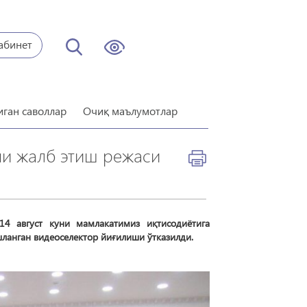
абинет
иган саволлар
Очиқ маълумотлар
ни жалб этиш режаси
14 август куни мамлакатимиз иқтисодиётига
ланган видеоселектор йиғилиши ўтказилди.