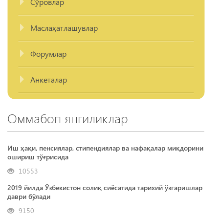
Сўровлар
Маслаҳатлашувлар
Форумлар
Анкеталар
Оммабоп янгиликлар
Иш ҳақи, пенсиялар, стипендиялар ва нафақалар миқдорини
ошириш тўғрисида
10553
2019 йилда Ўзбекистон солиқ сиёсатида тарихий ўзгаришлар
даври бўлади
9150