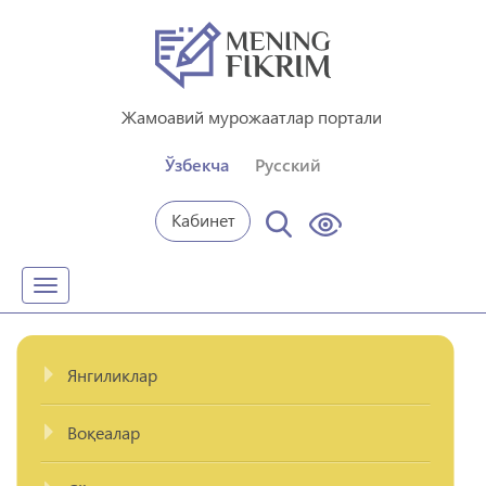
Жамоавий мурожаатлар портали
Ўзбекча
Русский
Кабинет
Toggle
navigation
Янгиликлар
Воқеалар