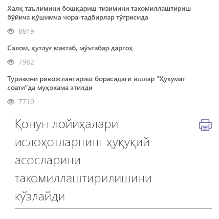
Халқ таълимини бошқариш тизимини такомиллаштириш
бўйича қўшимча чора-тадбирлар тўғрисида
8849
Салом, қутлуғ мактаб, мўътабар даргоҳ
7982
Туризмни ривожлантириш борасидаги ишлар “Ҳукумат
соати”да муҳокама этилди
7710
Қонун лойиҳалари
ислоҳотларнинг ҳуқуқий
асосларини
такомиллаштирилишини
кўзлайди