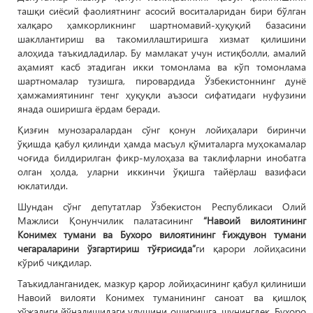
ташқи сиёсий фаолиятнинг асосий воситаларидан бири бўлган
халқаро ҳамкорликнинг шартномавий-ҳуқуқий базасини
шакллантириш ва такомиллаштиришга хизмат қилишини
алоҳида таъкидладилар. Бу мамлакат учун истиқболли, амалий
аҳамият касб этадиган икки томонлама ва кўп томонлама
шартномалар тузишга, пировардида Ўзбекистоннинг дунё
ҳамжамиятининг тенг ҳуқуқли аъзоси сифатидаги нуфузини
янада оширишга ёрдам беради.
Қизғин мунозаралардан сўнг қонун лойиҳалари биринчи
ўқишда қабул қилинди ҳамда масъул қўмиталарга муҳокамалар
чоғида билдирилган фикр-мулоҳаза ва таклифларни инобатга
олган ҳолда, уларни иккинчи ўқишга тайёрлаш вазифаси
юклатилди.
Шундан сўнг депутатлар Ўзбекистон Республикаси Олий
Мажлиси Қонунчилик палатасининг
“Навоий вилоятининг
Конимех тумани ва Бухоро вилоятининг Ғиждувон тумани
чегараларини ўзгартириш тўғрисида”
ги
қарори лойиҳасини
кўриб чиқдилар.
Таъкидланганидек, мазкур қарор лойиҳасининг қабул қилиниши
Навоий вилояти Конимех туманининг саноат ва қишлоқ
хўжалиги йўналишидаги улушини оширишга, шунингдек, Бухоро