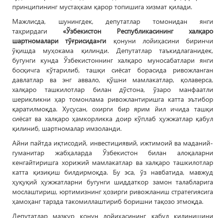
принципининг мустаҳкам қарор топишига хизмат қилади.
Мажлисда, шунингдек, депутатлар томонидан янги
таҳрирдаги
«Ўзбекистон Республикасининг халқаро
шартномалари тўғрисида»ги
қонуни лойиҳасини биринчи
ўқишда муҳокама қилинди. Депутатлар таъкидлаганидек,
бугунги кунда Ўзбекистоннинг халқаро муносабатлари янги
босқичга кўтарилиб, ташқи сиёсат борасида ривожланган
давлатлар ва энг аввало, қўшни мамлакатлар, қолаверса,
халқаро ташкилотлар билан дўстона, ўзаро манфаатли
шерикликни ҳар томонлама ривожлантиришга катта эътибор
қаратилмоқда. Хусусан, охирги бир ярим йил ичида ташқи
сиёсат ва халқаро ҳамкорликка доир кўплаб ҳужжатлар қабул
қилиниб, шартномалар имзоланди.
Айни пайтда иқтисодий, инвестициявий, ижтимоий ва маданий-
гуманитар жабҳаларда Ўзбекистон билан алоқаларни
кенгайтиришга хорижий мамлакатлар ва халқаро ташкилотлар
катта қизиқиш билдирмоқда. Бу эса, ўз навбатида, мавжуд
ҳуқуқий ҳужжатларни бугунги шиддаткор замон талабларига
мослаштириш, юртимизнинг ҳозирги ривожланиш стратегиясига
ҳамоҳанг тарзда такомиллаштириб боришни тақозо этмоқда.
Депутатлар мазкур қонун лойиҳасининг қабул қилинишини