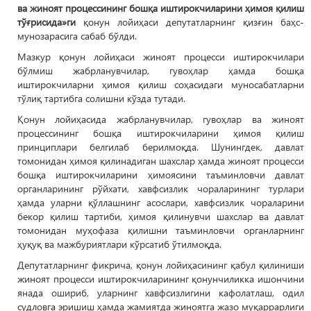
ва жиноят процессининг бошқа иштирокчиларини ҳимоя қилиш
тўғрисида»ги
қонун лойиҳаси депутатларнинг қизғин баҳс-
мунозарасига сабаб бўлди.
Мазкур қонун лойиҳаси жиноят процесси иштирокчилари
бўлмиш жабрланувчилар, гувоҳлар ҳамда бошқа
иштирокчиларни ҳимоя қилиш соҳасидаги муносабатларни
тўлиқ тартибга солишни кўзда тутади.
Қонун лойиҳасида жабрланувчилар, гувоҳлар ва жиноят
процессининг бошқа иштирокчиларини ҳимоя қилиш
принциплари белгилаб берилмоқда. Шунингдек, давлат
томонидан ҳимоя қилинадиган шахслар ҳамда жиноят процесси
бошқа иштирокчиларини ҳимоясини таъминловчи давлат
органларининг рўйхати, хавфсизлик чораларининг турлари
ҳамда уларни қўллашнинг асослари, хавфсизлик чораларини
бекор қилиш тартиби, ҳимоя қилинувчи шахслар ва давлат
томонидан муҳофаза қилишни таъминловчи органларнинг
ҳуқуқ ва мажбуриятлари кўрсатиб ўтилмоқда.
Депутатларнинг фикрича, қонун лойиҳасининг қабул қилиниши
жиноят процесси иштирокчиларининг қонунчиликка ишончини
янада ошириб, уларнинг хавфсизлигини кафолатлаш, одил
судловга эришиш ҳамда жамиятда жиноятга жазо муқаррарлиги