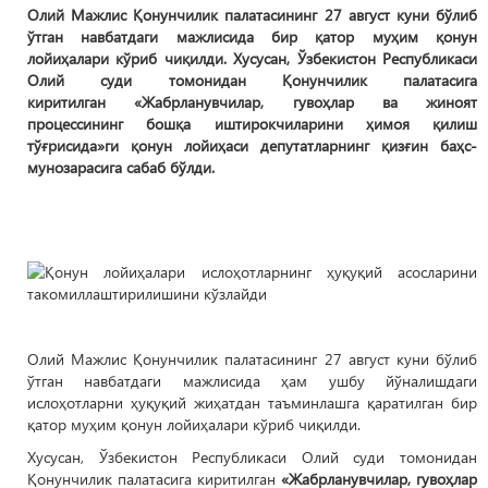
Олий Мажлис Қонунчилик палатасининг 27 август куни бўлиб
ўтган навбатдаги мажлисида бир қатор муҳим қонун
лойиҳалари кўриб чиқилди. Хусусан, Ўзбекистон Республикаси
Олий суди томонидан Қонунчилик палатасига
киритилган «Жабрланувчилар, гувоҳлар ва жиноят
процессининг бошқа иштирокчиларини ҳимоя қилиш
тўғрисида»ги қонун лойиҳаси депутатларнинг қизғин баҳс-
мунозарасига сабаб бўлди.
Олий Мажлис Қонунчилик палатасининг 27 август куни бўлиб
ўтган навбатдаги мажлисида ҳам ушбу йўналишдаги
ислоҳотларни ҳуқуқий жиҳатдан таъминлашга қаратилган бир
қатор муҳим қонун лойиҳалари кўриб чиқилди.
Хусусан, Ўзбекистон Республикаси Олий суди томонидан
Қонунчилик палатасига киритилган
«Жабрланувчилар, гувоҳлар