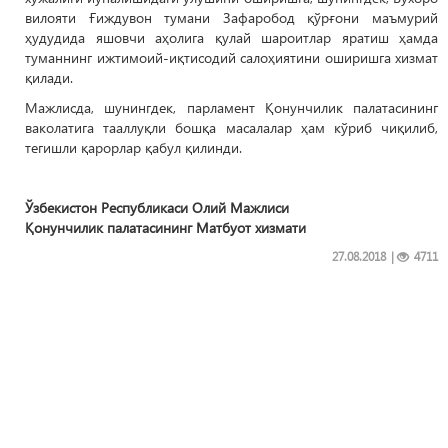
вилояти Ғиждувон тумани Зафаробод қўрғони маъмурий
ҳудудида яшовчи аҳолига қулай шароитлар яратиш ҳамда
туманнинг ижтимоий-иқтисодий салоҳиятини оширишга хизмат
қилади.
Мажлисда, шунингдек, парламент Қонунчилик палатасининг
ваколатига тааллуқли бошқа масалалар ҳам кўриб чиқилиб,
тегишли қарорлар қабул қилинди.
Ўзбекистон Республикаси Олий Мажлиси
Қонунчилик палатасининг Матбуот хизмати
27.08.2018
|
4711