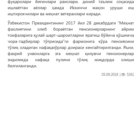
фуқаролари йиғинлари раислари, диний таълим соҳасида
ишлаётган аёллар ҳамда Иккинчи жаҳон уруши иш
иштирокчилари ва меҳнат ветеранлари киради.
Ўзбекистон Президентининг 2017 йил 28 декабрдаги “Меҳнат
фаолиятини олиб бораётган пенсионерларнинг айрим
тоифаларига қулай шарт-шароитларни яратиш бўйича қўшимча
чора-тадбирлар тўғрисида”ги фармонига кўра пенсиясини
тўлиқ оладиган нафақахўрлар доираси кенгайтирилганди. Яъни,
фахрий унвонларга эга меҳнат қилувчи пенсионерлар
эндиликда нафақа пулини тўлиқ миқдорда олиши
белгиланганди.
05.09.2018
|
5261