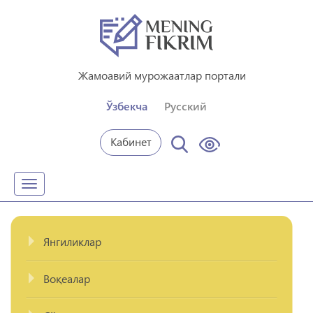
Жамоавий мурожаатлар портали
Ўзбекча
Русский
Кабинет
Toggle
navigation
Янгиликлар
Воқеалар