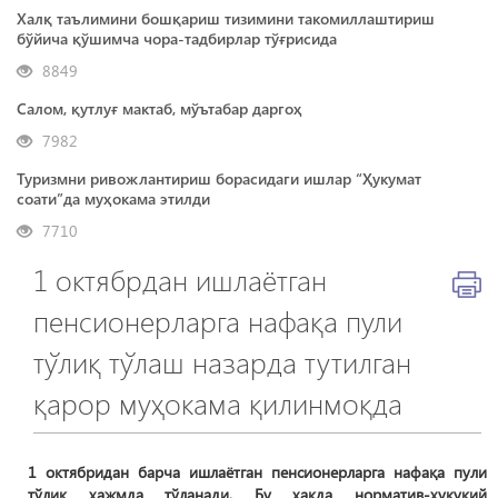
Халқ таълимини бошқариш тизимини такомиллаштириш
бўйича қўшимча чора-тадбирлар тўғрисида
8849
Салом, қутлуғ мактаб, мўътабар даргоҳ
7982
Туризмни ривожлантириш борасидаги ишлар “Ҳукумат
соати”да муҳокама этилди
7710
1 октябрдан ишлаётган
пенсионерларга нафақа пули
тўлиқ тўлаш назарда тутилган
қарор муҳокама қилинмоқда
1 октябридан барча ишлаётган пенсионерларга нафақа пули
тўлиқ ҳажмда тўланади. Бу ҳақда норматив-ҳуқуқий