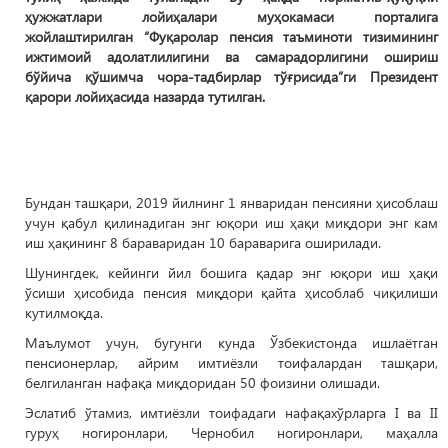
ҳужжатлари лойиҳалари муҳокамаси порталига
жойлаштирилган “Фуқаролар пенсия таъминоти тизимининг
ижтимоий адолатлилигини ва самарадорлигини ошириш
бўйича қўшимча чора-тадбирлар тўғрисида”ги Президент
қарори лойиҳасида назарда тутилган.
Бундан ташқари, 2019 йилнинг 1 январидан пенсияни ҳисоблаш
учун қабул қилинадиган энг юқори иш ҳақи миқдори энг кам
иш ҳақининг 8 бараваридан 10 бараварига оширилади.
Шунингдек, кейинги йил бошига қадар энг юқори иш ҳақи
ўсиши ҳисобида пенсия миқдори қайта ҳисоблаб чиқилиши
кутилмоқда.
Маълумот учун, бугунги кунда Ўзбекистонда ишлаётган
пенсионерлар, айрим имтиёзли тоифалардан ташқари,
белгиланган нафақа миқдоридан 50 фоизини олишади.
Эслатиб ўтамиз, имтиёзли тоифадаги нафақахўрларга I ва II
гуруҳ ногиронлари, Чернобил ногиронлари, маҳалла