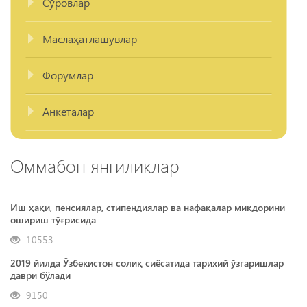
Сўровлар
Маслаҳатлашувлар
Форумлар
Анкеталар
Оммабоп янгиликлар
Иш ҳақи, пенсиялар, стипендиялар ва нафақалар миқдорини
ошириш тўғрисида
10553
2019 йилда Ўзбекистон солиқ сиёсатида тарихий ўзгаришлар
даври бўлади
9150