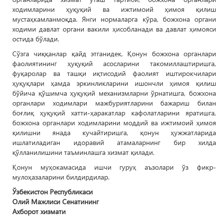
ходимларини ҳуқуқий ва ижтимоий ҳимоя қилиш
мустаҳкамланмоқда. Янги нормаларга кўра, божхона органи
ходими давлат органи вакили ҳисобланади ва давлат ҳимояси
остида бўлади.
Сўзга чиққанлар қайд этганидек, Қонун божхона органлари
фаолиятининг ҳуқуқий асосларини такомиллаштиришга,
фуқаролар ва ташқи иқтисодий фаолият иштирокчилари
ҳуқуқлари ҳамда эркинликларини ишончли ҳимоя қилиш
бўйича қўшимча ҳуқуқий механизмларни ўрнатишга, божхона
органлари ходимлари мажбуриятларини бажариш билан
боғлиқ ҳуқуқий хатти-ҳаракатлар кафолатларини яратишга,
божхона органлари ходимларини моддий ва ижтимоий ҳимоя
қилишни янада кучайтиришга, қонун ҳужжатларида
ишлатиладиган идоравий атамаларнинг бир хилда
қўлланилишини таъминлашга хизмат қилади.
Қонун муҳокамасида ишчи гуруҳ аъзолари ўз фикр-
мулоҳазаларини билдирдилар.
Ўзбекистон Республикаси
Олий Мажлиси Сенатининг
Ахборот хизмати