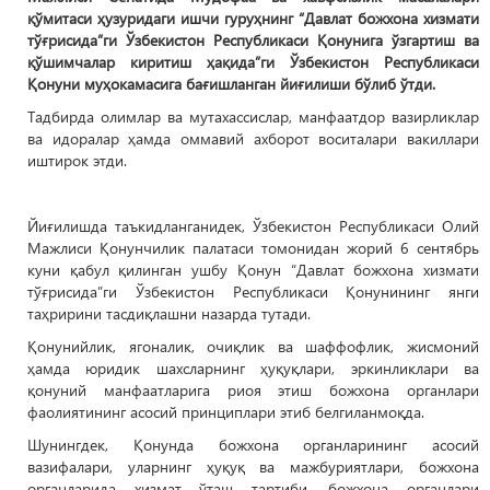
қўмитаси ҳузуридаги ишчи гуруҳнинг “Давлат божхона хизмати
тўғрисида”ги Ўзбекистон Республикаси Қонунига ўзгартиш ва
қўшимчалар киритиш ҳақида”ги Ўзбекистон Республикаси
Қонуни муҳокамасига бағишланган йиғилиши бўлиб ўтди.
Тадбирда олимлар ва мутахассислар, манфаатдор вазирликлар
ва идоралар ҳамда оммавий ахборот воситалари вакиллари
иштирок этди.
Йиғилишда таъкидланганидек, Ўзбекистон Республикаси Олий
Мажлиси Қонунчилик палатаси томонидан жорий 6 сентябрь
куни қабул қилинган ушбу Қонун “Давлат божхона хизмати
тўғрисида”ги Ўзбекистон Республикаси Қонунининг янги
таҳририни тасдиқлашни назарда тутади.
Қонунийлик, ягоналик, очиқлик ва шаффофлик, жисмоний
ҳамда юридик шахсларнинг ҳуқуқлари, эркинликлари ва
қонуний манфаатларига риоя этиш божхона органлари
фаолиятининг асосий принциплари этиб белгиланмоқда.
Шунингдек, Қонунда божхона органларининг асосий
вазифалари, уларнинг ҳуқуқ ва мажбуриятлари, божхона
органларида хизмат ўташ тартиби, божхона органлари