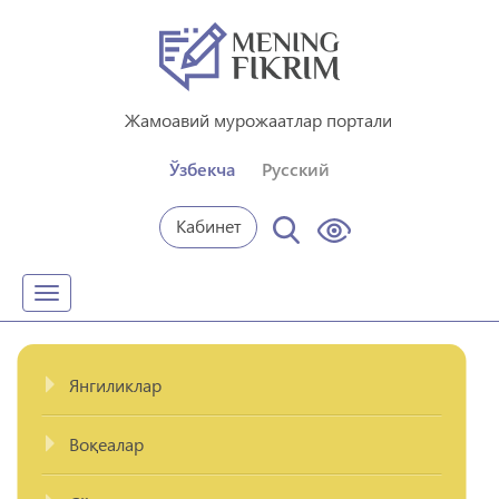
Жамоавий мурожаатлар портали
Ўзбекча
Русский
Кабинет
Toggle
navigation
Янгиликлар
Воқеалар