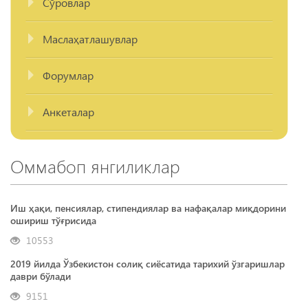
Сўровлар
Маслаҳатлашувлар
Форумлар
Анкеталар
Оммабоп янгиликлар
Иш ҳақи, пенсиялар, стипендиялар ва нафақалар миқдорини
ошириш тўғрисида
10553
2019 йилда Ўзбекистон солиқ сиёсатида тарихий ўзгаришлар
даври бўлади
9151