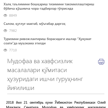
Халқ таълимини бошқариш тизимини такомиллаштириш
бўйича қўшимча чора-тадбирлар тўғрисида
8849
Салом, қутлуғ мактаб, мўътабар даргоҳ
7982
Туризмни ривожлантириш борасидаги ишлар “Ҳукумат
соати”да муҳокама этилди
7710
Мудофаа ва хавфсизлик
масалалари қўмитаси
ҳузуридаги ишчи гуруҳнинг
йиғилиши
2018 йил 21 сентябрь куни Ўзбекистон Республикаси Олий
Мажлиси Сенатида Мудофаа ва хавфсизлик масалалари