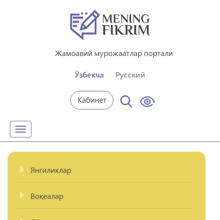
Жамоавий мурожаатлар портали
Ўзбекча
Русский
Кабинет
Toggle
navigation
Янгиликлар
Воқеалар