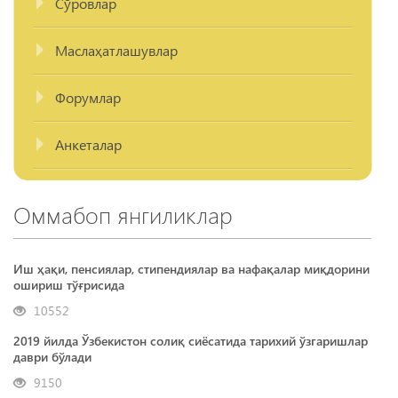
Сўровлар
Маслаҳатлашувлар
Форумлар
Анкеталар
Оммабоп янгиликлар
Иш ҳақи, пенсиялар, стипендиялар ва нафақалар миқдорини
ошириш тўғрисида
10552
2019 йилда Ўзбекистон солиқ сиёсатида тарихий ўзгаришлар
даври бўлади
9150