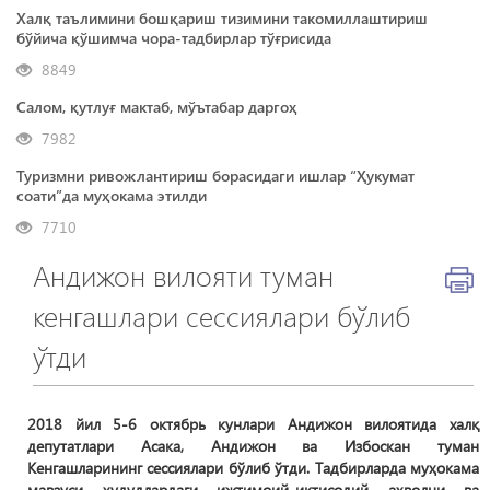
Халқ таълимини бошқариш тизимини такомиллаштириш
бўйича қўшимча чора-тадбирлар тўғрисида
8849
Салом, қутлуғ мактаб, мўътабар даргоҳ
7982
Туризмни ривожлантириш борасидаги ишлар “Ҳукумат
соати”да муҳокама этилди
7710
Андижон вилояти туман
кенгашлари сессиялари бўлиб
ўтди
2018 йил 5-6 октябрь кунлари Андижон вилоятида халқ
депутатлари Асака, Андижон ва Избоскан туман
Кенгашларининг сессиялари бўлиб ўтди. Тадбирларда муҳокама
мавзуси ҳудудлардаги ижтимоий-иқтисодий аҳволни ва