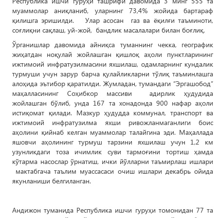
Республика ишчи гуруҳи ташрифи давомида 3 минг 555 та
муаммолар аниқланиб, уларнинг 73,4% жойида бартараф
қилишга эришилди. Улар асосан газ ва ёқилғи таъминоти,
соғлиқни сақлаш, уй-жой, бандлик масалалари билан боғлиқ.
Ўрганишлар давомида айниқса туманнинг чекка, географик
жиҳатдан ноқулай жойлашган қишлоқ аҳоли пунктларининг
ижтимоий инфратузилмасини яхшилаш, одамларнинг кундалик
турмуши учун зарур барча қулайликларни тўлиқ таъминлашга
алоҳида эътибор қаратилди. Жумладан, тумандаги “Эргашобод”
маҳалласининг Соҳибкор массиви адирлик ҳудудида
жойлашган бўлиб, унда 167 та хонадонда 900 нафар аҳоли
истиқомат қилади. Мазкур ҳудудда коммунал, транспорт ва
ижтимоий инфратузилма яхши ривожланмаганлиги боис
аҳолини қийнаб келган муаммолар талайгина эди. Маҳаллада
яшовчи аҳолининг турмуш тарзини яхшилаш учун 1,2 км
узунликдаги тоза ичимлик суви тармоғини тортиш ҳамда
кўтарма насослар ўрнатиш, ички йўлларни таъмирлаш ишлари
мактабгача таълим муассасаси очиш ишлари декабрь ойида
якунланиши белгиланган.
Андижон туманида Республика ишчи гуруҳи томонидан 77 та