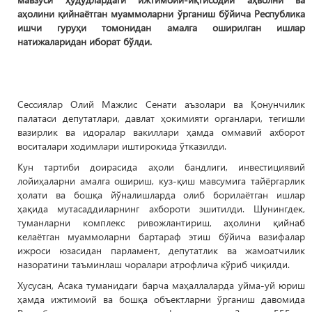
аҳолини қийнаётган муаммоларни ўрганиш бўйича Республика
ишчи гуруҳи томонидан амалга оширилган ишлар
натижаларидан иборат бўлди.
Сессиялар Олий Мажлис Сенати аъзолари ва Қонунчилик
палатаси депутатлари, давлат ҳокимияти органлари, тегишли
вазирлик ва идоралар вакиллари ҳамда оммавий ахборот
воситалари ходимлари иштирокида ўтказилди.
Кун тартиби доирасида аҳоли бандлиги, инвестициявий
лойиҳаларни амалга ошириш, куз-қиш мавсумига тайёргарлик
ҳолати ва бошқа йўналишларда олиб борилаётган ишлар
ҳақида мутасаддиларнинг ахбороти эшитилди. Шунингдек,
туманларни комплекс ривожлантириш, аҳолини қийнаб
келаётган муаммоларни бартараф этиш бўйича вазифалар
ижроси юзасидан парламент, депутатлик ва жамоатчилик
назоратини таъминлаш чоралари атрофлича кўриб чиқилди.
Хусусан, Асака туманидаги барча маҳаллаларда уйма-уй юриш
ҳамда ижтимоий ва бошқа объектларни ўрганиш давомида