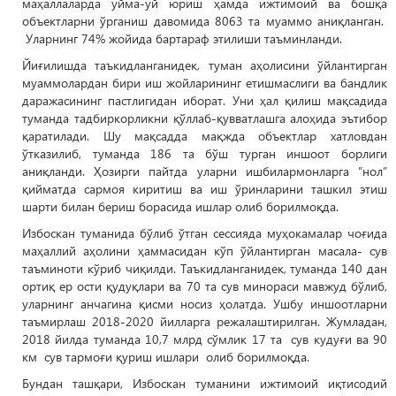
маҳаллаларда уйма-уй юриш ҳамда ижтимоий ва бошқа
объектларни ўрганиш давомида 8063 та муаммо аниқланган.
Уларнинг 74% жойида бартараф этилиши таъминланди.
Йиғилишда таъкидланганидек, туман аҳолисини ўйлантирган
муаммолардан бири иш жойларининг етишмаслиги ва бандлик
даражасининг пастлигидан иборат. Уни ҳал қилиш мақсадида
туманда тадбиркорликни қўллаб-қувватлашга алоҳида эътибор
қаратилади. Шу мақсадда мақжда объектлар хатловдан
ўтказилиб, туманда 186 та бўш турган иншоот борлиги
аниқланди. Ҳозирги пайтда уларни ишбилармонларга “нол”
қийматда сармоя киритиш ва иш ўринларини ташкил этиш
шарти билан бериш борасида ишлар олиб борилмоқда.
Избоскан туманида бўлиб ўтган сессияда муҳокамалар чоғида
маҳаллий аҳолини ҳаммасидан кўп ўйлантирган масала- сув
таъминоти кўриб чиқилди. Таъкидланганидек, туманда 140 дан
ортиқ ер ости қудуқлари ва 70 та сув минораси мавжуд бўлиб,
уларнинг анчагина қисми носиз ҳолатда. Ушбу иншоотларни
таъмирлаш 2018-2020 йилларга режалаштирилган. Жумладан,
2018 йилда туманда 10,7 млрд сўмлик 17 та сув кудуғи ва 90
км сув тармоғи қуриш ишлари олиб борилмоқда.
Бундан ташқари, Избоскан туманини ижтимоий иқтисодий