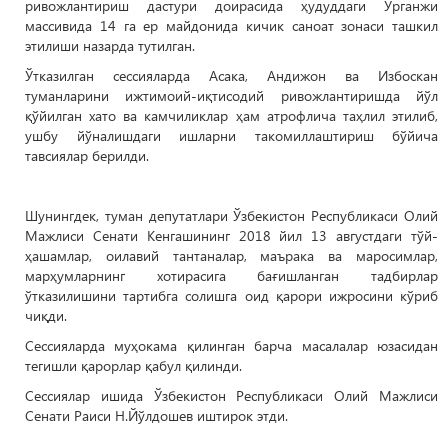
ривожлантириш дастури доирасида ҳудуддаги Урганжи
массивида 14 га ер майдонида кичик саноат зонаси ташкил
этилиши назарда тутилган.
Ўтказилган сессияларда Асака, Андижон ва Избоскан
туманларини ижтимоий-иқтисодий ривожлантиришда йўл
қўйилган хато ва камчиликлар ҳам атрофлича таҳлил этилиб,
ушбу йўналишдаги ишларни такомиллаштириш бўйича
тавсиялар берилди.
Шунингдек, туман депутатлари Ўзбекистон Республикаси Олий
Мажлиси Сенати Кенгашининг 2018 йил 13 августдаги тўй-
ҳашамлар, оилавий тантаналар, маърака ва маросимлар,
марҳумларнинг хотирасига бағишланган тадбирлар
ўтказилишини тартибга солишга оид қарори ижросини кўриб
чиқди.
Сессияларда муҳокама қилинган барча масалалар юзасидан
тегишли қарорлар қабул қилинди.
Сессиялар ишида Ўзбекистон Республикаси Олий Мажлиси
Сенати Раиси Н.Йўлдошев иштирок этди.