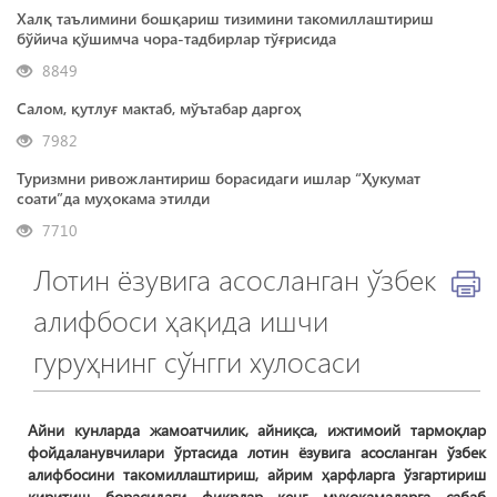
Халқ таълимини бошқариш тизимини такомиллаштириш
бўйича қўшимча чора-тадбирлар тўғрисида
8849
Салом, қутлуғ мактаб, мўътабар даргоҳ
7982
Туризмни ривожлантириш борасидаги ишлар “Ҳукумат
соати”да муҳокама этилди
7710
Лотин ёзувига асосланган ўзбек
алифбоси ҳақида ишчи
гуруҳнинг сўнгги хулосаси
​​​​​​​Айни кунларда жамоатчилик, айниқса, ижтимоий тармоқлар
фойдаланувчилари ўртасида лотин ёзувига асосланган ўзбек
алифбосини такомиллаштириш, айрим ҳарфларга ўзгартириш
киритиш борасидаги фикрлар кенг муҳокамаларга сабаб