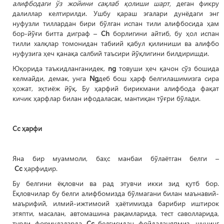
алифбодаги ўз жойини сақлаб қолиши шарт,
деган фикру
далиллар келтирилди. Ушбу қараш эгалари дунёдаги энг
нуфузли тиллардан бири бўлган испан тили алифбосида ҳам
бор-йўғи битта диграф –
Ch
борлигини айтиб, бу ҳол испан
тилли халқлар томонидан табиий қабул қилиниши ва алифбо
нуфузига ҳеч қанақа салбий таъсири йўқлигини билдиришди.
Юқорида таъкидланганидек,
ng
товуши ҳеч қачон сўз бошида
келмайди, демак, унга
Ng
деб бош ҳарф белгилашимизга сира
ҳожат, эҳтиёж йўқ. Бу ҳарфий бирикмани алифбода фақат
кичик ҳарфлар билан ифодаласак, мантиқан тўғри бўлади.
Сс ҳарфи
Яна бир муаммоли, баҳс манбаи бўлаётган белги –
Сс
ҳарфидир.
Бу белгини ёқловчи ва рад этувчи икки зид қутб бор.
Ёқловчилар бу белги алифбомизда бўлмагани билан маънавий-
маърифий, илмий-ижтимоий ҳаётимизда барибир иштирок
этяпти, масалан, автомашина рақамларида, тест саволларида,
турли формулаларда
Сс
белгисидан фойдаланяпмиз, шунинг