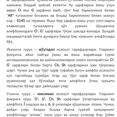
ҳаммани бирдай қийнаб келяпти: бу ҳарфларни ёзиш учун
аввал
O
ёки
G
ҳарфини ёзиб, сўнг бир бармоғимиз билан
“
Alt”
тугмасини босамиз ва бошқа бармоғимиз билан махсус
код –
0145
ни терамиз. Яъни бир ҳарфни ёзиш учун олти марта
клавиатура тугмаларига қўл урамиз. Шундагина
алифбомиздаги
O‘, G‘
ҳарфлари тўғри шаклда ёзилади. Бундай
машаққатталаб белги дунёдаги бирор бир халқнинг алифбосида
йўқ.
Иккинчи гуруҳ –
мўътадил
ислоҳот тарафдорлари. Уларнинг
фикрича, айни пайтда ўқиш ва ёзиш жараёнида турли
англашилмовчилик ва қийинчиликларни юзага келтираётган
O‘,
G‘
ҳарфлари билан бирга
Ch, Sh
ҳарфларини ҳам тўғрилаш
шарт. Чунки ана шу тўрт ҳарф туфайли бугун алифбо ислоҳоти
кун тартибида турибди. Агар шу тўрт ҳарф билан боғлиқ
муаммолар ҳал бўлсайди, янги алифбога ўтиш суръати
тезлашган бўлар эди, дейишади улар.
Учинчи гуруҳ –
максимал
ислоҳот тарафдорлари. Уларнинг
фикрига кўра,
O‘, G‘, Ch, Sh
ҳарфлари ўзгартирилиши ва
алифбога
Ĵ
ундоши ва
ı, ö, ü
унлилари қўшилиши лозим. Чунки,
дейди улар, биздан бошқа барча туркий халқларнинг
алифбосида “эгизак”, яъни узун ва қисқа унлилар бор, ўзбек