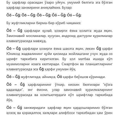
Бу ҳарфлар орасидан ўзаро уйғун, умумий белгига эга бўлган
ҳарфлар занжирини аниқлаймиз. Булар:
Ŏŏ – Ğğ; Ōō – Ḡḡ
;
Ôô – Ĝĝ; Ǒǒ – Ǧǧ; Óó – Ǵǵ;
Бу жуфтликларни бирма-бир кўриб чиқамиз:
Ŏŏ – Ğğ
ҳарфлари қулай, ҳозирги ёзма ҳолатга жуда яқин.
Замонавий мосламалар, хусусан, андроид дастурли қурилмалар
клавиатурасида мавжуд.
Ōō – Ḡḡ
ҳарфлари ҳозирги ёзма шаклга яқин, лекин
Ḡḡ
ҳарфи
Юникод жадвалининг қуйи қисмида жойлашгани учун жуда оз
шрифт таркибига киритилган. Бу ҳол матбаа ишида кўп
муаммоларни юзага келтиради. Смартфон ва планшетларнинг
клавиатурасида эса
Ḡḡ
ҳарфи умуман йўқ.
Ôô – Ĝĝ
жуфтлигида, айниқса,
Ôô
ҳарфи беўхшов кўринади.
Ǒǒ – Ǧǧ
ҳарфларининг ўткир, кескин белгилари “кўзга
қадалади”, энг ёмони, улар замонавий қурилмаларнинг
клавиатурасида ва компьютердаги кўп шрифтлар таркибида
йўқ.
Óó – Ǵǵ
занжиридаги ҳарфлар яқин қардошларимиз бўлган
қозоқ ва қорақалпоқ халқлари алифбоси таркибидан ҳам ўрин