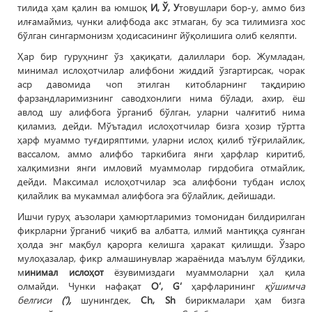
тилида ҳам қалин ва юмшоқ
И, Ў, У
товушлари бор-у, аммо биз
илғамаймиз, чунки алифбода акс этмаган, бу эса тилимизга хос
бўлган сингармонизм ҳодисасининг йўқолишига олиб келяпти.
Ҳар бир гуруҳнинг ўз ҳақиқати, далиллари бор. Жумладан,
минимал ислоҳотчилар алифбони жиддий ўзгартирсак, чорак
аср давомида чоп этилган китобларнинг тақдирию
фарзандларимизнинг саводхонлиги нима бўлади, ахир, ёш
авлод шу алифбога ўрганиб бўлган, уларни чалғитиб нима
қиламиз, дейди. Мўътадил ислоҳотчилар бизга ҳозир тўртта
ҳарф муаммо туғдиряптими, уларни ислоҳ қилиб тўғрилайлик,
вассалом, аммо алифбо таркибига янги ҳарфлар киритиб,
халқимизни янги имловий муаммолар гирдобига отмайлик,
дейди. Максимал ислоҳотчилар эса алифбони тубдан ислоҳ
қилайлик ва мукаммал алифбога эга бўлайлик, дейишади.
Ишчи гуруҳ аъзолари ҳамюртларимиз томонидан билдирилган
фикрларни ўрганиб чиқиб ва албатта, илмий мантиққа суянган
ҳолда энг мақбул қарорга келишга ҳаракат қилишди. Ўзаро
мулоҳазалар, фикр алмашинувлар жараёнида маълум бўлдики,
м
инимал ислоҳот
ёзувимиздаги муаммоларни ҳал қила
олмайди. Чунки нафақат
O‘, G‘
ҳарфларининг
қўшимча
белгиси
(‘),
шунингдек,
Ch, Sh
бирикмалари ҳам бизга