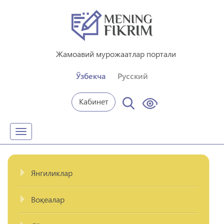
Жамоавий мурожаатлар портали
Ўзбекча
Русский
Кабинет
Toggle
navigation
Янгиликлар
Воқеалар