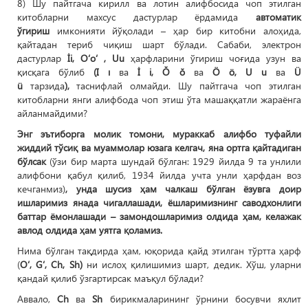
8) Шу пайтгача кирилл ва лотин алифбосида чоп этилган
китобларни махсус дастурлар ёрдамида
автоматик
ўгириш
имконияти йўқолади – ҳар бир китобни алоҳида,
қайтадан териб чиқиш шарт бўлади. Сабаби, электрон
дастурлар
İi, O‘o‘ , Uu
ҳарфларини ўгириш чоғида узун ва
қисқага бўлиб
(I ı
ва
İ i, Ŏ ŏ
ва
Ö ö, U u
ва
Ü
ü
тарзида
),
таснифлай олмайди. Шу пайтгача чоп этилган
китобларни янги алифбода чоп этиш ўта машаққатли жараёнга
айланмайдими?
Энг эътиборга молик томони, мураккаб алифбо туфайли
жиддий тўсиқ ва муаммолар юзага келгач, яна ортга қайтадиган
бўлсак
(ўзи бир марта шундай бўлган: 1929 йилда 9 та унлили
алифбони қабул қилиб, 1934 йилда учта унли ҳарфдан воз
кечганмиз)
, унда шусиз ҳам чалкаш бўлган ёзувга доир
ишларимиз янада чигаллашади, ёшларимизнинг саводхонлиги
баттар ёмонлашади – замондошларимиз олдида ҳам, келажак
авлод олдида ҳам уятга қоламиз.
Нима бўлган тақдирда ҳам, юқорида қайд этилган тўртта ҳарф
(
O‘, G‘, Ch, Sh)
ни ислоҳ қилишимиз шарт, дедик. Хўш, уларни
қандай қилиб ўзгартирсак маъқул бўлади?
Аввало,
Ch
ва
Sh
бирикмаларининг ўрнини босувчи яхлит