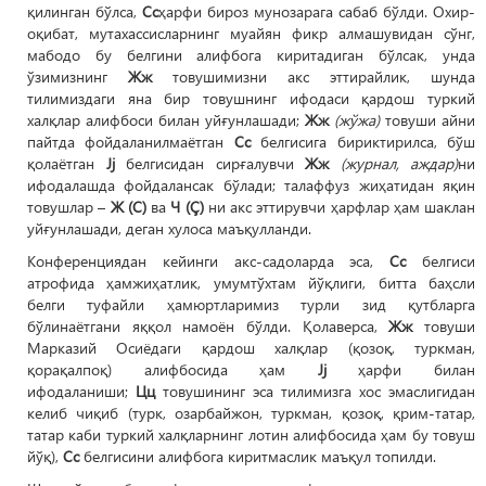
қилинган бўлса,
Сс
ҳарфи бироз мунозарага сабаб бўлди. Охир-
оқибат, мутахассисларнинг муайян фикр алмашувидан сўнг,
мабодо бу белгини алифбога киритадиган бўлсак, унда
ўзимизнинг
Жж
товушимизни акс эттирайлик, шунда
тилимиздаги яна бир товушнинг ифодаси қардош туркий
халқлар алифбоси билан уйғунлашади;
Жж
(жўжа)
товуши айни
пайтда фойдаланилмаётган
Сс
белгисига бириктирилса, бўш
қолаётган
Jj
белгисидан сирғалувчи
Жж
(журнал, аждар)
ни
ифодалашда фойдалансак бўлади; талаффуз жиҳатидан яқин
товушлар –
Ж (C)
ва
Ч (Ç)
ни акс эттирувчи ҳарфлар ҳам шаклан
уйғунлашади, деган хулоса маъқулланди.
Конференциядан кейинги акс-садоларда эса,
Сс
белгиси
атрофида ҳамжиҳатлик, умумтўхтам йўқлиги, битта баҳсли
белги туфайли ҳамюртларимиз турли зид қутбларга
бўлинаётгани яққол намоён бўлди. Қолаверса,
Жж
товуши
Марказий Осиёдаги қардош халқлар (қозоқ, туркман,
қорақалпоқ) алифбосида ҳам
Jj
ҳарфи билан
ифодаланиши;
Цц
товушининг эса тилимизга хос эмаслигидан
келиб чиқиб (турк, озарбайжон, туркман, қозоқ, қрим-татар,
татар каби туркий халқларнинг лотин алифбосида ҳам бу товуш
йўқ),
Сс
белгисини алифбога киритмаслик маъқул топилди.