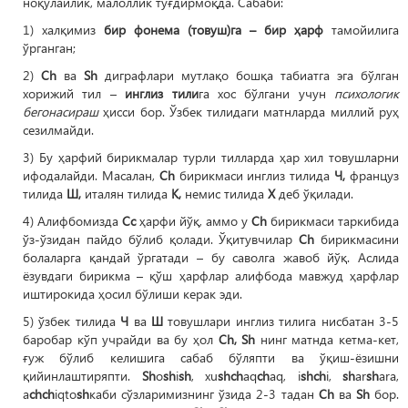
ноқулайлик, малоллик туғдирмоқда. Сабаби:
1) халқимиз
бир фонема (товуш)га – бир ҳарф
тамойилига
ўрганган;
2)
Ch
ва
Sh
диграфлари мутлақо бошқа табиатга эга бўлган
хорижий тил –
инглиз тили
га хос бўлгани учун
психологик
бегонасираш
ҳисси бор. Ўзбек тилидаги матнларда миллий руҳ
сезилмайди.
3) Бу ҳарфий бирикмалар турли тилларда ҳар хил товушларни
ифодалайди. Масалан,
Ch
бирикмаси инглиз тилида
Ч,
француз
тилида
Ш,
италян тилида
К,
немис тилида
Х
деб ўқилади.
4) Алифбомизда
Сс
ҳарфи йўқ, аммо у
Ch
бирикмаси таркибида
ўз-ўзидан пайдо бўлиб қолади. Ўқитувчилар
Ch
бирикмасини
болаларга қандай ўргатади – бу саволга жавоб йўқ. Аслида
ёзувдаги бирикма – қўш ҳарфлар алифбода мавжуд ҳарфлар
иштирокида ҳосил бўлиши керак эди.
5) ўзбек тилида
Ч
ва
Ш
товушлари инглиз тилига нисбатан 3-5
баробар кўп учрайди ва бу ҳол
Ch, Sh
нинг матнда кетма-кет,
ғуж бўлиб келишига сабаб бўляпти ва ўқиш-ёзишни
қийинлаштиряпти.
Sh
o
sh
i
sh
, xu
shch
aq
ch
aq, i
shch
i,
sh
ar
sh
ara,
a
chch
iqto
sh
каби сўзларимизнинг ўзида 2-3 тадан
Ch
ва
Sh
бор.