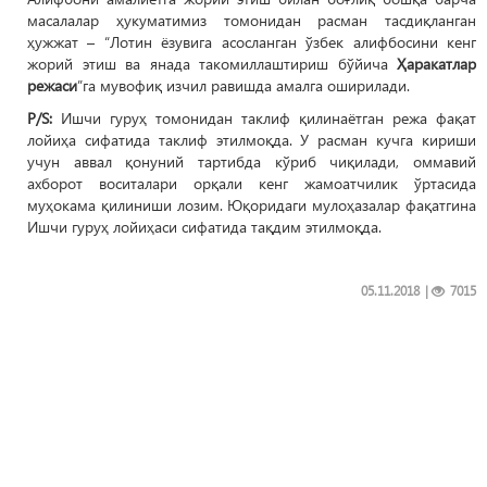
масалалар ҳукуматимиз томонидан расман тасдиқланган
ҳужжат – “Лотин ёзувига асосланган ўзбек алифбосини кенг
жорий этиш ва янада такомиллаштириш бўйича
Ҳаракатлар
режаси
”га мувофиқ изчил равишда амалга оширилади.
P/S:
Ишчи гуруҳ томонидан таклиф қилинаётган режа фақат
лойиҳа сифатида таклиф этилмоқда. У расман кучга кириши
учун аввал қонуний тартибда кўриб чиқилади, оммавий
ахборот воситалари орқали кенг жамоатчилик ўртасида
муҳокама қилиниши лозим. Юқоридаги мулоҳазалар фақатгина
Ишчи гуруҳ лойиҳаси сифатида тақдим этилмоқда.
05.11.2018
|
7015