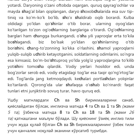
yotardi. Daryoning o‘zani oftobda oqargan, quruq qayrag‘ochlar va
mayda
sh
ag‘al bilan qoplangan, daryo
sh
oxob
ch
alarida esa suv tip-
tiniq va ko‘m-ko‘k bo‘lib,
sh
o‘x
sh
aldirab oqib borardi. Kulba
oldidagi yo‘ldan qo‘
sh
inlar o‘tib borar, ularning oyog‘idan
ko‘tarilgan to‘zon og‘o
ch
larning barglariga o‘tirardi. Og‘o
ch
larning
barglari ham
ch
angga burkangandi, o‘
sh
a yili yaproqlar erta to‘kila
bo
sh
lagandi, biz bo‘lsak yo‘ldan qo‘
sh
inlarning o‘tib
bori
sh
ini,
ch
ang-to‘zonning ko‘kka o‘rlashini,
sh
amol yaproqlarni
yulqib-sulqib u
ch
irib ketayotganini, soldatlarning odimlarini, so‘ngra
esa kimsasiz, bo‘m-bo‘
sh
tuproq yo‘lda yolg‘iz yaproqlargina to‘kilib
yoti
sh
ini tomo
sh
a qilardik. Vodiy yerlari hosildor edi, unda
bog‘zorlar serob edi, vodiy etagidagi tog‘lar esa taqir qo‘ng‘irtog‘lar
edi. Tog‘larda jang ketmoqdaydi, ke
ch
alari portla
sh
dan yolqinlar
ko‘tarilardi. Qorong‘ida ular
sh
afaqqa o‘x
sh
ab ko‘rinardi: faqat
tunlari etni junjiktirib sovuq turar, havo quruq edi.
Ушбу матнлардаги
Ch
ва
Sh
бирикмаларини санаб,
қиёслайдиган бўлсак, инглизча матнда
4
та
Ch
ва
1
та
Sh
(жами
5 та),
ўзбекча матнда
8
та
Ch
ва
18
та
Sh
(жами 26
та)
қатнашгани маълум бўлади. Шу қиёснинг ўзиёқ инглиз тили
учун жуда қулай бўлган
Ch
ва
Sh
бирикмаларининг ўзбек тили
учун қанчалик ноқулай эканини кўрсатиб турибди.