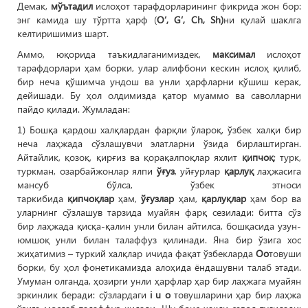
Демак,
мўътадил
ислоҳот тарафдорларининг фикрида жон бор:
энг камида шу тўртта ҳарф (
O‘, G‘, Ch, Sh)
ни қулай шаклга
келтиришимиз шарт.
Аммо, юқорида таъкидлаганимиздек,
максимал
ислоҳот
тарафдорлари ҳам борки, улар алифбони кескин ислоҳ қилиб,
бир неча қўшимча ундош ва унли ҳарфларни қўшиш керак,
дейишади. Бу ҳол олдимизда қатор муаммо ва саволларни
пайдо қилади. Жумладан:
1) Бошқа қардош халқлардан фарқли ўлароқ, ўзбек халқи бир
неча лаҳжада сўзлашувчи элатларни ўзида бирлаштирган.
Айтайлик, қозоқ, қирғиз ва қорақалпоқлар яхлит
қипчоқ
; турк,
туркман, озарбайжонлар ялпи
ўғуз
, уйғурлар
қарлуқ
лаҳжасига
мансуб бўлса, ўзбек этноси
таркибида
қипчоқлар
ҳам,
ўғузлар
ҳам,
қарлуқлар
ҳам бор ва
уларнинг сўзлашув тарзида муайян фарқ сезилади: битта сўз
бир лаҳжада қисқа-қалин унли билан айтилса, бошқасида узун-
юмшоқ унли билан талаффуз қилинади. Яна бир ўзига хос
жиҳатимиз – туркий халқлар ичида фақат ўзбекларда
Оо
товуши
борки, бу ҳол фонетикамизда алоҳида ёндашувни талаб этади.
Умуман олганда, ҳозирги унли ҳарфлар ҳар бир лаҳжага муайян
эркинлик беради: сўзлардаги
i u o
товушларини ҳар бир лаҳжа