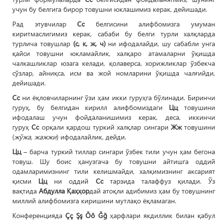
учун бу белгига бирор товушни юклашимиз керак, дейишади.
Рад этувчилар
Сс
белгисини алифбомизга умуман
киритмаслигимиз керак, сабаби бу белги турли халқларда
турлича товушлар
(с, к, ж, ч)
ни ифодалайди, шу сабабли унга
қайси товушни юкламайлик, халқаро атамаларни ўқишда
чалкашликлар юзага келади, қолаверса, хорижликлар ўзбекча
сўзлар, айниқса, исм ва жой номларини ўқишда чалғийди,
дейишади.
Сс
ни ёқловчиларнинг ўзи ҳам икки гуруҳга бўлинади. Биринчи
гуруҳ, бу белгидан кирилл алифбомиздаги
Цц
товушини
ифодалаш учун фойдаланишимиз керак, деса, иккинчи
гуруҳ
Сс
орқали қардош туркий халқлар сингари
Жж
товушини
(
жўжа, жажжи
) ифодалайлик, дейди.
Цц
– барча туркий тиллар сингари ўзбек тили учун ҳам бегона
товуш. Шу боис ҳанузгача бу товушни айтишга оддий
одамларимизнинг тили келишмайди, халқимизнинг аксарият
қисми
Цц
ни оддий
Сс
тарзида талаффуз қилади. Ўз
вақтида
Абдулла Қаҳҳор
дай атоқли адибимиз ҳам бу товушнинг
миллий алифбомизга киришини мутлақо ёқламаган.
Конференцияда
Çç Şş Ŏŏ Ğğ
ҳарфлари якдиллик билан қабул