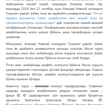
лойиҳасини ишлаб чиқиб, тасдиқдан ўтказиш лозим. Шу
мақсадда 2018 йил 22 октябрь куни Алишер Навоий номидаги
Тошкент давлат ўзбек тили ва адабиёти университетида “
Лотин
ёзувига асосланган ўзбек алифбосини кенг жорий этиш ва
такомиллаштириш муаммолари
” деб номланган илмий-амалий
конференция ўтказилди. Конференция иштирокчилари миллий
алифбомизни ислоҳ қилиш бўйича аниқ таклифларни илгари
сурдилар.
Маълумки, Алишер Навоий номидаги Тошкент давлат ўзбек
тили ва адабиёти университети қошида тузилган Ишчи гуруҳ
аъзолари икки йил мобайнида лотин ёзувига асосланган ўзбек
алифбосини ислоҳ қилиш бўйича изчил иш олиб борди.
Ўтган вақт мобайнида алифбо ислоҳоти бўйича Ишчи гуруҳга
ҳамюртларимиз томонидан кўплаб фикрлар юборилди. Уларни
таснифлайдиган бўлсак, алифбо ислоҳотчиларини
уч
гуруҳга
бўлиш мумкин бўлади.
Биринчи гуруҳ –
минимал
ислоҳот тарафдорлари. Уларнинг
наздида амалдаги алифбомизга деярли тегмаслик керак –
фақат
O‘, G‘
ҳарфларининг кўп муаммога сабаб бўлаётган
қўшимча белгисини тўғриласак бўлди. Негаки,
O‘,
G‘
ҳарфларининг
қўшимча белгиси
(‘)
билан боғлиқ бошоғриқ