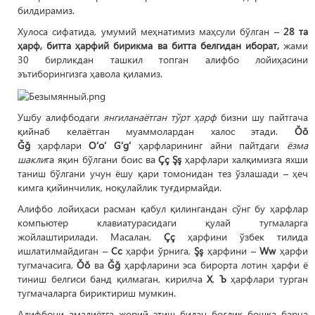
билдирамиз.
Хулоса сифатида, умумий меҳнатимиз маҳсули бўлган –
28 та
ҳарф, битта ҳарфий бирикма ва битта белгидан иборат,
жами
30 бирликдан ташкил топган алифбо лойиҳасини
эътиборингизга ҳавола қиламиз.
Ушбу алифбодаги
янгиланаётган тўрт ҳарф
бизни шу пайтгача
қийнаб келаётган муаммолардан халос этади.
Ŏŏ
Ğğ
ҳарфлари
O‘o‘ G‘g‘
ҳарфларининг айни пайтдаги
ёзма
шакли
га яқин бўлгани боис ва
Çç Şş
ҳарфлари халқимизга яхши
таниш бўлгани учун ёшу қари томонидан тез ўзлашади – ҳеч
кимга қийинчилик, ноқулайлик туғдирмайди.
Алифбо лойиҳаси расман қабул қилингандан сўнг бу ҳарфлар
компьютер клавиатурасидаги қулай тугмаларга
жойлаштирилади. Масалан,
Çç
ҳарфини ўзбек тилида
ишлатилмайдиган –
Сс
ҳарфи ўрнига,
Şş
ҳарфини –
Ww
ҳарфи
тугмачасига,
Ŏŏ
ва
Ğğ
ҳарфларини эса бирорта лотин ҳарфи ё
тиниш белгиси банд қилмаган, кирилча
Х
,
Ъ
ҳарфлари турган
тугмачаларга бириктириш мумкин.
Алифбони амалиётга жорий этиш билан боғлиқ бошқа барча