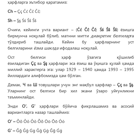
ҳарфларга эътибор қаратамиз:
Ch –
Çç Ćć Ĉĉ Čč;
Sh –
Şş Śś Ŝŝ Šš
Очиғи, кейинги учта вариант – (
Ćć Ĉĉ Čč
;
Śś Ŝŝ Šš
) ёзишга
бирмунча ноқулай бўлиб, матнни митти
диакретик белгилар
га
тўлдириб ташлайди. Кейин бу ҳарфларнинг уст
белгиларини
ёзма шаклда
ифодалаш ноқулай.
Ост белгиси ҳарф ўзагига қўшилиб
ёзиладиган
Çç
ва
Şş
ҳарфлари эса ёзиш ва ўқишга қулай ҳамда
миллий характерга эга: улар 1929 – 1940 ҳамда 1993 – 1995
йиллардаги алифбомизда ҳам бўлган.
Демак,
Ч
ва
Ш
товушлари учун энг мақбул ҳарфлар –
Çç
ва
Şş
.
Уларнинг ост белгиси бир хил экани ўзаро уйғунликни
таъминлайди.
Энди
O‘, G‘
ҳарфлари бўйича фикрлашамиз ва асосий
вариантларга назар ташлаймиз:
O‘ –
Ŏŏ Ôô Ǒǒ Õõ Öö Ōō Óó
G‘ –
Ğğ Ĝĝ Ġġ Ǧǧ Ģģ Ḡḡ Ǵǵ