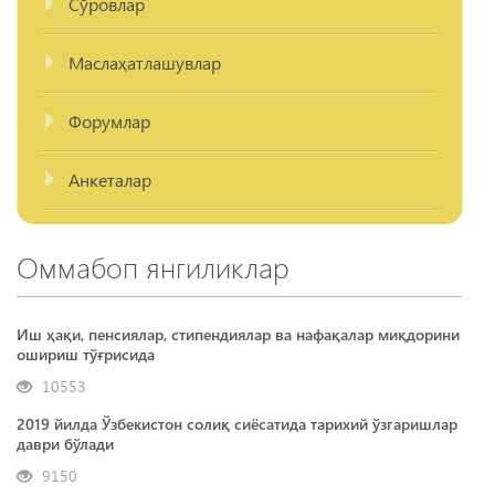
Сўровлар
Маслаҳатлашувлар
Форумлар
Анкеталар
Оммабоп янгиликлар
Иш ҳақи, пенсиялар, стипендиялар ва нафақалар миқдорини
ошириш тўғрисида
10553
2019 йилда Ўзбекистон солиқ сиёсатида тарихий ўзгаришлар
даври бўлади
9150