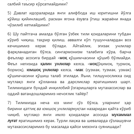
салбий таъсир кўрсатмайдими?
5) Давлат идораларида янги алифбода иш юритишни йўлга
қўйиш қийинлашиб, расман ягона ёзувга ўтиш жараёни янада
чўзилиб кетмайдими?
6) Шу пайтгача амалда бўлган ўзбек тили қоидаларини тубдан
кўриб чиқиш, таҳрир қилиш, аввалги кўп тушунчалардан воз
кечишимиз керак бўлади. Айтайлик, эгизак унлилар
фарқланадиган бўлса, сингармонизм талабига кўра, барча
феъллар асосига бирдай
-моқ
қўшимчасини қўшиб бўлмайди.
Феъл негизида
қалин унлилар
келса,
-моқ
(ўқимоқ, турмоқ,
бормоқ),
юмшоқ унлилар
келса,
-мак
(сузмак, тузмак, узмак)
қўшимчасини қўшиш талаб этилади. Яъни, тилшуносликка оид
мутлақо янги қўлланма ва дарсликлар яратишимиз шарт.
Тилимиздаги бундай инқилобий ўзгаришларга мутахассислар ва
оддий ватандошларимиз нечоғлик тайёр?
7) Тилимизда неча юз минг сўз бўлса, уларнинг ҳар
бирини
қаттиқ ва юмшоқ унлилар
нуқтаи назаридан қайта кўриб
чиқиб, мутлақо янги имло қоидалари асосида
мукаммал
луғат
яратишимиз керак. Турли лаҳжа ва шеваларда сўзлашувчи
мутахассисларимиз бу масалада қайси мезонга суянишади?