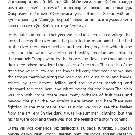
Инглизларга қулай бўлган
Ch, Sh
бирикмалари ўзбек тилида
изма-из келиб, ноқулай ҳолатларни юзага келтирмоқда.
Фикримиз исботсиз бўлмаслиги учун Эрнест Хемингуэйнинг
дунёга машҳур "Алвидо, қурол!" романининг илк жумлаларини
аввал инглиз, сўнг ўзбек тилида берамиз:
In the late summer of that year we lived in a house in a village that
looked across the river and the plain to the mountains.In the bed
of the river there were pebbles and boulders, dry and white in the
sun, and the water was clear and swiftly moving and blue in
the
ch
annels.Troops went by the house and down the road and the
dust they raised powdered the leaves of the trees.The trunks of the
trees too were dusty and the leaves fell early that year and we saw
the troops mar
ch
ing along the road and the dust rising and leaves,
stirred by the breeze, falling and the soldiers mar
ch
ing and
afterward the road bare and white except for the leaves.The plain
was rich with crops; there were many or
ch
ards of fruit trees and
beyond the plain the mountains were brown and bare.There was
fighting in the mountains and at night we could see the fla
sh
es
from the artillery. In the dark it was like summer lightning, but the
nights were cool and there was not the feeling of a storm coming.
O‘
sh
a yili yoz oxirlarida biz qi
sh
loqda, kulbada turardik. Kulbadan
narida daryo bilan vodiy, ulardan ham olisroqda tog‘lar yastanib