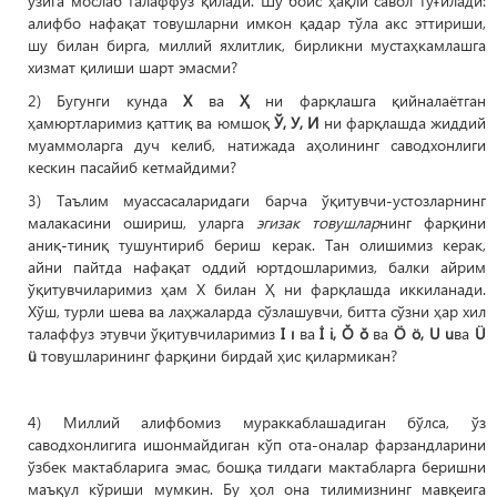
ўзига мослаб талаффуз қилади. Шу боис ҳақли савол туғилади:
алифбо нафақат товушларни имкон қадар тўла акс эттириши,
шу билан бирга, миллий яхлитлик, бирликни мустаҳкамлашга
хизмат қилиши шарт эмасми?
2) Бугунги кунда
Х
ва
Ҳ
ни фарқлашга қийналаётган
ҳамюртларимиз қаттиқ ва юмшоқ
Ў, У, И
ни фарқлашда жиддий
муаммоларга дуч келиб, натижада аҳолининг саводхонлиги
кескин пасайиб кетмайдими?
3) Таълим муассасаларидаги барча ўқитувчи-устозларнинг
малакасини ошириш, уларга
эгизак товушлар
нинг фарқини
аниқ-тиниқ тушунтириб бериш керак. Тан олишимиз керак,
айни пайтда нафақат оддий юртдошларимиз, балки айрим
ўқитувчиларимиз ҳам Х билан Ҳ ни фарқлашда иккиланади.
Хўш, турли шева ва лаҳжаларда сўзлашувчи, битта сўзни ҳар хил
талаффуз этувчи ўқитувчиларимиз
I ı
ва
İ i, Ŏ ŏ
ва
Ö ö, U u
ва
Ü
ü
товушларининг фарқини бирдай ҳис қилармикан?
4) Миллий алифбомиз мураккаблашадиган бўлса, ўз
саводхонлигига ишонмайдиган кўп ота-оналар фарзандларини
ўзбек мактабларига эмас, бошқа тилдаги мактабларга беришни
маъқул кўриши мумкин. Бу ҳол она тилимизнинг мавқеига