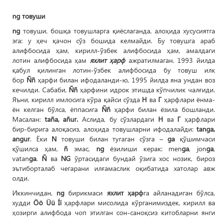
ng товуши
ng
товуши, бошқа товушларга қиёслаганда, алоҳида хусусиятга
эга: у ҳеч қачон сўз бошида келмайди. Бу товушга араб
алифбосида ҳам, кирилл-ўзбек алифбосида ҳам, амалдаги
лотин алифбосида ҳам
яхлит ҳарф
ажратилмаган. 1993 йилда
қабул қилинган лотин-ўзбек алифбосида бу товуш илк
бор
Ññ
ҳарфи билан ифодаланди-ю, 1995 йилда яна ундан воз
кечилди. Сабаби,
Ññ
ҳарфини идрок этишда кўпчилик чалғиди.
Яъни, кирилл имлосига кўра қайси сўзда
Н
ва
Г
ҳарфлари ёнма-
ён келган бўлса, ёппасига
Ññ
ҳарфи билан ёзила бошланди.
Масалан:
taña, añur.
Аслида, бу сўзлардаги
Н
ва
Г
ҳарфлари
бир-бирига алоқасиз, алоҳида товушларни ифодалайди:
tanga,
angur
. Ёки
N
товуши билан тугаган сўзга –
gа
қўшимчаси
қўшилса ҳам,
ñ
эмас,
ng
ёзилиши керак: men
ga
, jon
ga
,
vatan
ga
.
Ñ
ва
NG
ўртасидаги бундай ўзига хос нозик, бироз
эътиборталаб чегарани илғамаслик оқибатида хатолар авж
олди.
Иккинчидан,
ng
бирикмаси
яхлит ҳарф
га айланадиган бўлса,
худди
Öö Üü Íí
ҳарфлари мисолида кўрганимиздек, кирилл ва
ҳозирги алифбода чоп этилган сон-саноқсиз китобларни янги