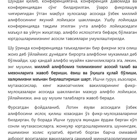
Шундай қилиб, конференциягача, конференция давомида ва
конференциядан сўнг билдирилган, ўзаро фикрлашув
чиғириғидан ўтган мақбул хулосалар асосида ўзбек миллий
алифбосининг якуний лойиҳаси шаклланди. Ушбу лойиҳада
конференцияда тақдим этилган учта алифбо лойиҳасидаги
маъқул ва уйғун жиҳатлар, алифбо ислоҳотига бефарқ бўлмаган
юртдошларимизнинг асосли тавсиялари умумлаштирилди.
Шу ўринда конференцияда таъкидланган бир фикрни эсга олиш
жоиз деб ўйлаймиз: дунёдаги бирорта алифбони мукаммал деб
бўлмайди, ҳар қандай алифбо муайян камчиликларга эга, лекин,
энг муҳими,
миллий алифбомиз тилимизнинг асосий талаб ва
мезонларига жавоб бериши, ёзиш ва ўқишга қулай бўлиши,
халқимизни маънан бирлаштириши шарт.
Ишчи гуруҳ аъзолари,
мутахассислар, кенг жамоатчилик вакилларининг фикр-
мулоҳазалари асосида шаклланган мазкур алифбо лойиҳаси,
ўйлаймизки, ана шу муҳим талабларга жавоб беради.
Фурсатдан фойдаланиб, Лотин ёзуви асосидаги ўзбек
алифбосини ислоҳ қилиш юзасидан ўз фикр-мулоҳазаларини
билдирган, бу борада Ишчи гуруҳга яқиндан ёрдам берган кўп
сонли мутахассисларга, жонкуяр юртдошларимизга, шунингдек,
ишимизни холис кузатиб, ёритиб борган барча оммавий
ахборот воситалари вакилларига самимий миннатдорлигимизни