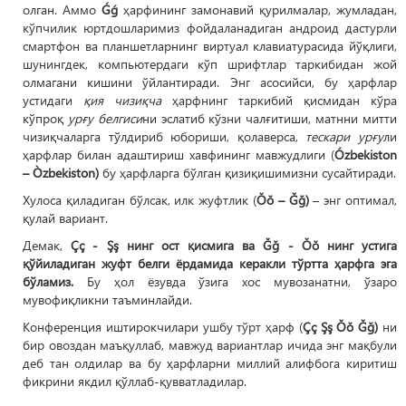
олган. Аммо
Ǵǵ
ҳарфининг замонавий қурилмалар, жумладан,
кўпчилик юртдошларимиз фойдаланадиган андроид дастурли
смартфон ва планшетларнинг виртуал клавиатурасида йўқлиги,
шунингдек, компьютердаги кўп шрифтлар таркибидан жой
олмагани кишини ўйлантиради. Энг асосийси, бу ҳарфлар
устидаги
қия чизиқча
ҳарфнинг таркибий қисмидан кўра
кўпроқ
урғу белгиси
ни эслатиб кўзни чалғитиши, матнни митти
чизиқчаларга тўлдириб юбориши, қолаверса,
тескари урғу
ли
ҳарфлар билан адаштириш хавфининг мавжудлиги (
Ózbekiston
– Òzbekiston)
бу ҳарфларга бўлган қизиқишимизни сусайтиради.
Хулоса қиладиган бўлсак, илк жуфтлик (
Ŏŏ – Ğğ)
– энг оптимал,
қулай вариант.
Демак,
Çç - Şş нинг ост қисмига ва Ğğ - Ŏŏ нинг устига
қўйиладиган жуфт белги ёрдамида керакли тўртта ҳарфга эга
бўламиз.
Бу ҳол ёзувда ўзига хос мувозанатни, ўзаро
мувофиқликни таъминлайди.
Конференция иштирокчилари ушбу тўрт ҳарф (
Çç Şş Ŏŏ Ğğ)
ни
бир овоздан маъқуллаб, мавжуд вариантлар ичида энг мақбули
деб тан олдилар ва бу ҳарфларни миллий алифбога киритиш
фикрини якдил қўллаб-қувватладилар.