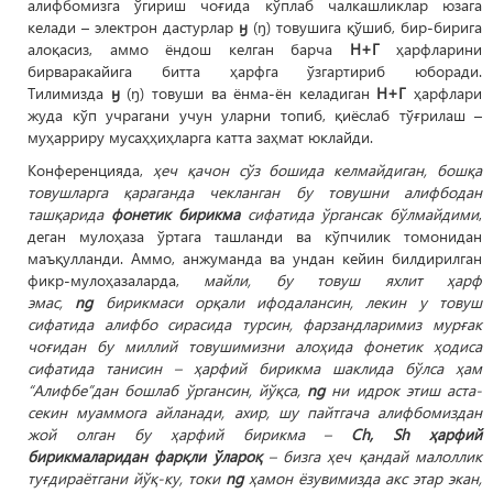
алифбомизга ўгириш чоғида кўплаб чалкашликлар юзага
келади – электрон дастурлар
ӈ
(ŋ) товушига қўшиб, бир-бирига
алоқасиз, аммо ёндош келган барча
Н+Г
ҳарфларини
бирваракайига битта ҳарфга ўзгартириб юборади.
Тилимизда
ӈ
(ŋ) товуши ва ёнма-ён келадиган
Н+Г
ҳарфлари
жуда кўп учрагани учун уларни топиб, қиёслаб тўғрилаш –
муҳарриру мусаҳҳиҳларга катта заҳмат юклайди.
Конференцияда,
ҳеч қачон сўз бошида келмайдиган, бошқа
товушларга қараганда чекланган бу товушни алифбодан
ташқарида
фонетик бирикма
сифатида ўргансак бўлмайдими
,
деган мулоҳаза ўртага ташланди ва кўпчилик томонидан
маъқулланди. Аммо, анжуманда ва ундан кейин билдирилган
фикр-мулоҳазаларда,
майли, бу товуш яхлит ҳарф
эмас,
ng
бирикмаси орқали ифодалансин, лекин у товуш
сифатида алифбо сирасида турсин, фарзандларимиз мурғак
чоғидан бу миллий товушимизни алоҳида фонетик ҳодиса
сифатида танисин – ҳарфий бирикма шаклида бўлса ҳам
“Алифбе”дан бошлаб ўргансин, йўқса,
ng
ни идрок этиш аста-
секин муаммога айланади, ахир, шу пайтгача алифбомиздан
жой олган бу ҳарфий бирикма –
Ch, Sh ҳарфий
бирикмаларидан фарқли ўлароқ
– бизга ҳеч қандай малоллик
туғдираётгани йўқ-ку, токи
ng
ҳамон ёзувимизда акс этар экан,