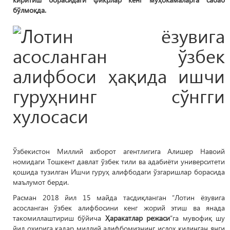
бўлмоқда.
Ўзбекистон Миллий ахборот агентлигига Алишер Навоий
номидаги Тошкент давлат ўзбек тили ва адабиёти университети
қошида тузилган Ишчи гуруҳ алифбодаги ўзгаришлар борасида
маълумот берди.
Расман 2018 йил 15 майда тасдиқланган “Лотин ёзувига
асосланган ўзбек алифбосини кенг жорий этиш ва янада
такомиллаштириш бўйича
Ҳаракатлар режаси
”га мувофиқ шу
йил охирига қадар миллий алифбомизнинг ислоҳ қилинган янги