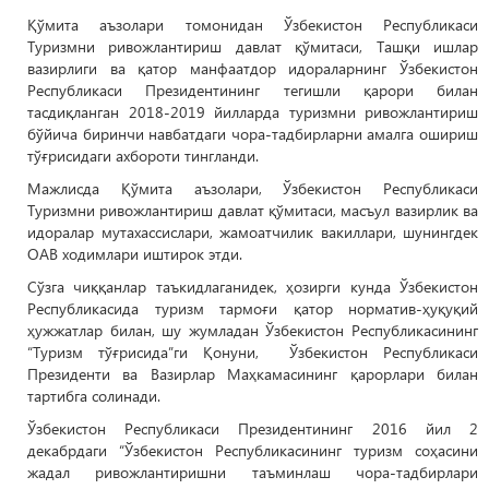
Қўмита аъзолари томонидан Ўзбекистон Республикаси
Туризмни ривожлантириш давлат қўмитаси, Ташқи ишлар
вазирлиги ва қатор манфаатдор идораларнинг Ўзбекистон
Республикаси Президентининг тегишли қарори билан
тасдиқланган 2018-2019 йилларда туризмни ривожлантириш
бўйича биринчи навбатдаги чора-тадбирларни амалга ошириш
тўғрисидаги ахбороти тингланди.
Мажлисда Қўмита аъзолари, Ўзбекистон Республикаси
Туризмни ривожлантириш давлат қўмитаси, масъул вазирлик ва
идоралар мутахассислари, жамоатчилик вакиллари, шунингдек
ОАВ ходимлари иштирок этди.
Сўзга чиққанлар таъкидлаганидек, ҳозирги кунда Ўзбекистон
Республикасида туризм тармоғи қатор норматив-ҳуқуқий
ҳужжатлар билан, шу жумладан Ўзбекистон Республикасининг
“Туризм тўғрисида”ги Қонуни, Ўзбекистон Республикаси
Президенти ва Вазирлар Маҳкамасининг қарорлари билан
тартибга солинади.
Ўзбекистон Республикаси Президентининг 2016 йил 2
декабрдаги “Ўзбекистон Республикасининг туризм соҳасини
жадал ривожлантиришни таъминлаш чора-тадбирлари