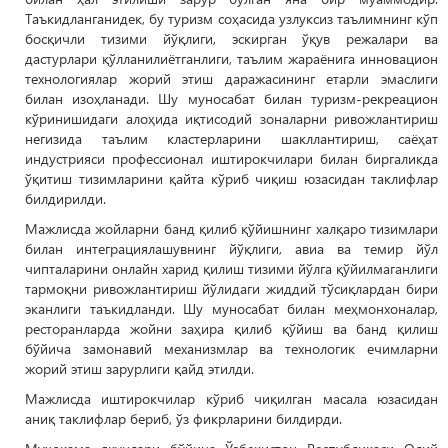
Таъкидланганидек, бу туризм соҳасида узлуксиз таълимнинг кўп
босқичли тизими йўқлиги, эскирган ўқув режалари ва
дастурлари қўлланилиётганлиги, таълим жараёнига инновацион
технологиялар жорий этиш даражасининг етарли эмаслиги
билан изоҳланади. Шу муносабат билан туризм-рекреацион
кўринишидаги алоҳида иқтисодий зоналарни ривожлантириш
негизида таълим кластерларини шакллантириш, саёҳат
индустрияси профессионал иштирокчилари билан биргаликда
ўқитиш тизимларини қайта кўриб чиқиш юзасидан таклифлар
билдирилди.
Мажлисда жойларни банд қилиб қўйишнинг халқаро тизимлари
билан интеграциялашувнинг йўқлиги, авиа ва темир йўл
чипталарини онлайн харид қилиш тизими йўлга қўйилмаганлиги
тармоқни ривожлантириш йўлидаги жиддий тўсиқлардан бири
эканлиги таъкидланди. Шу муносабат билан меҳмонхоналар,
ресторанларда жойни заҳира қилиб қўйиш ва банд қилиш
бўйича замонавий механизмлар ва технологик ечимларни
жорий этиш зарурлиги қайд этилди.
Мажлисда иштирокчилар кўриб чиқилган масала юзасидан
аниқ таклифлар бериб, ўз фикрларини билдирди.