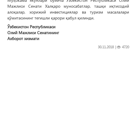
Муҳокама якунлари бўйича Ўзбекистон Республикаси Олий
Мажлиси Сенати Халқаро муносабатлар, ташқи иқтисодий
алоқалар, хорижий инвестициялар ва туризм масалалари
қўмитасининг тегишли қарори қабул қилинди.
Ўзбекистон Республикаси
Олий Мажлиси Сенатининг
Ахборот хизмати
30.11.2018
|
4720