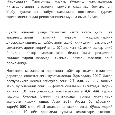
тўғрисида”ги Фармонида мазкур йўналиш мамлакатимиз
иқтисодиётининг стратегик тармоғи сифатида белгиланган.
Ушбу ҳужжатнинг қабул қилиниши юртимизда туризм
тармоғининг янада ривожланишига муҳим омил бўлди.
Сўнгги йилнинг ўзида тармоқни қайта ислоҳ қилиш ва
эркинлаштириш, миллий туризм маҳсулотларини
диверсификациялаш, сайёҳларни жалб қилишнинг замонавий
механизмларини жорий этиш бўйича кенг кўламли ишлар олиб
борилди. Қатор мамлакатлар билан виза режимини
соддалаштириш юзасидан тизимли, режали фаолият олиб
борилмоқда.
Натижада мамлакатга хориждан сайёҳлар оқими сезиларли
даражада ошаётганлиги кузатилмоқда. Жумладан, 2017 йилда
республикага келган сайёҳлар сони
2,7 млн.
кишини ташкил
этиб, бу уларнинг сони 33 фоизга ошганини англатади. Жорий
йилнинг 10 ойи давомида мамлакатимизга
4,4 млн.
турист
ташриф буюрди. Бунинг натижасида туризм хизматлари
экспорти ҳажми ошди. Агар 2017 йилда бу кўрсаткич
қарийб
550
млн. АҚШ долларини ташкил этган бўлса, жорий
йилнинг 10 ойи давомида туризм хизматлари экспорти