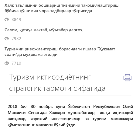
Халқ таълимини бошқариш тизимини такомиллаштириш
бўйича қўшимча чора-тадбирлар тўғрисида
8849
Салом, қутлуғ мактаб, мўътабар даргоҳ
7982
Туризмни ривожлантириш борасидаги ишлар “Ҳукумат
соати”да муҳокама этилди
7710
Туризм иқтисодиётнинг
стратегик тармоғи сифатида
2018 йил 30 ноябрь куни Ўзбекистон Республикаси Олий
Мажлиси Сенатида Халқаро муносабатлар, ташқи иқтисодий
алоқалар, хорижий инвестициялар ва туризм масалалари
қўмитасининг мажлиси бўлиб ўтди.