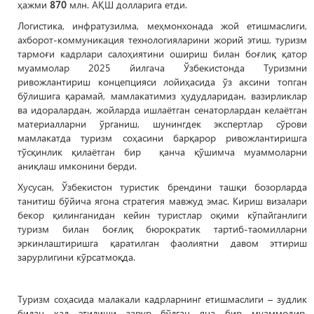
ҳажми
870
млн. АҚШ долларига етди.
Логистика, инфратузилма, меҳмонхонада жой етишмаслиги,
ахборот-коммуникация технологияларини жорий этиш, туризм
тармоғи кадрлари салоҳиятини ошириш билан боғлиқ қатор
муаммолар 2025 йилгача Ўзбекистонда Туризмни
ривожлантириш концепцияси лойиҳасида ўз аксини топган
бўлишига қарамай, мамлакатимиз ҳудудларидан, вазирликлар
ва идоралардан, жойларда ишлаётган сенаторлардан келаётган
материалларни ўрганиш, шунингдек экспертлар сўрови
мамлакатда туризм соҳасини барқарор ривожлантиришга
тўсқинлик қилаётган бир қанча қўшимча муаммоларни
аниқлаш имконини берди.
Хусусан, Ўзбекистон туристик брендини ташқи бозорларда
танитиш бўйича ягона стратегия мавжуд эмас. Кириш визалари
бекор қилинганидан кейин туристлар оқими кўпайганлиги
туризм билан боғлиқ бюрократик тартиб-таомилларни
эркинлаштиришга қаратилган фаолиятни давом эттириш
зарурлигини кўрсатмоқда.
Туризм соҳасида малакали кадрларнинг етишмаслиги – зудлик
билан ҳал этилиши зарур бўлган яна бир муаммодир.