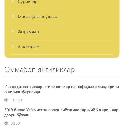
Сўровлар
Маслаҳатлашувлар
Форумлар
Анкеталар
Оммабоп янгиликлар
Иш ҳақи, пенсиялар, стипендиялар ва нафақалар миқдорини
ошириш тўғрисида
10553
2019 йилда Ўзбекистон солиқ сиёсатида тарихий ўзгаришлар
даври бўлади
9150