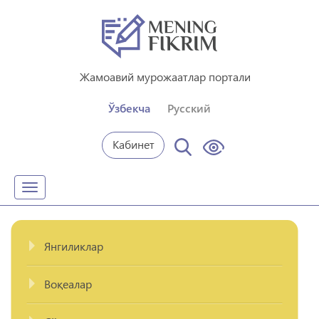
Жамоавий мурожаатлар портали
Ўзбекча
Русский
Кабинет
Toggle
navigation
Янгиликлар
Воқеалар