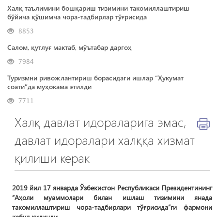
Халқ таълимини бошқариш тизимини такомиллаштириш
бўйича қўшимча чора-тадбирлар тўғрисида
8853
Салом, қутлуғ мактаб, мўътабар даргоҳ
7984
Туризмни ривожлантириш борасидаги ишлар “Ҳукумат
соати”да муҳокама этилди
7711
Халқ давлат идораларига эмас,
давлат идоралари халққа хизмат
қилиши керак
2019 йил 17 январда Ўзбекистон Республикаси Президентининг
“Аҳоли муаммолари билан ишлаш тизимини янада
такомиллаштириш чора-тадбирлари тўғрисида”ги фармони
қабул қилинди.