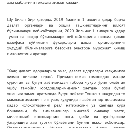
ҳам маблағини тежашга хизмат қилади.
Шу билан бир қаторда, 2019 йилнинг 1 июлига қадар барча
давлат органлари ва бошқа ташкилотларнинг вилоят
бўлинмалари веб-сайтларини, 2020 йилнинг 1 январига қадар
туман ва шаҳар бўлинмалари веб-сайтларини ташкил қилиш
вазифаси қўйилгани фуқароларга давлат органларининг
ҳудудий бўлинмаларига бевосита электрон мурожаат қилиш
имкониятини яратади.
“Халқ давлат идораларига эмас, давлат идоралари халқимизга
хизмат қилиши керак”. Президентимиз томонидан илгари
сурилган ва бугун ҳаётимиздан тобора чуқур ўрин олаётган
ушбу тамойил юртдошларимизнинг ҳаётдан рози бўлиб
яшашига замин яратмоқда. Бугун пойтахт Тошкент шаҳридан то
мамлакатимизнинг энг узоқ ҳудудида яшаётган юртдошимизга
қадар ислоҳотларнинг реал натижасини ўз ҳаётида кўра
бошлагани, бу янгиланишлар минглаб оилалар ҳаёти,
миллионлаб инсонларнинг онги, қалби ва дунёқараши
ўзгаришига ҳам туртки бўлаётгани бунинг яққол исботидир.
Президентимизнинг “Аҳоли муаммолари билан ишлаш