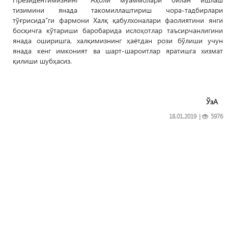
тизимини янада такомиллаштириш чора-тадбирлари
тўғрисида”ги фармони Халқ қабулхоналари фаолиятини янги
босқичга кўтариши баробарида ислоҳотлар таъсирчанлигини
янада оширишга, халқимизнинг ҳаётдан рози бўлиши учун
янада кенг имконият ва шарт-шароитлар яратишга хизмат
қилиши шубҳасиз.​
ЎзА
18.01.2019
|
5976