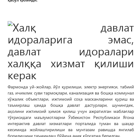
Фармонда уй-жойлар, йўл қурилиши, электр энергияси, табиий
газ, ичимлик суви тармоқлари, канализация ва бошқа коммунал
хўжалик объектлари, ижтимоий соҳа масканларини қуриш ва
таъмирлаш ҳамда бошқа давлат дастурлари, шунингдек,
аҳолини ижтимоий ҳимоя қилиш учун ажратилган маблағлар
тўғрисидаги маълумотларни Ўзбекистон Республикаси Ягона
интерактив давлат хизматлари порталида туман ва шаҳар
кесимида жойлаштирилиши ва мунтазам равишда янгилаб
борилишини таъминлаш бўйича аниқ кўрсатма берилган.