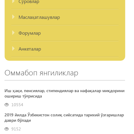
Сўровлар
Маслаҳатлашувлар
Форумлар
Анкеталар
Оммабоп янгиликлар
Иш ҳақи, пенсиялар, стипендиялар ва нафақалар миқдорини
ошириш тўғрисида
10554
2019 йилда Ўзбекистон солиқ сиёсатида тарихий ўзгаришлар
даври бўлади
9152