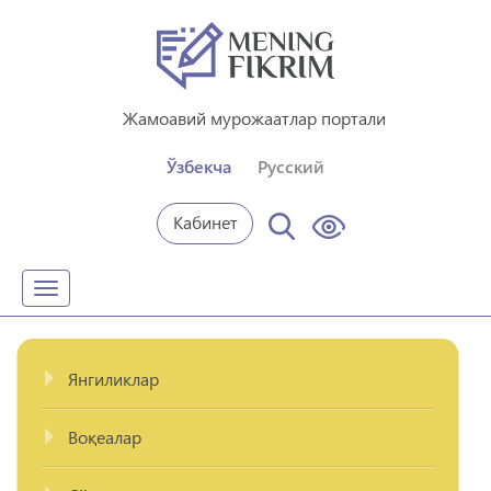
Жамоавий мурожаатлар портали
Ўзбекча
Русский
Кабинет
Toggle
navigation
Янгиликлар
Воқеалар