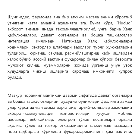
Шунингдек, фармонда яна бир муҳим масала ечими кўрсатиб
ўтилгани катта амалий аҳамиятга эга. Бунга кўра, “Hudud”
ахборот тизими янада такомиллаштирилиб, унга барча Халқ
қабулхоналари, давлат органлари ва бошқа ташкилотлар
интеграция қилинади. Натижада Халқ қабулхоналари
ходимлари, секторлар штаблари аъзолари турли ҳужжатларни
тўлдириш, юритиш, сақлаш, расмийлаштириш каби ишлардан
халос бўлиб, асосий вақтини фуқаролар билан кўпроқ бевосита
мулоқот қилиш, муаммоларни жойида ўрганиш учун узоқ
ҳудудларга чиқиш ишларига сарфлаш имконияти кўпроқ
бўлади.
Мазкур чоранинг мантиқий давоми сифатида давлат органлари
ва бошқа ташкилотларнинг ҳудудий бўлимлари фаолияти ҳамда
улар кўрсатадиган хизматларга оид тартиб-қоидалар замонавий
ахборот-коммуникация технологиялари, хусусан, мобиль
иловалар, веб-сайтлар, электрон тўлов воситалари орқали
аҳолига тўлиқ ва тезкор етказилишини таъминлаш юзасидан
чора-тадбирлар кўрилиши фуқароларимизнинг ҳам вақтини,