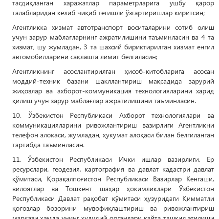
тасдиқланган харажатлар параметрларига ушбу қарор
талабларидан келиб чиқиб тегишли ўзгартиришлар киритсин;
Агентликка хизмат автотранспорт воситаларини сотиб олиш
учун зарур маблағларнинг ажратилишини таъминласин ва 4 та
хизмат, шу жумладан, 3 та шахсий бириктирилган хизмат енгил
автомобилларини сақлашга лимит белгиласин;
Агентликнинг асослантирилган ҳисоб-китобларига асосан
моддий-техник базани шакллантириш мақсадида зарурий
жиҳозлар ва ахборот-коммуникация технологияларини харид
қилиш учун зарур маблағлар ажратилишини таъминласин.
10. Ўзбекистон Республикаси Ахборот технологиялари ва
коммуникацияларини ривожлантириш вазирлиги Агентликни
телефон алоқаси, жумладан, ҳукумат алоқаси билан белгиланган
тартибда таъминласин.
11. Ўзбекистон Республикаси Ички ишлар вазирлиги, Ер
ресурслари, геодезия, картография ва давлат кадастри давлат
қўмитаси, Қорақалпоғистон Республикаси Вазирлар Кенгаши,
вилоятлар ва Тошкент шаҳар ҳокимликлари Ўзбекистон
Республикаси Давлат рақобат қўмитаси ҳузуридаги Қимматли
қоғозлар бозорини мувофиқлаштириш ва ривожлантириш
маркази ҳамда унинг ҳудудий органлари қайта ташкил этилиши