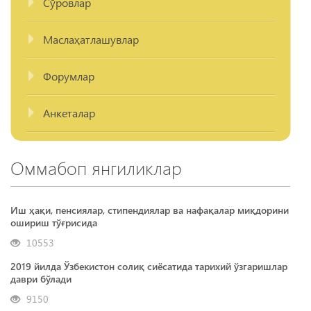
Сўровлар
Маслаҳатлашувлар
Форумлар
Анкеталар
Оммабоп янгиликлар
Иш ҳақи, пенсиялар, стипендиялар ва нафақалар миқдорини
ошириш тўғрисида
10553
2019 йилда Ўзбекистон солиқ сиёсатида тарихий ўзгаришлар
даври бўлади
9150