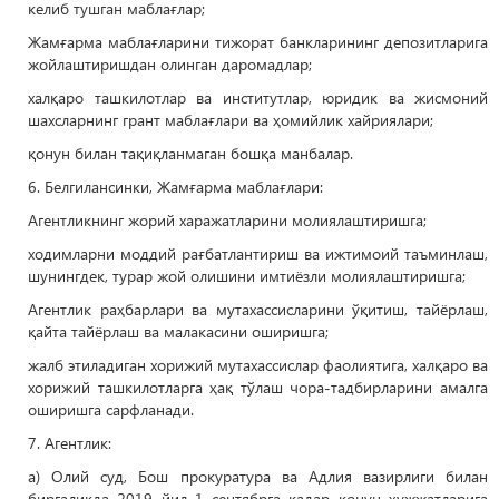
келиб тушган маблағлар;
Жамғарма маблағларини тижорат банкларининг депозитларига
жойлаштиришдан олинган даромадлар;
халқаро ташкилотлар ва институтлар, юридик ва жисмоний
шахсларнинг грант маблағлари ва ҳомийлик хайриялари;
қонун билан тақиқланмаган бошқа манбалар.
6. Белгилансинки, Жамғарма маблағлари:
Агентликнинг жорий харажатларини молиялаштиришга;
ходимларни моддий рағбатлантириш ва ижтимоий таъминлаш,
шунингдек, турар жой олишини имтиёзли молиялаштиришга;
Агентлик раҳбарлари ва мутахассисларини ўқитиш, тайёрлаш,
қайта тайёрлаш ва малакасини оширишга;
жалб этиладиган хорижий мутахассислар фаолиятига, халқаро ва
хорижий ташкилотларга ҳақ тўлаш чора-тадбирларини амалга
оширишга сарфланади.
7. Агентлик:
а) Олий суд, Бош прокуратура ва Адлия вазирлиги билан
биргаликда 2019 йил 1 сентябрга қадар қонун ҳужжатларига