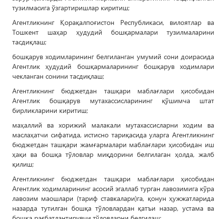
тузилмасига ўзгартиришлар киритиш;
Агентликнинг Қорақалпоғистон Республикаси, вилоятлар ва
Тошкент шаҳар ҳудудий бошқармалари тузилмаларини
тасдиқлаш;
бошқарув ходимларининг белгиланган умумий сони доирасида
Агентлик ҳудудий бошқармаларининг бошқарув ходимлари
чекланган сонини тасдиқлаш;
Агентликнинг бюджетдан ташқари маблағлари ҳисобидан
Агентлик бошқарув мутахассисларининг қўшимча штат
бирликларини киритиш;
маҳаллий ва хорижий малакали мутахассисларни ходим ва
маслаҳатчи сифатида, истисно тариқасида уларга Агентликнинг
бюджетдан ташқари жамғармалари маблағлари ҳисобидан иш
ҳақи ва бошқа тўловлар миқдорини белгилаган ҳолда, жалб
қилиш;
Агентликнинг бюджетдан ташқари маблағлари ҳисобидан
Агентлик ходимларининг асосий эгаллаб турган лавозимига кўра
лавозим маошлари (тариф ставкалари)га, қонун ҳужжатларида
назарда тутилган бошқа тўловлардан қатъи назар, устама ва
бошқа рағбатлантирувчи тўловларни белгилаш;