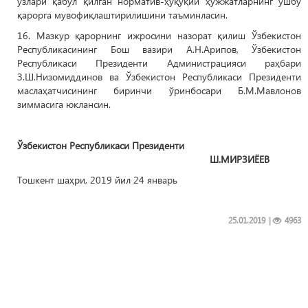
ўзлари қабул қилган норматив-ҳуқуқий ҳужжатларнинг ушбу
қарорга мувофиқлаштирилишини таъминласин.
16. Мазкур қарорнинг ижросини назорат қилиш Ўзбекистон
Республикасининг Бош вазири А.Н.Арипов, Ўзбекистон
Республикаси Президенти Администрацияси раҳбари
З.Ш.Низомиддинов ва Ўзбекистон Республикаси Президенти
маслаҳатчисининг биринчи ўринбосари Б.М.Мавлонов
зиммасига юклансин.
Ўзбекистон Республикаси Президенти
Ш.МИРЗИЁЕВ
Тошкент шаҳри, 2019 йил 24 январь
25.01.2019
|
4963