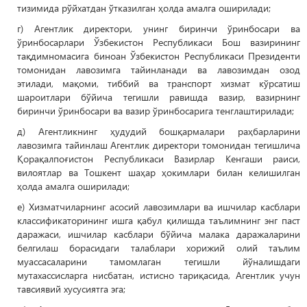
тизимида рўйхатдан ўтказилган ҳолда амалга оширилади;
г) Агентлик директори, унинг биринчи ўринбосари ва
ўринбосарлари Ўзбекистон Республикаси Бош вазирининг
тақдимномасига биноан Ўзбекистон Республикаси Президенти
томонидан лавозимга тайинланади ва лавозимдан озод
этилади, мақоми, тиббий ва транспорт хизмат кўрсатиш
шароитлари бўйича тегишли равишда вазир, вазирнинг
биринчи ўринбосари ва вазир ўринбосарига тенглаштирилади;
д) Агентликнинг ҳудудий бошқармалари раҳбарларини
лавозимга тайинлаш Агентлик директори томонидан тегишлича
Қорақалпоғистон Республикаси Вазирлар Кенгаши раиси,
вилоятлар ва Тошкент шаҳар ҳокимлари билан келишилган
ҳолда амалга оширилади;
е) Хизматчиларнинг асосий лавозимлари ва ишчилар касблари
классификаторининг ишга қабул қилишда таълимнинг энг паст
даражаси, ишчилар касблари бўйича малака даражаларини
белгилаш борасидаги талаблари хорижий олий таълим
муассасаларини тамомлаган тегишли йўналишдаги
мутахассисларга нисбатан, истисно тариқасида, Агентлик учун
тавсиявий хусусиятга эга;