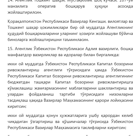
манзилига оператив бошқарув ҳуқуқи асосида
жойлаштирилсин.
Қорақалпоғистон Республикаси Вазирлар Кенгаши, вилоятлар ва
Тошкент шаҳар ҳокимликлари бир ой муддатда Агентликнинг
ҳудудий бошқармаларини уларнинг ҳозирги жойлашуви бўйича
биноларга жойлаштиришни таъминласин.
15. Агентлик Ўзбекистон Республикаси Адлия вазирлиги, бошқа
манфаатдор вазирликлар ва идоралар билан биргаликда:
икки ой муддатда Ўзбекистон Республикаси Капитал бозорини
ривожлантириш агентлиги тўғрисидаги ҳамда Ўзбекистон
Республикаси Капитал бозорини ривожлантириш агентлигининг
бюджетдан ташқари Капитал бозорини ривожлантиришга
кўмаклашиш жамғармасининг маблағларини шакллантириш ва
улардан фойдаланиш тартиби тўғрисидаги низомларни
тасдиқлаш ҳақида Вазирлар Маҳкамасининг қарори лойиҳасини
киритсин;
икки ой муддатда қонун ҳужжатларига ушбу қарордан келиб
чиқадиган ўзгартириш ва қўшимчалар тўғрисида Ўзбекистон
Республикаси Вазирлар Маҳкамасига таклифларни киритсин;