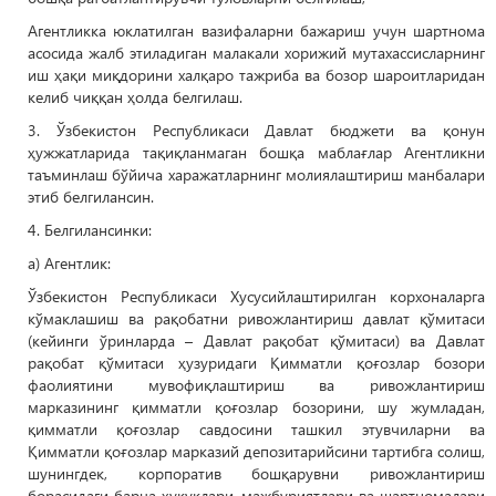
Агентликка юклатилган вазифаларни бажариш учун шартнома
асосида жалб этиладиган малакали хорижий мутахассисларнинг
иш ҳақи миқдорини халқаро тажриба ва бозор шароитларидан
келиб чиққан ҳолда белгилаш.
3. Ўзбекистон Республикаси Давлат бюджети ва қонун
ҳужжатларида тақиқланмаган бошқа маблағлар Агентликни
таъминлаш бўйича харажатларнинг молиялаштириш манбалари
этиб белгилансин.
4. Белгилансинки:
а) Агентлик:
Ўзбекистон Республикаси Хусусийлаштирилган корхоналарга
кўмаклашиш ва рақобатни ривожлантириш давлат қўмитаси
(кейинги ўринларда – Давлат рақобат қўмитаси) ва Давлат
рақобат қўмитаси ҳузуридаги Қимматли қоғозлар бозори
фаолиятини мувофиқлаштириш ва ривожлантириш
марказининг қимматли қоғозлар бозорини, шу жумладан,
қимматли қоғозлар савдосини ташкил этувчиларни ва
Қимматли қоғозлар марказий депозитарийсини тартибга солиш,
шунингдек, корпоратив бошқарувни ривожлантириш
борасидаги барча ҳуқуқлари, мажбуриятлари ва шартномалари