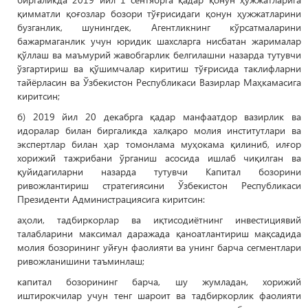
қимматли қоғозлар бозори тўғрисидаги қонун ҳужжатларини
бузганлик, шунингдек, Агентликнинг кўрсатмаларини
бажармаганлик учун юридик шахсларга нисбатан жарималар
қўллаш ва маъмурий жавобгарлик белгилашни назарда тутувчи
ўзгартириш ва қўшимчалар киритиш тўғрисида таклифларни
тайёрласин ва Ўзбекистон Республикаси Вазирлар Маҳкамасига
киритсин;
б) 2019 йил 20 декабрга қадар манфаатдор вазирлик ва
идоралар билан биргаликда халқаро молия институтлари ва
экспертлар билан ҳар томонлама муҳокама қилиниб, илғор
хорижий тажрибани ўрганиш асосида ишлаб чиқилган ва
қуйидагиларни назарда тутувчи Капитал бозорини
ривожлантириш стратегиясини Ўзбекистон Республикаси
Президенти Администрациясига киритсин:
аҳоли, тадбиркорлар ва иқтисодиётнинг инвестициявий
талабларини максимал даражада қаноатлантириш мақсадида
молия бозорининг уйғун фаолияти ва унинг барча сегментлари
ривожланишини таъминлаш;
капитал бозорининг барча, шу жумладан, хорижий
иштирокчилар учун тенг шароит ва тадбиркорлик фаолияти