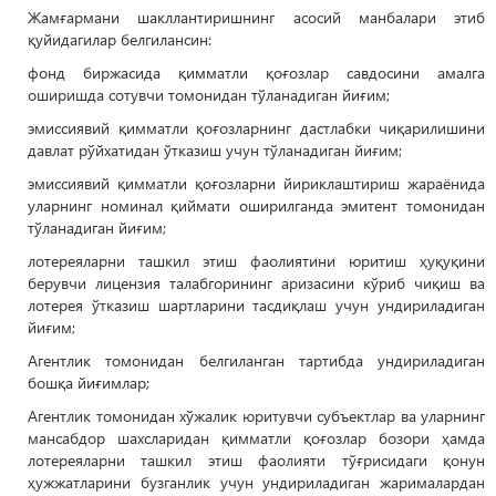
Жамғармани шакллантиришнинг асосий манбалари этиб
қуйидагилар белгилансин:
фонд биржасида қимматли қоғозлар савдосини амалга
оширишда сотувчи томонидан тўланадиган йиғим;
эмиссиявий қимматли қоғозларнинг дастлабки чиқарилишини
давлат рўйхатидан ўтказиш учун тўланадиган йиғим;
эмиссиявий қимматли қоғозларни йириклаштириш жараёнида
уларнинг номинал қиймати оширилганда эмитент томонидан
тўланадиган йиғим;
лотереяларни ташкил этиш фаолиятини юритиш ҳуқуқини
берувчи лицензия талабгорининг аризасини кўриб чиқиш ва
лотерея ўтказиш шартларини тасдиқлаш учун ундириладиган
йиғим;
Агентлик томонидан белгиланган тартибда ундириладиган
бошқа йиғимлар;
Агентлик томонидан хўжалик юритувчи субъектлар ва уларнинг
мансабдор шахсларидан қимматли қоғозлар бозори ҳамда
лотереяларни ташкил этиш фаолияти тўғрисидаги қонун
ҳужжатларини бузганлик учун ундириладиган жарималардан