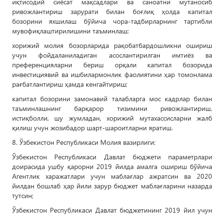
иқтисодий сиёсат мақсадлари ва саноатни мутаносиб
ривожлантириш зарурати билан боғлиқ ҳолда капитал
бозорини яхшилаш бўйича чора-тадбирларнинг тартибли
мувофиқлаштирилишини таъминлаш;
хорижий молия бозорларида рақобатбардошликни ошириш
учун фойдаланиладиган асослантирилган имтиёз ва
преференцияларни бериш орқали капитал бозорида
инвестициявий ва ишбилармонлик фаолиятини ҳар томонлама
рағбатлантириш ҳамда кенгайтириш;
капитал бозорини замонавий талабларга мос кадрлар билан
таъминлашнинг барқарор тизимини ривожлантириш,
истиқболли, шу жумладан, хорижий мутахассисларни жалб
қилиш учун жозибадор шарт-шароитларни яратиш.
8. Ўзбекистон Республикаси Молия вазирлиги:
Ўзбекистон Республикаси Давлат бюджети параметрлари
доирасида ушбу қарорни 2019 йилда амалга ошириш бўйича
Агентлик харажатлари учун маблағлар ажратсин ва 2020
йилдан бошлаб ҳар йили зарур бюджет маблағларини назарда
тутсин;
Ўзбекистон Республикаси Давлат бюджетининг 2019 йил учун