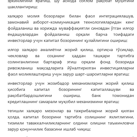
эркинлигини яратиш, шу аснода соғлом рақобат муҳитини
шакллантириш;
халқаро молия бозорлари билан фаол интеграциялашув,
замонавий ахборот-коммуникация технологияларидан кенг
фойдаланиш ва хорижда муваффақиятли синовдан ўтган илғор
ёндашувлардан фойдаланиш орқали барча тоифадаги
инвесторлар учун капитал бозорининг қулайлигини ошириш;
илғор халқаро амалиётни жорий қилиш, ортиқча тўсиқлар,
чекловлар ва соҳанинг ҳаддан ташқари тартибга
солинганлигини бартараф этиш орқали фонд бозорида
ривожланиш мақсадларига йўналтирилган инвестицияларни
фаол молиялаштириш учун зарур шарт-шароитларни яратиш;
инвесторлар учун жозибадор механизмларни жорий қилиш
ҳисобига капитал бозорининг капиталлашуви ва
рақобатбардошлигини ошириш, банк томонидан
кредитлашнинг самарали муқобил механизмини яратиш;
тегишли халқаро мезонлар ва тажрибаларни жорий қилган
ҳолда, капитал бозорини тартибга солишнинг яхлитлигини,
тизимли таваккалчиликларнинг олдини олишни таъминловчи
зарур қонунчилик базасини ишлаб чиқиш;