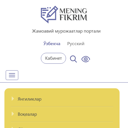
Жамоавий мурожаатлар портали
Ўзбекча
Русский
Кабинет
Toggle
navigation
Янгиликлар
Воқеалар