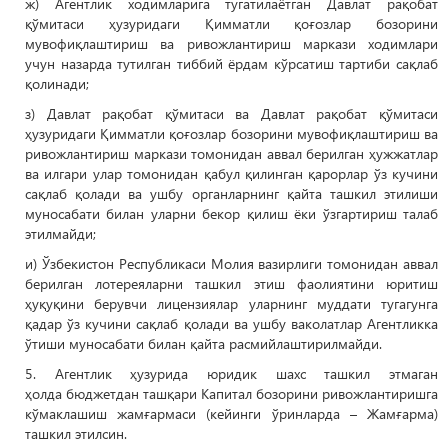
ж) Агентлик ходимларига тугатилаётган Давлат рақобат
қўмитаси ҳузуридаги Қимматли қоғозлар бозорини
мувофиқлаштириш ва ривожлантириш маркази ходимлари
учун назарда тутилган тиббий ёрдам кўрсатиш тартиби сақлаб
қолинади;
з) Давлат рақобат қўмитаси ва Давлат рақобат қўмитаси
ҳузуридаги Қимматли қоғозлар бозорини мувофиқлаштириш ва
ривожлантириш маркази томонидан аввал берилган ҳужжатлар
ва илгари улар томонидан қабул қилинган қарорлар ўз кучини
сақлаб қолади ва ушбу органларнинг қайта ташкил этилиши
муносабати билан уларни бекор қилиш ёки ўзгартириш талаб
этилмайди;
и) Ўзбекистон Республикаси Молия вазирлиги томонидан аввал
берилган лотереяларни ташкил этиш фаолиятини юритиш
ҳуқуқини берувчи лицензиялар уларнинг муддати тугагунга
қадар ўз кучини сақлаб қолади ва ушбу ваколатлар Агентликка
ўтиши муносабати билан қайта расмийлаштирилмайди.
5. Агентлик ҳузурида юридик шахс ташкил этмаган
ҳолда бюджетдан ташқари Капитал бозорини ривожлантиришга
кўмаклашиш жамғармаси (кейинги ўринларда – Жамғарма)
ташкил этилсин.