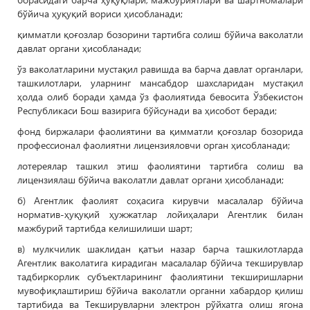
бўйича ҳуқуқий вориси ҳисобланади;
қимматли қоғозлар бозорини тартибга солиш бўйича ваколатли
давлат органи ҳисобланади;
ўз ваколатларини мустақил равишда ва барча давлат органлари,
ташкилотлари, уларнинг мансабдор шахсларидан мустақил
ҳолда олиб боради ҳамда ўз фаолиятида бевосита Ўзбекистон
Республикаси Бош вазирига бўйсунади ва ҳисобот беради;
фонд биржалари фаолиятини ва қимматли қоғозлар бозорида
профессионал фаолиятни лицензияловчи орган ҳисобланади;
лотереялар ташкил этиш фаолиятини тартибга солиш ва
лицензиялаш бўйича ваколатли давлат органи ҳисобланади;
б) Агентлик фаолият соҳасига кирувчи масалалар бўйича
норматив-ҳуқуқий ҳужжатлар лойиҳалари Агентлик билан
мажбурий тартибда келишилиши шарт;
в) мулкчилик шаклидан қатъи назар барча ташкилотларда
Агентлик ваколатига кирадиган масалалар бўйича текширувлар
тадбиркорлик субъектларининг фаолиятини текширишларни
мувофиқлаштириш бўйича ваколатли органни хабардор қилиш
тартибида ва Текширувларни электрон рўйхатга олиш ягона