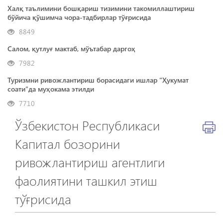
Халқ таълимини бошқариш тизимини такомиллаштириш
бўйича қўшимча чора-тадбирлар тўғрисида
8849
Салом, қутлуғ мактаб, мўътабар даргоҳ
7982
Туризмни ривожлантириш борасидаги ишлар “Ҳукумат
соати”да муҳокама этилди
7710
Ўзбекистон Республикаси
Капитал бозорини
ривожлантириш агентлиги
фаолиятини ташкил этиш
тўғрисида