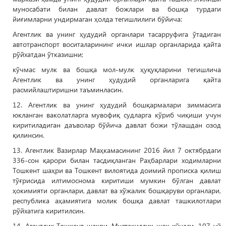
муносабати билан давлат божлари ва бошқа турдаги
йиғимларни ундирмаган ҳолда тегишлилиги бўйича:
Агентлик ва унинг ҳудудий органлари тасарруфига ўтадиган
автотранспорт воситаларининг ички ишлар органларида қайта
рўйхатдан ўтказишни;
кўчмас мулк ва бошқа мол-мулк ҳуқуқларини тегишлича
Агентлик ва унинг ҳудудий органларига қайта
расмийлаштиришни таъминласин.
12. Агентлик ва унинг ҳудудий бошқармалари зиммасига
юкланган ваколатларга мувофиқ судларга кўриб чиқиши учун
киритиладиган даъволар бўйича давлат божи тўлашдан озод
қилинсин.
13. Агентлик Вазирлар Маҳкамасининг 2016 йил 7 октябрдаги
336-сон қарори билан тасдиқланган Раҳбарлари ходимларни
Тошкент шаҳри ва Тошкент вилоятида доимий прописка қилиш
тўғрисида илтимоснома киритиши мумкин бўлган давлат
ҳокимияти органлари, давлат ва хўжалик бошқаруви органлари,
республика аҳамиятига молик бошқа давлат ташкилотлари
рўйхатига киритилсин.
14. Агентлик Тошкент шаҳри, Мустақиллик шоҳ кўчаси, 107-уй