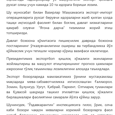
рухсат олиш учун камида 10 та идорага бориши лозим.
Шу муносабат билан Вазирлар Маҳкамасига экспорт-импорт
операцияларига рухсат берувчи идораларни жалб қилган ҳолда
ташқи иқтисодий фаолият билан боғлиқ давлат хизматларини
қамраб олувчи “Ягона дарча” тизимини жорий этиш
топширилди.
Давлат божхона қўмитасига пишиқчилик даврида божхона
постларининг ўтказувчанлигини ошириш ва тирбандликка йўл
қўймаслик учун тегишли чоралар кўриш вазифаси юклатилди.
Президентимиз экспортбоп қишлоқ хўжалиги экинларини
жойлаштириш ва маҳсулот етиштиришнинг прогноз ҳажмлари
ижросини тўлиқ таъминлаш лозимлигини алоҳида таъкидлади.
Экспорт бозорларида мамлакатимиз ўрнини мустаҳкамлаш
мақсадида мева-сабзавотчиликка ихтисослашган Ғаллаорол,
Зомин, Булунғур, Ургут, Қибрай, Паркент, Олтиариқ туманлари
ва Қувасой шаҳрида ташкил этилаётган қишлоқ хўжалиги
бирлашмалари фаолиятини самарали йўлга қўйиш зарур.
Шунингдек, “Ўздавкарантин” инспекциясига гилос, ўрик, олча
каби бозори чаққон меваларни хорижий бозорларга фаол
кириб боришини таъминлаш мақсадида чет эл карантин