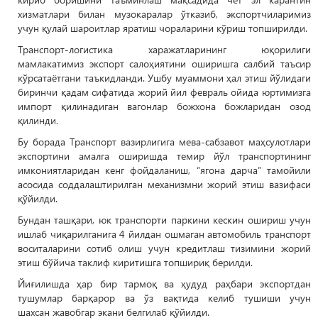
хизматлари билан музокаралар ўтказиб, экспортчиларимиз
учун қулай шароитлар яратиш чораларини кўриш топширилди.
Транспорт-логистика харажатларининг юқорилиги
мамлакатимиз экспорт салоҳиятини оширишга салбий таъсир
кўрсатаётгани таъкидланди. Ушбу муаммони ҳал этиш йўлидаги
биринчи қадам сифатида жорий йил февраль ойида юртимизга
импорт қилинадиган вагонлар божхона божларидан озод
қилинди.
Бу борада Транспорт вазирлигига мева-сабзавот маҳсулотлари
экспортини амалга оширишда темир йўл транспортининг
имкониятларидан кенг фойдаланиш, “ягона дарча” тамойили
асосида соддалаштирилган механизмни жорий этиш вазифаси
қўйилди.
Бундан ташқари, юк транспорти паркини кескин ошириш учун
ишлаб чиқарилганига 4 йилдан ошмаган автомобиль транспорт
воситаларини сотиб олиш учун кредитлаш тизимини жорий
этиш бўйича таклиф киритишга топшириқ берилди.
Йиғилишда ҳар бир тармоқ ва ҳудуд раҳбари экспортдан
тушумлар барқарор ва ўз вақтида келиб тушиши учун
шахсан жавобгар экани белгилаб қўйилди.