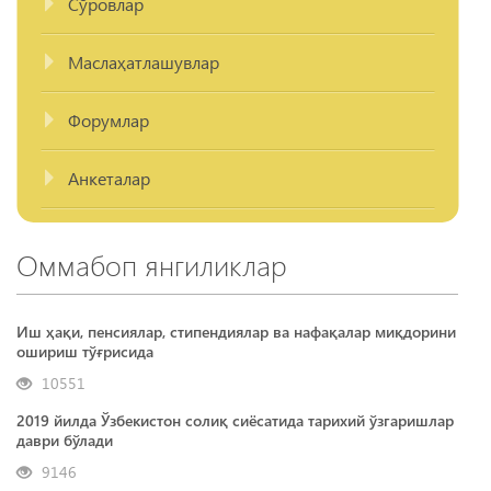
Сўровлар
Маслаҳатлашувлар
Форумлар
Анкеталар
Оммабоп янгиликлар
Иш ҳақи, пенсиялар, стипендиялар ва нафақалар миқдорини
ошириш тўғрисида
10551
2019 йилда Ўзбекистон солиқ сиёсатида тарихий ўзгаришлар
даври бўлади
9146