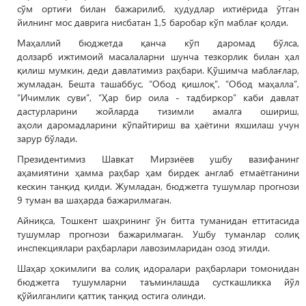
сўм ортиғи билан бажарилиб, ҳудудлар ихтиёрида ўтган
йилнинг мос даврига нисбатан 1,5 баробар кўп маблағ қолди.
Маҳаллий бюджетда қанча кўп даромад бўлса,
долзарб ижтимоий масалаларни шунча тезкорлик билан ҳал
қилиш мумкин, деди давлатимиз раҳбари. Қўшимча маблағлар,
жумладан, Бешта ташаббус, “Обод қишлоқ”, “Обод маҳалла”,
“Ичимлик суви”, “Ҳар бир оила - тадбиркор” каби давлат
дастурларини жойларда тизимли амалга ошириш,
аҳоли даромадларини кўпайтириш ва ҳаётини яхшилаш учун
зарур бўлади.
Президентимиз Шавкат Мирзиёев ушбу вазифанинг
аҳамиятини ҳамма раҳбар ҳам бирдек англаб етмаётганини
кескин танқид қилди. Жумладан, бюджетга тушумлар прогнози
9 туман ва шаҳарда бажарилмаган.
Айниқса, Тошкент шаҳрининг ўн битта туманидан еттитасида
тушумлар прогнози бажарилмаган. Ушбу туманлар солиқ
инспекциялари раҳбарлари лавозимларидан озод этилди.
Шаҳар ҳокимлиги ва солиқ идоралари раҳбарлари томонидан
бюджетга тушумларни таъминлашда сусткашликка йўл
қўйилганлиги қаттиқ танқид остига олинди.