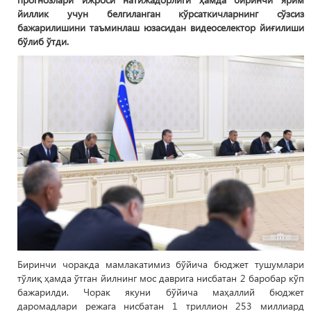
йиллик учун белгиланган кўрсаткичларнинг сўзсиз
бажарилишини таъминлаш юзасидан видеоселектор йиғилиши
бўлиб ўтди.
Биринчи чоракда мамлакатимиз бўйича бюджет тушумлари
тўлиқ ҳамда ўтган йилнинг мос даврига нисбатан 2 баробар кўп
бажарилди. Чорак якуни бўйича маҳаллий бюджет
даромадлари режага нисбатан 1 триллион 253 миллиард