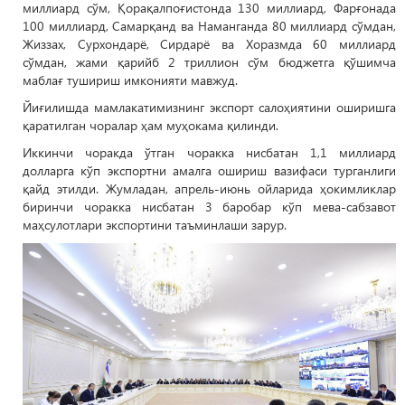
миллиард сўм, Қорақалпоғистонда 130 миллиард, Фарғонада
100 миллиард, Самарқанд ва Наманганда 80 миллиард сўмдан,
Жиззах, Сурхондарё, Сирдарё ва Хоразмда 60 миллиард
сўмдан, жами қарийб 2 триллион сўм бюджетга қўшимча
маблағ тушириш имконияти мавжуд.
Йиғилишда мамлакатимизнинг экспорт салоҳиятини оширишга
қаратилган чоралар ҳам муҳокама қилинди.
Иккинчи чоракда ўтган чоракка нисбатан 1,1 миллиард
долларга кўп экспортни амалга ошириш вазифаси турганлиги
қайд этилди. Жумладан, апрель-июнь ойларида ҳокимликлар
биринчи чоракка нисбатан 3 баробар кўп мева-сабзавот
маҳсулотлари экспортини таъминлаши зарур.