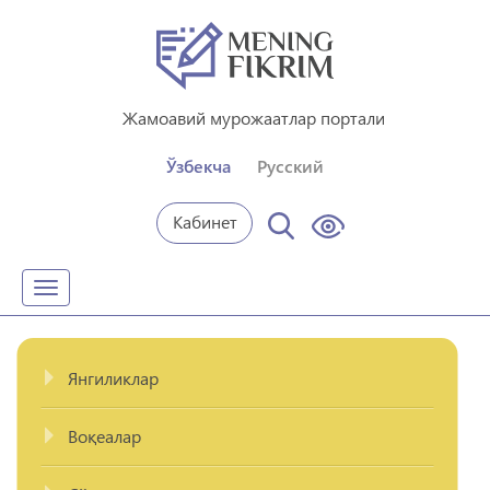
Жамоавий мурожаатлар портали
Ўзбекча
Русский
Кабинет
Toggle
navigation
Янгиликлар
Воқеалар