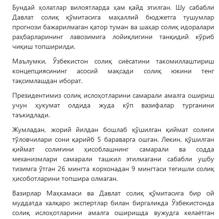
Бундай ҳолатлар вилоятларда ҳам қайд этилган. Шу сабабли
Давлат солиқ қўмитасига маҳаллий бюджетга тушумлар
прогнози бажарилмаган қатор туман ва шаҳар солиқ идоралари
раҳбарларининг лавозимига лойиқлигини танқидий кўриб
чиқиш топширилди.
Маълумки, Ўзбекистон солиқ сиёсатини такомиллаштириш
концепциясининг асосий мақсади солиқ юкини тенг
тақсимлашдан иборат.
Президентимиз солиқ ислоҳотларини самарали амалга ошириш
учун ҳукумат олдида жуда кўп вазифалар турганини
таъкидлади.
Жумладан, жорий йилдан бошлаб қўшилган қиймат солиғи
тўловчилари сони қарийб 5 бараварга ошган. Лекин, қўшилган
қиймат солиғини ҳисоблашнинг самарали ва содда
механизмлари самарали ташкил этилмагани сабабли ушбу
тизимга ўтган 26 мингта корхонадан 9 мингтаси тегишли солиқ
ҳисоботларини топшира олмаган.
Вазирлар Маҳкамаси ва Давлат солиқ қўмитасига бир ой
муддатда халқаро экспертлар билан биргаликда Ўзбекистонда
солиқ ислоҳотларини амалга оширишда вужудга келаётган