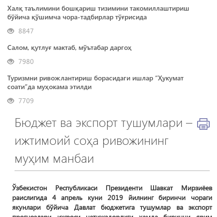
Халқ таълимини бошқариш тизимини такомиллаштириш
бўйича қўшимча чора-тадбирлар тўғрисида
8847
Салом, қутлуғ мактаб, мўътабар даргоҳ
7980
Туризмни ривожлантириш борасидаги ишлар “Ҳукумат
соати”да муҳокама этилди
7709
Бюджет ва экспорт тушумлари –
ижтимоий соҳа ривожининг
муҳим манбаи
Ўзбекистон Республикаси Президенти Шавкат Мирзиёев
раислигида 4 апрель куни 2019 йилнинг биринчи чораги
якунлари бўйича Давлат бюджетига тушумлар ва экспорт
прогнозлари ижроси натижадорлиги ҳамда биринчи ярим