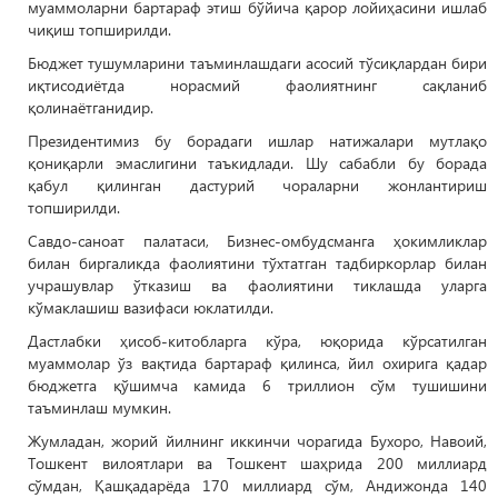
муаммоларни бартараф этиш бўйича қарор лойиҳасини ишлаб
чиқиш топширилди.
Бюджет тушумларини таъминлашдаги асосий тўсиқлардан бири
иқтисодиётда норасмий фаолиятнинг сақланиб
қолинаётганидир.
Президентимиз бу борадаги ишлар натижалари мутлақо
қониқарли эмаслигини таъкидлади. Шу сабабли бу борада
қабул қилинган дастурий чораларни жонлантириш
топширилди.
Савдо-саноат палатаси, Бизнес-омбудсманга ҳокимликлар
билан биргаликда фаолиятини тўхтатган тадбиркорлар билан
учрашувлар ўтказиш ва фаолиятини тиклашда уларга
кўмаклашиш вазифаси юклатилди.
Дастлабки ҳисоб-китобларга кўра, юқорида кўрсатилган
муаммолар ўз вақтида бартараф қилинса, йил охирига қадар
бюджетга қўшимча камида 6 триллион сўм тушишини
таъминлаш мумкин.
Жумладан, жорий йилнинг иккинчи чорагида Бухоро, Навоий,
Тошкент вилоятлари ва Тошкент шаҳрида 200 миллиард
сўмдан, Қашқадарёда 170 миллиард сўм, Андижонда 140