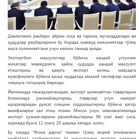
Давлатимиз раҳбари айрим соҳа ва тармоқ мутасаддилари ва
ҳудудлар раҳбарларини бу борада мавжуд имкониятлар тўлиқ
ишга солинмаётгани учун кескин танқид қилди.
Экспортбоп маҳсулотлар бўйича қандай устунлик
жиҳатлар мавжудлиги, қайси ҳудудда қандай маҳсулот
етиштириш ва қаерга экспорт қилиш мақсадга
мувофиқлиги бўйича қисқа муддатда амалий таклифлар ишлаб
чиқишга топшириқ берилди.
Йиғилишда таъкидланганидек, экспорт қилинаётган товарларни
божхонада расмийлаштириш, товарлар учун назорат
идораларидан рухсат олишни соддалаштириш бўйича қатор
вазифаларни ҳал этиш лозим. Мисол учун, мамлакатимизда
экспорт ҳужжатларини расмийлаштириш 96 соат вақт олса,
хорижда бунга 12 соату 20 дақиқа кетади, холос.
Бу соҳада “Ягона дарча” тизими тўлиқ жорий этилмагани
оқибатида тадбиркорлар ўз маҳсулотини экспорт қилишга