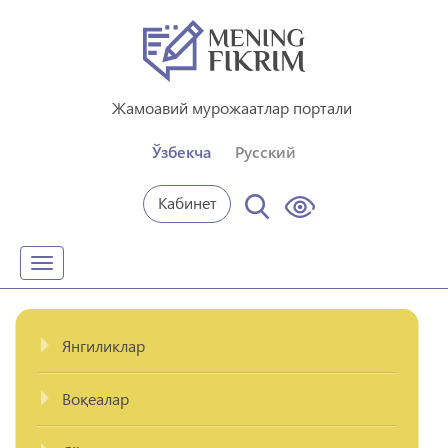
Жамоавий мурожаатлар портали
Ўзбекча
Русский
Кабинет
Toggle
navigation
Янгиликлар
Воқеалар