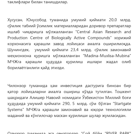
таклифлари билан танишдилар.
Хусусан, Юнусобод туманида умумий қиймати 20,0 млрд.
сўмлик табиий ўсимлик материалларидан доривор препаратлар
ишлаб чиқаришга мўлжалланган “Central Asian Research and
Production Centre of Biologically Active Compounds” хорижий
корхонасига қарашли завод лойиҳаси амалга оширилмоқда.
Шунингдек, умумий қиймати 23,4 млрд. сўмлик замонавий
меҳмонхона қуришга мўлжалланган “Madina-Muxlisa-Mubina”
МЧЖга қарашли ҳудудда қурилиш ишлари жадал олиб
борилаётганлиги қайд этилди.
Чилонзор туманида ҳам инвестиция дастурига биноан бир
қатор лойиҳаларни амалга ошириш кўзда тутилган. Тошкент
шаҳридаги Алишер Навоий номидаги Ўзбекистон Миллий боғи
ҳудудида умумий қиймати 290, 5 млрд. сўм бўлган “Startgate
Systems” МЧЖга қарашли замонавий ва юқори технологияли
маданий ва кўнгилочар маскан қурилиши шулар жумласидан.
Олмазор туманида эса сенаторлар “Сой бўйи "RIVER PARK”