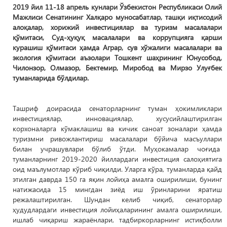
2019 йил 11-18 апрель кунлари Ўзбекистон Республикаси Олий
Мажлиси Сенатининг Халқаро муносабатлар, ташқи иқтисодий
алоқалар, хорижий инвестициялар ва туризм масалалари
қўмитаси, Суд-ҳуқуқ масалалари ва коррупцияга қарши
курашиш қўмитаси ҳамда Аграр, сув хўжалиги масалалари ва
экология қўмитаси аъзолари Тошкент шаҳрининг Юнусобод,
Чилонзор, Олмазор, Бектемир, Миробод ва Мирзо Улуғбек
туманларида бўлдилар.
Ташриф доирасида сенаторларнинг туман ҳокимликлари
инвестициялар, инновациялар, хусусийлаштирилган
корхоналарга кўмаклашиш ва кичик саноат зоналари ҳамда
туризмни ривожлантириш масалалари бўйича масъуллари
билан учрашувлари бўлиб ўтди. Муҳокамалар чоғида
туманларнинг 2019-2020 йиллардаги инвестиция салоҳиятига
оид маълумотлар кўриб чиқилди. Уларга кўра, туманларда қайд
этилган даврда 150 га яқин лойиҳа амалга оширилиши, бунинг
натижасида 15 мингдан зиёд иш ўринларини яратиш
режалаштирилган. Шундан келиб чиқиб, сенаторлар
ҳудудлардаги инвестиция лойиҳаларининг амалга оширилиши,
ишлаб чиқариш жараёнлари, тадбиркорларнинг истиқболли