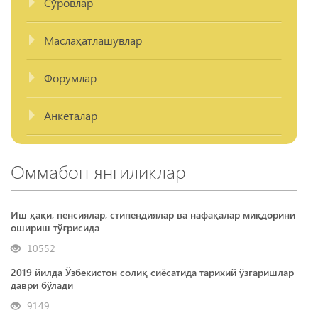
Сўровлар
Маслаҳатлашувлар
Форумлар
Анкеталар
Оммабоп янгиликлар
Иш ҳақи, пенсиялар, стипендиялар ва нафақалар миқдорини
ошириш тўғрисида
10552
2019 йилда Ўзбекистон солиқ сиёсатида тарихий ўзгаришлар
даври бўлади
9149