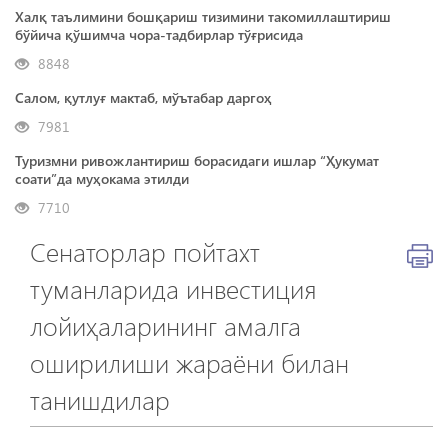
Халқ таълимини бошқариш тизимини такомиллаштириш
бўйича қўшимча чора-тадбирлар тўғрисида
8848
Салом, қутлуғ мактаб, мўътабар даргоҳ
7981
Туризмни ривожлантириш борасидаги ишлар “Ҳукумат
соати”да муҳокама этилди
7710
Сенаторлар пойтахт
туманларида инвестиция
лойиҳаларининг амалга
оширилиши жараёни билан
танишдилар