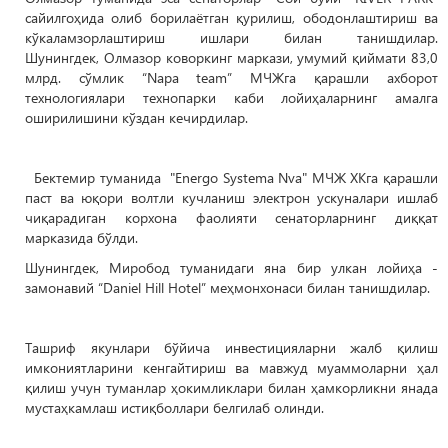
сайилгоҳида олиб борилаётган қурилиш, ободонлаштириш ва
кўкаламзорлаштириш ишлари билан танишдилар.
Шунингдек, Олмазор коворкинг маркази, умумий қиймати 83,0
млрд. сўмлик “Napa team” МЧЖга қарашли ахборот
технологиялари технопарки каби лойиҳаларнинг амалга
оширилишини кўздан кечирдилар.
Бектемир туманида "Energo Systema Nva" МЧЖ ХКга қарашли
паст ва юқори волтли кучланиш электрон ускуналари ишлаб
чиқарадиган корхона фаолияти сенаторларнинг диққат
марказида бўлди.
Шунингдек, Миробод туманидаги яна бир улкан лойиҳа -
замонавий “Daniel Hill Hotel” меҳмонхонаси билан танишдилар.
Ташриф якунлари бўйича инвестицияларни жалб қилиш
имкониятларини кенгайтириш ва мавжуд муаммоларни ҳал
қилиш учун туманлар ҳокимликлари билан ҳамкорликни янада
мустаҳкамлаш истиқболлари белгилаб олинди.