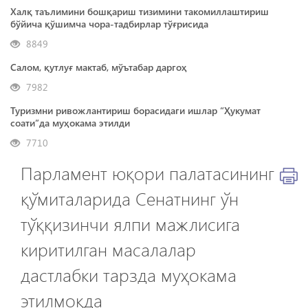
Халқ таълимини бошқариш тизимини такомиллаштириш
бўйича қўшимча чора-тадбирлар тўғрисида
8849
Салом, қутлуғ мактаб, мўътабар даргоҳ
7982
Туризмни ривожлантириш борасидаги ишлар “Ҳукумат
соати”да муҳокама этилди
7710
Парламент юқори палатасининг
қўмиталарида Сенатнинг ўн
тўққизинчи ялпи мажлисига
киритилган масалалар
дастлабки тарзда муҳокама
этилмоқда