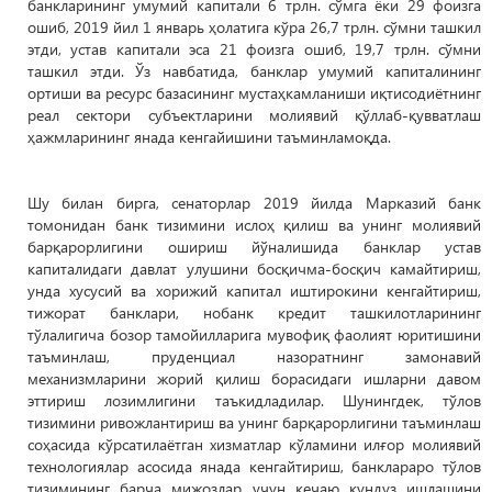
банкларининг умумий капитали 6 трлн. сўмга ёки 29 фоизга
ошиб, 2019 йил 1 январь ҳолатига кўра 26,7 трлн. сўмни ташкил
этди, устав капитали эса 21 фоизга ошиб, 19,7 трлн. сўмни
ташкил этди. Ўз навбатида, банклар умумий капиталининг
ортиши ва ресурс базасининг мустаҳкамланиши иқтисодиётнинг
реал сектори субъектларини молиявий қўллаб-қувватлаш
ҳажмларининг янада кенгайишини таъминламоқда.
Шу билан бирга, сенаторлар 2019 йилда Марказий банк
томонидан банк тизимини ислоҳ қилиш ва унинг молиявий
барқарорлигини ошириш йўналишида банклар устав
капиталидаги давлат улушини босқичма-босқич камайтириш,
унда хусусий ва хорижий капитал иштирокини кенгайтириш,
тижорат банклари, нобанк кредит ташкилотларининг
тўлалигича бозор тамойилларига мувофиқ фаолият юритишини
таъминлаш, пруденциал назоратнинг замонавий
механизмларини жорий қилиш борасидаги ишларни давом
эттириш лозимлигини таъкидладилар. Шунингдек, тўлов
тизимини ривожлантириш ва унинг барқарорлигини таъминлаш
соҳасида кўрсатилаётган хизматлар кўламини илғор молиявий
технологиялар асосида янада кенгайтириш, банклараро тўлов
тизимининг барча мижозлар учун кечаю кундуз ишлашини