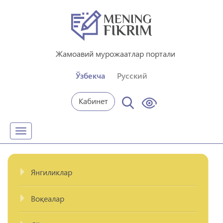
Жамоавий мурожаатлар портали
Ўзбекча
Русский
Кабинет
Toggle
navigation
Янгиликлар
Воқеалар