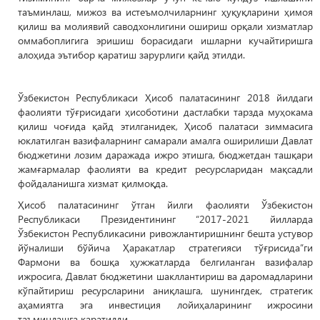
таъминлаш, мижоз ва истеъмолчиларнинг ҳуқуқларини ҳимоя
қилиш ва молиявий саводхонлигини ошириш орқали хизматлар
оммабоплигига эришиш борасидаги ишларни кучайтиришга
алоҳида эътибор қаратиш зарурлиги қайд этилди.
Ўзбекистон Республикаси Ҳисоб палатасининг 2018 йилдаги
фаолияти тўғрисидаги ҳисоботини дастлабки тарзда муҳокама
қилиш чоғида қайд этилганидек, Ҳисоб палатаси зиммасига
юклатилган вазифаларнинг самарали амалга оширилиши Давлат
бюджетини лозим даражада ижро этишга, бюджетдан ташқари
жамғармалар фаолияти ва кредит ресурсларидан мақсадли
фойдаланишга хизмат қилмоқда.
Ҳисоб палатасининг ўтган йилги фаолияти Ўзбекистон
Республикаси Президентининг “2017-2021 йилларда
Ўзбекистон Республикасини ривожлантиришнинг бешта устувор
йўналиши бўйича Ҳаракатлар стратегияси тўғрисида”ги
Фармони ва бошқа ҳужжатларда белгиланган вазифалар
ижросига, Давлат бюджетини шакллантириш ва даромадларини
кўпайтириш ресурсларини аниқлашга, шунингдек, стратегик
аҳамиятга эга инвестиция лойиҳаларининг ижросини
таъминлашга қаратилди.