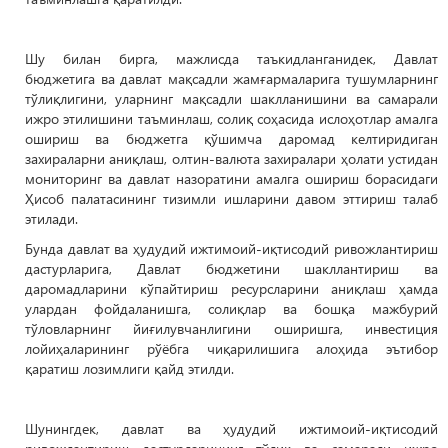
Шу билан бирга, мажлисда таъкидланганидек, Давлат
бюджетига ва давлат мақсадли жамғармаларига тушумларнинг
тўлиқлигини, уларнинг мақсадли шаклланишини ва самарали
ижро этилишини таъминлаш, солиқ соҳасида ислоҳотлар амалга
ошириш ва бюджетга қўшимча даромад келтиридиган
захираларни аниқлаш, олтин-валюта захиралари ҳолати устидан
мониторинг ва давлат назоратини амалга ошириш борасидаги
Ҳисоб палатасининг тизимли ишларини давом эттириш талаб
этилади.
Бунда давлат ва ҳудудий ижтимоий-иқтисодий ривожлантириш
дастурларига, Давлат бюджетини шакллантириш ва
даромадларини кўпайтириш ресурсларини аниқлаш ҳамда
улардан фойдаланишга, солиқлар ва бошқа мажбурий
тўловларнинг йиғилувчанлигини оширишга, инвестиция
лойиҳаларининг рўёбга чиқарилишига алоҳида эътибор
қаратиш лозимлиги қайд этилди.
Шунингдек, давлат ва ҳудудий ижтимоий-иқтисодий