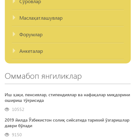
Сўровлар
Маслаҳатлашувлар
Форумлар
Анкеталар
Оммабоп янгиликлар
Иш ҳақи, пенсиялар, стипендиялар ва нафақалар миқдорини
ошириш тўғрисида
10552
2019 йилда Ўзбекистон солиқ сиёсатида тарихий ўзгаришлар
даври бўлади
9150