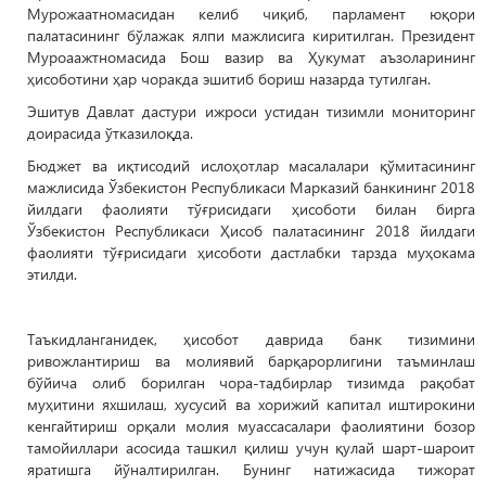
Мурожаатномасидан келиб чиқиб, парламент юқори
палатасининг бўлажак ялпи мажлисига киритилган. Президент
Муроаажтномасида Бош вазир ва Ҳукумат аъзоларининг
ҳисоботини ҳар чоракда эшитиб бориш назарда тутилган.
Эшитув Давлат дастури ижроси устидан тизимли мониторинг
доирасида ўтказилоқда.
Бюджет ва иқтисодий ислоҳотлар масалалари қўмитасининг
мажлисида Ўзбекистон Республикаси Марказий банкининг 2018
йилдаги фаолияти тўғрисидаги ҳисоботи билан бирга
Ўзбекистон Республикаси Ҳисоб палатасининг 2018 йилдаги
фаолияти тўғрисидаги ҳисоботи дастлабки тарзда муҳокама
этилди.
Таъкидланганидек, ҳисобот даврида банк тизимини
ривожлантириш ва молиявий барқарорлигини таъминлаш
бўйича олиб борилган чора-тадбирлар тизимда рақобат
муҳитини яхшилаш, хусусий ва хорижий капитал иштирокини
кенгайтириш орқали молия муассасалари фаолиятини бозор
тамойиллари асосида ташкил қилиш учун қулай шарт-шароит
яратишга йўналтирилган. Бунинг натижасида тижорат