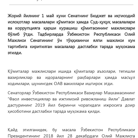
Жорий йилнинг 1 май куни Сенатнинг Бюджет ва иқтисодий
ислоҳотлар масалалари қўмитаси ҳамда Суд-ҳуқуқ масалалари
ва коррупцияга қарши курашиш қўмитасининг мажлислари
бўлиб ўтди. Тадбирларда Ўзбекистон Республикаси Олий
Мажлиси Сенатининг ўн тўққизинчи ялпи мажлиси кун
тартибига киритилган масалалар дастлабки тарзда муҳокама
этилди.
Қўмиталар мажлислари ишида қўмиталар аъзолари, тегишли
вазирликлар ва идораларнинг раҳбарлари ҳамда масъул
ходимлари, шунингдек ОАВ вакиллари иштирок этди.
Сенаторлар Ўзбекистон Республикаси Вазирлар Маҳкамасининг
“Фаол инвестициялар ва ижтимоий ривожланиш йили” Давлат
дастурининг 2019 йил биринчи чорагидаги ижросига доир
ҳисоботини дастлабки тарзда муҳокама қилди.
Қайд этилганидек, бу масала Ўзбекистон Республикаси
Президентининг 2018 йил 28 декабрдаги Олий Мажлисга