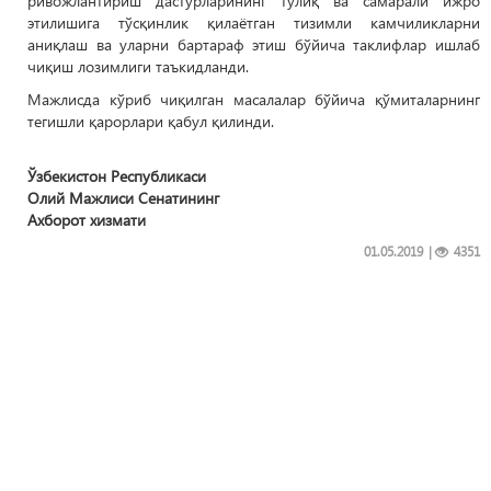
ривожлантириш дастурларининг тўлиқ ва самарали ижро
этилишига тўсқинлик қилаётган тизимли камчиликларни
аниқлаш ва уларни бартараф этиш бўйича таклифлар ишлаб
чиқиш лозимлиги таъкидланди.
Мажлисда кўриб чиқилган масалалар бўйича қўмиталарнинг
тегишли қарорлари қабул қилинди.
Ўзбекистон Республикаси
Олий Мажлиси Сенатининг
Ахборот хизмати
01.05.2019
|
4351