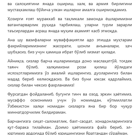
ва салоҳиятини янада ошириш, халқ ва армия бирлигини
мустаҳкамлаш бўйича улкан ишларни амалга оширмоқдамиз.
Ҳозирги ғоят мураккаб ва таҳликали замонда ёшларимизни
ватанпарварлик руҳида тарбиялаш, уларни турли зарарли
таъсирлардан асраш янада муҳим аҳамият касб этмоқда.
Ана шу вазифаларни муваффақиятли адо этишда муҳтарам
фахрийларимизнинг жасорати, шонли анъаналари, ҳеч
шубҳасиз, биз учун ҳамиша ибрат бўлиб хизмат қилади.
Айниқса, сизлар барча ишларимизда доно маслаҳатгўй, тоғдек
таянч бўлиб, халқимизни рози қилиш йўлидаги
ислоҳотларимизга ўз амалий ишларингиз, дуоларингиз билан
мадад бериб келмоқдасиз. Ва биз буни юксак қадрлаймиз,
сизлар билан чексиз фахрланамиз!
Фурсатдан фойдаланиб, бугунги тинч ва озод, эркин ҳаётимиз,
мусаффо осмонимиз учун ўз номимдан, кўпмиллатли
Ўзбекистон халқи номидан сизларга яна бир бор чуқур
миннатдорчилик билдираман.
Барчангизга сиҳат-саломатлик, бахт-саодат, хонадонларингизга
қут-барака тилайман. Доимо ҳаётимизга файз бериб, эл-
юртимиз ардоғида бўлиб юришингизни Яратгандан сўрайман.