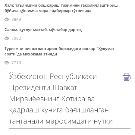
Халқ таълимини бошқариш тизимини такомиллаштириш
бўйича қўшимча чора-тадбирлар тўғрисида
8849
Салом, қутлуғ мактаб, мўътабар даргоҳ
7982
Туризмни ривожлантириш борасидаги ишлар “Ҳукумат
соати”да муҳокама этилди
7710
Ўзбекистон Республикаси
Президенти Шавкат
Мирзиёевнинг Хотира ва
қадрлаш кунига бағишланган
тантанали маросимдаги нутқи