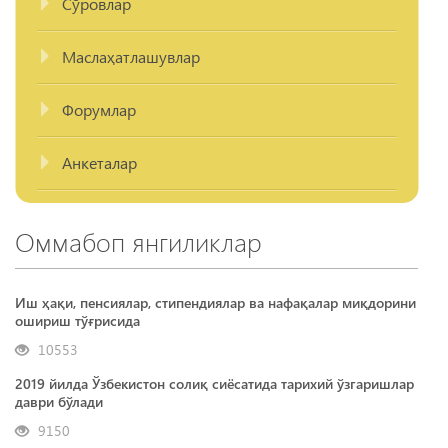
Сўровлар
Маслаҳатлашувлар
Форумлар
Анкеталар
Оммабоп янгиликлар
Иш ҳақи, пенсиялар, стипендиялар ва нафақалар миқдорини
ошириш тўғрисида
10553
2019 йилда Ўзбекистон солиқ сиёсатида тарихий ўзгаришлар
даври бўлади
9150