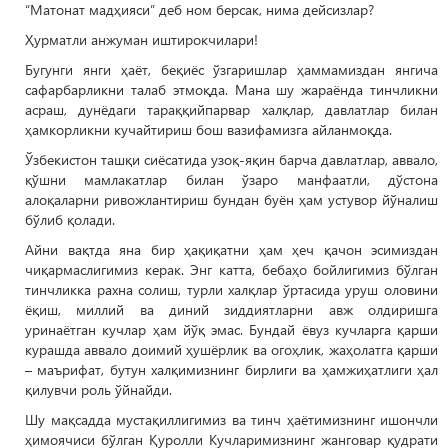
“Матонат мадҳияси” деб ном берсак, нима дейсизлар?
Ҳурматли анжуман иштирокчилари!
Бугунги янги ҳаёт, беқиёс ўзгаришлар ҳаммамиздан янгича
сафарбарликни талаб этмоқда. Мана шу жараёнда тинчликни
асраш, дунёдаги тараққийпарвар халқлар, давлатлар билан
ҳамкорликни кучайтириш бош вазифамизга айланмоқда.
Ўзбекистон ташқи сиёсатида узоқ-яқин барча давлатлар, аввало,
қўшни мамлакатлар билан ўзаро манфаатли, дўстона
алоқаларни ривожлантириш бундан буён ҳам устувор йўналиш
бўлиб қолади.
Айни вақтда яна бир ҳақиқатни ҳам ҳеч қачон эсимиздан
чиқармаслигимиз керак. Энг катта, бебаҳо бойлигимиз бўлган
тинчликка рахна солиш, турли халқлар ўртасида уруш оловини
ёқиш, миллий ва диний зиддиятларни авж олдиришга
уринаётган кучлар ҳам йўқ эмас. Бундай ёвуз кучларга қарши
курашда аввало доимий ҳушёрлик ва огоҳлик, жаҳолатга қарши
– маърифат, бутун халқимизнинг бирлиги ва ҳамжиҳатлиги ҳал
қилувчи роль ўйнайди.
Шу мақсадда мустақиллигимиз ва тинч ҳаётимизнинг ишончли
ҳимоячиси бўлган Қуролли Кучларимизнинг жанговар қудрати