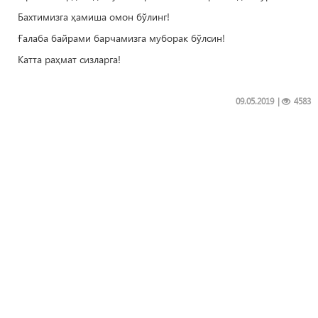
Бахтимизга ҳамиша омон бўлинг!
Ғалаба байрами барчамизга муборак бўлсин!
Катта раҳмат сизларга!
09.05.2019
|
4583