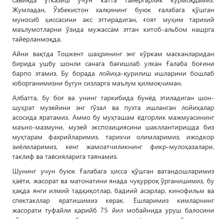
Жумладан, Ўзбекистон халқининг буюк ғалабага қўшган
муносиб ҳиссасини акс эттирадиган, ғоят муҳим тарихий
маълумотларни ўзида мужассам этган китоб-альбом нашрга
тайёрланмоқда.
Айни вақтда Тошкент шаҳрининг энг кўркам масканларидан
бирида ушбу шонли санага бағишлаб улкан Ғалаба боғини
барпо этамиз. Бу борада лойиҳа-қурилиш ишларини бошлаб
юборганимизни бугун сизларга маълум қилмоқчиман.
Албатта, бу боғ ва унинг таркибида бунёд этиладиган шон-
шуҳрат музейини энг гўзал ва пухта ишланган лойиҳалар
асосида яратамиз. Аммо бу муҳташам ёдгорлик мажмуасининг
маъно-мазмуни, музей экспозициясини шакллантиришда биз
муҳтарам фахрийларимиз, тарихчи олимларимиз, ижодкор
зиёлиларимиз, кенг жамоатчиликнинг фикр-мулоҳазалари,
таклиф ва тавсияларига таянамиз.
Шунинг учун буюк Ғалабага ҳисса қўшган ватандошларимиз
ҳаёти, жасорат ва матонатини янада чуқурроқ ўрганишимиз, бу
ҳақда янги илмий тадқиқотлар, бадиий асарлар, кинофильм ва
спектакллар яратишимиз керак. Ёшларимиз кимларнинг
жасорати туфайли қарийб 75 йил мобайнида уруш балосини