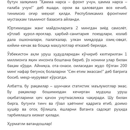
бутун халқимиз “Ҳамма нарса – фронт учун, ҳамма нарса –
ғалаба учун!” деб яшади, ором ва ҳаловатдан воз кечиб,
тинимсиз оғир меҳнат қилди. Республикамиз фронтнинг
мустаҳкам таъминот базасига айланди.
Юртимиздан жанг майдонларига 2 мингдан зиёд самолёт,
кўплаб қурол-яроғлар, ҳарбий-санитария поездлари, юзлаб
дала ошхоналари, палаткалар, улкан миқдорда озиқ-овқат,
кийим-кечак ва бошқа маҳсулотлар етказиб берилди.
Ўзбекистон аҳли уруш ҳудудларидан кўчириб келтирилган 1
миллионга яқин инсонга бошпана бериб, ўз нонини улар билан
баҳам кўрди. Айниқса, ота-онаси, оиласидан жудо бўлган 200
минг нафар бегуноҳ болаларни “Сен етим эмассан!” деб бағрига
босиб, меҳр-мурувват кўрсатди.
Албатта, бу рақамлар – шунчаки статистик маълумотлар эмас.
Бу рақамлар бошимиздан кечирган мудҳиш уруш
оқибатларини ҳеч қачон унутмасликка чақиради. Шу билан
бирга, бугунги тинч ва гўзал ҳаётнинг қадрига етиб, доимо
ҳушёр ва огоҳ бўлишга, ёшларни Ватанга садоқат руҳида
тарбиялашга хизмат қилади.
Ҳурматли ватандошлар!