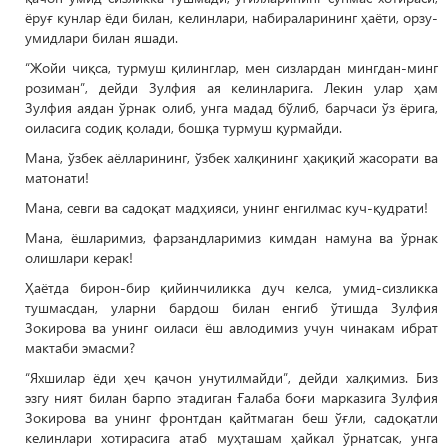
ёруғ кунлар ёди билан, келинлари, набираларининг ҳаёти, орзу-
умидлари билан яшади.
“Жойи чиқса, турмуш қилинглар, мен сизлардан мингдан-минг
розиман”, дейди Зулфия ая келинларига. Лекин улар ҳам
Зулфия аядан ўрнак олиб, унга мадад бўлиб, барчаси ўз ёрига,
оиласига содиқ қолади, бошқа турмуш қурмайди.
Мана, ўзбек аёлларининг, ўзбек халқининг ҳақиқий жасорати ва
матонати!
Мана, севги ва садоқат мадҳияси, унинг енгилмас куч-қудрати!
Мана, ёшларимиз, фарзандларимиз кимдан намуна ва ўрнак
олишлари керак!
Ҳаётда бирон-бир қийинчиликка дуч келса, умид-сизликка
тушмасдан, уларни бардош билан енгиб ўтишда Зулфия
Зокирова ва унинг оиласи ёш авлодимиз учун чинакам ибрат
мактаби эмасми?
“Яхшилар ёди ҳеч қачон унутилмайди”, дейди халқимиз. Биз
эзгу ният билан барпо этадиган Ғалаба боғи марказига Зулфия
Зокирова ва унинг фронтдан қайтмаган беш ўғли, садоқатли
келинлари хотирасига атаб муҳташам ҳайкал ўрнатсак, унга