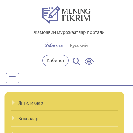
Жамоавий мурожаатлар портали
Ўзбекча
Русский
Кабинет
Toggle
navigation
Янгиликлар
Воқеалар