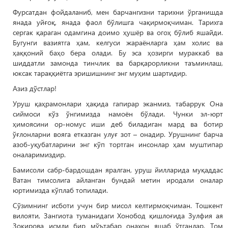
Фурсатдан фойдаланиб, мен барчангизни тарихни ўрганишда
янада уйғоқ, янада фаол бўлишга чақирмоқчиман. Тарихга
сергак қараган одамгина доимо ҳушёр ва огоҳ бўлиб яшайди.
Бугунги вазиятга ҳам, келгуси жараёнларга ҳам холис ва
ҳаққоний баҳо бера олади. Бу эса ҳозирги мураккаб ва
шиддатли замонда тинчлик ва барқарорликни таъминлаш,
юксак тараққиётга эришишнинг энг муҳим шартидир.
Азиз дўстлар!
Уруш қаҳрамонлари ҳақида гапирар эканмиз, табаррук Она
сиймоси кўз ўнгимизда намоён бўлади. Чунки эл-юрт
ҳимоясини ор-номус иши деб биладиган мард ва ботир
ўғлонларни вояга етказган улуғ зот – онадир. Урушнинг барча
азоб-уқубатларини энг кўп тортган инсонлар ҳам муштипар
оналаримиздир.
Бамисоли сабр-бардошдан яралган, уруш йилларида муқаддас
Ватан тимсолига айланган бундай метин иродали оналар
юртимизда кўплаб топилади.
Сўзимнинг исботи учун бир мисол келтирмоқчиман. Тошкент
вилояти, Зангиота туманидаги Хонобод қишлоғида Зулфия ая
Зокирова исмли бир мўътабар онахон яшаб ўтганлар. Том