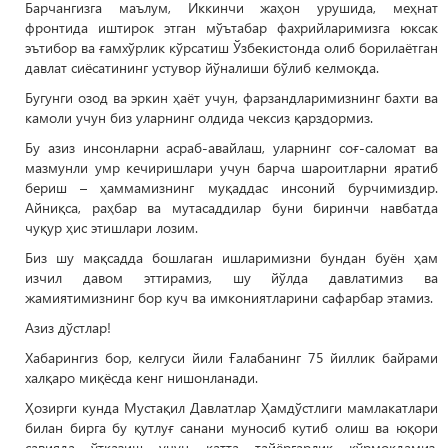
Барчангизга маълум, Иккинчи жаҳон урушида, меҳнат
фронтида иштирок этган мўътабар фахрийларимизга юксак
эътибор ва ғамхўрлик кўрсатиш Ўзбекистонда олиб борилаётган
давлат сиёсатининг устувор йўналиши бўлиб келмоқда.
Бугунги озод ва эркин ҳаёт учун, фарзандларимизнинг бахти ва
камоли учун биз уларнинг олдида чексиз қарздормиз.
Бу азиз инсонларни асраб-авайлаш, уларнинг соғ-саломат ва
мазмунли умр кечиришлари учун барча шароитларни яратиб
бериш – ҳаммамизнинг муқаддас инсоний бурчимиздир.
Айниқса, раҳбар ва мутасаддилар буни биринчи навбатда
чуқур ҳис этишлари лозим.
Биз шу мақсадда бошлаган ишларимизни бундан буён ҳам
изчил давом эттирамиз, шу йўлда давлатимиз ва
жамиятимизнинг бор куч ва имкониятларини сафарбар этамиз.
Азиз дўстлар!
Хабарингиз бор, келгуси йили Ғалабанинг 75 йиллик байрами
халқаро миқёсда кенг нишонланади.
Ҳозирги кунда Мустақил Давлатлар Ҳамдўстлиги мамлакатлари
билан бирга бу қутлуғ санани муносиб кутиб олиш ва юқори
савияда ўтказиш учун катта тайёргарлик кўрмоқдамиз.