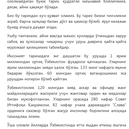
ололмайдиган буюк тарих, қудратли маънавий бойлигимиз,
десак, айни ҳақиқат бўлади.
Биз бу тарихдан куч-қувват оламиз. Бу тарих бизни тинчликни
асраб, барча халқлар билан дўст ва ҳамкор бўлиб, ёруғ келажак
бунёд этишга даъват этади.
Ушбу тантанали, айни вақтда маъюс кунларда ўтмишдан зарур
сабоқ ва хулосалар чиқариш учун уруш даврига қайта-қайта
мурожаат қилишимиз табиийдир.
Инсоният тарихидаги энг даҳшатли бу урушда 1 ярим
миллиондан ортиқ Ўзбекистон фуқароси қатнашган. Уларнинг
ярим миллиондан зиёди ҳалок бўлган, 133 минг нафарга яқини
бедарак йўқолган. 60 мингдан ортиқ ватандошимиз эса
урушдан ногирон бўлиб қайтган.
Ўзбекистонлик 120 мингдан зиёд аскар ва офицер жанг
майдонларидаги жасорати учун жанговар орден ва медаллар
билан мукофотланган. Уларнинг орасида 280 нафар Совет
Иттифоқи Қаҳрамони, 82 нафар учала даражадаги “Слава”
орденига сазовор бўлган жасур инсонлар борлигини алоҳида
таъкидлаш лозим.
Ўша оловли йилларда Ўзбекистонда етти ёшдан етмиш ёшгача