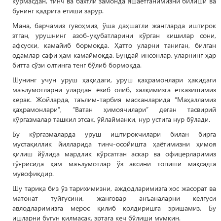
кўрмасдан, тинч ва бахтли замонда яшаётганимизни билиши ва
бунинг қадрига етиши зарур.
Мана, барчамиз гувоҳмиз, ўша даҳшатли жангларда иштирок
этган, урушнинг азоб-уқубатларини кўрган кишилар сони,
афсуски, камайиб бормоқда. Ҳатто уларни таниган, билган
одамлар сафи ҳам камаймоқда. Бундай инсонлар, уларнинг ҳар
битта сўзи олтинга тенг бўлиб бормоқда.
Шунинг учун уруш ҳақидаги, уруш қаҳрамонлари ҳақидаги
маълумотларни улардан ёзиб олиб, халқимизга етказишимиз
керак. Жойларда, таълим-тарбия масканларида “Маҳалламиз
қаҳрамонлари”, “Ватан ҳимоячилари” деган тасвирий
кўргазмалар ташкил этсак, ўйлайманки, нур устига нур бўлади.
Бу кўргазмаларда уруш иштирокчилари билан бирга
мустақиллик йилларида тинч-осойишта ҳаётимизни ҳимоя
қилиш йўлида мардлик кўрсатган аскар ва офицерларимиз
тўғрисида ҳам маълумотлар ўз аксини топиши мақсадга
мувофиқдир.
Шу тариқа биз ўз тарихимизни, аждодларимизга хос жасорат ва
матонат туйғусини, жанговар анъаналарни келгуси
авлодларимизга мерос қилиб қолдиришга эришамиз. Бу
ишларни бугун қилмасак, эртага кеч бўлиши мумкин.