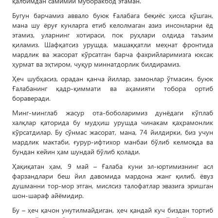
қалбимдан самимий муборакбод этаман.
Бугун барчамиз аввало буюк Ғалабага беқиёс ҳисса қўшган,
мана шу ёруғ кунларга етиб келолмаган азиз инсонларни ёд
этамиз, уларнинг хотираси, пок руҳлари олдида таъзим
қиламиз. Шафқатсиз урушда, машаққатли меҳнат фронтида
мардлик ва жасорат кўрсатган барча фахрийларимизга юксак
ҳурмат ва эҳтиром, чуқур миннатдорлик билдирамиз.
Ҳеч шубҳасиз, орадан қанча йиллар, замонлар ўтмасин, буюк
Ғалабанинг қадр-қиммати ва аҳамияти тобора ортиб
бораверади.
Минг-минглаб жасур ота-боболаримиз дунёдаги кўплаб
халқлар қаторида бу мудҳиш урушда чинакам қаҳрамонлик
кўрсатдилар. Бу сўнмас жасорат, мана, 74 йилдирки, биз учун
мардлик мактаби, ғурур-ифтихор манбаи бўлиб келмоқда ва
бундан кейин ҳам шундай бўлиб қолади.
Ҳақиқатан ҳам, 9 май – Ғалаба куни эл-юртимизнинг асл
фарзандлари беш йил давомида мардона жанг қилиб, ёвуз
душманни тор-мор этган, мислсиз талофатлар эвазига эришган
шон-шараф айёмидир.
Бу – ҳеч қачон унутилмайдиган, ҳеч қандай куч биздан тортиб