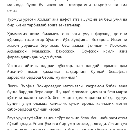
маънода буюк бу инсоннинг жасоратини таърифлашга тил
ожиз.
Турмуш ўртоғи Холмат ака вафот этгач Зулфия ая беш ўғил ва
бир қизни тарбиялаб вояга етказганлар.
Ҳаммамиз яхши биламиз, она зоти учун фарзанд доғини
кўришдан ҳам оғир йўқотиш йўқ. Зулфия ая Зокирова Иккинчи
жаҳон урушида бир эмас, беш азамат ўғлидан – Исоқжон,
Аҳмаджон, Мамажон, Ваҳобжон, Юсуфжон исмли азиз
фарзандларидан жудо бўлган.
Ўзингиз айтинг, қадрли дўстлар, ҳар қандай одамни ҳам
йиқитиб, яксон қиладиган тақдирнинг бундай бешафқат
зарбасига бардош бериш мумкинми?
Лекин Зулфия Зокировадек матонатли, қаҳрамон ўзбек аёли
бунга бардош бера олди. Шундай фожиали қисматга беш марта
кўксини қалқон қилиб, беш марта ҳам мардона оёққа турди.
Бунинг учун одамда қанчалик кучли ирода, қанчалик метин
сабр-бардош бўлиши керак!
Ёвуз уруш туфайли аянинг тўрт келини бева, беш набираси етим
бўлиб қолди. Унинг ўзи эса бир умр мотамда яшади. Лекин ҳеч
қачон умид-сизликка тушмади, ўғилларининг сўнмас хотираси,