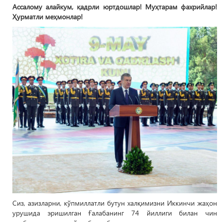
Ассалому алайкум, қадрли юртдошлар! Муҳтарам фахрийлар!
Ҳурматли меҳмонлар!
Сиз, азизларни, кўпмиллатли бутун халқимизни Иккинчи жаҳон
урушида эришилган Ғалабанинг 74 йиллиги билан чин