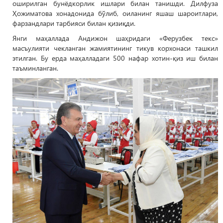
оширилган бунёдкорлик ишлари билан танишди. Дилфуза
Ҳожиматова хонадонида бўлиб, оиланинг яшаш шароитлари,
фарзандлари тарбияси билан қизиқди.
Янги маҳаллада Андижон шаҳридаги «Ферузбек текс»
масъулияти чекланган жамиятининг тикув корхонаси ташкил
этилган. Бу ерда маҳалладаги 500 нафар хотин-қиз иш билан
таъминланган.