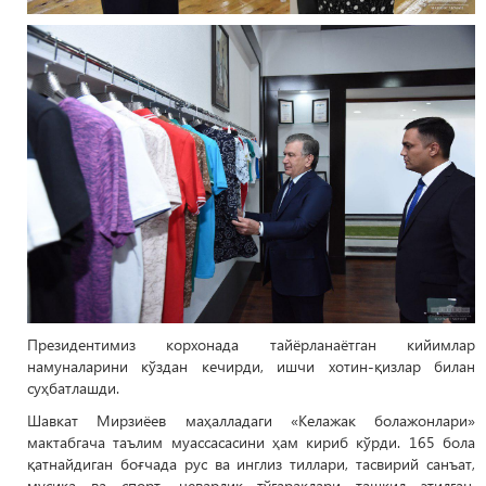
Президентимиз корхонада тайёрланаётган кийимлар
намуналарини кўздан кечирди, ишчи хотин-қизлар билан
суҳбатлашди.
Шавкат Мирзиёев маҳалладаги «Келажак болажонлари»
мактабгача таълим муассасасини ҳам кириб кўрди. 165 бола
қатнайдиган боғчада рус ва инглиз тиллари, тасвирий санъат,
мусиқа ва спорт, чеварлик тўгараклари ташкил этилган.