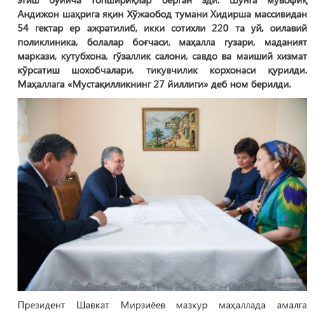
Андижон шаҳрига яқин Хўжаобод тумани Хидирша массивидан
54 гектар ер ажратилиб, икки сотихли 220 та уй, оилавий
поликлиника, болалар боғчаси, маҳалла гузари, маданият
маркази, кутубхона, гўзаллик салони, савдо ва маиший хизмат
кўрсатиш шохобчалари, тикувчилик корхонаси қурилди.
Маҳаллага «Мустақилликнинг 27 йиллиги» деб ном берилди.
Президент Шавкат Мирзиёев мазкур маҳаллада амалга