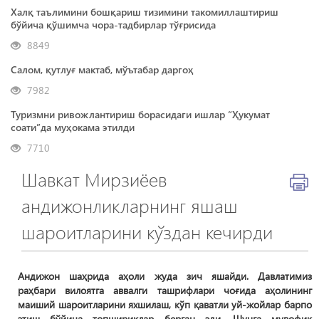
Халқ таълимини бошқариш тизимини такомиллаштириш
бўйича қўшимча чора-тадбирлар тўғрисида
8849
Салом, қутлуғ мактаб, мўътабар даргоҳ
7982
Туризмни ривожлантириш борасидаги ишлар “Ҳукумат
соати”да муҳокама этилди
7710
Шавкат Мирзиёев
андижонликларнинг яшаш
шароитларини кўздан кечирди
Андижон шаҳрида аҳоли жуда зич яшайди. Давлатимиз
раҳбари вилоятга аввалги ташрифлари чоғида аҳолининг
маиший шароитларини яхшилаш, кўп қаватли уй-жойлар барпо
этиш бўйича топшириқлар берган эди. Шунга мувофиқ