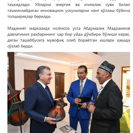
таъкидлади. Уйларни энергия ва ичимлик суви билан
таъминлайдиган инновацион ускуналарни кенг қўллаш бўйича
топшириқлар берилди.
Маданият марказида чолғисоз уста Абдумалик Мадраимов
давлатимиз раҳбарининг ҳар бир уйда дўмбира бўлиши керак,
деган ташаббусига мувофиқ олиб бораётган ишлари ҳақида
сўзлаб берди.