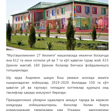
“Мустақилликнинг 27 йиллиги” маҳалласида иккинчи босқичда
яна 612 та икки сотихли уй ва 7 та кўп қаватли турар жой, 615
ўринли мактаб, 160 ўринли болалар боғчаси фойдаланишга
топширилади.
Шу ерда Андижон шаҳри Бош режаси асосида амалга
ошириладиган лойиҳалар, 2019-2020 йилларда 150 та кўп
қаватли уй ва таунхаус типидаги коттежлар қуришга оид
таклифлар ҳақида маълумот берилди.
Президентимиз уйларни одамларга маъқул тарзда ва керакли
миқдорда лойиҳалаштириш, бинолар билан бирга
коммуникация тармоқлари ҳам ўтказиш зарурлигини