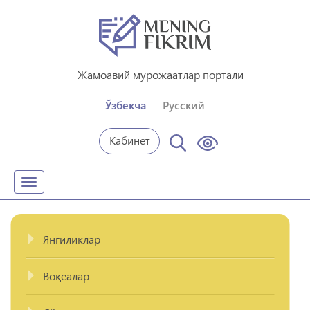
Жамоавий мурожаатлар портали
Ўзбекча
Русский
Кабинет
Toggle
navigation
Янгиликлар
Воқеалар