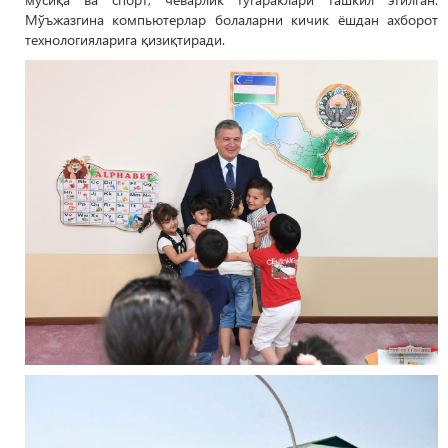
Мўъжазгина компьютерлар болаларни кичик ёшдан ахборот
технологияларига қизиқтиради.