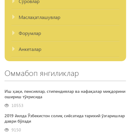
Сўровлар
Маслаҳатлашувлар
Форумлар
Анкеталар
Оммабоп янгиликлар
Иш ҳақи, пенсиялар, стипендиялар ва нафақалар миқдорини
ошириш тўғрисида
10553
2019 йилда Ўзбекистон солиқ сиёсатида тарихий ўзгаришлар
даври бўлади
9150