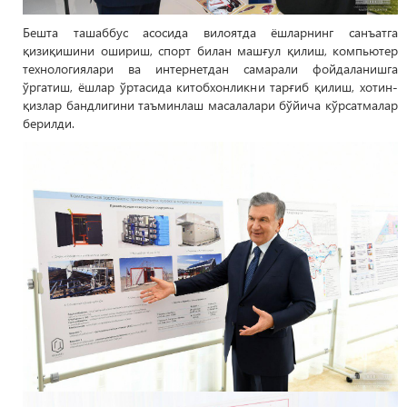
Бешта ташаббус асосида вилоятда ёшларнинг санъатга
қизиқишини ошириш, спорт билан машғул қилиш, компьютер
технологиялари ва интернетдан самарали фойдаланишга
ўргатиш, ёшлар ўртасида китобхонликни тарғиб қилиш, хотин-
қизлар бандлигини таъминлаш масалалари бўйича кўрсатмалар
берилди.