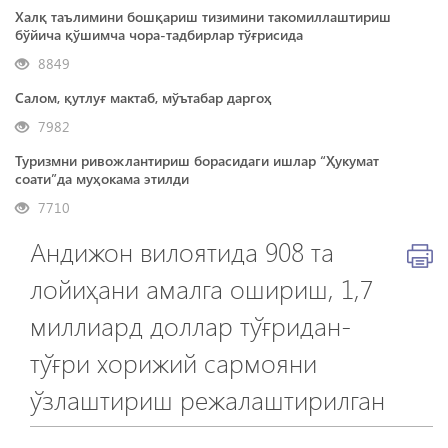
Халқ таълимини бошқариш тизимини такомиллаштириш
бўйича қўшимча чора-тадбирлар тўғрисида
8849
Салом, қутлуғ мактаб, мўътабар даргоҳ
7982
Туризмни ривожлантириш борасидаги ишлар “Ҳукумат
соати”да муҳокама этилди
7710
Андижон вилоятида 908 та
лойиҳани амалга ошириш, 1,7
миллиард доллар тўғридан-
тўғри хорижий сармояни
ўзлаштириш режалаштирилган