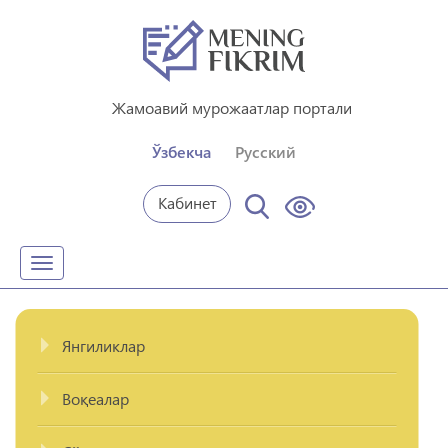
Жамоавий мурожаатлар портали
Ўзбекча
Русский
Кабинет
Toggle
navigation
Янгиликлар
Воқеалар