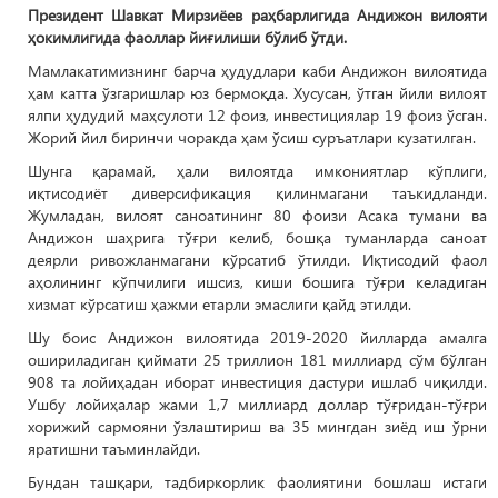
Президент Шавкат Мирзиёев раҳбарлигида Андижон вилояти
ҳокимлигида фаоллар йиғилиши бўлиб ўтди.
Мамлакатимизнинг барча ҳудудлари каби Андижон вилоятида
ҳам катта ўзгаришлар юз бермоқда. Хусусан, ўтган йили вилоят
ялпи ҳудудий маҳсулоти 12 фоиз, инвестициялар 19 фоиз ўсган.
Жорий йил биринчи чоракда ҳам ўсиш суръатлари кузатилган.
Шунга қарамай, ҳали вилоятда имкониятлар кўплиги,
иқтисодиёт диверсификация қилинмагани таъкидланди.
Жумладан, вилоят саноатининг 80 фоизи Асака тумани ва
Андижон шаҳрига тўғри келиб, бошқа туманларда саноат
деярли ривожланмагани кўрсатиб ўтилди. Иқтисодий фаол
аҳолининг кўпчилиги ишсиз, киши бошига тўғри келадиган
хизмат кўрсатиш ҳажми етарли эмаслиги қайд этилди.
Шу боис Андижон вилоятида 2019-2020 йилларда амалга
ошириладиган қиймати 25 триллион 181 миллиард сўм бўлган
908 та лойиҳадан иборат инвестиция дастури ишлаб чиқилди.
Ушбу лойиҳалар жами 1,7 миллиард доллар тўғридан-тўғри
хорижий сармояни ўзлаштириш ва 35 мингдан зиёд иш ўрни
яратишни таъминлайди.
Бундан ташқари, тадбиркорлик фаолиятини бошлаш истаги