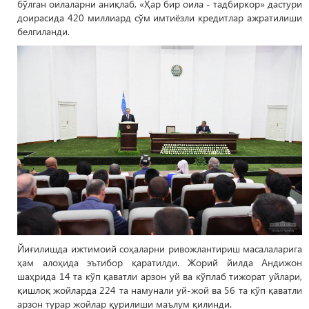
бўлган оилаларни аниқлаб, «Ҳар бир оила - тадбиркор» дастури
доирасида 420 миллиард сўм имтиёзли кредитлар ажратилиши
белгиланди.
Йиғилишда ижтимоий соҳаларни ривожлантириш масалаларига
ҳам алоҳида эътибор қаратилди. Жорий йилда Андижон
шаҳрида 14 та кўп қаватли арзон уй ва кўплаб тижорат уйлари,
қишлоқ жойларда 224 та намунали уй-жой ва 56 та кўп қаватли
арзон турар жойлар қурилиши маълум қилинди.