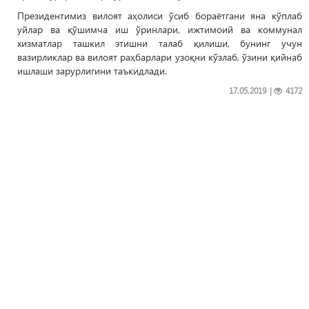
Президентимиз вилоят аҳолиси ўсиб бораётгани яна кўплаб
уйлар ва қўшимча иш ўринлари, ижтимоий ва коммунал
хизматлар ташкил этишни талаб қилиши, бунинг учун
вазирликлар ва вилоят раҳбарлари узоқни кўзлаб, ўзини қийнаб
ишлаши зарурлигини таъкидлади.
17.05.2019
|
4172