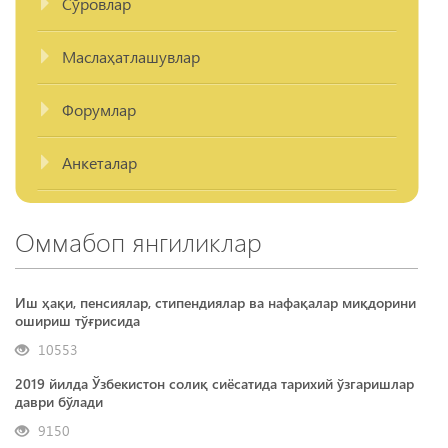
Сўровлар
Маслаҳатлашувлар
Форумлар
Анкеталар
Оммабоп янгиликлар
Иш ҳақи, пенсиялар, стипендиялар ва нафақалар миқдорини
ошириш тўғрисида
10553
2019 йилда Ўзбекистон солиқ сиёсатида тарихий ўзгаришлар
даври бўлади
9150