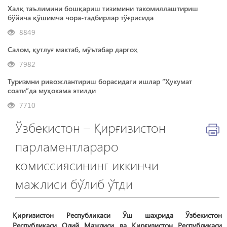
Халқ таълимини бошқариш тизимини такомиллаштириш
бўйича қўшимча чора-тадбирлар тўғрисида
8849
Салом, қутлуғ мактаб, мўътабар даргоҳ
7982
Туризмни ривожлантириш борасидаги ишлар “Ҳукумат
соати”да муҳокама этилди
7710
Ўзбекистон – Қирғизистон
парламентлараро
комиссиясининг иккинчи
мажлиси бўлиб ўтди
Қирғизистон Республикаси Ўш шаҳрида Ўзбекистон
Республикаси Олий Мажлиси ва Қирғизистон Республикаси