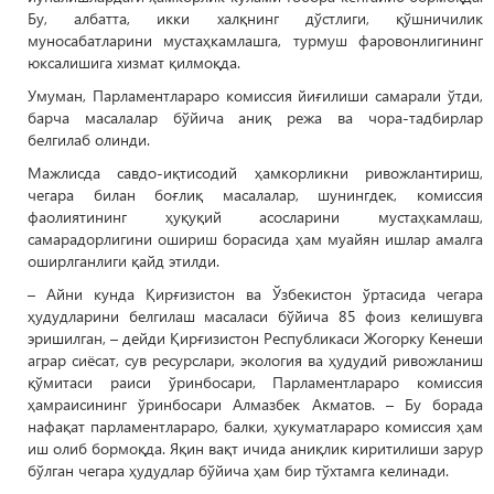
Бу, албатта, икки халқнинг дўстлиги, қўшничилик
муносабатларини мустаҳкамлашга, турмуш фаровонлигининг
юксалишига хизмат қилмоқда.
Умуман, Парламентлараро комиссия йиғилиши самарали ўтди,
барча масалалар бўйича аниқ режа ва чора-тадбирлар
белгилаб олинди.
Мажлисда савдо-иқтисодий ҳамкорликни ривожлантириш,
чегара билан боғлиқ масалалар, шунингдек, комиссия
фаолиятининг ҳуқуқий асосларини мустаҳкамлаш,
самарадорлигини ошириш борасида ҳам муайян ишлар амалга
оширлганлиги қайд этилди.
– Айни кунда Қирғизистон ва Ўзбекистон ўртасида чегара
ҳудудларини белгилаш масаласи бўйича 85 фоиз келишувга
эришилган, – дейди Қирғизистон Республикаси Жогорку Кенеши
аграр сиёсат, сув ресурслари, экология ва ҳудудий ривожланиш
қўмитаси раиси ўринбосари, Парламентлараро комиссия
ҳамраисининг ўринбосари Алмазбек Акматов. – Бу борада
нафақат парламентлараро, балки, ҳукуматлараро комиссия ҳам
иш олиб бормоқда. Яқин вақт ичида аниқлик киритилиши зарур
бўлган чегара ҳудудлар бўйича ҳам бир тўхтамга келинади.