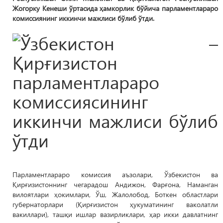
Жогорку Кенеши ўртасида ҳамкорлик бўйича парламентлараро
комиссиянинг иккинчи мажлиси бўлиб ўтди.
Парламентлараро комиссия аъзолари, Ўзбекистон ва
Қирғизистоннинг чегарадош Андижон, Фарғона, Наманган
вилоятлари ҳокимлари, Ўш, Жалолобод, Боткен областлари
губернаторлари (Қирғизистон ҳукуматининг ваколатли
вакиллари), ташқи ишлар вазирликлари, ҳар икки давлатнинг