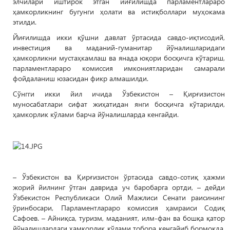
элчилари иштирок этган йиғилишда парламентлараро
ҳамкорликнинг бугунги ҳолати ва истиқболлари муҳокама
этилди.
Йиғилишда икки қўшни давлат ўртасида савдо-иқтисодий,
инвестиция ва маданий-гуманитар йўналишларидаги
ҳамкорликни мустаҳкамлаш ва янада юқори босқичга кўтариш,
парламентлараро комиссия имкониятларидан самарали
фойдаланиш юзасидан фикр алмашилди.
Сўнгги икки йил ичида Ўзбекистон – Қирғизистон
муносабатлари сифат жиҳатидан янги босқичга кўтарилди,
ҳамкорлик кўлами барча йўналишларда кенгайди.
– Ўзбекистон ва Қирғизистон ўртасида савдо-сотиқ ҳажми
жорий йилнинг ўтган даврида уч баробарга ортди, – дейди
Ўзбекистон Республикаси Олий Мажлиси Сенати раисининг
ўринбосари, Парламентлараро комиссия ҳамраиси Содиқ
Сафоев. – Айниқса, туризм, маданият, илм-фан ва бошқа қатор
йўналишлардаги ҳамкорлик кўлами тобора кенгайиб бормоқда.