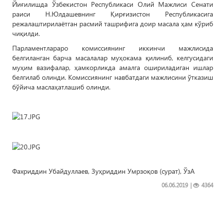
Йиғилишда Ўзбекистон Республикаси Олий Мажлиси Сенати
раиси Н.Юлдашевнинг Қирғизистон Республикасига
режалаштирилаётган расмий ташрифига доир масала ҳам кўриб
чиқилди.
Парламентлараро комиссиянинг иккинчи мажлисида
белгиланган барча масалалар муҳокама қилиниб, келгусидаги
муҳим вазифалар, ҳамкорликда амалга ошириладиган ишлар
белгилаб олинди. Комиссиянинг навбатдаги мажлисини ўтказиш
бўйича маслаҳатлашиб олинди.
Фахриддин Убайдуллаев, Зуҳриддин Умрзоқов (сурат), ЎзА
06.06.2019
|
4364