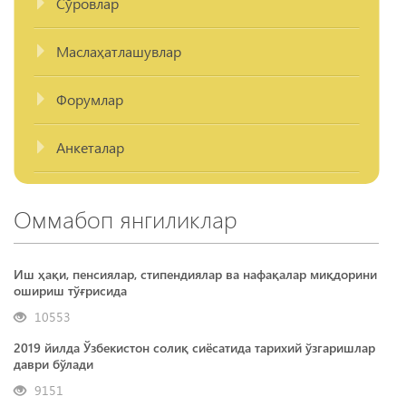
Сўровлар
Маслаҳатлашувлар
Форумлар
Анкеталар
Оммабоп янгиликлар
Иш ҳақи, пенсиялар, стипендиялар ва нафақалар миқдорини
ошириш тўғрисида
10553
2019 йилда Ўзбекистон солиқ сиёсатида тарихий ўзгаришлар
даври бўлади
9151