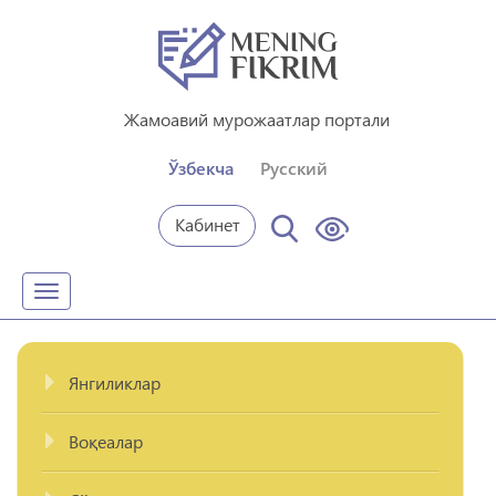
Жамоавий мурожаатлар портали
Ўзбекча
Русский
Кабинет
Toggle
navigation
Янгиликлар
Воқеалар