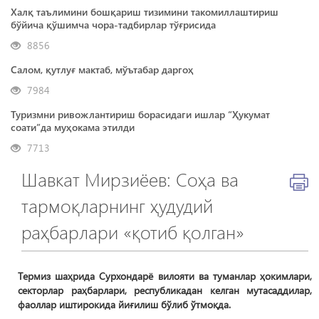
Халқ таълимини бошқариш тизимини такомиллаштириш
бўйича қўшимча чора-тадбирлар тўғрисида
8856
Салом, қутлуғ мактаб, мўътабар даргоҳ
7984
Туризмни ривожлантириш борасидаги ишлар “Ҳукумат
соати”да муҳокама этилди
7713
Шавкат Мирзиёев: Соҳа ва
тармоқларнинг ҳудудий
раҳбарлари «қотиб қолган»
Термиз шаҳрида Сурхондарё вилояти ва туманлар ҳокимлари,
секторлар раҳбарлари, республикадан келган мутасаддилар,
фаоллар иштирокида йиғилиш бўлиб ўтмоқда.