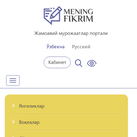
Жамоавий мурожаатлар портали
Ўзбекча
Русский
Кабинет
Toggle
navigation
Янгиликлар
Воқеалар