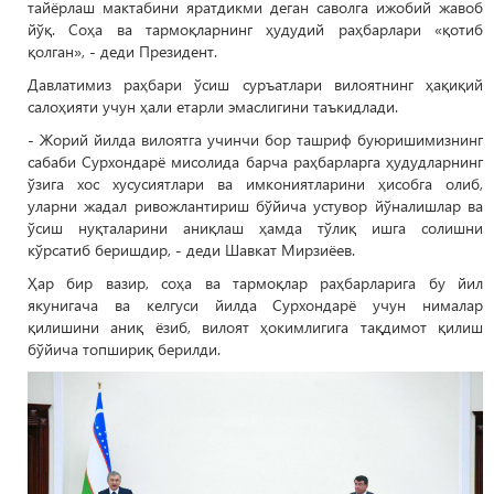
тайёрлаш мактабини яратдикми деган саволга ижобий жавоб
йўқ. Соҳа ва тармоқларнинг ҳудудий раҳбарлари «қотиб
қолган», - деди Президент.
Давлатимиз раҳбари ўсиш суръатлари вилоятнинг ҳақиқий
салоҳияти учун ҳали етарли эмаслигини таъкидлади.
- Жорий йилда вилоятга учинчи бор ташриф буюришимизнинг
сабаби Сурхондарё мисолида барча раҳбарларга ҳудудларнинг
ўзига хос хусусиятлари ва имкониятларини ҳисобга олиб,
уларни жадал ривожлантириш бўйича устувор йўналишлар ва
ўсиш нуқталарини аниқлаш ҳамда тўлиқ ишга солишни
кўрсатиб беришдир, - деди Шавкат Мирзиёев.
Ҳар бир вазир, соҳа ва тармоқлар раҳбарларига бу йил
якунигача ва келгуси йилда Сурхондарё учун нималар
қилишини аниқ ёзиб, вилоят ҳокимлигига тақдимот қилиш
бўйича топшириқ берилди.