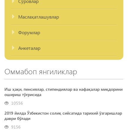
Сўровлар
Маслаҳатлашувлар
Форумлар
Анкеталар
Оммабоп янгиликлар
Иш ҳақи, пенсиялар, стипендиялар ва нафақалар миқдорини
ошириш тўғрисида
10556
2019 йилда Ўзбекистон солиқ сиёсатида тарихий ўзгаришлар
даври бўлади
9156