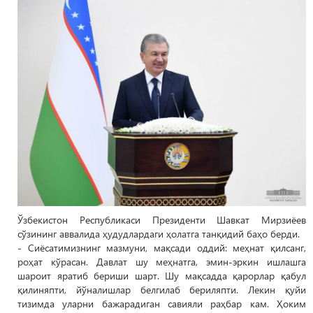
Ўзбекистон Республикаси Президенти Шавкат Мирзиёев
сўзининг аввалида ҳудудлардаги ҳолатга танқидий баҳо берди.
- Сиёсатимизнинг мазмуни, мақсади оддий: меҳнат қилсанг,
роҳат кўрасан. Давлат шу меҳнатга, эмин-эркин ишлашга
шароит яратиб бериши шарт. Шу мақсадда қарорлар қабул
қилиняпти, йўналишлар белгилаб бериляпти. Лекин қуйи
тизимда уларни бажарадиган савияли раҳбар кам. Ҳоким