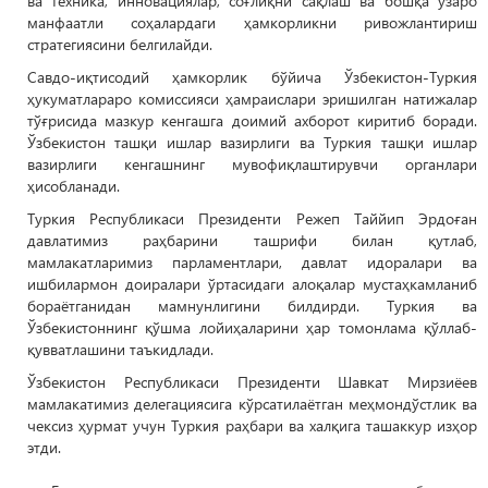
ва техника, инновациялар, соғлиқни сақлаш ва бошқа ўзаро
манфаатли соҳалардаги ҳамкорликни ривожлантириш
стратегиясини белгилайди.
Савдо-иқтисодий ҳамкорлик бўйича Ўзбекистон-Туркия
ҳукуматлараро комиссияси ҳамраислари эришилган натижалар
тўғрисида мазкур кенгашга доимий ахборот киритиб боради.
Ўзбекистон ташқи ишлар вазирлиги ва Туркия ташқи ишлар
вазирлиги кенгашнинг мувофиқлаштирувчи органлари
ҳисобланади.
Туркия Республикаси Президенти Режеп Таййип Эрдоған
давлатимиз раҳбарини ташрифи билан қутлаб,
мамлакатларимиз парламентлари, давлат идоралари ва
ишбилармон доиралари ўртасидаги алоқалар мустаҳкамланиб
бораётганидан мамнунлигини билдирди. Туркия ва
Ўзбекистоннинг қўшма лойиҳаларини ҳар томонлама қўллаб-
қувватлашини таъкидлади.
Ўзбекистон Республикаси Президенти Шавкат Мирзиёев
мамлакатимиз делегациясига кўрсатилаётган меҳмондўстлик ва
чексиз ҳурмат учун Туркия раҳбари ва халқига ташаккур изҳор
этди.