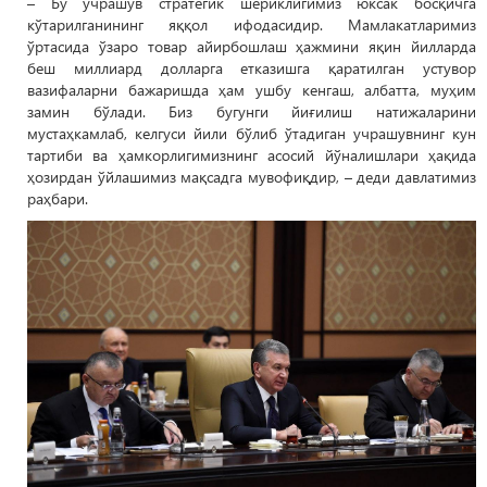
– Бу учрашув стратегик шериклигимиз юксак босқичга
кўтарилганининг яққол ифодасидир. Мамлакатларимиз
ўртасида ўзаро товар айирбошлаш ҳажмини яқин йилларда
беш миллиард долларга етказишга қаратилган устувор
вазифаларни бажаришда ҳам ушбу кенгаш, албатта, муҳим
замин бўлади. Биз бугунги йиғилиш натижаларини
мустаҳкамлаб, келгуси йили бўлиб ўтадиган учрашувнинг кун
тартиби ва ҳамкорлигимизнинг асосий йўналишлари ҳақида
ҳозирдан ўйлашимиз мақсадга мувофиқдир, – деди давлатимиз
раҳбари.