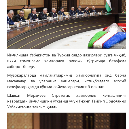
Йиғилишда Ўзбекистон ва Туркия савдо вазирлари сўзга чиқиб,
икки томонлама ҳамкорлик ривожи тўғрисида батафсил
ахборот берди.
Музокараларда мамлакатларимиз ҳамкорлигига оид барча
масалалар ва уларнинг ечимлари, истиқболдаги асосий
вазифалар ҳамда қўшма лойиҳалар келишиб олинди.
Шавкат Мирзиёев Стратегик ҳамкорлик кенгашининг
навбатдаги йиғилишини ўтказиш учун Режеп Таййип Эрдоғанни
Ўзбекистонга таклиф қилди.