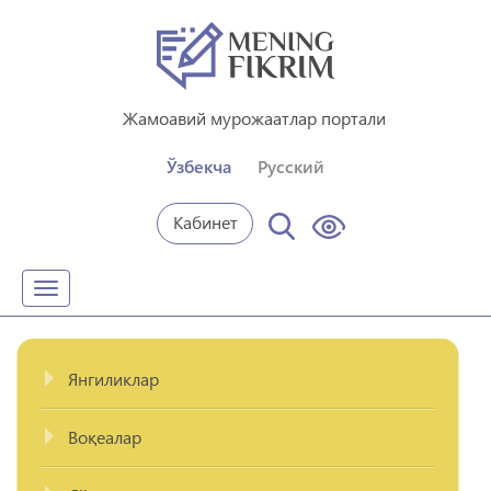
Жамоавий мурожаатлар портали
Ўзбекча
Русский
Кабинет
Toggle
navigation
Янгиликлар
Воқеалар