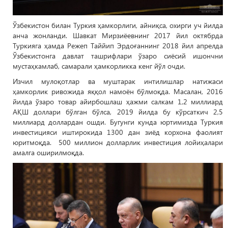
Ўзбекистон билан Туркия ҳамкорлиги, айниқса, охирги уч йилда
анча жонланди. Шавкат Мирзиёевнинг 2017 йил октябрда
Туркияга ҳамда Режеп Таййип Эрдоғаннинг 2018 йил апрелда
Ўзбекистонга давлат ташрифлари ўзаро сиёсий ишончни
мустаҳкамлаб, самарали ҳамкорликка кенг йўл очди.
Изчил мулоқотлар ва муштарак интилишлар натижаси
ҳамкорлик ривожида яққол намоён бўлмоқда. Масалан, 2016
йилда ўзаро товар айирбошлаш ҳажми салкам 1,2 миллиард
АҚШ доллари бўлган бўлса, 2019 йилда бу кўрсаткич 2,5
миллиард доллардан ошди. Бугунги кунда юртимизда Туркия
инвестицияси иштирокида 1300 дан зиёд корхона фаолият
юритмоқда. 500 миллион долларлик инвестиция лойиҳалари
амалга оширилмоқда.