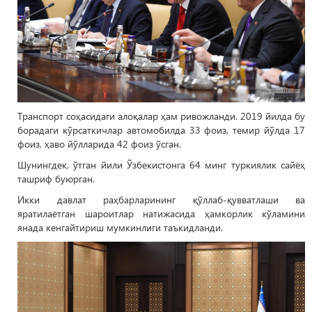
Транспорт соҳасидаги алоқалар ҳам ривожланди. 2019 йилда бу
борадаги кўрсаткичлар автомобилда 33 фоиз, темир йўлда 17
фоиз, ҳаво йўлларида 42 фоиз ўсган.
Шунингдек, ўтган йили Ўзбекистонга 64 минг туркиялик сайёҳ
ташриф буюрган.
Икки давлат раҳбарларининг қўллаб-қувватлаши ва
яратилаётган шароитлар натижасида ҳамкорлик кўламини
янада кенгайтириш мумкинлиги таъкидланди.