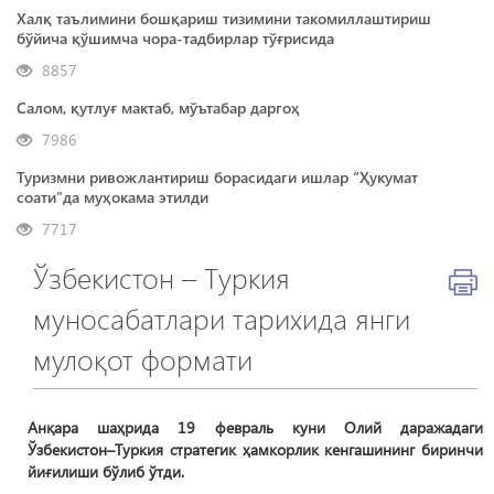
Халқ таълимини бошқариш тизимини такомиллаштириш
бўйича қўшимча чора-тадбирлар тўғрисида
8857
Салом, қутлуғ мактаб, мўътабар даргоҳ
7986
Туризмни ривожлантириш борасидаги ишлар “Ҳукумат
соати”да муҳокама этилди
7717
Ўзбекистон – Туркия
муносабатлари тарихида янги
мулоқот формати
Анқара шаҳрида 19 февраль куни Олий даражадаги
Ўзбекистон–Туркия стратегик ҳамкорлик кенгашининг биринчи
йиғилиши бўлиб ўтди.