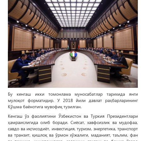
Бу кенгаш икки томонлама муносабатлар тарихида янги
мулоқот форматидир. У 2018 йили давлат раҳбарларининг
Қўшма баёнотига мувофиқ тузилган.
Кенгаш ўз фаолиятини Ўзбекистон ва Туркия Президентлари
ҳамраислигида олиб боради. Сиёсат, хавфсизлик ва мудофаа,
савдо ва иқтисодиёт, инвестиция, туризм, энергетика, транспорт
ва транзит, қишлоқ ва ўрмон хўжалиги, маданият, таълим, фан