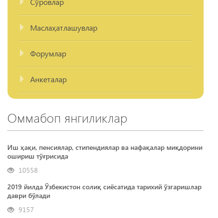
Сўровлар
Маслаҳатлашувлар
Форумлар
Анкеталар
Оммабоп янгиликлар
Иш ҳақи, пенсиялар, стипендиялар ва нафақалар миқдорини
ошириш тўғрисида
10558
2019 йилда Ўзбекистон солиқ сиёсатида тарихий ўзгаришлар
даври бўлади
9157