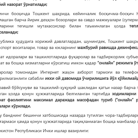
ий назорат ўрнатилади;
инчи босқичда Тошкент шаҳрида, кейинчалик босқичма-босқич Н
лашган барча йирик деҳқон бозорлари ва савдо мажмуалари (суперм
ларини тегишли мутахассислар билан таъминлаган ҳолда
теп
озланади;
публика ҳудудига хорижий давлатлардан, шунингдек, Тошкент шаҳр
спорт воситалари, товар ва юкларнинг
мажбурий равишда дезинфекц
лат идоралари ва ташкилотларида фуқаролар ва тадбиркорлик субъе
лат ва бошқа хизматларни кўрсатиш имкон қадар
“онлайн” режимга ўт
аролар томонидан Интернет жаҳон ахборот тармоғи ва телефон
рилмаганлиги сабабли
икки
ой давомида ўчирилишига йўл қўйилмайд
равий бўйсунуви ва ташкилий-ҳуқуқий шаклидан қатъи назар барча 
аган ҳолда қонун ҳужжатларида белгиланган тартибда
ходимларни 
нат фаолиятини максимал даражада масофадан туриб (“онлайн” 
лари кўрилади.
у банднинг бешинчи хатбошисида назарда тутилган чора-тадбирл
ғармаси ҳамда қонун ҳужжатларида тақиқланмаган бошқа манбалар 
кистон Республикаси Ички ишлар вазирлиги: