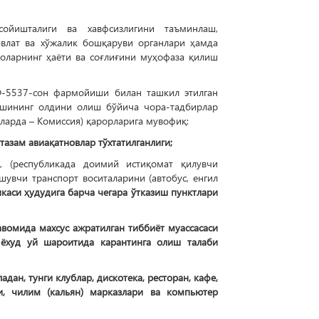
осойишталиги ва хавфсизлигини таъминлаш,
влат ва хўжалик бошқаруви органлари ҳамда
оларнинг ҳаёти ва соғлиғини муҳофаза қилиш
 Ф-5537-сон фармойиши билан ташкил этилган
лишининг олдини олиш бўйича чора-тадбирлар
ларда – Комиссия) қарорларига мувофиқ:
тазам авиақатновлар тўхтатилганлиги;
, (республикада доимий истиқомат қилувчи
шувчи транспорт воситаларини (автобус, енгил
каси ҳудудига барча чегара ўтказиш пунктлари
авомида махсус ажратилган тиббиёт муассасаси
ёхуд уй шароитида карантинга олиш талаби
дан, тунги клублар, дискотека, ресторан, кафе,
ри, чилим (кальян) марказлари ва компьютер