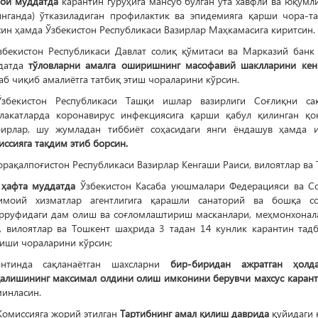
 ой муддатда
карантин гуруҳига мансуб бўлган ўта хавфли ва юқумл
инганда) ўтказиладиган профилактик ва эпидемияга қарши чора-
ин ҳамда Ўзбекистон Республикаси Вазирлар Маҳкамасига киритсин.
Ўзбекистон Республикаси Давлат солиқ қўмитаси ва Марказий банк
датда
тўловларни амалга оширишнинг масофавий шаклларини кен
б чиқиб амалиётга татбиқ этиш чораларини кўрсин.
Ўзбекистон Республикаси Ташқи ишлар вазирлиги Соғлиқни са
лакатларда коронавирус инфекциясига қарши қабул қилинган қо
бирлар, шу жумладан тиббиёт соҳасидаги янги ёндашув ҳамда 
ссияга тақдим этиб борсин.
орақалпоғистон Республикаси Вазирлар Кенгаши Раиси, вилоятлар ва
 ҳафта муддатда
Ўзбекистон Касаба уюшмалари Федерацияси ва Со
имоий хизматлар агентлигига қарашли санаторий ва бошқа с
арруфидаги дам олиш ва соғломлаштириш масканлари, меҳмонхонала
а, вилоятлар ва Тошкент шаҳрида 3 тадан 14 кунлик карантин тад
лиши чораларини кўрсин;
антинда сақланаётган шахсларни
бир-биридан ажратган ҳолд
қалишининг максимал олдини олиш имконини берувчи махсус каран
минласин.
Комиссияга жорий этилган
Тартибнинг амал қилиш даврида
қуйидаги 