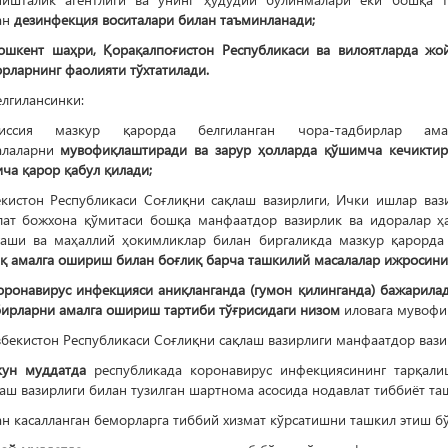
ан
дезинфекция воситалари билан таъминланади;
ошкент шаҳри, Қорақалпоғистон Республикаси ва вилоятларда жо
рларнинг фаолияти тўхтатилади.
елгилансинки:
иссия мазкур қарорда белгиланган чора-тадбирлар а
алаларни
мувофиқлаштиради ва зарур ҳолларда қўшимча кечикти
ча қарор қабул қилади;
екистон Республикаси Соғлиқни сақлаш вазирлиги, Ички ишлар вази
лат божхона қўмитаси бошқа манфаатдор вазирлик ва идоралар ҳ
гаши ва маҳаллий ҳокимликлар билан биргаликда мазкур қарорда
иқ амалга ошириш билан боғлиқ барча ташкилий масалалар ижросини
оронавирус инфекцияси аниқланганда (гумон қилинганда) бажарила
бирларни амалга ошириш тартиби тўғрисидаги низом
иловага мувофиқ
збекистон Республикаси Соғлиқни сақлаш вазирлиги манфаатдор вази
кун муддатда
республикада коронавирус инфекциясининг тарқали
лаш вазирлиги билан тузилган шартнома асосида нодавлат тиббиёт 
н касалланган беморларга тиббий хизмат кўрсатишни ташкил этиш б