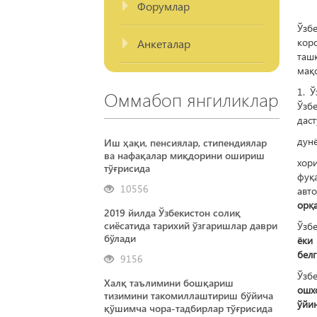
Форумлар
Ўзб
кор
Анкеталар
таш
мақ
1. 
Оммабоп янгиликлар
Ўзб
даст
дунё
Иш ҳақи, пенсиялар, стипендиялар
ва нафақалар миқдорини ошириш
хор
тўғрисида
фуқа
10556
авто
орқа
2019 йилда Ўзбекистон солиқ
сиёсатида тарихий ўзгаришлар даври
Ўзб
бўлади
ёки
белг
9156
Ўзб
Халқ таълимини бошқариш
ошх
тизимини такомиллаштириш бўйича
ўйи
қўшимча чора-тадбирлар тўғрисида