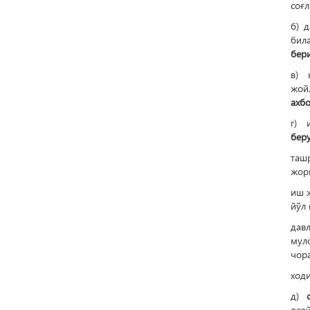
соғ
б) 
бил
бер
в) 
жой
ахб
г) 
бер
таш
жор
иш 
йўл 
дав
мул
чор
ход
д)
осо