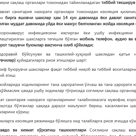
лиқни сақлаш органлари томонидан тайинланадиган
тиббий текширув
давлат санитария назорати органлари томонидан изоляция қилини
ан
бирга яшовчи шахслар
ҳам 14 кун давомида
ёки давлат санит
илган муддат давомида
уйда ёки махсус белгиланган жойда изоляци
коронавирус инфекциясини юқтирган ёки ушбу инфекцияни 
лаштирилган шахсларга тегишли бўлган
мобиль телефон, аудио ва 
орот ташувчи буюмлар вақтинча олиб қўйилади;
идоравий бўйсунуви ва ташкилий-ҳуқуқий шаклидан қатъи
увчилар)
қуйидагиларга риоя этишлари шарт:
риф буюрувчи шахсларни фақат тиббий ниқоб ва тиббий воситаларн
ий этиш;
жойларида ходимларнинг тана ҳароратини ўлчаш ва тана ҳарорати 
қўймаслик ҳамда ушбу ходимлар тўғрисида соғлиқни сақлаш органлар
лат санитария назорати органларининг талабномасига мувофиқ кор
оқотда бўлганлар ҳақида дарҳол маълумот бериш, касалланган ш
аларини кўриш;
имларга изоляция режимида бўлишга оид талабларга риоя этишда кў
савдо ва хизмат кўрсатиш ташкилотлари
Соғлиқни сақлаш вази
йишталик агентлиги ва унинг ҳудудий бўлинмалари ёки бошқа 