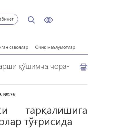
абинет
иган саволлар
Очиқ маълумотлар
қарши қўшимча чора-
й. №176