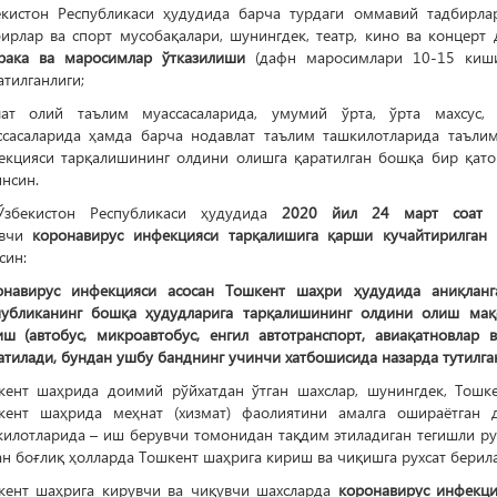
екистон Республикаси ҳудудида барча турдаги оммавий тадбирла
бирлар ва спорт мусобақалари, шунингдек, театр, кино ва концерт
рака ва маросимлар ўтказилиши
(дафн маросимлари 10-15 киши
атилганлиги;
лат олий таълим муассасаларида, умумий ўрта, ўрта махсус,
ссасаларида ҳамда барча нодавлат таълим ташкилотларида таълим
екцияси тарқалишининг олдини олишга қаратилган бошқа бир қато
нсин.
Ўзбекистон Республикаси ҳудудида
2020 йил 24 март соат 
увчи
коронавирус инфекцияси тарқалишига қарши кучайтирилган
син:
онавирус инфекцияси асосан Тошкент шаҳри ҳудудида аниқлан
публиканинг бошқа ҳудудларига тарқалишининг олдини олиш мақ
иш (автобус, микроавтобус, енгил автотранспорт, авиақатновлар 
атилади, бундан ушбу банднинг учинчи хатбошисида назарда тутилга
кент шаҳрида доимий рўйхатдан ўтган шахслар, шунингдек, Тошк
кент шаҳрида меҳнат (хизмат) фаолиятини амалга ошираётган д
килотларида – иш берувчи томонидан тақдим этиладиган тегишли р
н боғлиқ ҳолларда Тошкент шаҳрига кириш ва чиқишга рухсат берил
кент шаҳрига кирувчи ва чиқувчи шахсларда
коронавирус инфекц