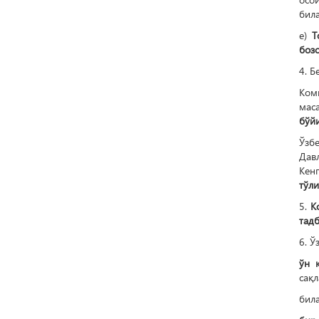
бил
е)
Т
бозо
4. Б
Ком
мас
бўйи
Ўзб
Дав
Кен
тўл
5.
К
тад
6. Ў
ўн 
сақ
била