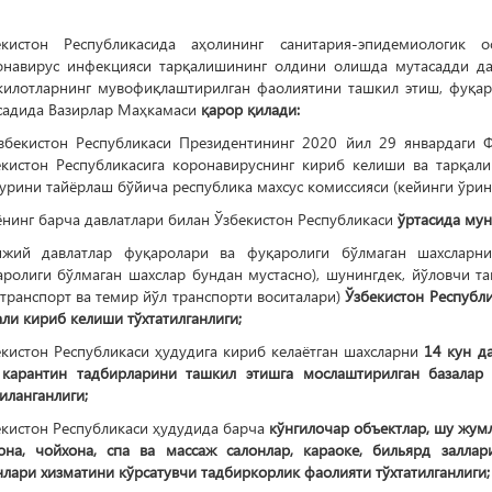
екистон Республикасида аҳолининг санитария-эпидемиологик 
онавирус инфекцияси тарқалишининг олдини олишда мутасадди да
килотларнинг мувофиқлаштирилган фаолиятини ташкил этиш, фуқар
садида Вазирлар Маҳкамаси
қарор қилади:
Ўзбекистон Республикаси Президентининг 2020 йил 29 январдаги
екистон Республикасига коронавируснинг кириб келиши ва тарқа
урини тайёрлаш бўйича республика махсус комиссияси (кейинги ўрин
нинг барча давлатлари билан Ўзбекистон Республикаси
ўртасида мун
ижий давлатлар фуқаролари ва фуқаролиги бўлмаган шахсларни
ролиги бўлмаган шахслар бундан мустасно), шунингдек, йўловчи та
транспорт ва темир йўл транспорти воситалари)
Ўзбекистон Республи
ли кириб келиши тўхтатилганлиги;
екистон Республикаси ҳудудига кириб келаётган шахсларни
14 кун д
 карантин тадбирларини ташкил этишга
мослаштирилган базалар 
иланганлиги;
екистон Республикаси ҳудудида барча
кўнгилочар объектлар,
шу жумла
она, чойхона, спа ва массаж салонлар, караоке, бильярд залла
нлари
хизматини кўрсатувчи тадбиркорлик фаолияти тўхтатилганлиги;