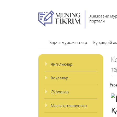
Жамоавий му
портали
Барча мурожаатлар
Бу қандай а
К
Янгиликлар
т
Воқеалар
Ўзб
Сўровлар
Маслаҳатлашувлар