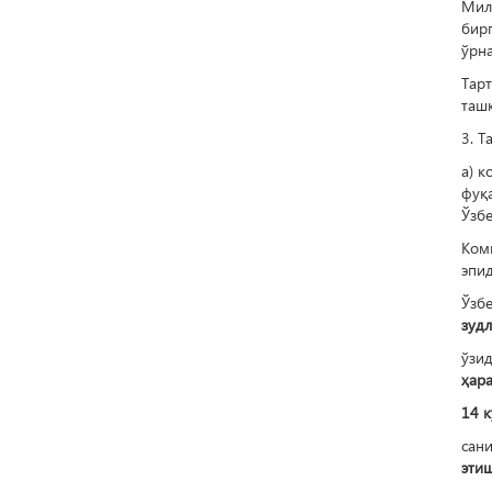
Мил
бир
ўрна
Тар
ташк
3. Т
а) к
фуқ
Ўзбе
Ком
эпи
Ўзб
зудл
ўзи
ҳара
14 к
сан
этиш