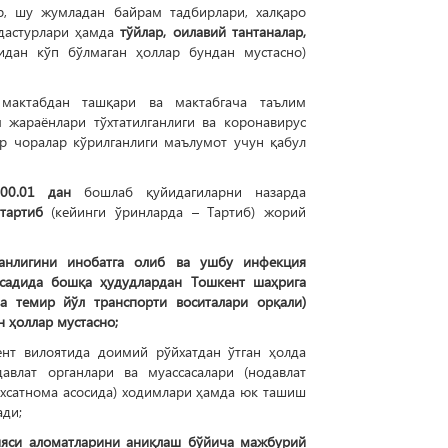
р, шу жумладан байрам тадбирлари, халқаро
 дастурлари ҳамда
тўйлар, оилавий тантаналар,
дан кўп бўлмаган ҳоллар бундан мустасно)
 мактабдан ташқари ва мактабгача таълим
 жараёнлари тўхтатилганлиги ва коронавирус
р чоралар кўрилганлиги маълумот учун қабул
00.01 дан
бошлаб қуйидагиларни назарда
 тартиб
(кейинги ўринларда – Тартиб) жорий
ганлигини инобатга олиб ва ушбу инфекция
садида бошқа ҳудудлардан Тошкент шаҳрига
ва темир йўл транспорти воситалари орқали)
н ҳоллар мустасно;
ент вилоятида доимий рўйхатдан ўтган ҳолда
авлат органлари ва муассасалари (нодавлат
ухсатнома асосида) ходимлари ҳамда юк ташиш
ади;
ияси аломатларини аниқлаш бўйича мажбурий