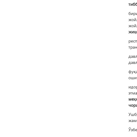
тибб
бир
жой
жой
жиҳ
рес
тран
дав
дав
фуқ
оши
идо
этм
меҳ
чора
Ушб
жам
Ўзбе