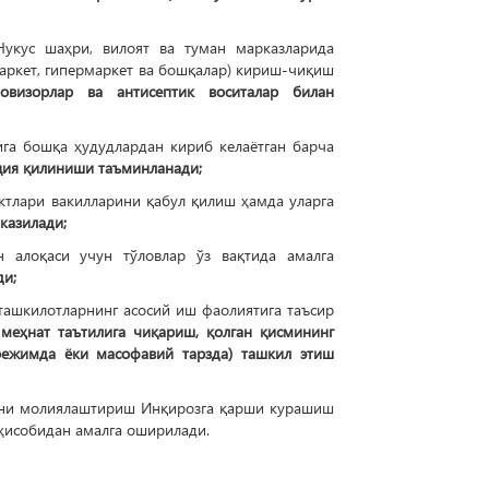
укус шаҳри, вилоят ва туман марказларида
аркет, гипермаркет ва бошқалар) кириш-чиқиш
ловизорлар ва антисептик воситалар билан
ига бошқа ҳудудлардан кириб келаётган барча
ия қилиниши таъминланади;
ктлари вакилларини қабул қилиш ҳамда уларга
казилади;
 алоқаси учун тўловлар ўз вақтида амалга
и;
ташкилотларнинг асосий иш фаолиятига таъсир
меҳнат таътилига чиқариш, қолган қисмининг
режимда ёки масофавий тарзда) ташкил этиш
арни молиялаштириш Инқирозга қарши курашиш
ҳисобидан амалга оширилади.