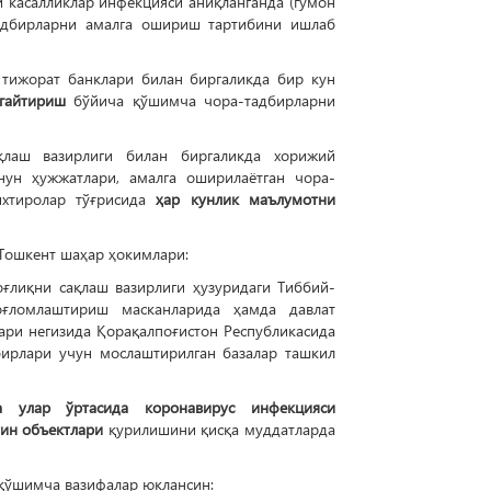
и касалликлар инфекцияси аниқланганда (гумон
тадбирларни амалга ошириш тартибини ишлаб
 тижорат банклари билан биргаликда бир кун
гайтириш
бўйича қўшимча чора-тадбирларни
қлаш вазирлиги билан биргаликда хорижий
нун ҳужжатлари, амалга оширилаётган чора-
ихтиролар тўғрисида
ҳар кунлик маълумотни
 Тошкент шаҳар ҳокимлари:
ғлиқни сақлаш вазирлиги ҳузуридаги Тиббий-
оғломлаштириш масканларида ҳамда давлат
ри негизида Қорақалпоғистон Республикасида
бирлари учун мослаштирилган базалар ташкил
а улар ўртасида коронавирус инфекцияси
тин объектлари
қурилишини қисқа муддатларда
қўшимча вазифалар юклансин: