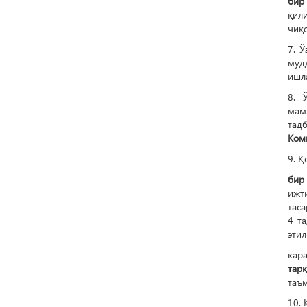
бир
қил
чиқс
7. 
муд
ишла
8. 
мам
тад
Коми
9. Қ
бир
ижт
тас
4 т
эти
кар
тар
таъ
10. 