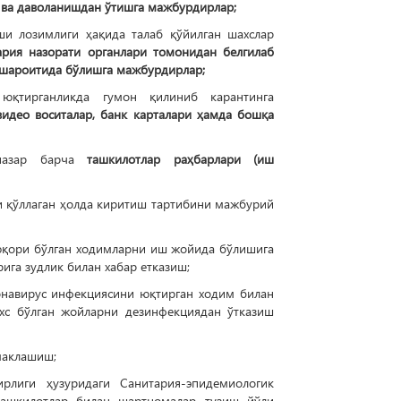
 ва даволанишдан ўтишга мажбурдирлар;
ши лозимлиги ҳақида талаб қўйилган шахслар
ария назорати органлари томонидан белгилаб
я шароитида бўлишга мажбурдирлар;
юқтирганликда гумон қилиниб карантинга
видео воситалар, банк карталари ҳамда бошқа
 назар барча
ташкилотлар раҳбарлари (иш
и қўллаган ҳолда киритиш тартибини мажбурий
юқори бўлган ходимларни иш жойида бўлишига
ига зудлик билан хабар етказиш;
онавирус инфекциясини юқтирган ходим билан
ахс бўлган жойларни дезинфекциядан ўтказиш
маклашиш;
рлиги ҳузуридаги Санитария-эпидемиологик
ташкилотлар билан шартномалар тузиш йўли