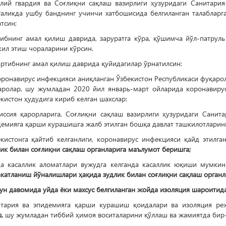
лий гвардия ва Соғлиқни сақлаш вазирлиги ҳузуридаги Санитария
галикда ушбу банднинг учинчи хатбошисида белгиланган талабларга
тсин;
тибнинг амал қилиш даврида, заруратга кўра, қўшимча йўл-патруль
ил этиш чораларини кўрсин.
артибнинг амал қилиш даврида қуйидагилар ўрнатилсин:
оронавирус инфекцияси аниқланган Ўзбекистон Республикаси фуқаро
аролар, шу жумладан 2020 йил январь-март ойларида коронавирус
кистон ҳудудига кириб келган шахслар:
иссия қарорларига, Соғлиқни сақлаш вазирлиги ҳузуридаги Санита
демияга қарши курашишга жалб этилган бошқа давлат ташкилотлари
екистонга қайтиб келганлиги, коронавирус инфекцияси қайд этилг
ик билан соғлиқни сақлаш органларига маълумот беришга;
да касаллик аломатлари вужудга келганда касаллик юқиши мумки
катланиш йўналишлари ҳақида зудлик билан соғлиқни сақлаш органл
ун давомида уйда ёки махсус белгиланган жойда изоляция шароитид
итария ва эпидемияга қарши курашиш қоидалари ва изоляция р
,
шу жумладан тиббий ҳимоя воситаларини қўллаш ва жамиятда бир-