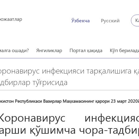
рожаатлар
К
Ўзбекча
Русский
малга ошади?
Янгиликлар
Портал ҳақида
Кўп берилад
оронавирус инфекцияси тарқалишига 
адбирлар тўғрисида
екистон Республикаси Вазирлар Маҳкамасининг қарори 23 март 2020