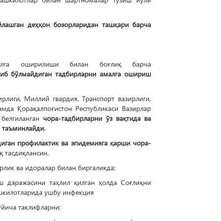
йлашган деҳқон бозорларидан ташқари барча
малга оширилиши билан боғлиқ барча
риб бўлмайдиган тадбирларни амалга ошириш
рлиги, Миллий гвардия, Транспорт вазирлиги,
амда Қорақалпоғистон Республикаси Вазирлар
 белгиланган
чора-тадбирларни ўз вақтида ва
 таъминлайди.
диган профилактик ва эпидемияга қарши чора-
 тасдиқлансин.
рлик ва идоралар билан биргаликда:
ш даражасини таҳлил қилган ҳолда Соғлиқни
ташкилотларида ушбу инфекция
ўйича таклифларни;