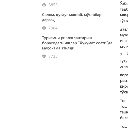
Ўзб
8856
тад
Салом, қутлуғ мактаб, мўътабар
маъ
даргоҳ
тўхт
7984
дав
муа
Туризмни ривожлантириш
инф
борасидаги ишлар “Ҳукумат соати”да
қили
муҳокама этилди
2. 
7713
тут
этил
кор
рес
кир
тўхт
Тош
Тош
таш
била
Тош