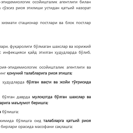
-эпидемиологик осойишталик агентлиги билан
 сўзсиз риоя этилиши устидан қатъий назорат
 хизмати стационар постлари ва блок постлар
лари, фуқаролиги бўлмаган шахслар ва хорижий
 инфекцияси қайд этилган ҳудудларда бўлиб,
рия-эпидемиологик осойишталик агентлиги ва
нинг
қонуний талабларига риоя этишга;
ан ҳудудларда
бўлган вақти ва жойи тўғрисида
н бўлган даврда
мулоқотда бўлган шахслар ва
арига маълумот беришга;
а
бўлишга;
ежимида бўлишга оид
талабларга қатъий риоя
бирлари орасида масофани сақлашга;