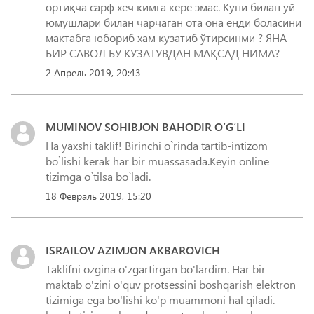
ортиқча сарф хеч кимга кере эмас. Куни билан уй
юмушлари билан чарчаган ота она енди боласини
мактабга юбориб хам кузатиб ўтирсинми ? ЯНА
БИР САВОЛ БУ КУЗАТУВДАН МАҚСАД НИМА?
2 Апрель 2019, 20:43
MUMINOV SOHIBJON BAHODIR O‘G‘LI
Ha yaxshi taklif! Birinchi o`rinda tartib-intizom
bo`lishi kerak har bir muassasada.Keyin online
tizimga o`tilsa bo`ladi.
18 Февраль 2019, 15:20
ISRAILOV AZIMJON AKBAROVICH
Taklifni ozgina o'zgartirgan bo'lardim. Har bir
maktab o'zini o'quv protsessini boshqarish elektron
tizimiga ega bo'lishi ko'p muammoni hal qiladi.