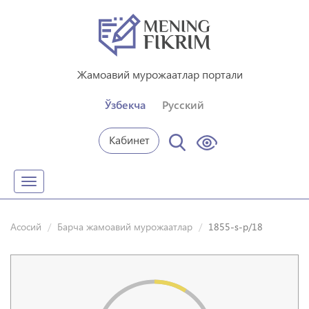
Жамоавий мурожаатлар портали
Ўзбекча
Русский
Кабинет
Toggle
navigation
Асосий
Барча жамоавий мурожаатлар
1855-s-p/18