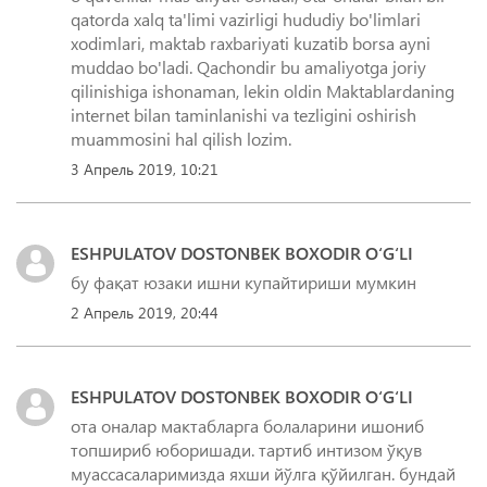
qatorda xalq ta'limi vazirligi hududiy bo'limlari
xodimlari, maktab raxbariyati kuzatib borsa ayni
muddao bo'ladi. Qachondir bu amaliyotga joriy
qilinishiga ishonaman, lekin oldin Maktablardaning
internet bilan taminlanishi va tezligini oshirish
muammosini hal qilish lozim.
3 Апрель 2019, 10:21
ESHPULATOV DOSTONBEK BOXODIR O‘G‘LI
бу фақат юзаки ишни купайтириши мумкин
2 Апрель 2019, 20:44
ESHPULATOV DOSTONBEK BOXODIR O‘G‘LI
ота оналар мактабларга болаларини ишониб
топшириб юборишади. тартиб интизом ўқув
муассасаларимизда яхши йўлга қўйилган. бундай