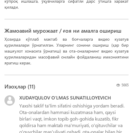
кўпроқ ишлашга, ўқувчиларга сифатли дарс ўтишга харакат
қилади.
Жамоавий мурожаат / ғоя ни амалга ошириш
Ҳозирда кўплаб мактаб ва боғчаларга видео кузатув
қурилмалари ўрнатилган. Уларнинг сонини ошириш (ҳар бир
машғулот хонасига ўрнатиш) ва ота-оналарнинг видео кузатув
қурилмаларидан масофавий онлайн фойдаланиш имкониятини
яратиш керак.
Изоҳлар (
11
)
5665
XUDAYQULOV O‘LMAS SUNATILLOYEVICH
Yaxshi taklif ta'lim sifatini oshishiga yordam beradi.
Ota-onalardan hammasi kuzatmasa ham, qaysi
birlari vaqt, imkon topib goh-gohida kuzatib, fikr
qoldirsa ham maktab ma'muriyati, o'qituvchilar va
o'quvchilar mas'uliyati oshadi, ota-onalar bilan bir