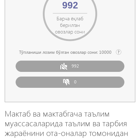
992
Барча ёқлаб
берилган
овозлар сони
Тўпланиши лозим бўлган овозлар сони:
10000
992
0
Мактаб ва мактабгача таълим
муассасаларида таълим ва тарбия
жараёнини ота-оналар томонидан