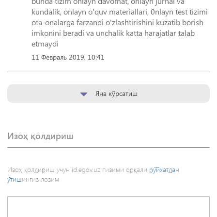
bunda tizim onlayn davomat, onlayn jurnal va
kundalik, onlayn o'quv materiallari, 0nlayn test tizimi
ota-onalarga farzandi o'zlashtirishini kuzatib borish
imkonini beradi va unchalik katta harajatlar talab
11 Февраль 2019, 10:41
Яна кўрсатиш
Изоҳ қолдириш
Изоҳ қолдириш учун id.egov.uz тизими орқали
рўйхатдан
ўтиш
ингиз лозим