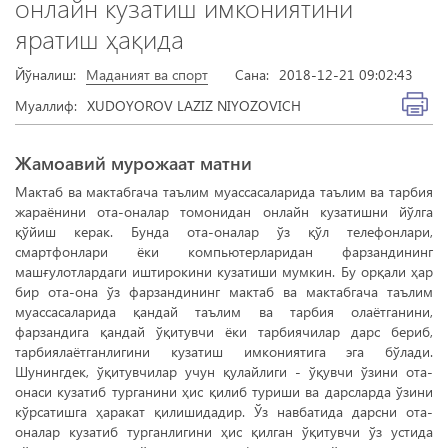
онлайн кузатиш имкониятини
яратиш ҳақида
Йўналиш:
Маданият ва спорт
Сана:
2018-12-21 09:02:43
Муаллиф:
XUDOYOROV LAZIZ NIYOZOVICH
Жамоавий мурожаат матни
Мактаб ва мактабгача таълим муассасаларида таълим ва тарбия
жараёнини ота-оналар томонидан онлайн кузатишни йўлга
қўйиш керак. Бунда ота-оналар ўз қўл телефонлари,
смартфонлари ёки компьютерларидан фарзандининг
машғулотлардаги иштирокини кузатиши мумкин. Бу орқали ҳар
бир ота-она ўз фарзандининг мактаб ва мактабгача таълим
муассасаларида қандай таълим ва тарбия олаётганини,
фарзандига қандай ўқитувчи ёки тарбиячилар дарс бериб,
тарбиялаётганлигини кузатиш имкониятига эга бўлади.
Шунингдек, ўқитувчилар учун қулайлиги - ўқувчи ўзини ота-
онаси кузатиб турганини ҳис қилиб туриши ва дарсларда ўзини
кўрсатишга ҳаракат қилишидадир. Ўз навбатида дарсни ота-
оналар кузатиб турганлигини ҳис қилган ўқитувчи ўз устида