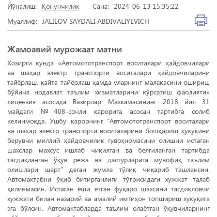
Йўналиш:
Қонунчилик
Сана:
2024-06-13 15:35:22
Муаллиф:
JALILOV SAYDALI ABDIVALIYEVICH
Жамоавий мурожаат матни
Хозирги кунда «Автомототранспорт воситалари ҳайдовчилари
ва шаҳар электр транспорти воситалари ҳайдовчиларини
тайёрлаш, қайта тайёрлаш ҳамда уларнинг малакасини ошириш
бўйича нодавлат таълим хизматларини кўрсатиш фаолияти»
лицензия асосида Вазирлар Махкамасининг 2018 йил 31
майдаги №408-сонли қарорига асосан тартибга солиб
келинмоқда. Ушбу қарорнинг “Автомототранспорт воситалари
ва шаҳар электр транспорти воситаларини бошқариш ҳуқуқини
берувчи миллий ҳайдовчилик гувоҳномасини олишни истаган
шахслар махсус ишлаб чиқилган ва белгиланган тартибда
тасдиқланган ўқув режа ва дастурларига мувофиқ таълим
олишлари шарт” деган жумла тўлиқ чиқариб ташлансин.
Автомактабни ўқиб битирганлиги тўғрисидаги хужжат талаб
қилинмасин. Истаган ёши етган фуқаро шахсини тасдиқловчи
хужжати билан назарий ва амалий имтиҳон топшириш хуқуқига
эга бўлсин. Автомактабларда таълим олаётган ўқувчиларнинг