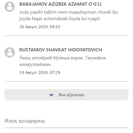
BABAJANOV AZIZBEK AZAMAT O‘G‘LI
Juda yaxshi taklim men maqullayman chunki bu
joyda faqat avtomaktab foyda ko’ryapti
26 Август 2024, 04:33
RUSTAMOV SHAVKAT HIDOYATOVICH
Ўқиш ихтиёрий бўлиши керак. Таклифни
маъқуллайман.
14 Август 2024, 07:29
Яна кўрсатиш
Изоҳ қолдириш