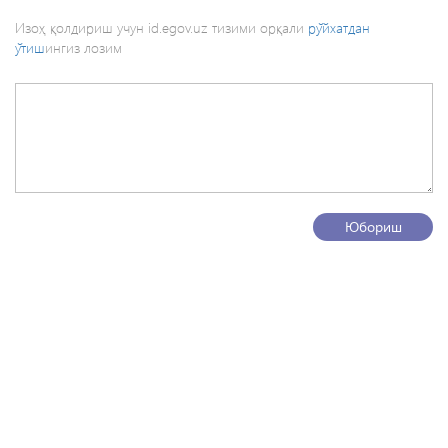
Изоҳ қолдириш учун id.egov.uz тизими орқали
рўйхатдан
ўтиш
ингиз лозим
Юбориш