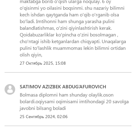
maktabga borib o'qish ularga noqulay. 6 oy
o'qisinmi yo oilasini boqsinmi. shu nazariy bilimni
kech ishdan qaytganda ham o'qib o'rganib olsa
bo'ladi. Imtihonni ham shunga yarasha pulini
balandlatishmas, o'zini qiyinlashtirish kerak.
Qoidabuzarliklar ko'pincha o'zini bosolmagan ,
cho'ntagi ishib ketganlardan chiqyapti. Unaqalarga
pulini to'lashlik muammomas lekin bilimni ortidan
olish qiyin,
27 Октябрь 2025, 15:08
SATIMOV AZIZBEK ABDUG‘AFUROVICH
Bolmasa diplomni ham shunday olaylik.oson
bolardi.oqiysami oqimisami imtihondagi 20 savolga
javobni bilsang boladi
25 Сентябрь 2024, 02:06