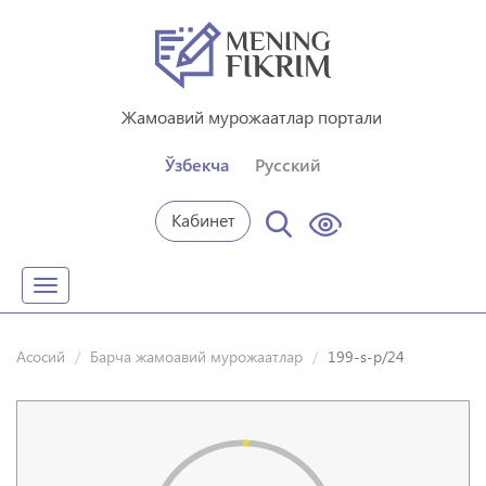
Жамоавий мурожаатлар портали
Ўзбекча
Русский
Кабинет
Toggle
navigation
Асосий
Барча жамоавий мурожаатлар
199-s-p/24