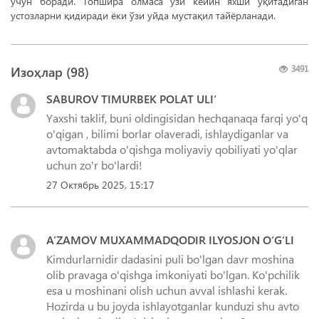
учун боради. Топшира олмаса ўзи кейин яхши ўқитадиган
устозларни қидиради ёки ўзи уйда мустақил тайёрланади.
Изоҳлар (
98
)
3491
SABUROV TIMURBEK POLAT ULI‘
Yaxshi taklif, buni oldingisidan hechqanaqa farqi yo'q
o'qigan , bilimi borlar olaveradi, ishlaydiganlar va
avtomaktabda o'qishga moliyaviy qobiliyati yo'qlar
uchun zo'r bo'lardi!
27 Октябрь 2025, 15:17
A’ZAMOV MUXAMMADQODIR ILYOSJON O‘G‘LI
Kimdurlarnidir dadasini puli bo'lgan davr moshina
olib pravaga o'qishga imkoniyati bo'lgan. Ko'pchilik
esa u moshinani olish uchun avval ishlashi kerak.
Hozirda u bu joyda ishlayotganlar kunduzi shu avto