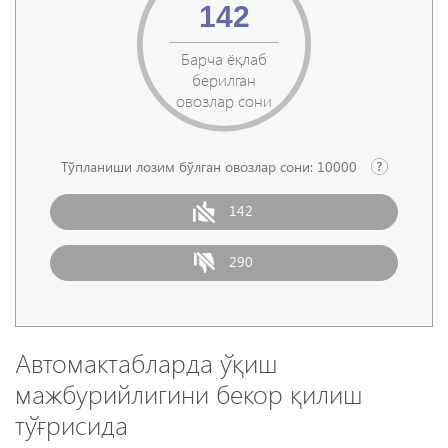
142
Барча ёқлаб
берилган
овозлар сони
Тўпланиши лозим бўлган овозлар сони:
10000
142
290
Автомактабларда ўқиш
мажбурийлигини бeкор қилиш
тўғрисида