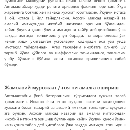
рўйхатини мажбурий руйхатга олиш талаби бекор қилинсин.
Автомактаблар худди репититорлардек фаолият юритсин. Ўқув
жараёнига боғлиқ ҳеч қанақа хужжат юритмасин. Ўқувчи истаса
1 ой, истаса 1 йил тайёрлансин. Асосий мақсад назарий ва
амалий имтиҳондан ижобий натижага эришиш бўлганидан
кейин ўқувчи қачон ўзини имтиҳонга тайёр деб ҳисобласа ўша
вақтда имтиҳон топшириш учун боради. Топшира олмаса ўзи
кейин яхши ўқитадиган устозларни қидиради ёки ўзи уйда
мустақил тайёрланади. Агар таклифим инобатга олиниб шу
тартиб йўлга қўйилса ва шаффофлик таъминланса, таклифим
ушбу йўналиш бўйича яхши натижага эришилишига сабаб
бўлади.
Жамоавий мурожаат / ғоя ни амалга ошириш
Автомактабни ўқиб битирганлиги тўғрисидаги хужжат талаб
қилинмасин. Истаган ёши етган фуқаро шахсини тасдиқловчи
хужжати билан назарий ва амалий имтиҳон топшириш хуқуқига
эга бўлсин. Асосий мақсад назарий ва амалий имтиҳондан
ижобий натижага эришиш бўлганидан кейин ўқувчи қачон ўзини
имтиҳонга тайёр деб ҳисобласа ўша вақтда имтиҳон топшириш