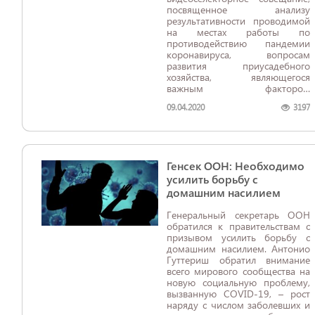
посвященное анализу
результативности проводимой
на местах работы по
противодействию пандемии
коронавируса, вопросам
развития приусадебного
хозяйства, являющегося
важным фактором
обеспечения
09.04.2020
3197
продовольственной
безопасности, занятости и
доходов населения.
Генсек ООН: Необходимо
усилить борьбу с
домашним насилием
Генеральный секретарь ООН
обратился к правительствам с
призывом усилить борьбу с
домашним насилием. Антонио
Гуттериш обратил внимание
всего мирового сообщества на
новую социальную проблему,
вызванную COVID-19, – рост
наряду с числом заболевших и