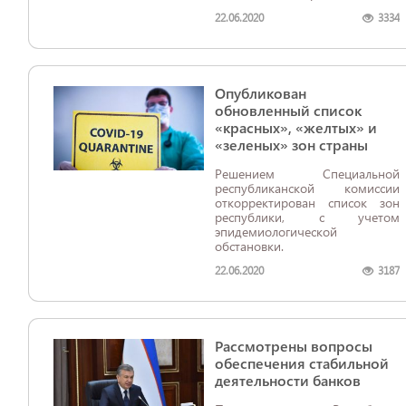
комплексному изучению
22.06.2020
3334
экономического потенциала
Республики Каракалпакстан в
разрезе отраслей, районов и
городов, инвентаризации
региональной инвестиционной
Опубликован
программы и выработке
предложений по активизации
обновленный список
инвестиционной
«красных», «желтых» и
деятельности, сообщает ИА
«зеленых» зон страны
«Дунё».
Решением Специальной
республиканской комиссии
откорректирован список зон
республики, с учетом
эпидемиологической
обстановки.
22.06.2020
3187
Рассмотрены вопросы
обеспечения стабильной
деятельности банков