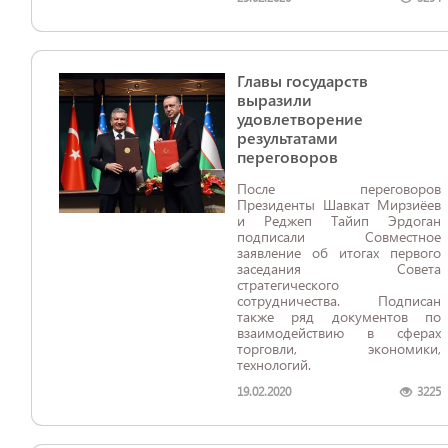
Главы государств
выразили
удовлетворение
результатами
переговоров
После переговоров
Президенты Шавкат Мирзиёев
и Реджеп Тайип Эрдоган
подписали Совместное
заявление об итогах первого
заседания Совета
стратегического
сотрудничества. Подписан
также ряд документов по
взаимодействию в сферах
торговли, экономики,
технологий.
19.02.2020
3225