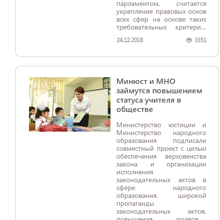
парламентом, считается
укрепление правовых основ
всех сфер на основе таких
требовательных критерий.
Неспроста данному
24.12.2018
3351
вопросу, Президентом
уделялось особое внимание
в его докладе на
торжественном собрании,
посвященном 26-летию
Минюст и МНО
принятия Конституции
Республики Узбекистан. Ибо
займутся повышением
совершенствование системы
статуса учителя в
государственного и
обществе
общественного
строительства, успешная
Министерство юстиции и
реализация
Министерство народного
широкомасштабных
образования подписали
реформ во многом
совместный проект с целью
непосредственно связано с
обеспечения верховенства
качеством
закона и организации
законотворческого
исполнения
процесса.
законодательных актов в
сфере народного
образования, широкой
пропаганды
законодательных актов,
повышения правовой