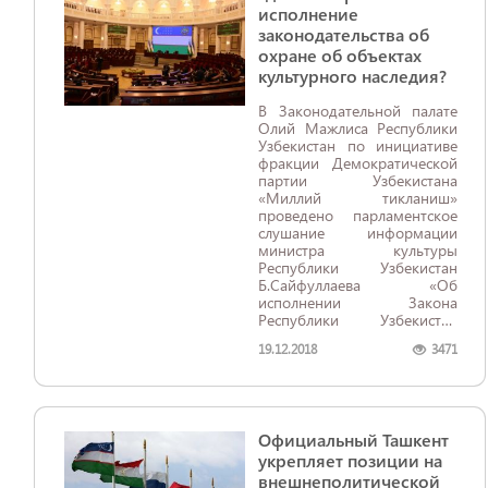
исполнение
законодательства об
охране об объектах
культурного наследия?
В Законодательной палате
Олий Мажлиса Республики
Узбекистан по инициативе
фракции Демократической
партии Узбекистана
«Миллий тикланиш»
проведено парламентское
слушание информации
министра культуры
Республики Узбекистан
Б.Сайфуллаева «Об
исполнении Закона
Республики Узбекистан
«Об охране и
19.12.2018
3471
использовании объектов
культурного наследия».
Официальный Ташкент
укрепляет позиции на
внешнеполитической