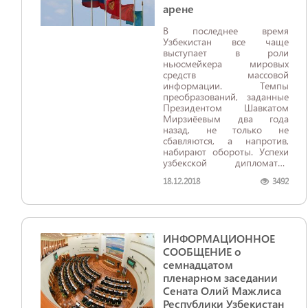
арене
​​​​​​​В последнее время
Узбекистан все чаще
выступает в роли
ньюсмейкера мировых
средств массовой
информации. Темпы
преобразований, заданные
Президентом Шавкатом
Мирзиёевым два года
назад, не только не
сбавляются, а напротив,
набирают обороты. Успехи
узбекской дипломатии
вызывают широкий
18.12.2018
3492
резонанс в экспертных
кругах и медиасообществе.
ИНФОРМАЦИОННОЕ
СООБЩЕНИЕ о
семнадцатом
пленарном заседании
Сената Олий Мажлиса
Республики Узбекистан