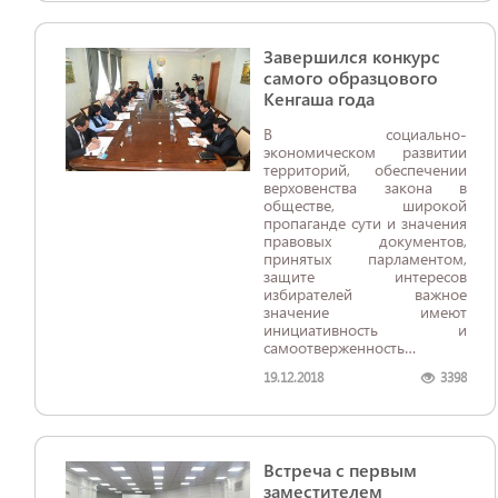
возрастет еще на 35
процентов.
Завершился конкурс
самого образцового
Кенгаша года
В социально-
экономическом развитии
территорий, обеспечении
верховенства закона в
обществе, широкой
пропаганде сути и значения
правовых документов,
принятых парламентом,
защите интересов
избирателей важное
значение имеют
инициативность и
самоотверженность
депутатов местных
19.12.2018
3398
Кенгашей народных
депутатов.
Встреча с первым
заместителем