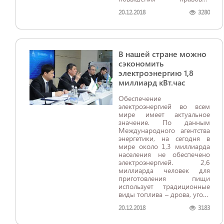
грамотности и культуры
20.12.2018
3280
молодого поколения. Об
этом сообщает пресс-
служба Минюста.
​​​​​​​В нашей стране можно
сэкономить
электроэнергию 1,8
миллиард кВт.час
Обеспечение
электроэнергией во всем
мире имеет актуальное
значение. По данным
Международного агентства
энергетики, на сегодня в
мире около 1,3 миллиарда
населения не обеспечено
электроэнергией. 2,6
миллиарда человек для
приготовления пищи
использует традиционные
виды топлива – дрова, уголь
и другие. Прогнозируется,
20.12.2018
3183
что к 2035 году в мире
потребность на энергию