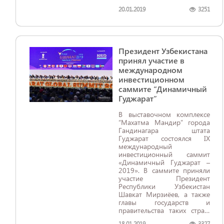
20.01.2019
3251
Президент Узбекистана
принял участие в
международном
инвестиционном
саммите “Динамичный
Гуджарат”
В выставочном комплексе
“Махатма Мандир” города
Гандинагара штата
Гуджарат состоялся IX
международный
инвестиционный саммит
«Динамичный Гуджарат –
2019». В саммите приняли
участие Президент
Республики Узбекистан
Шавкат Мирзиёев, а также
главы государств и
правительства таких стран,
как Австралия, Канада,
18.01.2019
3327