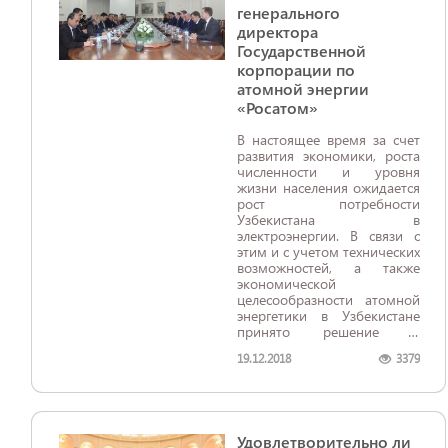
генерального
директора
Государственной
корпорации по
атомной энергии
«Росатом»
В настоящее время за счет
развития экономики, роста
численности и уровня
жизни населения ожидается
рост потребности
Узбекистана в
электроэнергии. В связи с
этим и с учетом технических
возможностей, а также
экономической
целесообразности атомной
энергетики в Узбекистане
принято решение о
строительстве первой АЭС
19.12.2018
3379
на территории страны.
Удовлетворительно ли