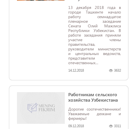
13 декабря 2018 года в
городе Ташкенте начало
работу семнадцатое
пленарное заседание
Сената Олий Мажлиса
Республики Узбекистан. В
работе заседания приняли
участие члены
правительства,
руководители министерств
и центральных ведомств,
представители
отечественных и
зарубежных средств
14.12.2018
3632
массовой информации.
Работникам сельского
хозяйства Узбекистана
Дорогие соотечественники!
Уважаемые дехкане и
фермеры!
09.12.2018
3311