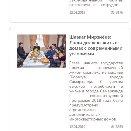
ответственные сотрудники
Министерства обороны,
12.01.2019
3176
Министерства внутренних
дел, Министерства по
чрезвычайным ситуациям,
Государственного
таможенного комитета и
Шавкат Мирзиёев:
представители средств
массовой информации.
Люди должны жить в
домах с современными
условиями
Глава нашего государства
посетил современный
жилой комплекс на массиве
"Корасув" города
Самарканда. С учетом
высокой потребности в
жилье в городе Самарканде
в соответствующей
программе 2018 года было
предусмотрено
строительство
дополнительных
многоквартирных домов.
12.01.2019
3363