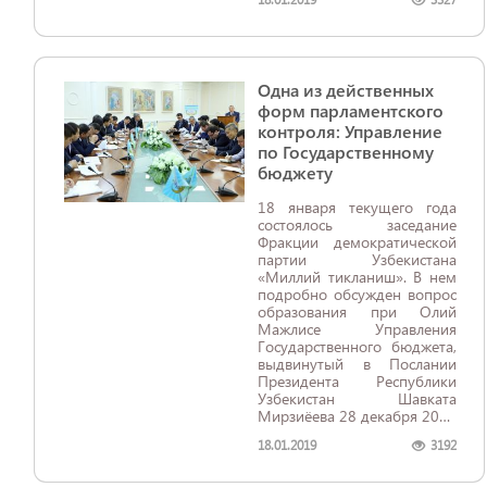
Франция, Япония, Норвегия,
Нидерланды, Польша,
Республика Корея, Дания,
Чехия, Мальта, Таиланд,
ОАЭ, главы международных
Одна из действенных
организаций и
транснациональных
форм парламентского
корпораций, эксперты.
контроля: Управление
по Государственному
бюджету
18 января текущего года
состоялось заседание
Фракции демократической
партии Узбекистана
«Миллий тикланиш». В нем
подробно обсужден вопрос
образования при Олий
Мажлисе Управления
Государственного бюджета,
выдвинутый в Послании
Президента Республики
Узбекистан Шавката
Мирзиёева 28 декабря 2018
года.
18.01.2019
3192