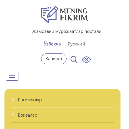
Жамоавий мурожаатлар портали
Ўзбекча
Русский
Кабинет
Toggle
navigation
Янгиликлар
Воқеалар