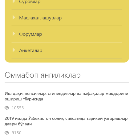
Сўровлар
Маслаҳатлашувлар
Форумлар
Анкеталар
Оммабоп янгиликлар
Иш ҳақи, пенсиялар, стипендиялар ва нафақалар миқдорини
ошириш тўғрисида
10553
2019 йилда Ўзбекистон солиқ сиёсатида тарихий ўзгаришлар
даври бўлади
9150