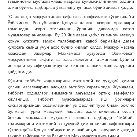
таъминотни мустаҳкамлаш, кадрлар қўнимсизлигининг олдини
олиш бўйича тадбирлар ўтказиш учун асос бўлиб хизмат қилди.
“Озиқ-овқат маҳсулотининг сифати ва хавфсизлиги тўғрисида”ги
Ўзбекистон Республикаси Қонуни давлат назорат органлари
томонидан ижро этилишини ўрганиш давомида қатор
муаммолар аниқланди. Бу 20 йил аввал қабул қилинган мазкур
қонун ҳужжати замон талабларига жавоб бермайди деган
хулосага келиш учун асос бўлиб хизмат қилди. Мазкур масала
юзасидан Вазирлар Маҳкамаси ҳузурида Озиқ-овқат
маҳсулотининг сифати ва хавфсизлигини таъминлаш бўйича
ишларни мувофиқлаштирувчи кенгаш ташкил этиш зарурлиги
қайд этилди.
Қўмита тиббиёт ходимларини ижтимоий ва ҳуқуқий ҳимоя
қилиш масалаларига алоҳида эътибор қаратмоқда. Жумладан,
тиббиёт ходимлари зиммасига меъёрдан ортиқ вазифалар
юкланиши, тиббиёт муассасаларида иш ўринлари
қисқартирилиши, ходимларнинг ўз фаолият тури билан боғлиқ
бўлмаган турли мавсумий ишларга жалб қилиниши билан
боғлиқ масалалар муҳокама этилган тадбирда “Тиббиёт
ходимларини ижтимоий ва ҳуқуқий ҳимоя қилиш кафолатлари
тўғрисида”ги Қонун лойиҳасини ишлаб чиқиш зарурлиги ҳақида
таклиф тайёрланди ва Вазирлар Маҳкамасига киритилди.