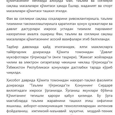
қўмитасининг негизида алоҳида Фан, таълим ва соғлиқни
сақлаш масалалари қўмитаси ҳамда Ёшлар, маданият ва спорт
масалалари қўмитаси ташкил этилди.
Фан ва соғлиқни сақлаш соҳаларини ривожлантиришга, таълим
тизимини такомиллаштиришга қаратилган қонун ҳужжатлари ва
давлат дастурлари ижроси устидан тизимли парламент
назоратини амалга ошириш Фан, таълим ва соғлиқни сақлаш
масалалари қўмитасининг асосий вазифалари этиб белгиланди.
Тадбир давомида қайд этилганидек, ялпи мажлисларга
тайёргарлик доирасида Қўмита томонидан “Давлат
мукофотлари тўғрисида”ги (янги таҳрири), “Жамоат жойларида
чилим ва электрон сигареталар чекишни чеклаш тўғрисида”ги
Ўзбекистон Республикаси қонунлари дастлабки тарзда кўриб
чиқилди.
Ҳисобот даврида Қўмита томонидан назорат-таҳлил фаолияти
доирасида “Таълим тўғрисида”ги Қонуннинг Сирдарё
вилоятидаги ижроси ўрганилди. Ўрганиш якунлари бўйича
Қўмитанинг тегишли қарори қабул қилинди. Бу ўрта
мактабларда таълим жараёнини ташкил этиш сифатини
яхшилаш, ахборот-коммуникация технологияларидан интенсив
фойдаланиш, ижтимоий-маънавий муҳитни, моддий-техник