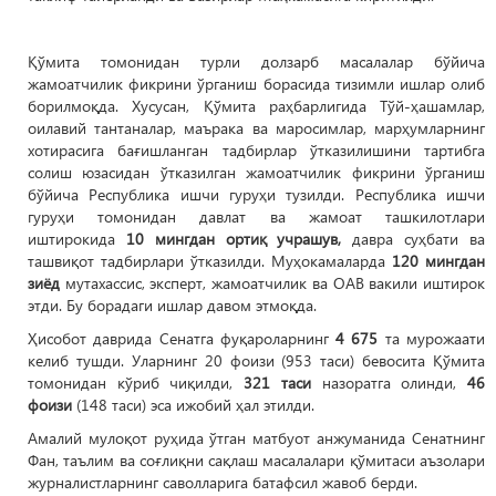
Қўмита томонидан турли долзарб масалалар бўйича
жамоатчилик фикрини ўрганиш борасида тизимли ишлар олиб
борилмоқда. Хусусан, Қўмита раҳбарлигида Тўй-ҳашамлар,
оилавий тантаналар, маърака ва маросимлар, марҳумларнинг
хотирасига бағишланган тадбирлар ўтказилишини тартибга
солиш юзасидан ўтказилган жамоатчилик фикрини ўрганиш
бўйича Республика ишчи гуруҳи тузилди. Республика ишчи
гуруҳи томонидан давлат ва жамоат ташкилотлари
иштирокида
10 мингдан ортиқ учрашув,
давра суҳбати ва
ташвиқот тадбирлари ўтказилди. Муҳокамаларда
120 мингдан
зиёд
мутахассис, эксперт, жамоатчилик ва ОАВ вакили иштирок
этди. Бу борадаги ишлар давом этмоқда.
Ҳисобот даврида Сенатга фуқароларнинг
4 675
та мурожаати
келиб тушди. Уларнинг 20 фоизи (953 таси) бевосита Қўмита
томонидан кўриб чиқилди,
321 таси
назоратга олинди,
46
фоизи
(148 таси) эса ижобий ҳал этилди.
Амалий мулоқот руҳида ўтган матбуот анжуманида Сенатнинг
Фан, таълим ва соғлиқни сақлаш масалалари қўмитаси аъзолари
журналистларнинг саволларига батафсил жавоб берди.