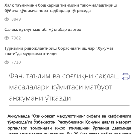
Халқ таълимини бошқариш тизимини такомиллаштириш
бўйича қўшимча чора-тадбирлар тўғрисида
8849
Салом, қутлуғ мактаб, мўътабар даргоҳ
7982
Туризмни ривожлантириш борасидаги ишлар “Ҳукумат
соати”да муҳокама этилди
7710
Фан, таълим ва соғлиқни сақлаш
масалалари қўмитаси матбуот
анжумани ўтказди
Анжуманда “Озиқ-овқат маҳсулотининг сифати ва хавфсизлиги
тўғрисида”ги Ўзбекистон Республикаси Қонуни давлат назорат
органлари томонидан ижро этилишини ўрганиш давомида
қатор муаммолар аниқланди. Бу 20 йил аввал қабул қилинган