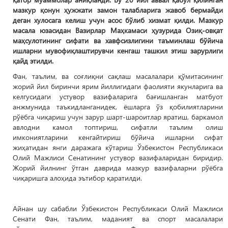
мазкур қонун ҳужжати замон талабларига жавоб бермайди
деган хулосага келиш учун асос бўлиб хизмат қилди. Мазкур
масала юзасидан Вазирлар Маҳкамаси ҳузурида Озиқ-овқат
маҳсулотининг сифати ва хавфсизлигини таъминлаш бўйича
ишларни мувофиқлаштирувчи кенгаш ташкил этиш зарурлиги
қайд этилди.
Фан, таълим, ва соғлиқни сақлаш масалалари қўмитасининг
жорий йил биринчи ярим йиллигидаги фаолияти якунларига ва
келгусидаги устувор вазифаларига бағишланган матбуот
анжмунида таъкидланганидек, ёшларга ўз қобилиятларини
рўёбга чиқариш учун зарур шарт-шароитлар яратиш, баркамол
авлодни камол топтириш, сифатли таълим олиш
имкониятларини кенгайтириш бўйича ишларни сифат
жиҳатидан янги даражага кўтариш Ўзбекистон Республикаси
Олий Мажлиси Сенатининг устувор вазифаларидан биридир.
Жорий йилнинг ўтган даврида мазкур вазифаларни рўёбга
чиқаришга алоҳида эътибор қаратилди.
Айнан шу сабабли Ўзбекистон Республикаси Олий Мажлиси
Сенати Фан, таълим, маданият ва спорт масалалари