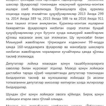
шахслар (фуқаролар) томонидан ноқонуний қурилиш-монтаж
ишлари олиб борилмоқда. Ўрганишларга кўра, қурилиш
соҳасида содир этилаётган ҳуқуқбузарликлар 2013 йилда 299
та, 2014 йилда 389 та, 2015 йилда 588 та ва 2016 йилда 911
тани ташкил этгани аниқланган. Қурилиш-монтаж ишларини
бажараётган фуқароларга нисбатан содир этилган бундай
ҳуқуқбузарликлар учун бугунги кунда маъмурий жавобгарлик
қўллаш масаласи аниқ ҳал этилмаган. Шу муносабат билан
Маъмурий жавобгарлик тўғрисидаги кодекснинг 99-модда
ҳамда 160-моддаларига фуқаролар ва мансабдор шахсларга
нисбатан жавобгарлик чораларини кучайтириш ҳамда қўллаш
таклиф этилмоқда.
Депутатлар лойиҳа юзасидан қонун ташаббускорларига
саволлар билан мурожаат этдилар. Мазкур қонун лойиҳаси
дастлабки тарзда кўриб чиқилаётганда депутатлар томонидан
билдирилган таклиф ва мулоҳазалар лойиҳада ўз аксини
топмаганини депутатлар мисоллар келтирган ҳолда эътирозлар
билдирдилар.
Шундан сўнг қонун лойиҳаси овозга қўйилди. Бироқ қонун
лойиҳаси етарли овоз тўплай олмади.
Мажлис кун тартибидаги навбатдаги масала «Ўзбекистон