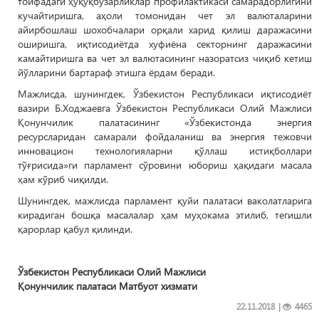
тоифадаги ҳуқуқбузарликлар профилактикаси самарадорлигини
кучайтиришга, аҳоли томонидан чет эл валюталарини
айирбошлаш шохобчалари орқали харид қилиш даражасини
оширишга, иқтисодиётда хуфиёна секторнинг даражасини
камайтиришга ва чет эл валютасининг назоратсиз чиқиб кетиш
йўлларини бартараф этишга ёрдам беради.
Мажлисда, шунингдек, Ўзбекистон Республикаси иқтисодиёт
вазири Б.Ходжаевга Ўзбекистон Республикаси Олий Мажлиси
Қонунчилик палатасининг «Ўзбекистонда энергия
ресурсларидан самарали фойдаланиш ва энергия тежовчи
инновацион технологияларни қўллаш истиқболлари
тўғрисида»ги парламент сўровини юбориш ҳақидаги масала
ҳам кўриб чиқилди.
Шунингдек, мажлисда парламент қуйи палатаси ваколатларига
кирадиган бошқа масалалар ҳам муҳокама этилиб, тегишли
қарорлар қабул қилинди.
Ўзбекистон Республикаси Олий Мажлиси
Қонунчилик палатаси Матбуот хизмати
22.11.2018
|
4465