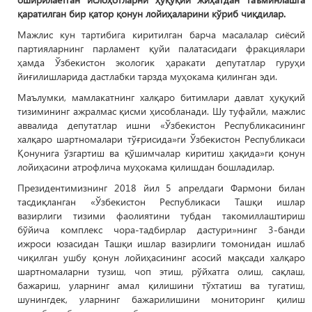
қаратилган бир қатор қонун лойиҳаларини кўриб чиқдилар.
Мажлис кун тартибига киритилган барча масалалар сиёсий
партияларнинг парламент қуйи палатасидаги фракциялари
ҳамда Ўзбекистон экологик ҳаракати депутатлар гуруҳи
йиғилишларида дастлабки тарзда муҳокама қилинган эди.
Маълумки, мамлакатнинг халқаро битимлари давлат ҳуқуқий
тизимининг ажралмас қисми ҳисобланади. Шу туфайли, мажлис
аввалида депутатлар ишни «Ўзбекистон Республикасининг
халқаро шартномалари тўғрисида»ги Ўзбекистон Республикаси
Қонунига ўзгартиш ва қўшимчалар киритиш ҳақида»ги қонун
лойиҳасини атрофлича муҳокама қилишдан бошладилар.
Президентимизнинг 2018 йил 5 апрелдаги Фармони билан
тасдиқланган «Ўзбекистон Республикаси Ташқи ишлар
вазирлиги тизими фаолиятини тубдан такомиллаштириш
бўйича комплекс чора-тадбирлар дастури»нинг 3-банди
ижроси юзасидан Ташқи ишлар вазирлиги томонидан ишлаб
чиқилган ушбу қонун лойиҳасининг асосий мақсади халқаро
шартномаларни тузиш, чоп этиш, рўйхатга олиш, сақлаш,
бажариш, уларнинг амал қилишини тўхтатиш ва тугатиш,
шунингдек, уларнинг бажарилишини мониторинг қилиш