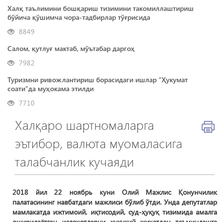
Халқ таълимини бошқариш тизимини такомиллаштириш
бўйича қўшимча чора-тадбирлар тўғрисида
8849
Салом, қутлуғ мактаб, мўътабар даргоҳ
7982
Туризмни ривожлантириш борасидаги ишлар “Ҳукумат
соати”да муҳокама этилди
7710
Халқаро шартномаларга
эътибор, валюта муомаласига
талабчанлик кучаяди
2018 йил 22 ноябрь куни Олий Мажлис Қонунчилик
палатасининг навбатдаги мажлиси бўлиб ўтди. Унда депутатлар
мамлакатда ижтимоий, иқтисодий, суд-ҳуқуқ тизимида амалга
оширилаётган ислоҳотларни ҳуқуқий жиҳатдан таъминлашга