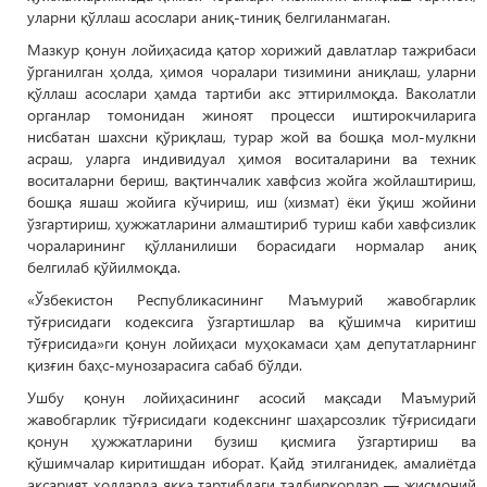
уларни қўллаш асослари аниқ-тиниқ белгиланмаган.
Мазкур қонун лойиҳасида қатор хорижий давлатлар тажрибаси
ўрганилган ҳолда, ҳимоя чоралари тизимини аниқлаш, уларни
қўллаш асослари ҳамда тартиби акс эттирилмоқда. Ваколатли
органлар томонидан жиноят процесси иштирокчиларига
нисбатан шахсни қўриқлаш, турар жой ва бошқа мол-мулкни
асраш, уларга индивидуал ҳимоя воситаларини ва техник
воситаларни бериш, вақтинчалик хавфсиз жойга жойлаштириш,
бошқа яшаш жойига кўчириш, иш (хизмат) ёки ўқиш жойини
ўзгартириш, ҳужжатларини алмаштириб туриш каби хавфсизлик
чораларининг қўлланилиши борасидаги нормалар аниқ
белгилаб қўйилмоқда.
«Ўзбекистон Республикасининг Маъмурий жавобгарлик
тўғрисидаги кодексига ўзгартишлар ва қўшимча киритиш
тўғрисида»ги қонун лойиҳаси муҳокамаси ҳам депутатларнинг
қизғин баҳс-мунозарасига сабаб бўлди.
Ушбу қонун лойиҳасининг асосий мақсади Маъмурий
жавобгарлик тўғрисидаги кодекснинг шаҳарсозлик тўғрисидаги
қонун ҳужжатларини бузиш қисмига ўзгартириш ва
қўшимчалар киритишдан иборат. Қайд этилганидек, амалиётда
аксарият ҳолларда якка тартибдаги тадбиркорлар — жисмоний