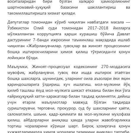
воситаларидан бири бўлган халқаро ҳамкорликнинг
шартномавий-ҳуқуқий базасини шакллантириш ва
такомиллаштиришга хизмат қилади.
Депутатлар томонидан кўриб чиқилган навбатдаги масала —
Ўзбекистон Олий суди томонидан 2017-2018 йилларга
мўлжалланган коррупцияга қарши курашиш бўйича Давлат
дастурининг 7-банди ижросини таъминлаш мақсадида ишлаб
чиқилган «Жабрланувчилар, гувоҳлар ва жиноят процессининг
бошқа иштирокчиларини ҳимоя қилиш тўғрисида»ги қонун
лойиҳаси бўлди.
Маълумки, Жиноят-процессуал кодексининг 270-моддасига
мувофиқ, жабрланувчи, гувоҳ ёки ишда иштирок этаётган
бошқа шахсларга, шунингдек, уларнинг оила аъзолари ёки яқин
қариндошларига ўлдириш, куч ишлатиш, мол-мулкини йўқ
қилиб ташлаш ёхуд мол-мулкига шикаст етказиш билан ёки ўзга
ғайриҳуқуқий хатти-ҳаракатлар билан таҳдид қилиняпти, дейиш
учун етарли маълумотлар мавжуд бўлган тақдирда
суриштирувчи, терговчи, прокурор, суд бу шахсларнинг ҳаёти,
саломатлиги, шаъни, қадр-қиммати ва мол-мулкини муҳофаза
қилиш, айбдорларни аниқлаш ҳамда уларни жавобгарликка
тортиш чораларини кўриши шарт. Бироқ ҳозиргача қонун
ҳужжатларимизда ҳимоя чоралари тизимини аниқлаш тартиби,