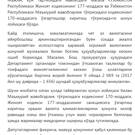
Республикаси Жиноят кодексининг 177-моддаси ва Ўзбекистон
Республикаси Маъмурий жавобгарлик тўғрисидаги кодексининг
170-моддасига ўзгартишлар киритиш тўғрисида»ги қонун
лойиҳаси бўлди.
Қайд этилишича, мамлакатимизда чет эл валютасини
айирбошлаш эркинлаштирилгандан буён соҳада амалга
оширилаётган ислоҳотларга қарамай, хорижий валютанинг
қонуний муомаласи билан боғлиқ ҳуқуқбузарликлар кескин
ошиб бормоқда. Масалан, Бош прокуратура ҳузуридаги
Департамент органлари томонидан ўтказилган таҳлиллар бу
тоифадаги жиноятчиликнинг кескин ўсиш ҳолатларини
кўрсатмоқда: биргина жорий йилнинг 9 ойида 2 069 та (2017
йил шу даврида – 1 656) шундай ҳуқуқбузарликлар аниқланган.
Шуни инобатга олган ҳолда тайёрланган қонун лойиҳаси билан
Маъмурий жавобгарлик тўғрисидаги кодекснинг 170-моддаси,
Жиноят кодекси 177-моддасининг санкциясига ўзгартиш
киритиш орқали валюта қимматликларини қонунга хилоф
равишда олиш ёки ўтказиш учун жазо чораларини белгилаш
ҳамда жарималар миқдорини ошириш кўзда тутилмоқда.
Депутатларнинг фикрича, мазкур қонуннинг қабул қилиниши бу