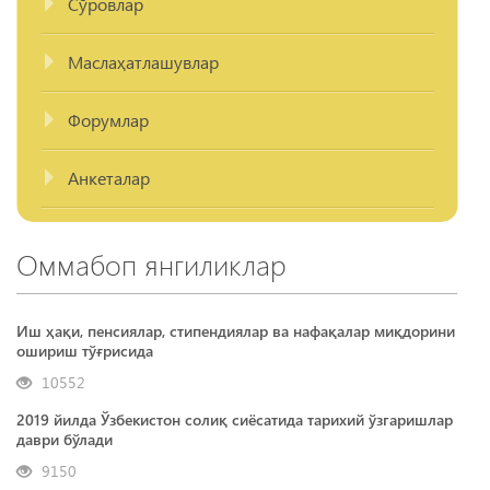
Сўровлар
Маслаҳатлашувлар
Форумлар
Анкеталар
Оммабоп янгиликлар
Иш ҳақи, пенсиялар, стипендиялар ва нафақалар миқдорини
ошириш тўғрисида
10552
2019 йилда Ўзбекистон солиқ сиёсатида тарихий ўзгаришлар
даври бўлади
9150