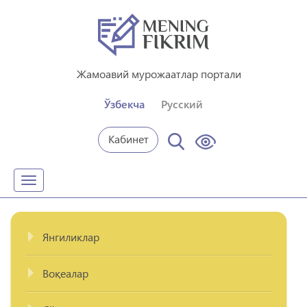
Жамоавий мурожаатлар портали
Ўзбекча
Русский
Кабинет
Toggle
navigation
Янгиликлар
Воқеалар