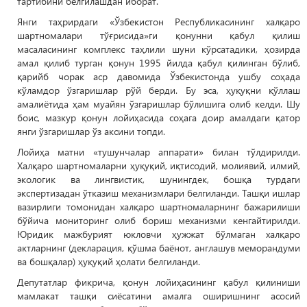
тартибини белгилашдан иборат.
Янги таҳрирдаги «Ўзбекистон Республикасининг халқаро
шартномалари тўғрисида»ги қонунни қабул қилиш
масаласининг комплекс таҳлили шуни кўрсатадики, ҳозирда
амал қилиб турган қонун 1995 йилда қабул қилинган бўлиб,
қарийб чорак аср давомида Ўзбекистонда ушбу соҳада
кўламдор ўзгаришлар рўй берди. Бу эса, ҳуқуқни қўллаш
амалиётида ҳам муайян ўзгаришлар бўлишига олиб келди. Шу
боис, мазкур қонун лойиҳасида соҳага доир амалдаги қатор
янги ўзгаришлар ўз аксини топди.
Лойиҳа матни «тушунчалар аппарати» билан тўлдирилди.
Халқаро шартномаларни ҳуқуқий, иқтисодий, молиявий, илмий,
экологик ва лингвистик, шунингдек, бошқа турдаги
экспертизадан ўтказиш механизмлари белгиланди. Ташқи ишлар
вазирлиги томонидан халқаро шартномаларнинг бажарилиши
бўйича мониторинг олиб бориш механизми кенгайтирилди.
Юридик мажбурият юкловчи ҳужжат бўлмаган халқаро
актларнинг (декларация, қўшма баёнот, англашув меморандуми
ва бошқалар) ҳуқуқий ҳолати белгиланди.
Депутатлар фикрича, қонун лойиҳасининг қабул қилиниши
мамлакат ташқи сиёсатини амалга оширишнинг асосий