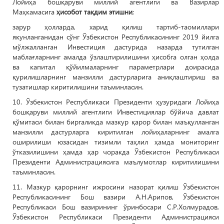
Лойиҳа бошқаруви миллий агентлиги ва Вазирлар
Маҳкамасига
ҳисобот тақдим этишни
;
зарур ҳолларда, харид қилиш тартиб-таомиллари
якунланганидан сўнг Ўзбекистон Республикасининг 2019 йилга
мўлжалланган Инвестиция дастурида назарда тутилган
маблағларнинг амалда ўзлаштирилишини ҳисобга олган ҳолда
ва капитал қўйилмаларнинг параметрлари доирасида
қурилишларнинг манзилли дастурларига аниқлаштириш ва
тузатишлар киритилишини таъминласин.
10. Ўзбекистон Республикаси Президенти ҳузуридаги Лойиҳа
бошқаруви миллий агентлиги Инвестициялар бўйича давлат
қўмитаси билан биргаликда мазкур қарор билан маъқулланган
манзилли дастурларга киритилган лойиҳаларнинг амалга
оширилиши юзасидан тизимли таҳлил ҳамда мониторинг
ўтказилишини ҳамда ҳар чоракда Ўзбекистон Республикаси
Президенти Администрациясига маълумотлар киритилишини
таъминласин.
11. Мазкур қарорнинг ижросини назорат қилиш Ўзбекистон
Республикасининг Бош вазири А.Н.Арипов, Ўзбекистон
Республикаси Бош вазирининг ўринбосари С.Р.Холмурадов,
Ўзбекистон Республикаси Президенти Администрацияси