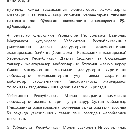
киритилади;
қурилиш ҳамда тасдиқланган лойиҳа-смета ҳужжатларига
ўзгартириш ва қўшимчалар киритиш жараёнларига
тегишли
ваколатга эга бўлмаган шахсларнинг аралашувига йўл
қўйилмайди
.
4. Белгилаб қўйилсинки, Ўзбекистон Республикаси Вазирлар
Маҳкамаси ҳузуридаги Ўзбекистон Республикасининг
ривожланиш давлат дастурларини молиялаштириш
жамғармасига (кейинги ўринларда – Ривожланиш жамғармаси)
Ўзбекистон Республикаси Давлат бюджети ва бюджетдан
ташқари жамғармалар маблағларини ўтказиш мазкур қарор
билан маъқулланган манзилли дастурларга киритилган
лойиҳаларни молиялаштириш учун аввал ажратилган
маблағлар сарфланганлиги Ривожлантириш жамғармаси
томонидан тасдиқланишига қараб амалга оширилади.
Ўзбекистон Республикаси Молия вазирлиги зиммасига
лойиҳаларни амалга ошириш учун зарур бўлган маблағлар
Ривожланиш жамғармасига молиялаштириш жадвали асосида
ўз вақтида ўтказилишини таъминлаш юзасидан жавобгарлик
юклансин.
5. Ўзбекистон Республикаси Молия вазирлиги Инвестициялар