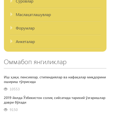
Сўровлар
Маслаҳатлашувлар
Форумлар
Анкеталар
Оммабоп янгиликлар
Иш ҳақи, пенсиялар, стипендиялар ва нафақалар миқдорини
ошириш тўғрисида
10553
2019 йилда Ўзбекистон солиқ сиёсатида тарихий ўзгаришлар
даври бўлади
9150