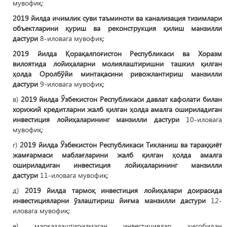
мувофиқ;
2019 йилда ичимлик суви таъминоти ва канализация тизимлари
объектларини қуриш ва реконструкция қилиш манзилли
дастури
8-иловага мувофиқ;
2019 йилда Қорақалпоғистон Республикаси ва Хоразм
вилоятида лойиҳаларни молиялаштиришни ташкил қилган
ҳолда Оролбўйи минтақасини ривожлантириш манзилли
дастури
9-иловага мувофиқ;
в)
2019 йилда Ўзбекистон Республикаси давлат кафолати билан
хорижий кредитларни жалб қилган ҳолда амалга ошириладиган
инвестиция лойиҳаларининг манзилли дастури
10-иловага
мувофиқ;
г)
2019 йилда Ўзбекистон Республикаси Тикланиш ва тараққиёт
жамғармаси маблағларини жалб қилган ҳолда амалга
ошириладиган инвестиция лойиҳаларининг манзилли
дастури
11-иловага мувофиқ;
д)
2019 йилда тармоқ инвестиция лойиҳалари доирасида
инвестицияларни ўзлаштириш йиғма манзилли дастури
12-
иловага мувофиқ;
е) марказлаштирилмаган инвестициялар ҳисобидан