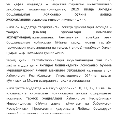
уч ҳафта муддатда – марказлаштирилган инвестициялар
ҳисобидан молиялаштириладиган,
2019 йилда янгидан
бошланадиган лойиҳалар бўйича лойиҳа
ҳужжатларини
тасдиқлаш ишлари якунланишини;
икки ой муддатда тасдиқланган лойиҳа ҳужжатлари асосида –
тендер (танлов) ҳужжатлари комплекс
экспертизадан
ўтказилишини, белгиланган тартибда янги
бошланадиган лойиҳалар бўйича харид қилиш тартиб-
таомиллари якунланишини ва тендер (танлов) ғолиблари билан
пудрат шартномалари тузилишини;
харид қилиш тартиб-таомиллари якунланганидан сўнг бир
ҳафта муддатда –
янгидан бошланадиган лойиҳалар бўйича
қурилишларнинг якуний манзилли рўйхатлари
келишиш учун
Ўзбекистон Республикаси Инвестициялар бўйича давлат
қўмитаси ва Молия вазирлигига тақдим этилишини;
икки ҳафта муддатда – мазкур қарорнинг 10, 11, 12, 13 ва 14-
иловаларига киритилган лойиҳаларни амалга оширишнинг
комплекс
тармоқ жадваллари
Ўзбекистон Республикаси
Инвестициялар бўйича давлат қўмитаси ва Ўзбекистон
Республикаси Президенти ҳузуридаги Лойиҳа бошқаруви
миллий агентлигига тақдим этилишини;