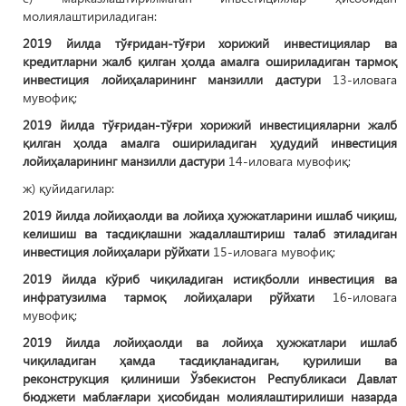
молиялаштириладиган:
2019 йилда тўғридан-тўғри хорижий инвестициялар ва
кредитларни жалб қилган ҳолда амалга ошириладиган тармоқ
инвестиция лойиҳаларининг манзилли дастури
13-иловага
мувофиқ;
2019 йилда тўғридан-тўғри хорижий инвестицияларни жалб
қилган ҳолда амалга ошириладиган ҳудудий инвестиция
лойиҳаларининг манзилли дастури
14-иловага мувофиқ;
ж) қуйидагилар:
2019 йилда
лойиҳаолди ва лойиҳа ҳужжатларини ишлаб чиқиш,
келишиш ва тасдиқлашни жадаллаштириш талаб этиладиган
инвестиция лойиҳалари рўйхати
15-иловага мувофиқ;
2019 йилда кўриб чиқиладиган истиқболли инвестиция ва
инфратузилма тармоқ лойиҳалари рўйхати
16-иловага
мувофиқ;
2019 йилда лойиҳаолди ва лойиҳа ҳужжатлари ишлаб
чиқиладиган ҳамда тасдиқланадиган, қурилиши ва
реконструкция қилиниши Ўзбекистон Республикаси Давлат
бюджети маблағлари ҳисобидан молиялаштирилиши назарда