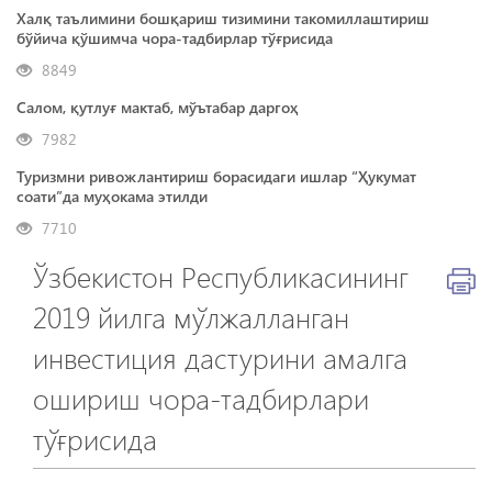
Халқ таълимини бошқариш тизимини такомиллаштириш
бўйича қўшимча чора-тадбирлар тўғрисида
8849
Салом, қутлуғ мактаб, мўътабар даргоҳ
7982
Туризмни ривожлантириш борасидаги ишлар “Ҳукумат
соати”да муҳокама этилди
7710
Ўзбекистон Республикасининг
2019 йилга мўлжалланган
инвестиция дастурини амалга
ошириш чора-тадбирлари
тўғрисида