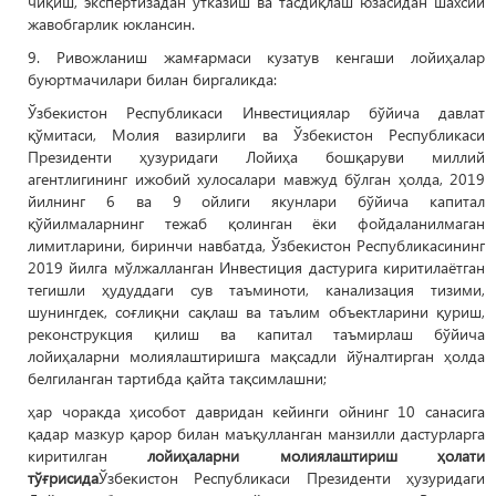
чиқиш, экспертизадан ўтказиш ва тасдиқлаш юзасидан шахсий
жавобгарлик юклансин.
9. Ривожланиш жамғармаси кузатув кенгаши лойиҳалар
буюртмачилари билан биргаликда:
Ўзбекистон Республикаси Инвестициялар бўйича давлат
қўмитаси, Молия вазирлиги ва Ўзбекистон Республикаси
Президенти ҳузуридаги Лойиҳа бошқаруви миллий
агентлигининг ижобий хулосалари мавжуд бўлган ҳолда, 2019
йилнинг 6 ва 9 ойлиги якунлари бўйича капитал
қўйилмаларнинг тежаб қолинган ёки фойдаланилмаган
лимитларини, биринчи навбатда, Ўзбекистон Республикасининг
2019 йилга мўлжалланган Инвестиция дастурига киритилаётган
тегишли ҳудуддаги сув таъминоти, канализация тизими,
шунингдек, соғлиқни сақлаш ва таълим объектларини қуриш,
реконструкция қилиш ва капитал таъмирлаш бўйича
лойиҳаларни молиялаштиришга мақсадли йўналтирган ҳолда
белгиланган тартибда қайта тақсимлашни;
ҳар чоракда ҳисобот давридан кейинги ойнинг 10 санасига
қадар мазкур қарор билан маъқулланган манзилли дастурларга
киритилган
лойиҳаларни молиялаштириш ҳолати
тўғрисида
Ўзбекистон Республикаси Президенти ҳузуридаги