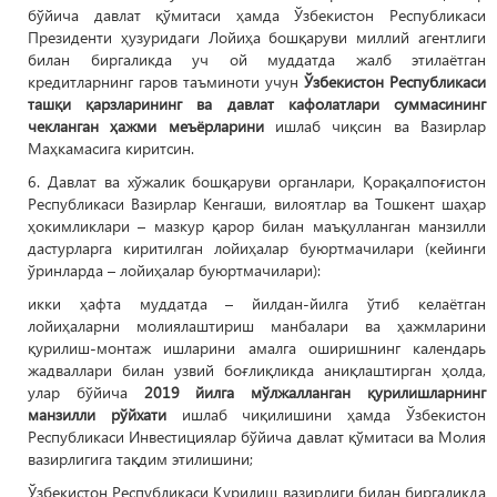
бўйича давлат қўмитаси ҳамда Ўзбекистон Республикаси
Президенти ҳузуридаги Лойиҳа бошқаруви миллий агентлиги
билан биргаликда уч ой муддатда жалб этилаётган
кредитларнинг гаров таъминоти учун
Ўзбекистон Республикаси
ташқи қарзларининг ва давлат кафолатлари суммасининг
чекланган ҳажми меъёрларини
ишлаб чиқсин ва Вазирлар
Маҳкамасига киритсин.
6. Давлат ва хўжалик бошқаруви органлари, Қорақалпоғистон
Республикаси Вазирлар Кенгаши, вилоятлар ва Тошкент шаҳар
ҳокимликлари – мазкур қарор билан маъқулланган манзилли
дастурларга киритилган лойиҳалар буюртмачилари (кейинги
ўринларда – лойиҳалар буюртмачилари):
икки ҳафта муддатда – йилдан-йилга ўтиб келаётган
лойиҳаларни молиялаштириш манбалари ва ҳажмларини
қурилиш-монтаж ишларини амалга оширишнинг календарь
жадваллари билан узвий боғлиқликда аниқлаштирган ҳолда,
улар бўйича
2019 йилга мўлжалланган қурилишларнинг
манзилли рўйхати
ишлаб чиқилишини ҳамда Ўзбекистон
Республикаси Инвестициялар бўйича давлат қўмитаси ва Молия
вазирлигига тақдим этилишини;
Ўзбекистон Республикаси Қурилиш вазирлиги билан биргаликда