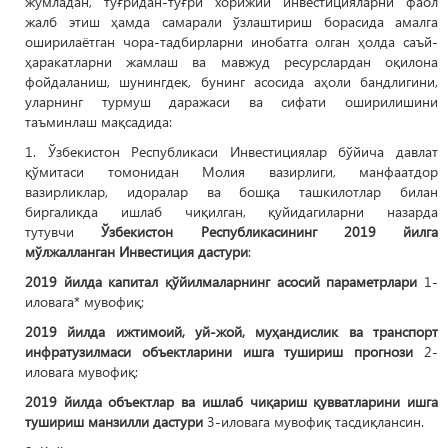
жумладан, тўғридан-тўғри хорижий инвестицияларни фаол
жалб этиш ҳамда самарали ўзлаштириш борасида амалга
оширилаётган чора-тадбирларни инобатга олган ҳолда саъй-
ҳаракатларни жамлаш ва мавжуд ресурслардан оқилона
фойдаланиш, шунингдек, бунинг асосида аҳоли бандлигини,
уларнинг турмуш даражаси ва сифати оширилишини
таъминлаш мақсадида:
1. Ўзбекистон Республикаси Инвестициялар бўйича давлат
қўмитаси томонидан Молия вазирлиги, манфаатдор
вазирликлар, идоралар ва бошқа ташкилотлар билан
биргаликда ишлаб чиқилган, қуйидагиларни назарда
тутувчи
Ўзбекистон Республикасининг 2019 йилга
мўлжалланган Инвестиция дастури
:
2019 йилда капитал қўйилмаларнинг асосий параметрлари
1-
иловага* мувофиқ;
2019 йилда ижтимоий, уй-жой, муҳандислик ва транспорт
инфратузилмаси объектларини ишга тушириш прогнози
2-
иловага мувофиқ;
2019 йилда объектлар ва ишлаб чиқариш қувватларини ишга
тушириш манзилли дастури
3-иловага мувофиқ тасдиқлансин.