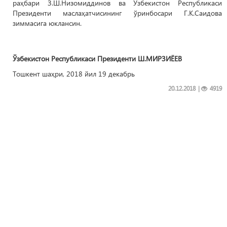
раҳбари З.Ш.Низомиддинов ва Ўзбекистон Республикаси
Президенти маслаҳатчисининг ўринбосари Г.К.Саидова
зиммасига юклансин.
Ўзбекистон Республикаси
Президенти Ш.МИРЗИЁЕВ
Тошкент шаҳри, 2018 йил 19 декабрь
20.12.2018
|
4919