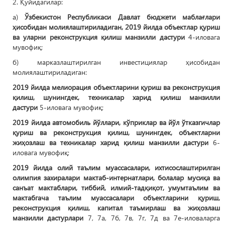
2. Қуйидагилар:
а)
Ўзбекистон Республикаси Давлат бюджети маблағлари
ҳисобидан молиялаштириладиган,
2019 йилда объектлар қуриш
ва уларни реконструкция қилиш манзилли дастури
4-иловага
мувофиқ;
б) марказлаштирилган инвестициялар ҳисобидан
молиялаштириладиган:
2019 йилда мелиорация объектларини
қуриш ва реконструкция
қилиш, шунингдек, техникалар харид қилиш манзилли
дастури
5-иловага мувофиқ;
2019 йилда автомобиль йўллари, кўприклар ва йўл ўтказгичлар
қуриш ва реконструкция қилиш, шунингдек, объектларни
жиҳозлаш ва техникалар харид қилиш манзилли дастури
6-
иловага мувофиқ;
2019 йилда олий таълим муассасалари, ихтисослаштирилган
олимпия захиралари мактаб-интернатлари, болалар мусиқа ва
санъат мактаблари, тиббий, илмий-тадқиқот, умумтаълим ва
мактабгача таълим муассасалари объектларини қуриш,
реконструкция қилиш, капитал таъмирлаш ва жиҳозлаш
манзилли дастурлари
7, 7а, 7б, 7в, 7г, 7д ва 7е-иловаларга