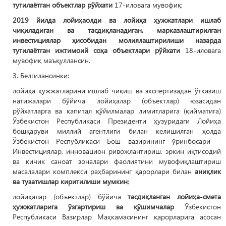
тутилаётган объектлар рўйхати
17-иловага мувофиқ;
2019 йилда лойиҳаолди ва лойиҳа ҳужжатлари ишлаб
чиқиладиган ва тасдиқланадиган, марказлаштирилган
инвестициялар ҳисобидан молиялаштирилиши назарда
тутилаётган ижтимоий соҳа объектлари рўйхати
18-иловага
мувофиқ маъқуллансин.
3. Белгилансинки:
лойиҳа ҳужжатларини ишлаб чиқиш ва экспертизадан ўтказиш
натижалари бўйича лойиҳалар (объектлар) юзасидан
рўйхатларга ва капитал қўйилмалар лимитларига (қийматига)
Ўзбекистон Республикаси Президенти ҳузуридаги Лойиҳа
бошқаруви миллий агентлиги билан келишилган ҳолда
Ўзбекистон Республикаси Бош вазирининг ўринбосари –
Инвестициялар, инновацион ривожлантириш, эркин иқтисодий
ва кичик саноат зоналари фаолиятини мувофиқлаштириш
масалалари комплекси раҳбарининг қарорлари билан
аниқлик
ва тузатишлар киритилиши мумкин
;
лойиҳалар (объектлар) бўйича
тасдиқланган лойиҳа-смета
ҳужжатларига ўзгартириш ва қўшимчалар
Ўзбекистон
Республикаси Вазирлар Маҳкамасининг қарорларига асосан