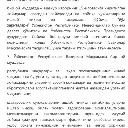
бир ой муддатда – мазкур қарорнинг 15-иловасига киритилган
лойиҳалар юзасидан лойиҳаолди ва лойиҳа ҳужжатларини
ишлаб чиқиш ва тасдиқлаш бўйича
“йўл
хариталари”
Ўзбекистон Республикаси Инвестициялар бўйича
давлат қўмитаси ва Ўзбекистон Республикаси Президенти
ҳузуридаги Лойиҳа бошқаруви миллий агентлиги билан
келишилган ҳолда Ўзбекистон Республикаси Вазирлар
Маҳкамасига тасдиқлаш учун тақдим этилишини таъминласин.
7. Ўзбекистон Республикаси Вазирлар Маҳкамаси бир ой
муддатда:
республика шаҳарлари ва шаҳар посёлкаларининг ишлаб
чиқилган ва бугунги кунга қадар тасдиқланмаган бош режалари
лойиҳаларини уларнинг асосий қоидалари ва техник-иқтисодий
кўрсаткичлари асослантирилганлиги нуқтаи назаридан ўрганиб
чиқилишини;
шаҳарсозлик ҳужжатларини ишлаб чиқиш тартибини, уларни
ишлаб чиқиш билан боғлиқ тадбирларни молиялаштириш
механизмларини такомиллаштириш, шунингдек, хусусий
лойиҳа-қидирув ташкилотлари фаолиятини рағбатлантириш,
ушбу соҳага инновацион ечимларни ва илғор хорижий