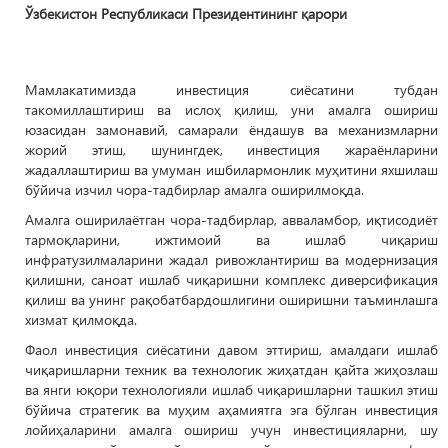
Ўзбекистон Республикаси Президентининг қарори
Мамлакатимизда инвестиция сиёсатини тубдан
такомиллаштириш ва ислоҳ қилиш, уни амалга ошириш
юзасидан замонавий, самарали ёндашув ва механизмларни
жорий этиш, шунингдек, инвестиция жараёнларини
жадаллаштириш ва умуман ишбилармонлик муҳитини яхшилаш
бўйича изчил чора-тадбирлар амалга оширилмоқда.
Амалга оширилаётган чора-тадбирлар, авваламбор, иқтисодиёт
тармоқларини, ижтимоий ва ишлаб чиқариш
инфратузилмаларини жадал ривожлантириш ва модернизация
қилишни, саноат ишлаб чиқаришни комплекс диверсификация
қилиш ва унинг рақобатбардошлигини оширишни таъминлашга
хизмат қилмоқда.
Фаол инвестиция сиёсатини давом эттириш, амалдаги ишлаб
чиқаришларни техник ва технологик жиҳатдан қайта жиҳозлаш
ва янги юқори технологияли ишлаб чиқаришларни ташкил этиш
бўйича стратегик ва муҳим аҳамиятга эга бўлган инвестиция
лойиҳаларини амалга ошириш учун инвестицияларни, шу