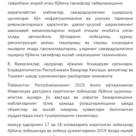
тажрибани жорий этиш бўйича таклифлар тайёрланишини;
ажратилаётган маблағлар самарадорлигини оширишга,
шунингдек, йўл инфратузилмасини ва умуман тармоқни
ривожлантиришга қаратилган давлат-хусусий шерикликнинг
замонавий механизмларини жорий этишни инобатга олган
ҳолда, автомобиль йўлларини лойиҳалаш, қуриш,
реконструкция қилиш, таъмирлаш ва сақлаш соҳасидаги
ишларни янада такомиллаштириш, уларнинг самарадорлигини
ошириш бўйича таклифлар ишлаб чиқилишини таъминласин.
8. Вазирликлар, идоралар, хўжалик бошқаруви органлари,
Қорақалпоғистон Республикаси Вазирлар Кенгаши, вилоятлар ва
Тошкент шаҳар ҳокимликлари раҳбарлари зиммасига:
Ўзбекистон Республикасининг 2019 йилга мўлжалланган
Инвестиция дастурига киритилган лойиҳалар бўйича қурилиш-
монтаж ишлари ўз вақтида ва сифатли бажарилишини,
маблағларнинг тўлиқ ҳажмда ўзлаштирилишини ҳамда
объектлар ва ишлаб чиқариш қувватлари белгиланган
муддатларда ишга туширилишини таъминлаш;
мазкур қарорнинг 17 ва 18-иловаларига киритилган лойиҳалар
бўйича лойиҳаолди ва лойиҳа ҳужжатларини 2019 йилда ишлаб