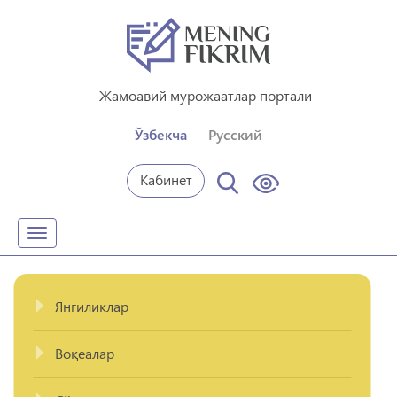
Жамоавий мурожаатлар портали
Ўзбекча
Русский
Кабинет
Toggle
navigation
Янгиликлар
Воқеалар