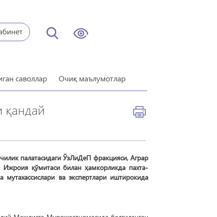
абинет
иган саволлар
Очиқ маълумотлар
и қандай
чилик палатасидаги ЎзЛиДеП фракцияси, Аграр
и Ижроия қўмитаси билан ҳамкорликда пахта-
ҳа мутахассислари ва экспертлари иштирокида
Олий Мажлисга Мурожаатномасида белгиланган