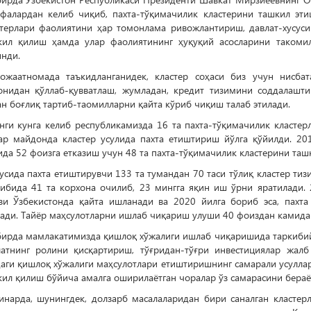
ифалардан келиб чиқиб, пахта-тўқимачилик кластерини ташкил эти
стерлари фаолиятини ҳар томонлама ривожлантириш, давлат-хусуси
кил қилиш ҳамда улар фаолиятининг ҳуқуқий асосларини такоми
нди.
ожаатномада таъкидланганидек, кластер соҳаси биз учун нисбат
онидан қўллаб-қувватлаш, жумладан, кредит тизимини соддалашт
н боғлиқ тартиб-таомилларни қайта кўриб чиқиш талаб этилади.
нги кунга келиб республикамизда 16 та пахта-тўқимачилик класте
тар майдонда кластер усулида пахта етиштириш йўлга қўйилди. 20
да 52 фоизга етказиш учун 48 та пахта-тўқимачилик кластерини таш
усида пахта етиштирувчи 133 та тумандан 70 таси тўлиқ кластер тизи
кибида 41 та корхона очилиб, 23 мингга яқин иш ўрни яратилади.
зи Ўзбекистонда қайта ишланади ва 2020 йилга бориб эса, пахта
ади. Тайёр маҳсулотларни ишлаб чиқариш улуши 40 фоиздан камида 
бирда мамлакатимизда қишлоқ хўжалиги ишлаб чиқаришида таркибий
латнинг ролини қисқартириш, тўғридан-тўғри инвестициялар жал
даги қишлоқ хўжалиги маҳсулотлари етиштиришнинг самарали усулла
ил қилиш бўйича амалга оширилаётган чоралар ўз самарасини бераё
инарда, шунингдек, долзарб масалаларидан бири саналган класте