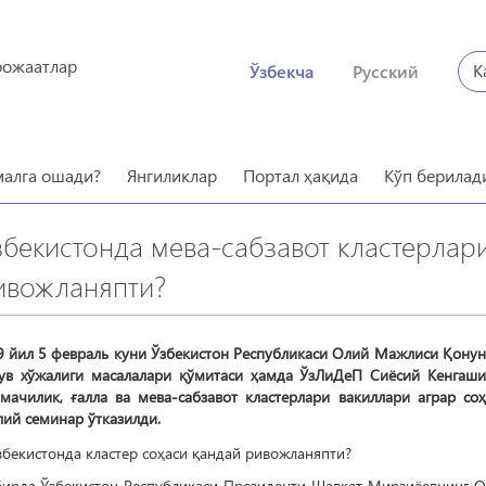
рожаатлар
К
Ўзбекча
Русский
малга ошади?
Янгиликлар
Портал ҳақида
Кўп берилад
збекистонда мева-сабзавот кластерлар
ивожланяпти?
9 йил 5 февраль куни Ўзбекистон Республикаси Олий Мажлиси Қонун
сув хўжалиги масалалари қўмитаси ҳамда ЎзЛиДеП Сиёсий Кенгаш
имачилик, ғалла ва мева-сабзавот кластерлари вакиллари аграр со
ий семинар ўтказилди.
бирда Ўзбекистон Республикаси Президенти Шавкат Мирзиёевнинг 