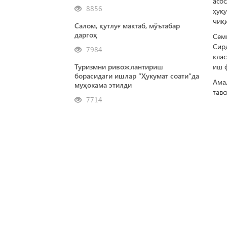
асо
8856
ҳуқу
чиқ
Салом, қутлуғ мактаб, мўътабар
даргоҳ
Сем
Сир
7984
клас
иш 
Туризмни ривожлантириш
борасидаги ишлар “Ҳукумат соати”да
Ама
муҳокама этилди
тавс
7714