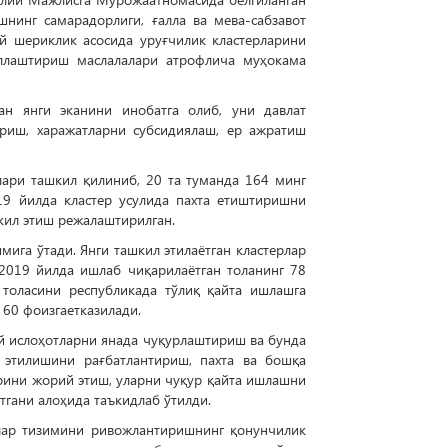
шнинг самарадорлиги, ғалла ва мева-сабзавот
й шериклик асосида уруғчилик кластерларини
ллаштириш маслалалари атрофлича муҳокама
ан янги эканини инобатга олиб, уни давлат
ириш, харажатларни субсидиялаш, ер ажратиш
рлари ташкил қилиниб, 20 та туманда 164 минг
19 йилда кластер усулида пахта етиштиришни
кил этиш режалаштирилган.
мига ўтади. Янги ташкил этилаётган кластерлар
 2019 йилда ишлаб чиқарилаётган толанинг 78
 толасини республикада тўлиқ қайта ишлашга
60 фоизгаетказилади.
 ислоҳотларни янада чуқурлаштириш ва бунда
б этилишини рағбатлантириш, пахта ва бошқа
рини жорий этиш, уларни чуқур қайта ишлашни
тгани алоҳида таъкидлаб ўтилди.
рлар тизимини ривожлантиришнинг қонунчилик