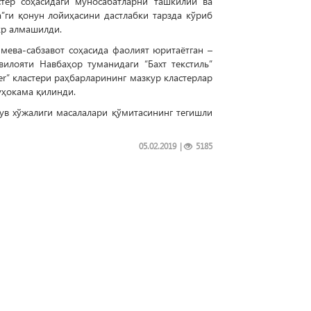
тер соҳасидаги муносабатларни ташкилий ва
а”ги қонун лойиҳасини дастлабки тарзда кўриб
кр алмашилди.
мева-сабзавот соҳасида фаолият юритаётган –
илояти Навбаҳор туманидаги “Бахт текстиль”
er” кластери раҳбарларининг мазкур кластерлар
уҳокама қилинди.
ув хўжалиги масалалари қўмитасининг тегишли
05.02.2019
|
5185