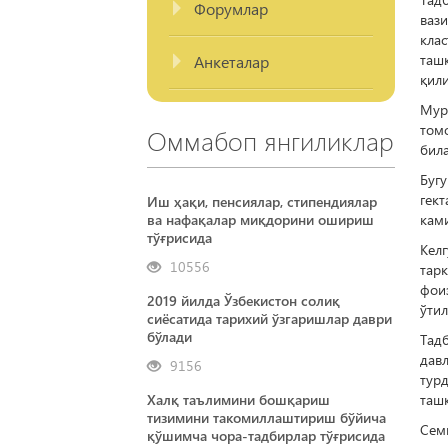
Форумлар
ваз
кла
таш
Анкеталар
қили
Мур
том
Оммабоп янгиликлар
била
Бугу
гек
Иш ҳақи, пенсиялар, стипендиялар
ками
ва нафақалар миқдорини ошириш
тўғрисида
Келг
10556
тар
фои
2019 йилда Ўзбекистон солиқ
ўтил
сиёсатида тарихий ўзгаришлар даври
бўлади
Тад
дав
9156
тур
ташк
Халқ таълимини бошқариш
тизимини такомиллаштириш бўйича
Сем
қўшимча чора-тадбирлар тўғрисида