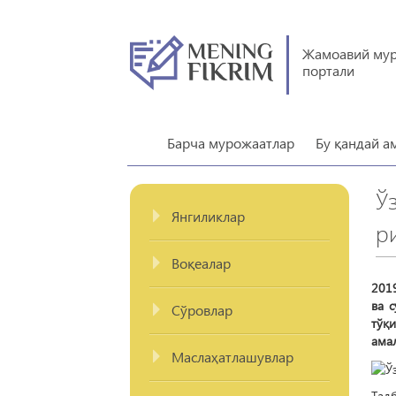
Жамоавий му
портали
Барча мурожаатлар
Бу қандай а
Ў
Янгиликлар
р
Воқеалар
201
ва 
Сўровлар
тўқ
амал
Маслаҳатлашувлар
Тад