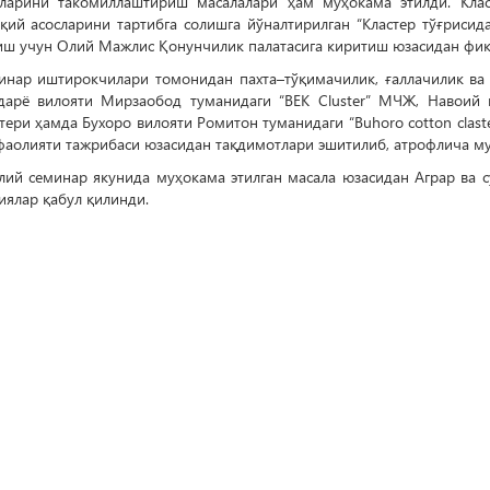
сларини такомиллаштириш масалалари ҳам муҳокама этилди. Клас
қий асосларини тартибга солишга йўналтирилган “Кластер тўғрисид
иш учун Олий Мажлис Қонунчилик палатасига киритиш юзасидан фи
инар иштирокчилари томонидан пахта–тўқимачилик, ғаллачилик ва 
дарё вилояти Мирзаобод туманидаги “BEK Cluster” МЧЖ, Навоий в
тери ҳамда Бухоро вилояти Ромитон туманидаги “Buhoro cotton clast
фаолияти тажрибаси юзасидан тақдимотлари эшитилиб, атрофлича м
лий семинар якунида муҳокама этилган масала юзасидан Аграр ва с
иялар қабул қилинди.