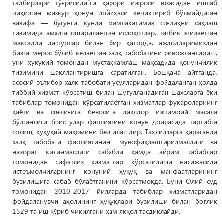
тадбирлари тўғрисида”ги қарори ижроси юзасидан ишлаб
чиқилган мазкур қонун лойиҳаси кечиктириб бўлмайдиган
вазифа — бугунги кунда мамлакатимиз соғлиқни сақлаш
тизимида амалга оширилаётган ислоҳотлар, татбиқ этилаётган
мақсадли дастурлар билан бир қаторда, аждодларимиздан
бизга мерос бўлиб келаётган халқ табобатини ривожлантириш,
уни ҳуқуқий томондан мустаҳкамлаш мақсадида қонунчилик
тизимини шакллантиришга қаратилган. Бошқача айтганда,
асосий эътибор халқ табобати усулларидан фойдаланган ҳолда
тиббий хизмат кўрсатиш билан шуғулланадиган шахсларга ёки
табиблар томонидан кўрсатилаётган хизматлар фуқароларнинг
ҳаёти ва соғлиғига бевосита дахлдор ижтимоий масала
бўлганлиги боис улар фаолиятини қонун доирасида тартибга
солиш, ҳуқуқий мақомини белгилашдир. Таҳлилларга қараганда
халқ табобати фаолиятининг мувофиқлаштирилмаслиги ва
назорат қилинмаслиги сабабли ҳамда айрим табиблар
томонидан сифатсиз хизматлар кўрсатилиши натижасида
истеъмолчиларнинг қонуний ҳуқуқ ва манфаатларининг
бузилишига сабаб бўлаётганини кўрсатмоқда. Буни Олий суд
томонидан 2010-2017 йилларда табиблар хизматларидан
фойдаланувчи аҳолининг ҳуқуқлари бузилиши билан боғлиқ
1529 та иш кўриб чиқилгани ҳам яққол тасдиқлайди.