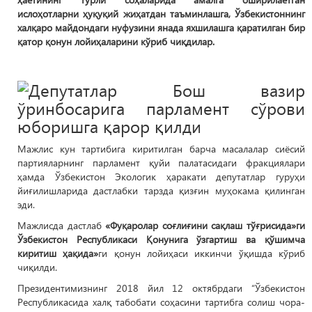
ислоҳотларни ҳуқуқий жиҳатдан таъминлашга, Ўзбекистоннинг
халқаро майдондаги нуфузини янада яхшилашга қаратилган бир
қатор қонун лойиҳаларини кўриб чиқдилар.
Мажлис кун тартибига киритилган барча масалалар сиёсий
партияларнинг парламент қуйи палатасидаги фракциялари
ҳамда Ўзбекистон Экологик ҳаракати депутатлар гуруҳи
йиғилишларида дастлабки тарзда қизғин муҳокама қилинган
эди.
Мажлисда дастлаб
«Фуқаролар соғлиғини сақлаш тўғрисида»ги
Ўзбекистон Республикаси Қонунига ўзгартиш ва қўшимча
киритиш ҳақида»
ги
қонун лойиҳаси иккинчи ўқишда кўриб
чиқилди.
Президентимизнинг 2018 йил 12 октябрдаги “Ўзбекистон
Республикасида халқ табобати соҳасини тартибга солиш чора-