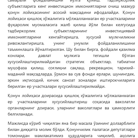
субъектларига кенг инвестицион имкониятларни очиш мазкур
қонун лойиҳасининг асосий мақсадини ифодалайди. Қонун
лойиҳаси қишлоқ хўжалигига мўлжалланмаган ер участкаларини
фуқаролик муомаласига жалб қилиш йўли билан келгусида
тадбиркорлик субъектларининг инвестициявий
имкониятларини кенгайтиришга, хусусий мулкчиликни
ривожлантиришга, унинг унумли фойдаланилишини
таъминлашга йўналтирилган. Шу билан бирга, фойдали қазилма
конлари, давлат мулкига тегишли бўлган
хусусийлаштирилмайдиган стратегик объектлар, табиатни
муҳофаза қилиш, соғлиқни сақлаш, рекреацион, тарихий-
маданий мақсадларда, ўрмон ва сув фонди ерлари, шунингдек,
эркин иқтисодий, кичик саноат зоналари иштирокчиларига
берилган ер участкалари хусусийлаштирилмайди.
Қонун лойиҳаси доирасида қишлоқ хўжалигига мўлжаланмаган
ер участкаларини хусусийлаштириш соҳасида ваколатли
органларнинг доираси, уларнинг ваколатлари ва ҳамкорлиги
белгиланади.
Мажлисда кўриб чиқилган яна бир масала ўзининг долзарблиги
билан диққатга молик бўлди. Қонунчилик палатаси депутатлари
томонидан мамлакатимиз ҳудудларига чиқилиб, аҳолига