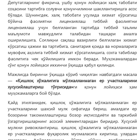
Депутатларнинг фикрича, ушбу қонун лойиҳаси халқ табобати
соҳасини тартибга солувчи қонунчиликни шакллантиришга асос
бўлади. Шунингдек, халқ табобати усулида хизмат кўрсатиш
бўйича фаолиятни лицензиялаш тиббий фаолиятни
лицензиялаш учун белгиланган тартибда тиббий таълим
маълумоти мавжудлиги талабидан ташқари амалга
оширилишига, Соғлиқни сақлаш вазирлиги белгилаган хизмат
кўрсатиш ҳажми ва тартибига, санитария қоида ва нормаларига
мувофиқ аҳолига тиббий хизмат кўрсатилишига, сохта табиблар
фаолитига чек қўйилишига имкон беради. Муҳокамалардан
сўнг қонун лойиҳаси иккинчи ўқишда қабул қилинди.
Мажлисда биринчи ўқишда кўриб чиқилган навбатдаги масала
—
«Қишлоқ хўжалигига мўлжалланмаган ер участкаларини
хусусийлаштириш тўғрисида»
ги қонун лойиҳаси ҳам
муҳокамаларга бой бўлди.
Қайд этилганидек, қишлоқ ҳўжалигига мўлжалланмаган ер
участкаларини шахсий мулк сифатида бериш, амалдаги ер
бозорини такомиллаштириш бозор иқтисодиёти ва таркибий
ўзгартиришларнинг асосий элементларидан биридир. Хусусий
мулкни ривожлантириш, қишлоқ ҳўжалигига мўлжалланмаган
ер участкаларини фуқаролик муомаласига киритиш, улардан
самарали фойдаланишни йўлга қўйиш, тадбиркорлик