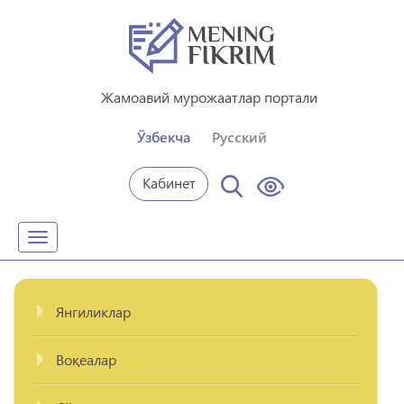
Жамоавий мурожаатлар портали
Ўзбекча
Русский
Кабинет
Toggle
navigation
Янгиликлар
Воқеалар