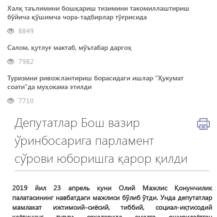
Халқ таълимини бошқариш тизимини такомиллаштириш
бўйича қўшимча чора-тадбирлар тўғрисида
8849
Салом, қутлуғ мактаб, мўътабар даргоҳ
7982
Туризмни ривожлантириш борасидаги ишлар “Ҳукумат
соати”да муҳокама этилди
7710
Депутатлар Бош вазир
ўринбосарига парламент
сўрови юборишга қарор қилди
2019 йил 23 апрель куни Олий Мажлис Қонунчилик
палатасининг навбатдаги мажлиси бўлиб ўтди. Унда депутатлар
мамлакат ижтимоий-сиёсий, тиббий, социал-иқтисодий
ҳаётининг турли соҳаларида амалга оширилаётган