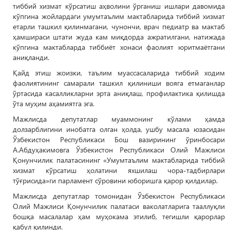
тиббий хизмат кўрсатиш аҳволини ўрганиш ишлари давомида
кўпгина жойлардаги умумтаълим мактабларида тиббий хизмат
етарли ташкил қилинмагани, чунончи, врач педиатр ва мактаб
ҳамшираси штати жуда кам миқдорда ажратилгани, натижада
кўпгина мактабларда тиббиёт хонаси фаолият юритмаётгани
аниқланди.
Қайд этиш жоизки, таълим муассасаларида тиббий ходим
фаолиятининг самарали ташкил қилиниши вояга етмаганлар
ўртасида касалликларни эрта аниқлаш, профилактика қилишда
ўта муҳим аҳамиятга эга.
Мажлисда депутатлар муаммонинг кўлами ҳамда
долзарблигини инобатга олган ҳолда, ушбу масала юзасидан
Ўзбекистон Республикаси Бош вазирининг ўринбосари
А.Абдуҳакимовга Ўзбекистон Республикаси Олий Мажлиси
Қонунчилик палатасининг «Умумтаълим мактабларида тиббий
хизмат кўрсатиш ҳолатини яхшилаш чора-тадбирлари
тўғрисида»ги парламент сўровини юборишга қарор қилдилар.
Мажлисда депутатлар томонидан Ўзбекистон Республикаси
Олий Мажлиси Қонунчилик палатаси ваколатларига тааллуқли
бошқа масалалар ҳам муҳокама этилиб, тегишли қарорлар
қабул қилинди.