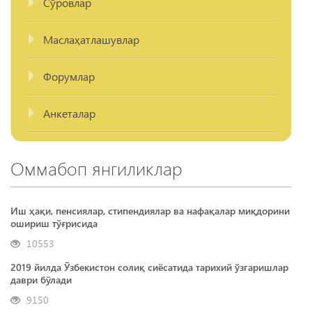
Сўровлар
Маслаҳатлашувлар
Форумлар
Анкеталар
Оммабоп янгиликлар
Иш ҳақи, пенсиялар, стипендиялар ва нафақалар миқдорини
ошириш тўғрисида
10553
2019 йилда Ўзбекистон солиқ сиёсатида тарихий ўзгаришлар
даври бўлади
9150