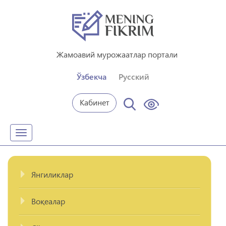
Жамоавий мурожаатлар портали
Ўзбекча
Русский
Кабинет
Toggle
navigation
Янгиликлар
Воқеалар