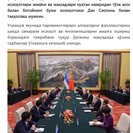
ислоҳотлари миқёси ва мақсадлари нуқтаи назаридан тўла асос
билан Хитойнинг буюк ислоҳотчиси Дэн Сяопинь билан
таққослаш мумкин.
Учрашув якунида парламентлараро алоқаларни фаоллаштириш
ҳамда самарали ислоҳот ва янгиланишларни амалга ошириш
борасидаги тажрибани чуқур ўрганиш мақсадида қўшма
тадбирлар ўтказишга келишиб олинди.