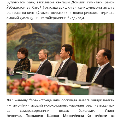
Бутунхитой халқ вакиллари кенгаши Доимий қўмитаси раиси
Ўзбекистон ва Хитой ўртасида эришилган келишувларни амалга
ошириш ва кенг кўламли шерикликни янада ривожлантиришга
амалий ҳисса қўшишга тайёрлигини билдирди.
Ли Чжаньшу Ўзбекистонда янги босқичда амалга оширилаётган
ижтимоий-иқтисодий ислоҳотларни, уларнинг реал натижалари
ва самарадорлигини юксак баҳолади. Унинг
фикрича,
Президент Шавкат Мирзиёевни ўз сиёсати ва