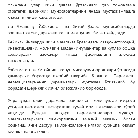
олингани, улар икки давлат ўртасидаги ҳар томонлама
стратегик шериклик муносабатларини янада мустаҳкамлашга
хизмат қилиши қайд этилди.
Ли Чжаньшу Ўзбекистон ва Хитой ўзаро муносабатларда
эришган юксак даражани катта мамнуният билан қайд этди.
Кейинги йилларда икки мамлакат ўртасидаги савдо-иқтисодий,
инвестициявий, молиявий, маданий-гуманитар ва кўплаб бошқа
соҳалардаги алоқалар янада фаоллашгани алоҳида
таъкидланди.
Ўзбекистон ва Хитойнинг қонун чиқарувчи органлари ўртасида
ҳамкорлик борасида ижобий тажриба тўпланган. Парламент
делегацияларининг учрашувлари мунтазам ўтказилиб, бу
борадаги шериклик изчил ривожланиб бормоқда.
Учрашувда олий даражада эришилган келишувлар ижроси
устидан парламент назоратини кучайтириш масалалари кўриб
чиқилди. Бундан ташқари, парламентлараро мулоқот
мамлакатларимиз ҳамкорлигини амалий мазмун билан
бойитиш, янги дастур ва лойиҳаларни илгари суришга хизмат
қилиши қайд этилди.