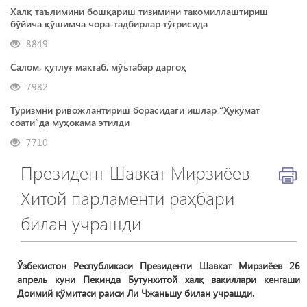
Халқ таълимини бошқариш тизимини такомиллаштириш
бўйича қўшимча чора-тадбирлар тўғрисида
8849
Салом, қутлуғ мактаб, мўътабар даргоҳ
7982
Туризмни ривожлантириш борасидаги ишлар “Ҳукумат
соати”да муҳокама этилди
7710
Президент Шавкат Мирзиёев
Хитой парламенти раҳбари
билан учрашди
​​​​​​​Ўзбекистон Республикаси Президенти Шавкат Мирзиёев 26
апрель куни Пекинда Бутунхитой халқ вакиллари кенгаши
Доимий қўмитаси раиси Ли Чжаньшу билан учрашди.