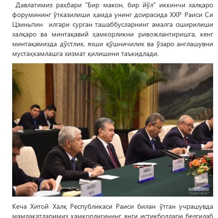
Давлатимиз раҳбари "Бир макон, бир йўл" иккинчи халқаро
форумининг ўтказилиши ҳамда унинг доирасида ХХР Раиси Си
Цзиньпин илгари сурган ташаббусларнинг амалга оширилиши
халқаро ва минтақавий ҳамкорликни ривожлантиришга, кенг
минтақамизда дўстлик, яхши қўшничилик ва ўзаро англашувни
мустаҳкамлашга хизмат қилишини таъкидлади.
Кеча Хитой Халқ Республикаси Раиси билан ўтган учрашувда
мамлакатларимиз ҳамкорлигининг янги истиқболлари белгилаб