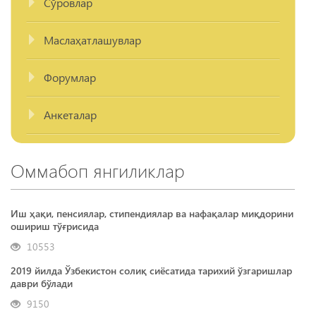
Сўровлар
Маслаҳатлашувлар
Форумлар
Анкеталар
Оммабоп янгиликлар
Иш ҳақи, пенсиялар, стипендиялар ва нафақалар миқдорини
ошириш тўғрисида
10553
2019 йилда Ўзбекистон солиқ сиёсатида тарихий ўзгаришлар
даври бўлади
9150