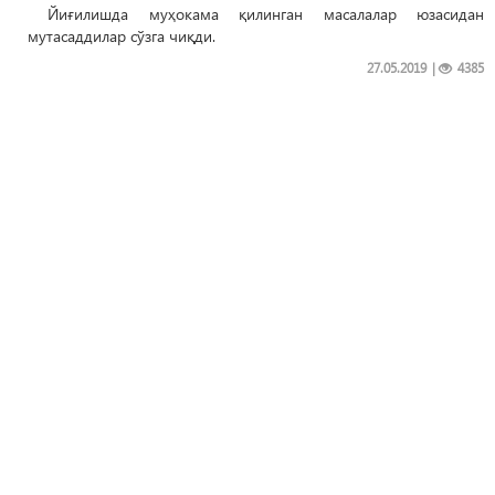
Йиғилишда муҳокама қилинган масалалар юзасидан
мутасаддилар сўзга чиқди.
27.05.2019
|
4385