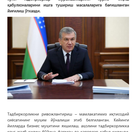
қабулхоналарини ишга тушириш масалаларига бағишланган
йиғилиш ўтказди.
Тадбиркорликни ривожлантириш – мамлакатимиз иқтисодий
сиёсатининг муҳим йўналиши этиб белгиланган. Кейинги
йилларда бизнес муҳитини яхшилаш, аҳолини тадбиркорликка
кенг жалб қилиш бўйича фармон ва қарорлар қабул қилинди.