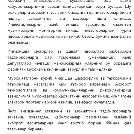
Хорижий инвесторларга кўмаклашиш Бош вазир
қабулхоналарининг асосий вазифаларидан бири бўлади. Шу
боис уларга хорижий тилларни биладиган ва инвесторлар билан
ишлаш салоҳиятига эга кадрлар ишга олинади.
Инвестицияларни жалб этишга тўсқинлик қилаётган
муаммоларни мониторинг қилиш, инвесторларнинг турли
идоралардаги муаммосини ҳал қилиб бериш бўйича вазифалар
белгиланди.
Йиғилишда секторлар ва давлат идоралари раҳбарлари
тадбиркорларга ҳар томонлама кўмаклашиши, Халқ
депутатлари кенгаши мажлисларида уларнинг бу борадаги
фаолияти муҳокама қилиниши зарурлиги таъкидланди.
Мурожаатларни кўриб чиқишда шаффофлик ва тезкорликни
таъминлаш масаласига ҳам эътибор қаратилди. Ахборот
технологиялари ва коммуникацияларини ривожлантириш
вазирлигига мурожаатлар ҳаракатини назорат қилишнинг ягона
электрон порталини жорий қилиш вазифаси юклатилди.
Янги тизимнинг мазмуни ва моҳиятини тадбиркорларга
етказиш, жумладан, қабулхоналар фаолиятини оммавий
ахборот воситаларида кенг ёритиб бориш бўйича ҳам
тавсиялар берилди.