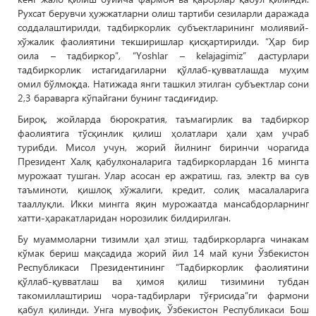
Рухсат берувчи ҳужжатларни олиш тартиби сезиларли даражада
соддалаштирилди, тадбиркорлик субъектларининг молиявий-
хўжалик фаолиятини текширишлар қисқартирилди. “Ҳар бир
оила – тадбиркор”, “Yoshlar – kelajagimiz” дастурлари
тадбиркорлик истагидагиларни қўллаб-қувватлашда муҳим
омил бўлмоқда. Натижада янги ташкил этилган субъектлар сони
2,3 бараварга кўпайгани бунинг тасдиғидир.
Бироқ, жойларда бюрократия, таъмагирлик ва тадбиркор
фаолиятига тўсқинлик қилиш ҳолатлари ҳали ҳам учраб
турибди. Мисол учун, жорий йилнинг биринчи чорагида
Президент Халқ қабулхоналарига тадбиркорлардан 16 мингта
мурожаат тушган. Улар асосан ер ажратиш, газ, электр ва сув
таъминоти, қишлоқ хўжалиги, кредит, солиқ масалаларига
тааллуқли. Икки мингга яқин мурожаатда мансабдорларнинг
хатти-ҳаракатларидан норозилик билдирилган.
Бу муаммоларни тизимли ҳал этиш, тадбиркорларга чинакам
кўмак бериш мақсадида жорий йил 14 май куни Ўзбекистон
Республикаси Президентининг “Тадбиркорлик фаолиятини
қўллаб-қувватлаш ва ҳимоя қилиш тизимини тубдан
такомиллаштириш чора-тадбирлари тўғрисида”ги фармони
қабул қилинди. Унга мувофиқ, Ўзбекистон Республикаси Бош