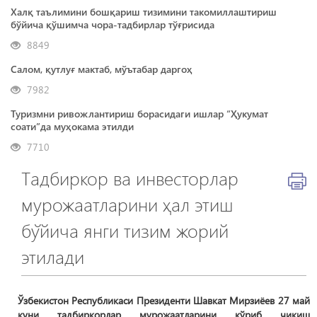
Халқ таълимини бошқариш тизимини такомиллаштириш
бўйича қўшимча чора-тадбирлар тўғрисида
8849
Салом, қутлуғ мактаб, мўътабар даргоҳ
7982
Туризмни ривожлантириш борасидаги ишлар “Ҳукумат
соати”да муҳокама этилди
7710
Тадбиркор ва инвесторлар
мурожаатларини ҳал этиш
бўйича янги тизим жорий
этилади
Ўзбекистон Республикаси Президенти Шавкат Мирзиёев 27 май
куни тадбиркорлар мурожаатларини кўриб чиқиш