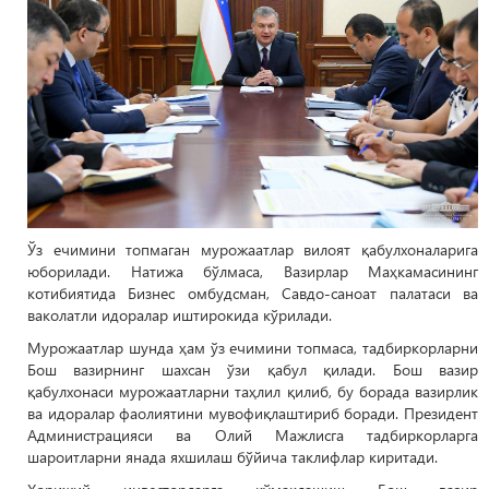
Ўз ечимини топмаган мурожаатлар вилоят қабулхоналарига
юборилади. Натижа бўлмаса, Вазирлар Маҳкамасининг
котибиятида Бизнес омбудсман, Савдо-саноат палатаси ва
ваколатли идоралар иштирокида кўрилади.
Мурожаатлар шунда ҳам ўз ечимини топмаса, тадбиркорларни
Бош вазирнинг шахсан ўзи қабул қилади. Бош вазир
қабулхонаси мурожаатларни таҳлил қилиб, бу борада вазирлик
ва идоралар фаолиятини мувофиқлаштириб боради. Президент
Администрацияси ва Олий Мажлисга тадбиркорларга
шароитларни янада яхшилаш бўйича таклифлар киритади.