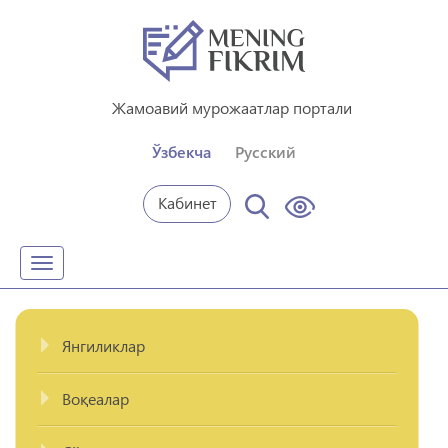
Жамоавий мурожаатлар портали
Ўзбекча
Русский
Кабинет
Toggle
navigation
Янгиликлар
Воқеалар