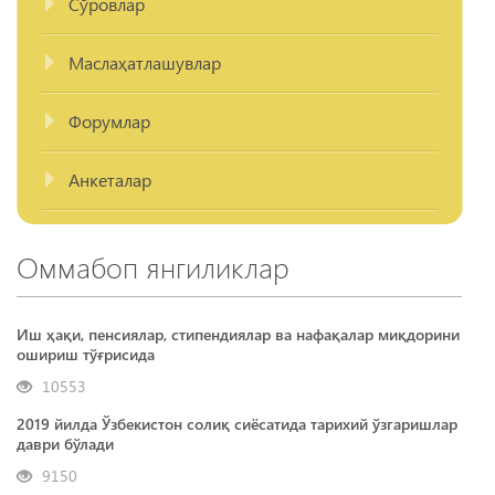
Сўровлар
Маслаҳатлашувлар
Форумлар
Анкеталар
Оммабоп янгиликлар
Иш ҳақи, пенсиялар, стипендиялар ва нафақалар миқдорини
ошириш тўғрисида
10553
2019 йилда Ўзбекистон солиқ сиёсатида тарихий ўзгаришлар
даври бўлади
9150