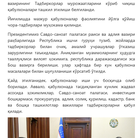
вазирининг Тадбиркорлар мурожаатларини кўриб чиқиш
қабулхоналари ташкил этилиши белгиланди.
Йиғилишда мазкур қабулхоналар фаолиятини йўлга қўйиш
чора-тадбирлари муҳокама қилинди.
Президентимиз Савдо-саноат палатаси раиси ва адлия вазири
раҳбарлигида Республика ишчи гуруҳи тузиб, жойларда
тадбиркорлар билан очиқ, амалий учрашувлар ўтказиш
зарурлигини таъкидлади. Аниқланган муаммоларнинг ҳудудга
тааллуқлиси вилоят ҳокимига, республика даражасидагиси эса
Бош вазирга берилиши, улар ҳафтада бир кун қабулхона
масалалари билан шуғулланиши кўрсатиб ўтилди.
Қайд этилганидек, қабулхоналар иши уч босқичда олиб
борилади. Аввало, қабулхонада тасдиқланган кунлик жадвал
асосида ҳокимликлар, Савдо-саноат палатаси, инвестиция
бошқармаси, прокуратура, адлия, солиқ, қурилиш, кадастр, банк
ва бошқа ташкилотлар вакиллари тадбиркорларни қабул
қилади.