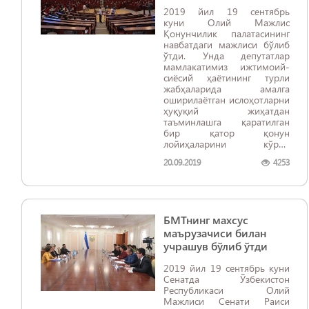
2019 йил 19 сентябрь
куни Олий Мажлис
Қонунчилик палатасининг
навбатдаги мажлиси бўлиб
ўтди. Унда депутатлар
мамлакатимиз ижтимоий-
сиёсий ҳаётининг турли
жабҳаларида амалга
оширилаётган ислоҳотларни
ҳуқуқий жиҳатдан
таъминлашга қаратилган
бир қатор қонун
лойиҳаларини кўриб
чиқдилар.
20.09.2019
4253
БМТнинг махсус
маърузачиси билан
учрашув бўлиб ўтди
2019 йил 19 сентябрь куни
Сенатда Ўзбекистон
Республикаси Олий
Мажлиси Сенати Раиси