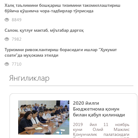
Халқ таълимини бошқариш тизимини такомиллаштириш
бўйича қўшимча чора-тадбирлар тўғрисида
8849
Салом, қутлуғ мактаб, мўътабар даргоҳ
7982
Туризмни ривожлантириш борасидаги ишлар “Ҳукумат
соати”да муҳокама этилди
7710
Янгиликлар
2020 йилги
Бюджетнома қонун
билан қабул қилинади
2019 йил 11 ноябрь
куни Олий Мажлис
Қонунчилик палатасидаги