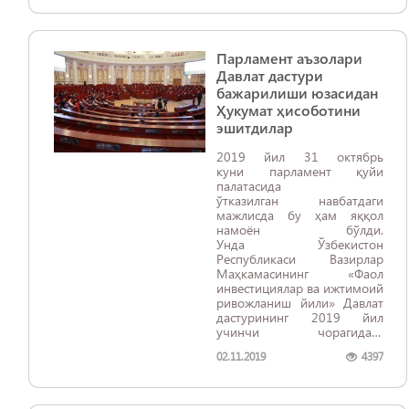
Парламент аъзолари
Давлат дастури
бажарилиши юзасидан
Ҳукумат ҳисоботини
эшитдилар
2019 йил 31 октябрь
куни парламент қуйи
палатасида
ўтказилган навбатдаги
мажлисда бу ҳам яққол
намоён бўлди.
Унда Ўзбекистон
Республикаси Вазирлар
Маҳкамасининг «Фаол
инвестициялар ва ижтимоий
ривожланиш йили» Давлат
дастурининг 2019 йил
учинчи чорагидаги
бажарилишининг бориши
02.11.2019
4397
тўғрисида»ги
ҳисоботи эшитилди.