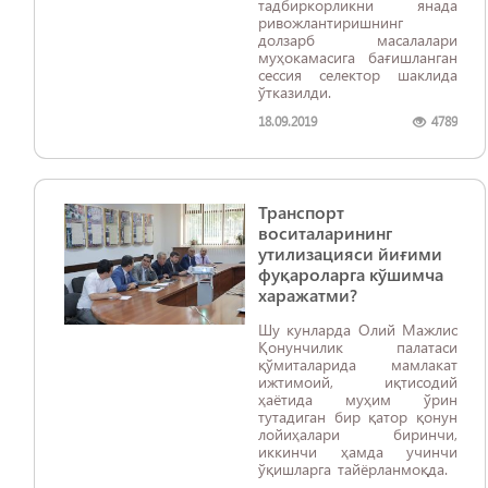
тадбиркорликни янада
ривожлантиришнинг
долзарб масалалари
муҳокамасига бағишланган
сессия селектор шаклида
ўтказилди.
18.09.2019
4789
Транспорт
воситаларининг
утилизацияси йиғими
фуқароларга кўшимча
харажатми?
Шу кунларда Олий Мажлис
Қонунчилик палатаси
қўмиталарида мамлакат
ижтимоий, иқтисодий
ҳаётида муҳим ўрин
тутадиган бир қатор қонун
лойиҳалари биринчи,
иккинчи ҳамда учинчи
ўқишларга тайёрланмоқда.