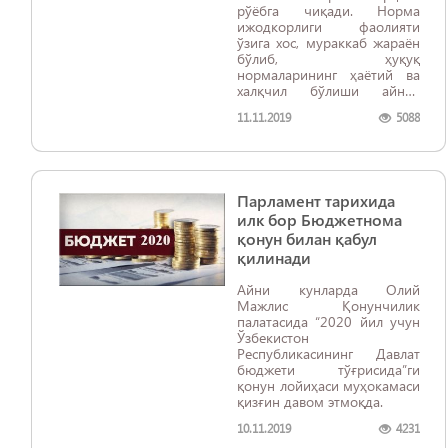
рўёбга чиқади. Норма
ижодкорлиги фаолияти
ўзига хос, мураккаб жараён
бўлиб, ҳуқуқ
нормаларининг ҳаётий ва
халқчил бўлиши айнан
мазкур жараёнга бевосита
11.11.2019
5088
боғлиқ.
Парламент тарихида
илк бор Бюджетнома
қонун билан қабул
қилинади
Айни кунларда Олий
Мажлис Қонунчилик
палатасида “2020 йил учун
Ўзбекистон
Республикасининг Давлат
бюджети тўғрисида”ги
қонун лойиҳаси муҳокамаси
қизғин давом этмоқда.
10.11.2019
4231