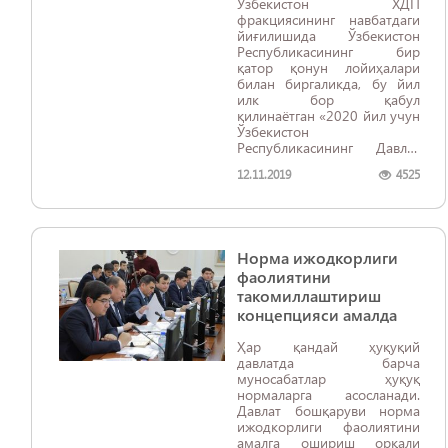
Ўзбекистон ХДП
фракциясининг навбатдаги
йиғилишида Ўзбекистон
Республикасининг бир
қатор қонун лойиҳалари
билан биргаликда, бу йил
илк бор қабул
қилинаётган «2020 йил учун
Ўзбекистон
Республикасининг Давлат
бюджети
12.11.2019
4525
тўғрисида»ги қонун
лойиҳаси ҳам атрофлича
муҳокама қилинди.
Норма ижодкорлиги
фаолиятини
такомиллаштириш
концепцияси амалда
Ҳар қандай ҳуқуқий
давлатда барча
муносабатлар ҳуқуқ
нормаларга асосланади.
Давлат бошқаруви норма
ижодкорлиги фаолиятини
амалга ошириш орқали