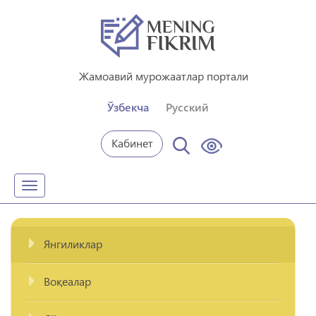
Жамоавий мурожаатлар портали
Ўзбекча
Русский
Кабинет
Toggle
navigation
Янгиликлар
Воқеалар