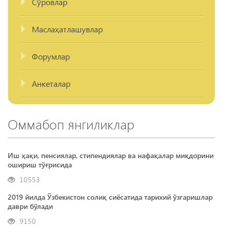
Сўровлар
Маслаҳатлашувлар
Форумлар
Анкеталар
Оммабоп янгиликлар
Иш ҳақи, пенсиялар, стипендиялар ва нафақалар миқдорини
ошириш тўғрисида
10553
2019 йилда Ўзбекистон солиқ сиёсатида тарихий ўзгаришлар
даври бўлади
9150