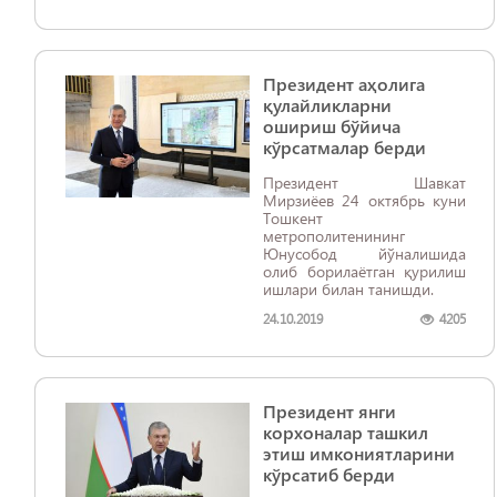
Президент аҳолига
қулайликларни
ошириш бўйича
кўрсатмалар берди ​​​​​​​
Президент Шавкат
Мирзиёев 24 октябрь куни
Тошкент
метрополитенининг
Юнусобод йўналишида
олиб борилаётган қурилиш
ишлари билан танишди.
24.10.2019
4205
Президент янги
корхоналар ташкил
этиш имкониятларини
кўрсатиб берди