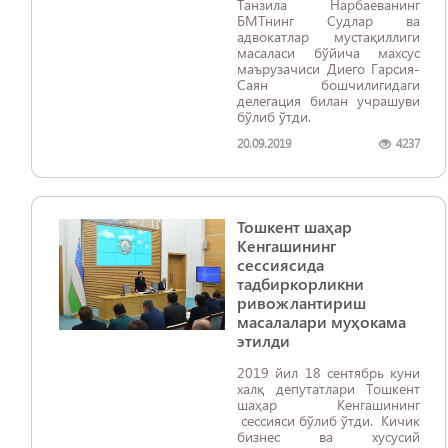
Танзила Нарбаеванинг
БМТнинг Судлар ва
адвокатлар мустақиллиги
масаласи бўйича махсус
маърузачиси Диего Гарсия-
Саян бошчилигидаги
делегация билан учрашуви
бўлиб ўтди.
20.09.2019
4237
Тошкент шаҳар
Кенгашининг
сессиясида
тадбиркорликни
ривожлантириш
масалалари муҳокама
этилди
2019 йил 18 сентябрь куни
халқ депутатлари Тошкент
шаҳар Кенгашининг
сессияси бўлиб ўтди. Кичик
бизнес ва хусусий