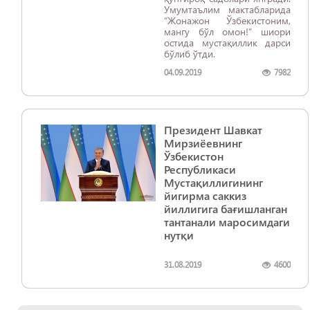
Умумтаълим мактабларида
“Жонажон Ўзбекистоним,
мангу бўл омон!” шиори
остида мустақиллик дарси
бўлиб ўтди.
04.09.2019
7982
Президент Шавкат
Мирзиёевнинг
Ўзбекистон
Республикаси
Мустақиллигининг
йигирма саккиз
йиллигига бағишланган
тантанали маросимдаги
нутқи
31.08.2019
4600