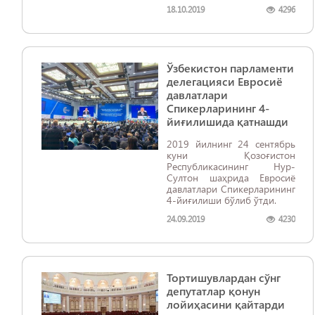
18.10.2019
4296
Ўзбекистон парламенти
делегацияси Евросиё
давлатлари
Спикерларининг 4-
йиғилишида қатнашди
2019 йилнинг 24 сентябрь
куни Қозоғистон
Республикасининг Нур-
Султон шаҳрида Евросиё
давлатлари Спикерларининг
4-йиғилиши бўлиб ўтди.
24.09.2019
4230
Тортишувлардан сўнг
депутатлар қонун
лойиҳасини қайтарди