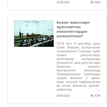
10.09.2019
4433
Бизнес вакиллари
яратилаётган
имкониятлардан
қониқяптими?
2019 йил 9 сентябрь куни
Олий Мажлис Қонунчилик
палатасининг Спикери, қуйи
палата депутатлари,
сенаторлар иштирокида
ўтказилган халқ депутатлари
Андижон вилояти
Кенгашининг сессиясида
Президентимиз томонидан
жорий йилнинг 2 август
куни хусусий тадбиркорлик
ва кичик бизнесни қўллаб-
қувватлаш ва
ривожлантиришга
09.09.2019
4744
бағишланган йиғилишда
белгилаб берилган
вазифалар ижроси