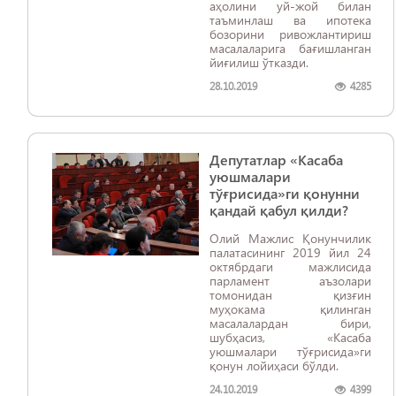
аҳолини уй-жой билан
таъминлаш ва ипотека
бозорини ривожлантириш
масалаларига бағишланган
йиғилиш ўтказди.
28.10.2019
4285
Депутатлар «Касаба
уюшмалари
тўғрисида»ги қонунни
қандай қабул қилди?
Олий Мажлис Қонунчилик
палатасининг 2019 йил 24
октябрдаги мажлисида
парламент аъзолари
томонидан қизғин
муҳокама қилинган
масалалардан бири,
шубҳасиз, «Касаба
уюшмалари тўғрисида»ги
қонун лойиҳаси бўлди.
24.10.2019
4399