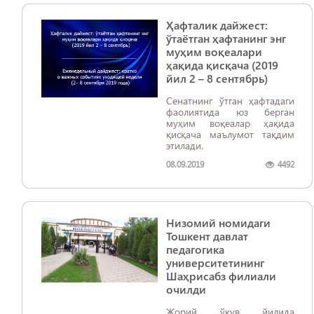
муҳокама қилинди.
Ҳафталик дайжест:
ўтаётган ҳафтанинг энг
муҳим воқеалари
ҳақида қисқача (2019
йил 2 – 8 сентябрь)
Сенатнинг ўтган ҳафтадаги
фаолиятида юз берган
муҳим воқеалар ҳақида
қисқача маълумот тақдим
этилади.
08.09.2019
4492
Низомий номидаги
Тошкент давлат
педагогика
университетининг
Шаҳрисабз филиали
очилди
Жорий ўқув йилида