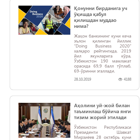
Қонунни бирданига уч
ўқишда қабул
қилишдан муддао
нима?
Жаҳон банкининг куни кеча
эълон қилинган йиллик
“Doing Business 2020”
халқаро рейтингида, 2019
йил якунларига кўра,
Ўзбекистон 190 мамлакат
орасида 69,9 балл тўплаб,
69-ўринни эгаллади.
28.10.2019
4188
Аҳолини уй-жой билан
таъминлаш бўйича янги
тизим жорий этилади
Ўзбекистон Республикаси
Президенти Шавкат
Мирзиёев 28 октябрь куни