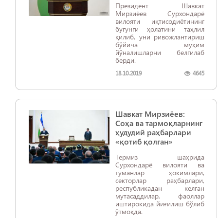
Президент Шавкат
Мирзиёев Сурхондарё
вилояти иқтисодиётининг
бугунги ҳолатини таҳлил
қилиб, уни ривожлантириш
бўйича муҳим
йўналишларни белгилаб
берди.
18.10.2019
4645
Шавкат Мирзиёев:
Соҳа ва тармоқларнинг
ҳудудий раҳбарлари
«қотиб қолган»
Термиз шаҳрида
Сурхондарё вилояти ва
туманлар ҳокимлари,
секторлар раҳбарлари,
республикадан келган
мутасаддилар, фаоллар
иштирокида йиғилиш бўлиб
ўтмоқда.