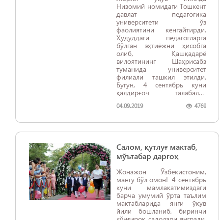
Низомий номидаги Тошкент
давлат педагогика
университети ўз
фаолиятини кенгайтирди.
Ҳудуддаги педагогларга
бўлган эҳтиёжни ҳисобга
олиб, Қашқадарё
вилоятининг Шаҳрисабз
туманида университет
филиали ташкил этилди.
Бугун, 4 сентябрь куни
қалдирғоч талабалар
иштирокида филиалнинг
04.09.2019
4769
расмий очилиш маросими
бўлиб ўтди.
Салом, қутлуғ мактаб,
мўътабар даргоҳ
Жонажон Ўзбекистоним,
мангу бўл омон! 4 сентябрь
куни мамлакатимиздаги
барча умумий ўрта таълим
мактабларида янги ўқув
йили бошланиб, биринчи
қўнғироқ садолари янгради.