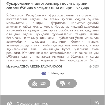
Фуқароларнинг автотранспорт воситаларини
сақлаш бўйича масъулиятини ошириш ҳақида
Ўзбекистон Республикаси фуқароларининг автотранспорт
воситаларини сақлаш ва эгалик қилиш ҳуқуқи бўйича
масъулиятини ошириш тўғрисида норматив-ҳуқуқий
ҳужжатни қабул қилиш керак. Норматив-ҳуқуқий ҳужжатда
жисмоний ва юридик шахслар автомобилга эгалик ҳуқуқини
олишдан олдин қуйидаги ҳужжатларни тақдим этиши
белгиланиши таклиф қилинади: - рўйхатдан ўтган манзилда
автомобилни сақлашга имконияти борлиги (гараж,
автотураргоҳдаги аниқ жойи) ҳақида маълумотнома; - агар
яқинларининг яшаш манзилида бўлса, уларнинг ёзма
розилиги. Юридик шахслар автомобилларини сақлашга ўзи
рўйхатга олинган манзилда имконияти бўлмаса, у ҳолда
таъсисчилари, ишчи ходимлари ёки харидорлари билан
шартномасиз нотариал рухсат бўлса, уларга эгалик ҳуқуқи
Муаллиф: AZIZOV AZIZBEK RAVSHANOVICH
5173
берилади. Бу орқали жисмоний ва юридик шахслар
автомобилларини ...
9
Изоҳлар
125
0
Овозлар етарли эмас