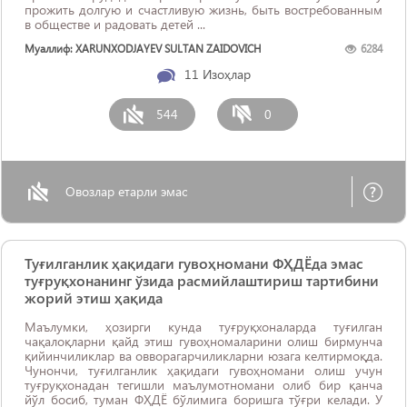
прожить долгую и счастливую жизнь, быть востребованным
в обществе и радовать детей ...
Муаллиф: XARUNXODJAYEV SULTAN ZAIDOVICH
6284
11
Изоҳлар
544
0
Овозлар етарли эмас
Туғилганлик ҳақидаги гувоҳномани ФҲДЁда эмас
туғруқхонанинг ўзида расмийлаштириш тартибини
жорий этиш ҳақида
Маълумки, ҳозирги кунда туғруқхоналарда туғилган
чақалоқларни қайд этиш гувоҳномаларини олиш бирмунча
қийинчиликлар ва овворагарчиликларни юзага келтирмоқда.
Чунончи, туғилганлик ҳақидаги гувоҳномани олиш учун
туғруқхонадан тегишли маълумотномани олиб бир қанча
йўл босиб, туман ФҲДЁ бўлимига боришга тўғри келади. У