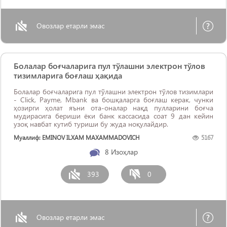
Овозлар етарли эмас
Болалар боғчаларига пул тўлашни электрон тўлов
тизимларига боғлаш ҳақида
Болалар боғчаларига пул тўлашни электрон тўлов тизимлари
- Click, Payme, Мbank ва бошқаларга боғлаш керак, чунки
ҳозирги ҳолат яъни ота-оналар нақд пулларини боғча
мудирасига бериши ёки банк кассасида соат 9 дан кейин
узоқ навбат кутиб туриши бу жуда ноқулайдир.
Муаллиф: EMINOV ILXAM MAXAMMADOVICH
5167
8
Изоҳлар
393
0
Овозлар етарли эмас