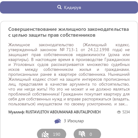
Қидирув
Совершенствование жилищного законодательства
с целью защиты прав собственников
Жилищное законодательство (Жилищный кодекс,
утвержденный законом №713-1 от 24.12.1998 года) не
защищает прав собственников недвижимости (дома или
квартиры). В настоящее время в производстве Гражданских
и Уголовных судов рассматривается множество судебных
исков между собственником жилья и гражданами,
прописанными ранее в квартире собственника. Нынешний
Жилищный кодекс стоит на защите интересов прописанных
лиц, представляя в качестве аргумента то обстоятельство,
что им негде жить! Но это не может и не должно являться
проблемой собственника! Гражданин покупает квартиру для
себя для собственных нужд и вправе распоряжаться (владеть,
пользоваться) имуществом по своему усмотрению, и закон
должен ...
Муаллиф: RUSTAVLETOV ABDUMANAB ABUTALIPOVICH
5234
3
Изоҳлар
190
0