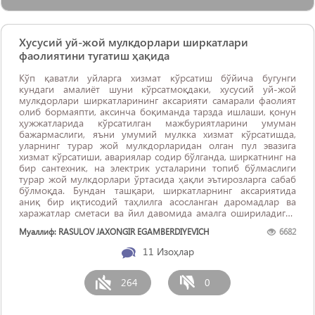
Хусусий уй-жой мулкдорлари ширкатлари
фаолиятини тугатиш ҳақида
Кўп қаватли уйларга хизмат кўрсатиш бўйича бугунги
кундаги амалиёт шуни кўрсатмоқдаки, хусусий уй-жой
мулкдорлари ширкатларининг аксарияти самарали фаолият
олиб бормаяпти, аксинча боқиманда тарзда ишлаши, қонун
ҳужжатларида кўрсатилган мажбуриятларини умуман
бажармаслиги, яъни умумий мулкка хизмат кўрсатишда,
уларнинг турар жой мулкдорларидан олган пул эвазига
хизмат кўрсатиши, авариялар содир бўлганда, ширкатнинг на
бир сантехник, на электрик усталарини топиб бўлмаслиги
турар жой мулкдорлари ўртасида ҳақли эътирозларга сабаб
бўлмоқда. Бундан ташқари, ширкатларнинг аксариятида
аниқ бир иқтисодий таҳлилга асосланган даромадлар ва
харажатлар сметаси ва йил давомида амалга ошириладиган
ишлар бўйича йиллик иш режалари умуман талабга ...
Муаллиф: RASULOV JAXONGIR EGAMBERDIYEVICH
6682
11
Изоҳлар
264
0