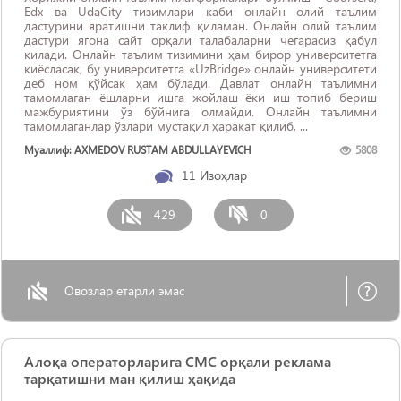
Edx ва UdaCity тизимлари каби онлайн олий таълим
дастурини яратишни таклиф қиламан. Онлайн олий таълим
дастури ягона сайт орқали талабаларни чегарасиз қабул
қилади. Онлайн таълим тизимини ҳам бирор университетга
қиёсласак, бу университетга «UzBridge» онлайн унивeрситeти
деб ном қўйсак ҳам бўлади. Давлат онлайн таълимни
тамомлаган ёшларни ишга жойлаш ёки иш топиб бериш
мажбуриятини ўз бўйнига олмайди. Онлайн таълимни
тамомлаганлар ўзлари мустақил ҳаракат қилиб, ...
Муаллиф: AXMEDOV RUSTAM ABDULLAYEVICH
5808
11
Изоҳлар
429
0
Овозлар етарли эмас
Алоқа операторларига СМС орқали реклама
тарқатишни ман қилиш ҳақида