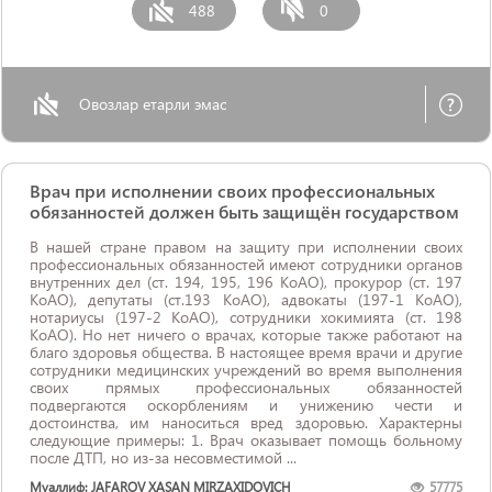
488
0
Овозлар етарли эмас
Врач при исполнении своих профессиональных
обязанностей должен быть защищён государством
В нашей стране правом на защиту при исполнении своих
профессиональных обязанностей имеют сотрудники органов
внутренних дел (ст. 194, 195, 196 КоАО), прокурор (ст. 197
КоАО), депутаты (ст.193 КоАО), адвокаты (197-1 КоАО),
нотариусы (197-2 КоАО), сотрудники хокимията (ст. 198
КоАО). Но нет ничего о врачах, которые также работают на
благо здоровья общества. В настоящее время врачи и другие
сотрудники медицинских учреждений во время выполнения
своих прямых профессиональных обязанностей
подвергаются оскорблениям и унижению чести и
достоинства, им наноситься вред здоровью. Характерны
следующие примеры: 1. Врач оказывает помощь больному
после ДТП, но из-за несовместимой ...
Муаллиф: JAFAROV XASAN MIRZAXIDOVICH
57775