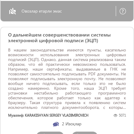
Овозлар етарли эмас
О дальнейшем совершенствовании системы
электронной цифровой подписи (ЭЦП)
В нашем законодательстве имеются пункты, касательно
возможности использования электронных цифровых
подписей (ЭЦП). Однако, данная система реализована таким
образом, что ей практически невозможно пользоваться.
Например, наши сертификаты, выдаваемые в ГНК не
позволяют самостоятельно подписывать PDF документы. Не
позволяют подписывать электронную почту. Не позволяют
вообще ничего подписывать, если только это не было
создано намеренно. Кроме того, наша ЭЦП требует
установки нестабильно работающего программного
обеспечения, которое работает только как адаптер к
браузеру. Такая структура привела к появлению систем
исключительно платного документооборота, с которым
физическое лицо вообще никак не может
Муаллиф: KARAKISHYAN SERGEY VLADIMIROVICH
5071
взаимодействовать.
2
Изоҳлар