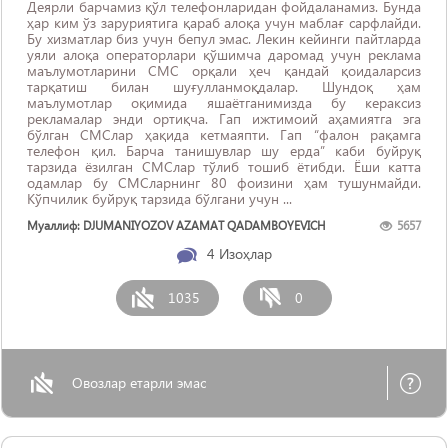
Деярли барчамиз қўл телефонларидан фойдаланамиз. Бунда
ҳар ким ўз заруриятига қараб алоқа учун маблағ сарфлайди.
Бу хизматлар биз учун бепул эмас. Лекин кейинги пайтларда
уяли алоқа операторлари қўшимча даромад учун реклама
маълумотларини СМС орқали ҳеч қандай қоидаларсиз
тарқатиш билан шуғулланмоқдалар. Шундоқ ҳам
маълумотлар оқимида яшаётганимизда бу кераксиз
рекламалар энди ортиқча. Гап ижтимоий аҳамиятга эга
бўлган СМСлар ҳақида кетмаяпти. Гап “фалон рақамга
телефон қил. Барча танишувлар шу ерда” каби буйруқ
тарзида ёзилган СМСлар тўлиб тошиб ётибди. Ёши катта
одамлар бу СМСларнинг 80 фоизини ҳам тушунмайди.
Кўпчилик буйруқ тарзида бўлгани учун ...
Муаллиф: DJUMANIYOZOV AZAMAT QADAMBOYEVICH
5657
4
Изоҳлар
1035
0
Овозлар етарли эмас