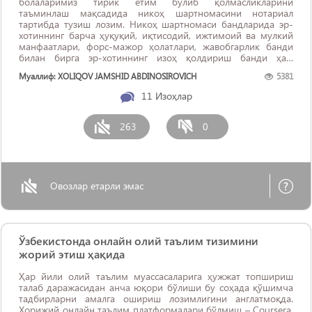
болаларимиз тирик етим бўлиб қолмасликларини
таъминлаш мақсадида никоҳ шартномасини нотариал
тартибда тузиш лозим. Никоҳ шартномаси бандларида эр-
хотиннинг барча ҳуқуқий, иқтисодий, ижтимоий ва мулкий
манфаатлари, форс-мажор ҳолатлари, жавобгарлик банди
билан бирга эр-хотиннинг изоҳ қолдириш банди ҳам
киритилиши керак деб ўйлаймиз. Бу ҳолат ўз навбатида,
Муаллиф: XOLIQOV JAMSHID ABDINOSIROVICH
5381
эрнинг хотин олдидаги, хотиннинг эр олдидаги ...
11
Изоҳлар
263
0
Овозлар етарли эмас
Ўзбекистонда онлайн олий таълим тизимини
жорий этиш ҳақида
Ҳар йили олий таълим муассасаларига ҳужжат топшириш
талаб даражасидан анча юқори бўлиши бу соҳада қўшимча
тадбирларни амалга ошириш лозимлигини англатмоқда.
Хорижий онлайн таълим платформалари бўлмиш – Coursera,