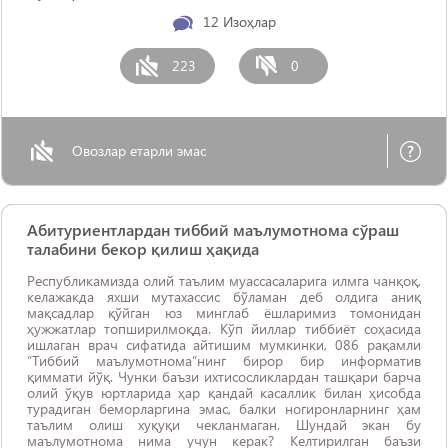
12
Изоҳлар
223
0
Овозлар етарли эмас
Абитуриентлардан тиббий маълумотнома сўраш
талабини бекор қилиш ҳақида
Республикамизда олий таълим муассасаларига илмга чанқоқ,
келажакда яхши мутахассис бўламан деб олдига аниқ
мақсадлар қўйган юз минглаб ёшларимиз томонидан
ҳужжатлар топширилмоқда. Кўп йиллар тиббиёт соҳасида
ишлаган врач сифатида айтишим мумкинки, 086 рақамли
“Тиббий маълумотнома”нинг бирор бир информатив
қиммати йўқ. Чунки баъзи ихтисосликлардан ташқари барча
олий ўқув юртларида ҳар қандай касаллик билан ҳисобда
турадиган беморларгина эмас, балки ногиронларнинг ҳам
таълим олиш хуқуқи чекланмаган. Шундай экан бу
маълумотнома нима учун керак? Келтирилган баъзи