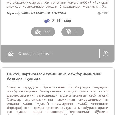
мутахассисликлар эса абитуриентни махсус тиббий кўрикдан
алоҳида комиссиялар орқали ўтказадилар. Маълумки 086
формадаги маълумотлар (қон ва бошқа таҳлиллар) 1 ...
Муаллиф: VARISOVA MAKSUDA AZIZOVNA
5996
21
Изоҳлар
728
0
Овозлар етарли эмас
Никоҳ шартномаси тузишнинг мажбурийлигини
белгилаш ҳақида
Оила – муқаддас. Эр-хотиннинг бир-бирлари олдидаги
мажбуриятларини бажаришида юридик кучга эга никоҳ
шартномасининг имзоланиши муҳим аҳамият касб этади.
Оилалар мустаҳкамлигини таъминлаш, ажрашишларнинг
олдини олиш, мулкий низоларнинг келиб чиқишини
бартараф этиш ҳамда эр-хотин ҳуқуқ ва мажбуриятларини
ҳис қилган ҳолда яшашлари, келажагимиз бўлмиш