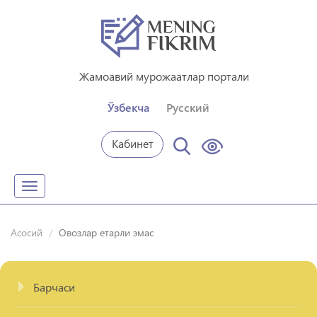
Жамоавий мурожаатлар портали
Ўзбекча
Русский
Кабинет
Toggle
navigation
Асосий
Овозлар етарли эмас
Барчаси