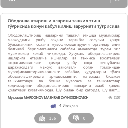
Ободонлаштириш ишларини ташкил этиш
тўғрисида қонун қабул қилиш зарурияти тўғрисида
Ободонлаштириш ишларини ташкил этишда муаммолар
мавжудлиги, ушбу соҳани тартибга солувчи қонун
бўлмаганлиги, соҳани мувофиқлаштирувчи органлар аниқ
белгилаб берилмаганлиги сабабли амалиётда турли хил
муаммолар келиб чиқмоқда. Хусусан, ободонлаштириш
ишларига етарлича ишчилар ва техника воситалари
ажратилмаганлиги ҳамда ушбу соҳа республика
даражасидаги махсус ваколатли орган томонидан
мувофиқлаштирилмаганлиги сабабли, ҳудудларни тўлиқ
ободонлаштиришга эришилмаяпти, натижада бюджет
ташкилотлари ва бошқа муассаса ва ташкилотлар
ходимларини ободонлаштириш ишларига жалб қилиш
ҳолатлари кузатилмоқда. Шу билан бир қаторда, шу вақтга
қадар ушбу соҳадаги махсус ваколатли орган ҳамда унинг
Муаллиф: MARDONOV MASHRAB ZAYNIDDINOVICH
5107
ваколатлари, ободонлаштириш соҳасидаги қонун бузилиш
ҳолатлари учун жавобгарлик масалалари ва бошқа ...
4
Изоҳлар
156
0