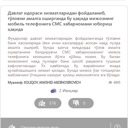
Давлат идораси хизматларидан фойдаланиб,
тўловни амалга оширганда бу ҳақида мижознинг
мобиль телефонига СМС хабарномани юбориш
ҳақида
Фуқаролар давлат хизматларидан фойдаланганда тўловни
банк кассаларида (ёки ички кассаларда) асосан нақд пулда
амалга ошириб, бунда қанча миқдорда тўлов амалга
оширганини билдирувчи СМС хабарноманинг мижоз
телефонига келишини йўлга қўйиш лозим. Бу билан
мижознинг нақд пуллари банк ҳисоб рақамига тушиши
кафолатланади. Ўз навбатида бу жараённинг янада
қулайлашишига хизмат қилади. Бунда мижоз ўзи топширган
маблағнинг ўтишини назорат қилиш имкониятига эга бўлади.
Муаллиф: XOLIQOV JAMSHID ABDINOSIROVICH
4845
2
Изоҳлар
576
0
Овозлар етарли эмас