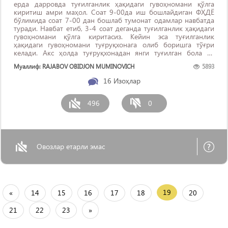
ерда дарровда туғилганлик ҳақидаги гувоҳномани қўлга
киритиш амри маҳол. Соат 9-00да иш бошлайдиган ФҲДЁ
бўлимида соат 7-00 дан бошлаб тумонат одамлар навбатда
туради. Навбат етиб, 3-4 соат деганда туғилганлик ҳақидаги
гувоҳномани қўлга киритасиз. Кейин эса туғилганлик
ҳақидаги гувоҳномани туғруқхонага олиб боришга тўғри
келади. Акс ҳолда туғруқхонадан янги туғилган бола ва
онасига уйига кетиш ...
Муаллиф: RAJABOV OBIDJON MUMINOVICH
5893
16
Изоҳлар
496
0
Овозлар етарли эмас
19
«
14
15
16
17
18
20
21
22
23
»