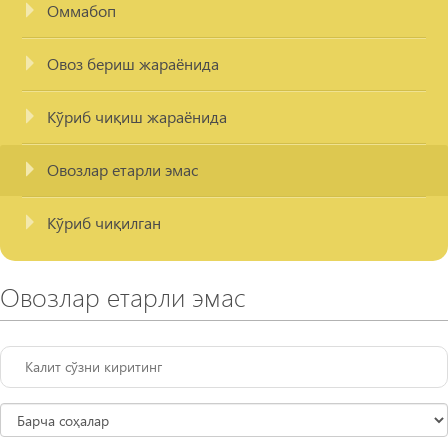
Оммабоп
Овоз бериш жараёнида
Кўриб чиқиш жараёнида
Овозлар етарли эмас
Кўриб чиқилган
Овозлар етарли эмас