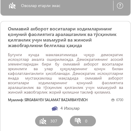
Овозлар етарли эмас
Оммавий ахборот воситалари ходимларининг
қонуний фаолиятига аралашганлик ва тўсқинлик
қилганлик учун маъмурий ва жиноий
жавобгарликни белгилаш ҳақида
Бугунги кунда мамлакатимизда чуқур демократик
ислоҳотлар амалга оширилмоқда. Демократиянинг асосий
элементларидан бири бу оммавий ахборот воситалари
эркинлиги ва улар ҳуқуқларининг қонун билан
кафолатланганлиги ҳисобланади. Демократик ислоҳотларни
янада мустаҳкамлаш мақсадида оммавий ахборот
воситалари ходимларининг қонуний фаолиятига
аралашганлик ва тўсқинлик қилганлик учун маъмурий ва
жиноий жавобгарлик жорий қилишни таклиф қиламиз.
Муаллиф: SIRGABAYEV SALAMAT BAZARBAYEVICH
6700
4
Изоҳлар
307
0