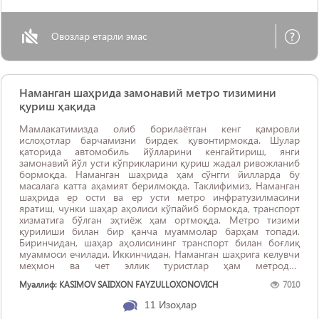
Овозлар етарли эмас
Наманган шаҳрида замонавий метро тизимини
қуриш ҳақида
Мамлакатимизда олиб борилаётган кенг қамровли
ислоҳотлар барчамизни бирдек қувонтирмокда. Шулар
қаторида автомобиль йўлларини кенгайтириш, янги
замонавий йўл усти кўприкларини қуриш жадал ривожланиб
бормоқда. Наманган шаҳрида ҳам сўнгги йилларда бу
масалага катта аҳамият берилмоқда. Таклифимиз, Наманган
шаҳрида ер ости ва ер усти метро инфратузилмасини
яратиш, чунки шаҳар аҳолиси кўпайиб бормокда, транспорт
хизматига бўлган эҳтиёж ҳам ортмоқда. Метро тизими
қурилиши билан бир қанча муаммолар барҳам топади.
Биринчидан, шаҳар аҳолисининг транспорт билан боғлиқ
муаммоси ечилади. Иккинчидан, Наманган шаҳрига келувчи
меҳмон ва чет эллик туристлар ҳам метродан
фойдаланишига ҳамда ички туризмнинг ривожига катта ...
Муаллиф: KASIMOV SAIDXON FAYZULLOXONOVICH
7010
11
Изоҳлар