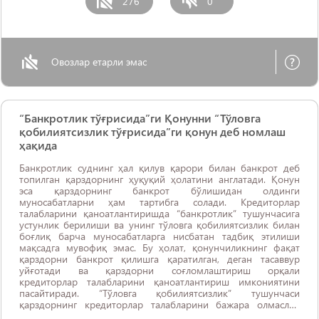
276
0
Овозлар етарли эмас
“Банкротлик тўғрисида”ги Қонунни “Тўловга
қобилиятсизлик тўғрисида”ги қонун деб номлаш
ҳақида
Банкротлик суднинг ҳал қилув қарори билан банкрот деб
топилган қарздорнинг ҳуқуқий ҳолатини англатади. Қонун
эса қарздорнинг банкрот бўлишидан олдинги
муносабатларни ҳам тартибга солади. Кредиторлар
талабларини қаноатлантиришда “банкротлик” тушунчасига
устунлик берилиши ва унинг тўловга қобилиятсизлик билан
боғлиқ барча муносабатларга нисбатан тадбиқ этилиши
мақсадга мувофиқ эмас. Бу ҳолат, қонунчиликнинг фақат
қарздорни банкрот қилишга қаратилган, деган тасаввур
уйғотади ва қарздорни соғломлаштириш орқали
кредиторлар талабларини қаноатлантириш имкониятини
пасайтиради. “Тўловга қобилиятсизлик” тушунчаси
қарздорнинг кредиторлар талабларини бажара олмаслик
ҳолатини билдиради. Тўловга қобилиятсизлик ҳолати иш