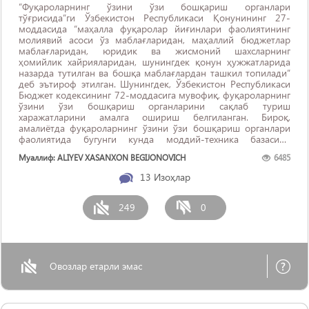
“Фуқароларнинг ўзини ўзи бошқариш органлари
тўғрисида”ги Ўзбекистон Республикаси Қонунининг 27-
моддасида “маҳалла фуқаролар йиғинлари фаолиятининг
молиявий асоси ўз маблағларидан, маҳаллий бюджетлар
маблағларидан, юридик ва жисмоний шахсларнинг
ҳомийлик хайрияларидан, шунингдек қонун ҳужжатларида
назарда тутилган ва бошқа маблағлардан ташкил топилади”
деб эътироф этилган. Шунингдек, Ўзбекистон Республикаси
Бюджет кодексининг 72-моддасига мувофиқ, фуқароларнинг
ўзини ўзи бошқариш органларини сақлаб туриш
харажатларини амалга ошириш белгиланган. Бироқ,
амалиётда фуқароларнинг ўзини ўзи бошқариш органлари
фаолиятида бугунги кунда моддий-техника базасини
такомиллаштириш ва молиялаштириш масалалари бўйича
Муаллиф: ALIYEV XASANXON BEGIJONOVICH
6485
ҳанузгача ўз ечимини топмаган бир қатор муаммолар
мавжудлиги ва кундалик ишда ишлатиладиган ёзув қоғози,
13
Изоҳлар
канцелярия ...
249
0
Овозлар етарли эмас