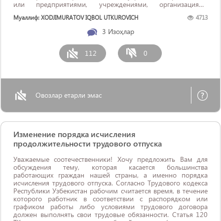
или предприятиями, учреждениями, организациями
имущества и другие. Также, деятельность частного сыска
Муаллиф: XODJIMURATOV IQBOL UTKUROVICH
4713
может помочь адвокатам не только при ведении
гражданских, экономических и административных ...
3
Изоҳлар
112
0
Овозлар етарли эмас
Изменение порядка исчисления
продолжительности трудового отпуска
Уважаемые соотечественники! Хочу предложить Вам для
обсуждения тему, которая касается большинства
работающих граждан нашей страны, а именно порядка
исчисления трудового отпуска. Согласно Трудового кодекса
Республики Узбекистан рабочим считается время, в течение
которого работник в соответствии с распорядком или
графиком работы либо условиями трудового договора
должен выполнять свои трудовые обязанности. Статья 120