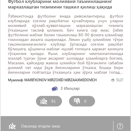
Футбол клубларини молиявий таъминлашнинг
марказлашган тизимини ташкил қилиш ҳақида
Ўзбекистонда футболни янада ривожлантириш, футбол
клубларида соғлом рақобатни кучайтириш учун уларни
молиявий қўллаб-қувватлашни марказлашган тизимга
ўтказишни таклиф қиламиз. Ҳеч кимга сир эмас, ўзбек
футболини маблағ билан таъминлаш 80-90 фоизга ҳомийлар
томонидан амалга оширилади. Лекин ушбу ҳомийлик тўғри
тақсимланмаганлиги клублар ўртасида соғлом рақобат
бўлишига, қўшимча маблағ ишлаб топишга ҳаракат қилишга
тўсқинлик қилади. Яъни, клубларнинг чемпионатимизда
эгаллаб турган ўрни аксарият ҳолларда ҳомийларга боғлиқ.
Масалан, қайсидир жамоа ҳомийси бой бўлганлиги сабабли
доимий чет элда ўқув йиғинларини ўтказса, бошқа бири
йиғинларни пойтахтда ўтказишга ҳам зўрға маблағ топади.
Клубларнинг молиявий ҳолати ўртасидаги фарқ футболчилар
Муаллиф: MARIFXONOV MIRZOXID MIRZAAXMEDOVICH
5127
...
3
Изоҳлар
91
0
Овозлар етарли эмас