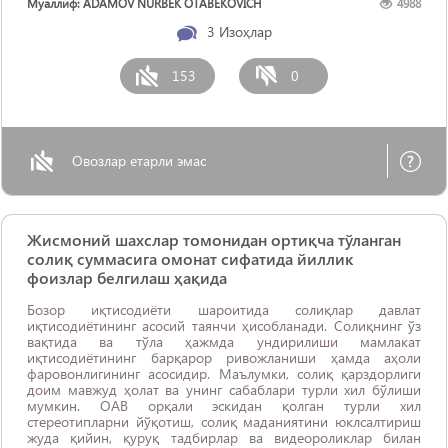
Муаллиф: ADAMOV NURBEK OTABEKOVICH
4988
3
Изоҳлар
153
0
Овозлар етарли эмас
Жисмоний шахслар томонидан ортиқча тўланган
солиқ суммасига омонат сифатида йиллик
фоизлар белгилаш ҳақида
Бозор иқтисодиёти шароитида солиқлар давлат
иқтисодиётининг асосий таянчи ҳисобланади. Солиқнинг ўз
вақтида ва тўла ҳажмда ундирилиши мамлакат
иқтисодиётининг барқарор ривожланиши ҳамда аҳоли
фаровонлигининг асосидир. Маълумки, солиқ қарздорлиги
доим мавжуд ҳолат ва унинг сабаблари турли хил бўлиши
мумкин. ОАВ орқали эскидан қолган турли хил
стереотипларни йўқотиш, солиқ маданиятини юклсалтириш
жуда қийин, қуруқ тадбирлар ва видеороликлар билан