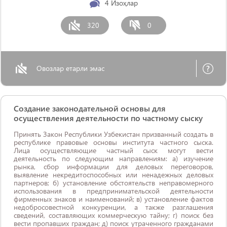
4
Изоҳлар
320
0
Овозлар етарли эмас
Создание законодательной основы для
осуществления деятельности по частному сыску
Принять Закон Республики Узбекистан призванный создать в
республике правовые основы института частного сыска.
Лица осуществляющие частный сыск могут вести
деятельность по следующим направлениям: а) изучение
рынка, сбор информации для деловых переговоров,
выявление некредитоспособных или ненадежных деловых
партнеров; б) установление обстоятельств неправомерного
использования в предпринимательской деятельности
фирменных знаков и наименований; в) установление фактов
недобросовестной конкуренции, а также разглашения
сведений, составляющих коммерческую тайну; г) поиск без
вести пропавших граждан; д) поиск утраченного гражданами