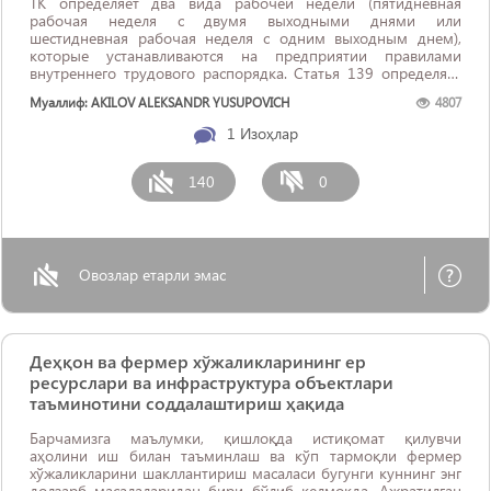
ТК определяет два вида рабочей недели (пятидневная
рабочая неделя с двумя выходными днями или
шестидневная рабочая неделя с одним выходным днем),
которые устанавливаются на предприятии правилами
внутреннего трудового распорядка. Статья 139 определяет
порядок исчисления продолжительности ежегодных
Муаллиф: AKILOV ALEKSANDR YUSUPOVICH
4807
отпусков, так «Продолжительность ...
1
Изоҳлар
140
0
Овозлар етарли эмас
Деҳқон ва фермер хўжаликларининг ер
ресурслари ва инфраструктура объектлари
таъминотини соддалаштириш ҳақида
Барчамизга маълумки, қишлоқда истиқомат қилувчи
аҳолини иш билан таъминлаш ва кўп тармоқли фермер
хўжаликларини шакллантириш масаласи бугунги куннинг энг
долзарб масалаларидан бири бўлиб келмоқда. Ажратилган