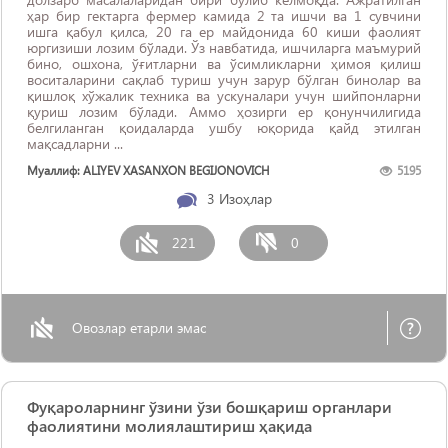
ҳар бир гектарга фермер камида 2 та ишчи ва 1 сувчини
ишга қабул қилса, 20 га ер майдонида 60 киши фаолият
юргизиши лозим бўлади. Ўз навбатида, ишчиларга маъмурий
бино, ошхона, ўғитларни ва ўсимликларни ҳимоя қилиш
воситаларини сақлаб туриш учун зарур бўлган бинолар ва
қишлоқ хўжалик техника ва ускуналари учун шийпонларни
қуриш лозим бўлади. Аммо ҳозирги ер қонунчилигида
белгиланган қоидаларда ушбу юқорида қайд этилган
мақсадларни ...
Муаллиф: ALIYEV XASANXON BEGIJONOVICH
5195
3
Изоҳлар
221
0
Овозлар етарли эмас
Фуқароларнинг ўзини ўзи бошқариш органлари
фаолиятини молиялаштириш ҳақида