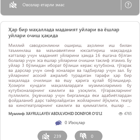
Овозлар етарли эмас
Ҳар бир маҳаллада маданият уйлари ва ёшлар
уйлари очиш ҳақида
Миллий саводхонликни ошириш, аҳолини иш билан
таъминлаш ва маънавиятини юксалтириш мақсадида
катталар учун маданият уйларини ҳамда 16 ёшгача бўлган
болалар учун эса ёшлар уйларини очишни таклиф этамиз. Бу
уйлар 3 бўлимдан иборат бўлиши керак: кутубхона, тўгарак
ва дарслар учун синф хоналари ва тадбирлар учун зал. Бу
уйларнинг асосий ажралиб турадиган тарафи ҳар бир
маҳаллада очилиши ва ёшу қарига қулай бўлишидир.
Ҳозирги кундаги маҳаллалардаги муаммоларимиз бу
кутубхоналарнинг камлиги ва узоқлиги, тўгаракларнинг
пуллилиги, ўқувчилар учун биргаликда ёки адабиётлардан
фойдаланиб дарс тайёрлайдиган жойларнинг йўқлиги, театр
ва кинотеатрларнинг камлиги ва қимматлиги, ёшлар ва
аёллар ...
Муаллиф: XAYRULLAYEV ABDULVOHID DONIYOR O‘G‘LI
4765
0
Изоҳлар
239
0