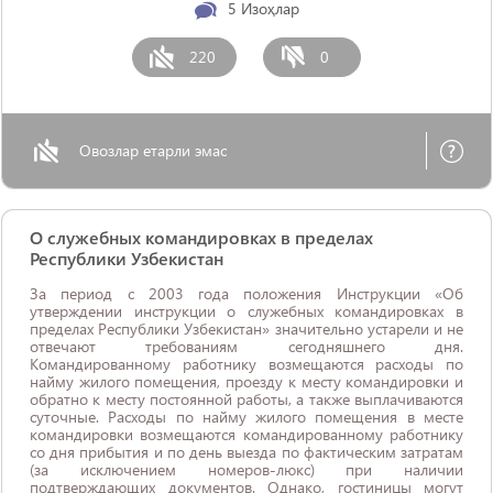
5
Изоҳлар
220
0
Овозлар етарли эмас
О служебных командировках в пределах
Республики Узбекистан
За период с 2003 года положения Инструкции «Об
утверждении инструкции о служебных командировках в
пределах Республики Узбекистан» значительно устарели и не
отвечают требованиям сегодняшнего дня.
Командированному работнику возмещаются расходы по
найму жилого помещения, проезду к месту командировки и
обратно к месту постоянной работы, а также выплачиваются
суточные. Расходы по найму жилого помещения в месте
командировки возмещаются командированному работнику
со дня прибытия и по день выезда по фактическим затратам
(за исключением номеров-люкс) при наличии
подтверждающих документов. Однако, гостиницы могут