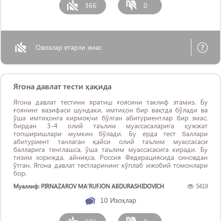
366
0
Овозлар етарли эмас
Ягона давлат тести ҳақида
Ягона давлат тестини яратиш ғоясини таклиф этамиз. Бу
ғоянинг вазифаси шундаки, имтиҳон бир вақтда бўлади ва
ўша имтиҳонга кирмоқчи бўлган абитуриентлар бир эмас,
бирдан 3-4 олий таълим муассасаларига ҳужжат
топширишлари мумкин бўлади. Бу ерда тест баллари
абитуриент танлаган қайси олий таълим муассасаси
балларига тенглашса, ўша таълим муассасасига киради. Бу
тизим хорижда, айниқса, Россия Федерациясида синовдан
ўтган. Ягона давлат тестларининг кўплаб ижобий томонлари
бор.
Муаллиф: PIRNAZAROV MA’RUFJON ABDURASHIDOVICH
5419
10
Изоҳлар