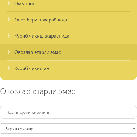
Оммабоп
Овоз бериш жараёнида
Кўриб чиқиш жараёнида
Овозлар етарли эмас
Кўриб чиқилган
Овозлар етарли эмас