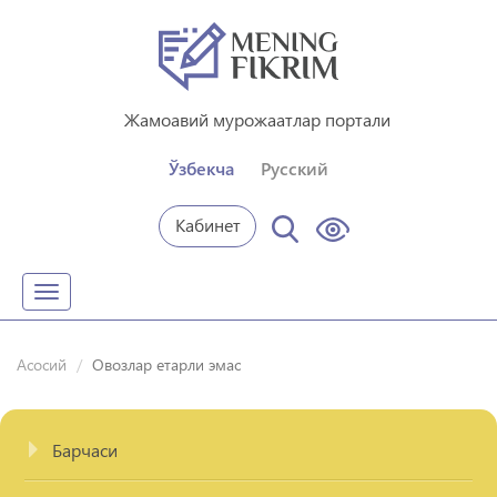
Жамоавий мурожаатлар портали
Ўзбекча
Русский
Кабинет
Toggle
navigation
Асосий
Овозлар етарли эмас
Барчаси