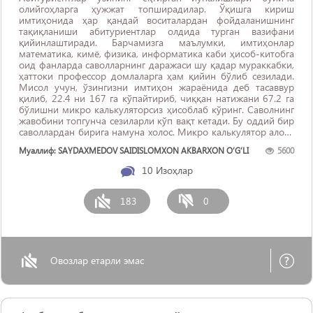
олийгоҳларга ҳужжат топширадилар. Ўқишга кириш
имтиҳонида ҳар қандай воситалардан фойдаланишнинг
тақиқланиши абитуриентлар олдида турган вазифани
қийинлаштиради. Барчамизга маълумки, имтиҳонлар
математика, кимё, физика, информатика каби ҳисоб-китобга
оид фанларда саволларнинг даражаси шу қадар мураккабки,
ҳаттоки профессор домлаларга ҳам қийин бўлиб сезилади.
Мисол учун, ўзингизни имтиҳон жараёнида деб тасаввур
қилиб, 22.4 ни 167 га кўпайтириб, чиққан натижани 67.2 га
бўлишни микро калькуляторсиз ҳисоблаб кўринг. Саволнинг
жавобини топгунча сезиларли кўп вақт кетади. Бу оддий бир
саволлардан бирига намуна холос. Микро калькулятор алоқа
воситаси эмас. Шу сабабдан, дунёнинг жуда кўплаб ...
Муаллиф: SAYDAXMEDOV SAIDISLOMXON AKBARXON O‘G‘LI
5600
10
Изоҳлар
183
0
Овозлар етарли эмас