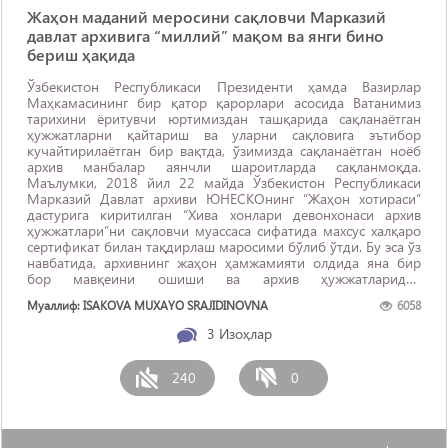
Жаҳон маданий меросини сақловчи Марказий
давлат архивига “миллий” мақом ва янги бино
бериш ҳақида
Ўзбекистон Республикаси Президенти ҳамда Вазирлар
Маҳкамасининг бир қатор қарорлари асосида Ватанимиз
тарихини ёритувчи юртимиздан ташқарида сақланаётган
ҳужжатларни қайтариш ва уларни сақловига эътибор
кучайтирилаётган бир вақтда, ўзимизда сақланаётган ноёб
архив манбалар аянчли шароитларда сақланмоқда.
Маълумки, 2018 йил 22 майда Ўзбекистон Республикаси
Марказий Давлат архиви ЮНЕСКОнинг “Жаҳон хотираси”
дастурига киритилган “Хива хонлари девонхонаси архив
ҳужжатлари”ни сақловчи муассаса сифатида махсус халқаро
сертификат билан тақдирлаш маросими бўлиб ўтди. Бу эса ўз
навбатида, архивнинг жаҳон ҳамжамияти олдида яна бир
бор мавқеини ошиши ва архив ҳужжатларидан
фойдаланувчи хорижий тадқиқотчилар сонининг ортишига
Муаллиф: ISAKOVA MUXAYO SRAJIDINOVNA
6058
туртки бўлади. Навбатдаги вазифа архивга ...
3
Изоҳлар
240
0