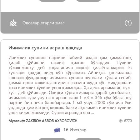
Овозлар етарли эмас
Ичимлик сувини асраш ҳақида
Ичимлик сувининг нархини табиий газдан ҳам қимматроқ
қилиб қўйишни таклиф қилган бўлардик. Пулини
тўлаяпманку деб хоҳлаганича исроф қилаётганларни ёз
кунлари ҳаддан зиёд кўп кўряпмиз. Айниқса, ҳовлиларда
яшовчи фуқаролар ичимлик сувини шунчаки кўчага сепиб,
ҳамма ерни салқинлаштириш эвазига жуда кўп миқдордаги
тоза ичимлик сувини увол қилмоқда. Ҳа деса, арзимаган пул-
ку, - деб қўйишади. Охирги кўрсатгичларга қараб ҳисобласак,
ичимлик суви учун энг арзон нарх 1 м3 = 345 сўм бўлса, шу
нархни бир неча баробаргача, 1 м3 учун 2000 сўмгача ёки
унданда қимматроқ қилсак, балки аҳолимиз ичимлик сувини
увол қилишмасмиди. Сувни асрашда яна ...
Муаллиф: ZAKIROV ABROR AXROROVICH
6770
16
Изоҳлар