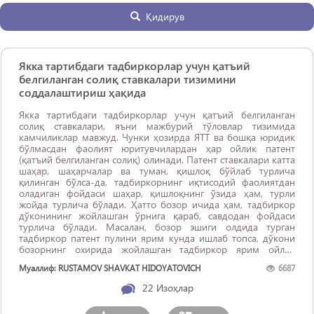
Қидирув
Якка тартибдаги тадбиркорлар учун қатъий
белгиланган солиқ ставкалари тизимини
соддалаштириш ҳақида
Якка тартибдаги тадбиркорлар учун қатъий белгиланган
солиқ ставкалари, яъни мажбурий тўловлар тизимида
камчиликлар мавжуд. Чунки ҳозирда ЯТТ ва бошқа юридик
бўлмасдан фаолият юритувчилардан ҳар ойлик патент
(қатъий белгиланган солиқ) олинади. Патент ставкалари катта
шаҳар, шаҳарчалар ва туман, қишлоқ бўйлаб турлича
қилинган бўлса-да, тадбиркорнинг иқтисодий фаолиятдан
оладиган фойдаси шаҳар, қишлоқнинг ўзида ҳам, турли
жойда турлича бўлади. Ҳатто бозор ичида ҳам, тадбиркор
дўконининг жойлашган ўрнига қараб, савдодан фойдаси
турлича бўлади. Масалан, бозор эшиги олдида турган
тадбиркор патент пулини ярим кунда ишлаб топса, дўкони
бозорнинг охирида жойлашган тадбиркор ярим ойлик
фаолиятидан патент ...
Муаллиф: RUSTAMOV SHAVKAT HIDOYATOVICH
6687
22
Изоҳлар