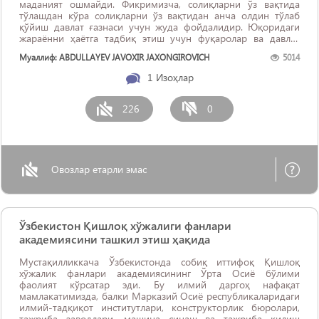
маданият ошмайди. Фикримизча, солиқларни ўз вақтида
тўлашдан кўра солиқларни ўз вақтидан анча олдин тўлаб
қўйиш давлат ғазнаси учун жуда фойдалидир. Юқоридаги
жараённи ҳаётга тадбиқ этиш учун фуқаролар ва давлат
ўртасида бевосита иқтисодий манфаат (преференция, ...
Муаллиф: ABDULLAYEV JAVOXIR JAXONGIROVICH
5014
1
Изоҳлар
226
0
Овозлар етарли эмас
Ўзбекистон Қишлоқ хўжалиги фанлари
академиясини ташкил этиш ҳақида
Мустақилликкача Ўзбекистонда собиқ иттифоқ Қишлоқ
хўжалик фанлари академиясининг Ўрта Осиё бўлими
фаолият кўрсатар эди. Бу илмий даргоҳ нафақат
мамлакатимизда, балки Марказий Осиё республикаларидаги
илмий-тадқиқот институтлари, конструкторлик бюролари,
тажриба заводлари, машина синаш ва тажриба қилиш