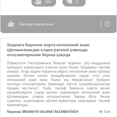
284
0
Овозлар етарли эмас
Ходимга биринчи марта интизомий жазо
қўлланилмасдан олдин расмий равишда
огоҳлантиришни бериш ҳақида
Ўзбекистон Республикаси Меҳнат кодекси 181-моддасини
қуйидаги мазмундаги учинчи қисм билан тўлдириш таклиф
этамиз: “Агар ходим биринчи марта интизомий жазо қўллаш
мумкин бўлган кичик қоидабузарлик содир этса, унга
интизомий жазо эмас, балки иш берувчининг буйруғи
асосида огоҳлантириш берилади. Қўпол қоидабузарликлар
бундан мустасно”. Ушбу таклиф биринчи марта кичик
қоидабузарлик содир қилган ходимларга интизомий жазо
қўлламасдан, уларга огоҳлантириш бериш йўли билан
тузатиш, ходимларни қўллаб-қувватлаш мақсадида таклиф
қилинмоқда.
Муаллиф: SIRGABAYEV SALAMAT BAZARBAYEVICH
5104