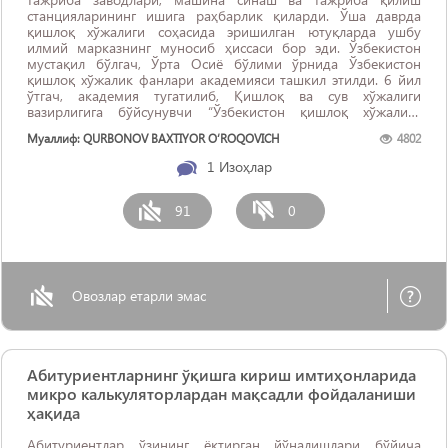
станцияларининг ишига раҳбарлик қиларди. Ўша даврда
қишлоқ хўжалиги соҳасида эришилган ютуқларда ушбу
илмий марказнинг муносиб ҳиссаси бор эди. Ўзбекистон
мустақил бўлгач, Ўрта Осиё бўлими ўрнида Ўзбекистон
қишлоқ хўжалик фанлари академияси ташкил этилди. 6 йил
ўтгач, академия тугатилиб, Қишлоқ ва сув хўжалиги
вазирлигига бўйсунувчи “Ўзбекистон қишлоқ хўжалиги
илмий-ишлаб чиқариш маркази” шаклидаги бошқармага
Муаллиф: QURBONOV BAXTIYOR O‘ROQOVICH
4802
айлантирилди. Аммо бу қишлоқ ...
1
Изоҳлар
91
0
Овозлар етарли эмас
Абитуриентларнинг ўқишга кириш имтиҳонларида
микро калькуляторлардан мақсадли фойдаланиши
ҳақида
Абитуриентлар ўзининг ёқтирган йўналишлари бўйича