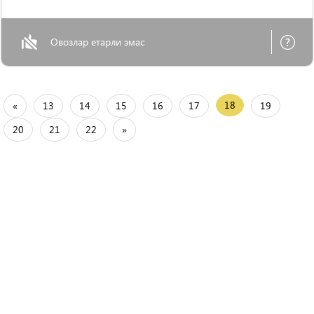
Овозлар етарли эмас
18
«
13
14
15
16
17
19
20
21
22
»