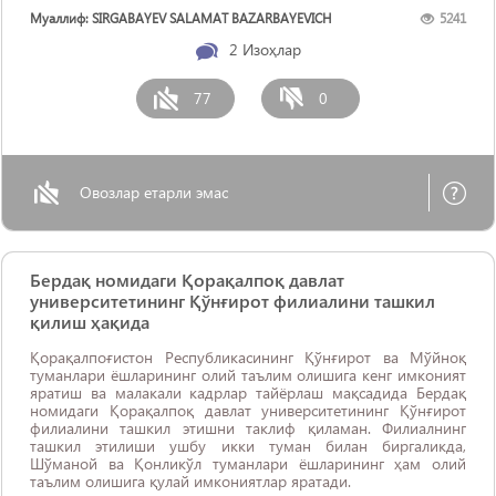
Муаллиф: SIRGABAYEV SALAMAT BAZARBAYEVICH
5241
2
Изоҳлар
77
0
Овозлар етарли эмас
Бердақ номидаги Қорақалпоқ давлат
университетининг Қўнғирот филиалини ташкил
қилиш ҳақида
Қорақалпоғистон Республикасининг Қўнғирот ва Мўйноқ
туманлари ёшларининг олий таълим олишига кенг имконият
яратиш ва малакали кадрлар тайёрлаш мақсадида Бердақ
номидаги Қорақалпоқ давлат университетининг Қўнғирот
филиалини ташкил этишни таклиф қиламан. Филиалнинг
ташкил этилиши ушбу икки туман билан биргаликда,
Шўманой ва Қонликўл туманлари ёшларининг ҳам олий
таълим олишига қулай имкониятлар яратади.