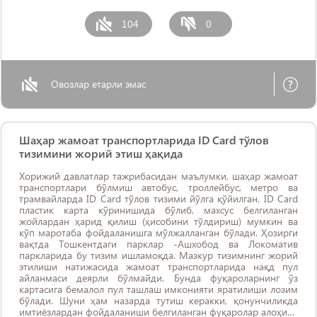
104
0
Овозлар етарли эмас
Шаҳар жамоат транспортларида ID Card тўлов
тизимини жорий этиш ҳақида
Хорижий давлатлар тажрибасидан маълумки, шаҳар жамоат
транспортлари бўлмиш автобус, троллейбус, метро ва
трамвайларда ID Card тўлов тизими йўлга қўйилган. ID Card
пластик карта кўринишида бўлиб, махсус белгиланган
жойлардан ҳарид қилиш (ҳисобини тўлдириш) мумкин ва
кўп маротаба фойдаланишга мўлжалланган бўлади. Ҳозирги
вақтда Тошкентдаги парклар -Ашхобод ва Локоматив
паркларида бу тизим ишламоқда. Мазкур тизимнинг жорий
этилиши натижасида жамоат транспортларида нақд пул
айланмаси деярли бўлмайди. Бунда фуқароларнинг ўз
картасига бемалол пул ташлаш имконияти яратилиши лозим
бўлади. Шуни ҳам назарда тутиш керакки, қонунчиликда
имтиёзлардан фойдаланиши белгиланган фуқаролар алоҳида