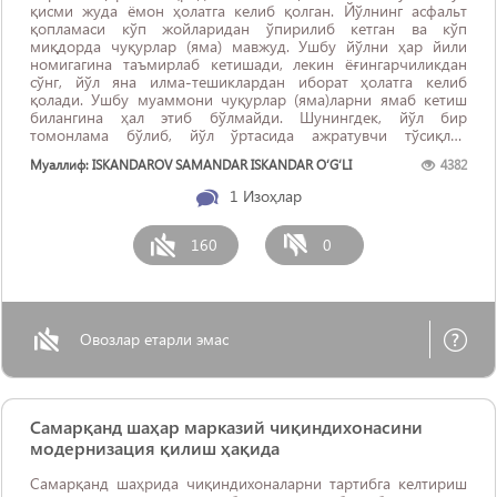
қисми жуда ёмон ҳолатга келиб қолган. Йўлнинг асфальт
қопламаси кўп жойларидан ўпирилиб кетган ва кўп
миқдорда чуқурлар (яма) мавжуд. Ушбу йўлни ҳар йили
номигагина таъмирлаб кетишади, лекин ёғингарчиликдан
сўнг, йўл яна илма-тешиклардан иборат ҳолатга келиб
қолади. Ушбу муаммони чуқурлар (яма)ларни ямаб кетиш
билангина ҳал этиб бўлмайди. Шунингдек, йўл бир
томонлама бўлиб, йўл ўртасида ажратувчи тўсиқлар
қўйилмаган! Иложи бўлса, ...
Муаллиф: ISKANDAROV SAMANDAR ISKANDAR O‘G‘LI
4382
1
Изоҳлар
160
0
Овозлар етарли эмас
Самарқанд шаҳар марказий чиқиндихонасини
модернизация қилиш ҳақида
Самарқанд шаҳрида чиқиндихоналарни тартибга келтириш