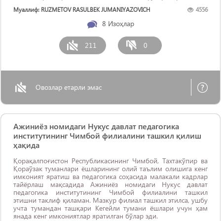
ID Card олишлари ва ўз ...
Муаллиф: RUZMETOV RASULBEK JUMANIYAZOVICH
4556
8
Изоҳлар
211
0
Овозлар етарли эмас
Ажиниёз номидаги Нукус давлат педагогика
институтининг Чимбой филиалини ташкил қилиш
ҳақида
Қорақалпоғистон Республикасининг Чимбой, Тахтакўпир ва
Қораўзак туманлари ёшларининг олий таълим олишига кенг
имконият яратиш ва педагогика соҳасида малакали кадрлар
тайёрлаш мақсадида Ажиниёз номидаги Нукус давлат
педагогика институтининг Чимбой филиалини ташкил
этишни таклиф қиламан. Мазкур филиал ташкил этилса, ушбу
учта тумандан ташқари Кегейли тумани ёшлари учун ҳам
янада кенг имкониятлар яратилган бўлар эди.