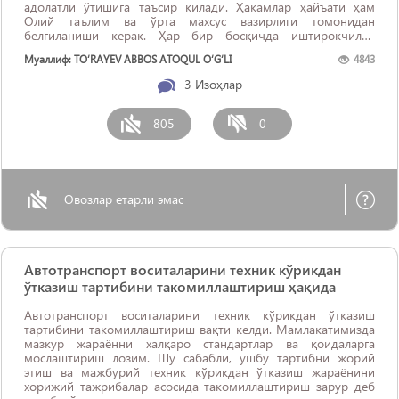
адолатли ўтишига таъсир қилади. Ҳакамлар ҳайъати ҳам
Олий таълим ва ўрта махсус вазирлиги томонидан
белгиланиши керак. Ҳар бир босқичда иштирокчилар
ишларининг Олий таълим ва ўрта махсус вазирлиги сайтига
Муаллиф: TO‘RAYEV ABBOS ATOQUL O‘G‘LI
4843
жойлаштирилиши ...
3
Изоҳлар
805
0
Овозлар етарли эмас
Автотранспорт воситаларини техник кўрикдан
ўтказиш тартибини такомиллаштириш ҳақида
Автотранспорт воситаларини техник кўрикдан ўтказиш
тартибини такомиллаштириш вақти келди. Мамлакатимизда
мазкур жараённи халқаро стандартлар ва қоидаларга
мослаштириш лозим. Шу сабабли, ушбу тартибни жорий
этиш ва мажбурий техник кўрикдан ўтказиш жараёнини
хорижий тажрибалар асосида такомиллаштириш зарур деб