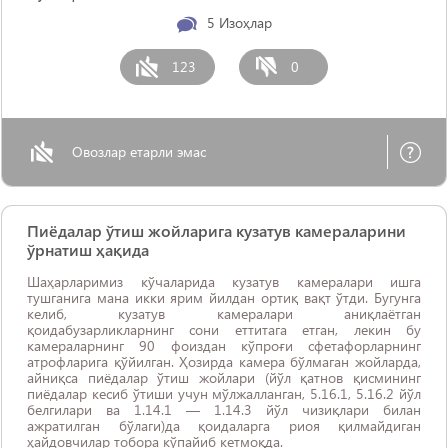
5
Изоҳлар
123
0
Овозлар етарли эмас
Пиёдалар ўтиш жойларига кузатув камераларини
ўрнатиш ҳақида
Шаҳарларимиз кўчаларида кузатув камералари ишга
тушганига мана икки ярим йилдан ортиқ вақт ўтди. Бугунга
келиб, кузатув камералари аниқлаётган
қоидабузарликларнинг сони еттитага етган, лекин бу
камераларнинг 90 фоиздан кўпроғи сфетафорларнинг
атрофларига қўйилган. Ҳозирда камера бўлмаган жойларда,
айниқса пиёдалар ўтиш жойлари (йўл қатнов қисмининг
пиёдалар кесиб ўтиши учун мўлжалланган, 5.16.1, 5.16.2 йўл
белгилари ва 1.14.1 — 1.14.3 йўл чизиқлари билан
ажратилган бўлаги)да қоидаларга риоя қилмайдиган
ҳайдовчилар тобора кўпайиб кетмоқда.