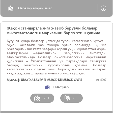
Овозлар етарли эмас
Жаҳон стандартларига жавоб берувчи болалар
онкогемотология марказини барпо этиш ҳақида
Бугунги кунда болалар ўртасида турли касалликлар, хусусан,
оққон касаллиги ҳам тобора ортиб бормоқда. Бу эса
болаларимизни катта хавфдан асраш учун кўрилаётган чора-
тадбирларни жадаллаштириш зарурлигини англатади.
Мамлакатимизда Болалар онкогемотология марказининг
қурилиши – Ўзбекистоннинг ўз фарзандлари тақдирига
бефарқ эмаслигини кўрсатибгина қолмай, болалар
касалликларини олдини олиш борасидаги амалий ишларни
янада жадаллаштиришга муносиб ҳисса қўшади.
Муаллиф: UBAYDULLAYEV ELMUROD DILMUROD O‘G‘LI
4997
1
Изоҳлар
251
0