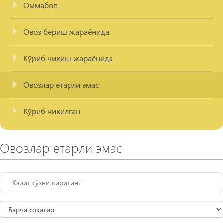
Оммабоп
Овоз бериш жараёнида
Кўриб чиқиш жараёнида
Овозлар етарли эмас
Кўриб чиқилган
Овозлар етарли эмас