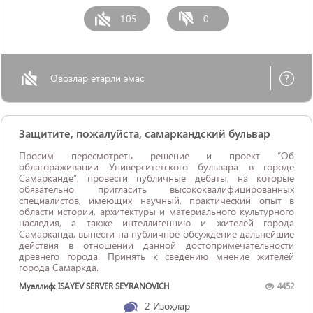
105
0
Овозлар етарли эмас
Защитите, пожалуйста, самаркандский бульвар
Просим пересмотреть решение и проект “Об
облагораживании Университетского бульвара в городе
Самарканде”, провести публичные дебаты, на которые
обязательно пригласить высококвалифицированных
специалистов, имеющих научный, практический опыт в
области истории, архитектуры и материального культурного
наследия, а также интеллигенцию и жителей города
Самарканда, вынести на публичное обсуждение дальнейшие
действия в отношении данной достопримечательности
древнего города. Принять к сведению мнение жителей
города Самаркда.
Муаллиф: ISAYEV SERVER SEYRANOVICH
4452
2
Изоҳлар