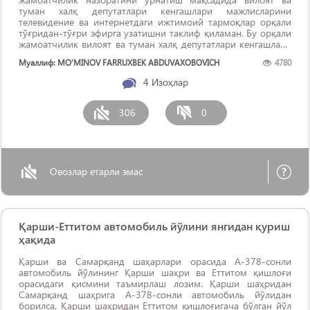
туман халқ депутатлари кенгашлари мажлисларини
телевидение ва интернетдаги ижтимоий тармоқлар орқали
тўғридан-тўғри эфирга узатишни таклиф қиламан. Бу орқали
жамоатчилик вилоят ва туман халқ депутатлари кенгашлари
мажлисларида қандай масалалар кўрилаётганлиги ва бу
Муаллиф: MO‘MINOV FARRUXBEK ABDUVAXOBOVICH
4780
бўйича кенгаш томонидан қандай қарорлар ...
4
Изоҳлар
306
0
Овозлар етарли эмас
Қарши-Еттитом автомобиль йўлини янгидан қуриш
ҳақида
Қарши ва Самарқанд шаҳарлари орасида А-378-сонли
автомобиль йўлининг Қарши шаҳри ва Еттитом қишлоғи
орасидаги қисмини таъмирлаш лозим. Қарши шаҳридан
Самарқанд шаҳрига А-378-сонли автомобиль йўлидан
борилса, Қарши шаҳридан Еттитом қишлоғигача бўлган йўл