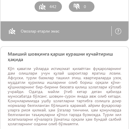
442
0
Овозлар етарли эмас
Маиший шовқинга қарши курашни кучайтириш
ҳақида
Кўп қаватли уйларда истиқомат қилаётган фуқароларнинг
дам олишлари учун қулай шароитлар яратиш лозим.
Афсуски, турли базмлар ташкил этиш, квартираларда узоқ
муддатли қурилиш ишларини олиб бориш орқали қўни-
қўшниларнинг бир-бирини безовта қилиш ҳолатлари кўплаб
учрайди. Одатда, майли ўтиб кетар деган қабилда
муносабатда бўлсанг, шовқин-сурон янада авж олиб кетади.
Қонунларимизда ушбу ҳолатларни тартибга солишга доир
нормалар белгиланган бўлишига қарамай, айрим фуқаролар
уларга риоя қилмай, ҳам ўзгалар тинчини, ҳам қонунларда
белгиланган таъқиқларни қўпол тарзда бузмоқда. Турли хил
эслатмаларни кўчаларга ўрнатиш орқали ҳам бундай салбий
ҳолатларнинг олдини олиб бўлмаяпти.