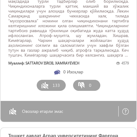
мақсадида турли тадбирлар олиб борилмоқда.
Чиқиндихоналарга турли қаттиқ маиший ва хўжалик
чиқиндилари учун алоҳида бункерлар қўйилмоқда. Лекин
Самарқанд шаҳрининг чеккасида халқ тилида
“мусоросвалка” номини олган чиқиндихонани тартибга
келтиришнинг иложини қила олишмаяпти. Чиқиндиларнинг
тартибсиз равишда тўкилиши оқибатида жуда катта ҳудуд
ифлосланган. Атроф-муҳитга, шу жумладан, Хишрав,
Кимёгарлар, Чархин шаҳарчалари жойлашган ҳудуд
аҳолисининг соғлиги ва саломатлиги учун хавфли бўлган
тутун ва газлар ажралиб чиқиб, атрофга тарқалмоқда. Кеч
тушгач, Кимёгарлар шаҳарчасига бир келсангиз, шаҳарга ўт
кетганми деб ўйлайсиз. Негаки, ҳаммаёқ кўм-кўк тутун билан
Муаллиф: SATTAROV ISROIL XAMRAYEVICH
4579
қопланган бўлади. Деразаларни очиқ қолдирсангиз, ...
0
Изоҳлар
133
0
Овозлар етарли эмас
Тошкет давлат Аграр унверситетининг Фарғона