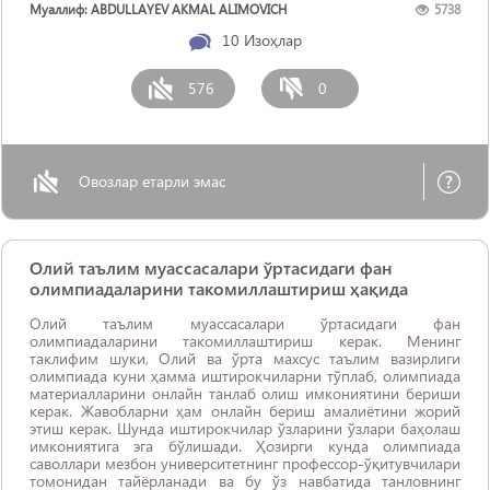
Муаллиф: ABDULLAYEV AKMAL ALIMOVICH
5738
10
Изоҳлар
576
0
Овозлар етарли эмас
Олий таълим муассасалари ўртасидаги фан
олимпиадаларини такомиллаштириш ҳақида
Олий таълим муассасалари ўртасидаги фан
олимпиадаларини такомиллаштириш керак. Менинг
таклифим шуки, Олий ва ўрта махсус таълим вазирлиги
олимпиада куни ҳамма иштирокчиларни тўплаб, олимпиада
материалларини онлайн танлаб олиш имкониятини бериши
керак. Жавобларни ҳам онлайн бериш амалиётини жорий
этиш керак. Шунда иштирокчилар ўзларини ўзлари баҳолаш
имкониятига эга бўлишади. Ҳозирги кунда олимпиада
саволлари мезбон университетнинг профессор-ўқитувчилари
томонидан тайёрланади ва бу ўз навбатида танловнинг