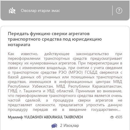
Овозлар етарли эмас
Передать функцию сверки агрегатов
транспортного средства под юрисдикцию
нотариата
Как известно, действующее законодательство при
переоформлении транспортных средств предусматривает
поверку их нумерованных агрегатов. При перерегистрации в
связи с изменением владельца, при снятии с учета сведения
о транспортном средстве РЭО (МРЭО) ГСБДД сверяются с
базой данных об угнанных или похищенных транспортных
средствах, имеющихся в информационных центрах МВД
Республики Узбекистан, МВД Республики Каракалпакстан,
ГУВД г. Ташкента и УВД областей. Принимая во внимание,
что переоформление транспортного средства является очень
частой сделкой, а процедура сверки агрегатов не
представляет сложности, предлагается упростить данную
процедуру передав её в введение государственных
нотариальных контор. В настоящее время ...
Муаллиф: YULDASHEV ABDURASUL TAXIROVICH
4505
2
Изоҳлар