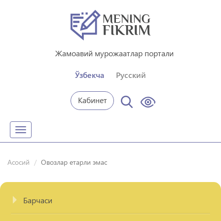
Жамоавий мурожаатлар портали
Ўзбекча
Русский
Кабинет
Toggle
navigation
Асосий
Овозлар етарли эмас
Барчаси