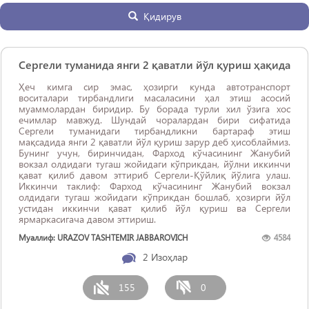
Қидирув
Сергели туманида янги 2 қаватли йўл қуриш ҳақида
Ҳеч кимга сир эмас, ҳозирги кунда автотранспорт
воситалари тирбандлиги масаласини ҳал этиш асосий
муаммолардан биридир. Бу борада турли хил ўзига хос
ечимлар мавжуд. Шундай чоралардан бири сифатида
Сергели туманидаги тирбандликни бартараф этиш
мақсадида янги 2 қаватли йўл қуриш зарур деб ҳисоблаймиз.
Бунинг учун, биринчидан, Фарход кўчасининг Жанубий
вокзал олдидаги тугаш жойидаги кўприкдан, йўлни иккинчи
қават қилиб давом эттириб Сергели-Қўйлиқ йўлига улаш.
Иккинчи таклиф: Фарход кўчасининг Жанубий вокзал
олдидаги тугаш жойидаги кўприкдан бошлаб, ҳозирги йўл
устидан иккинчи қават қилиб йўл қуриш ва Сергели
ярмаркасигача давом эттириш.
Муаллиф: URAZOV TASHTEMIR JABBAROVICH
4584
2
Изоҳлар
155
0