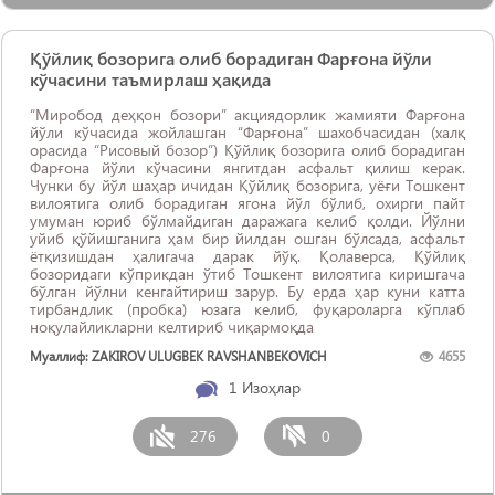
Қўйлиқ бозорига олиб борадиган Фарғона йўли
кўчасини таъмирлаш ҳақида
“Миробод деҳқон бозори” акциядорлик жамияти Фарғона
йўли кўчасида жойлашган “Фарғона” шахобчасидан (халқ
орасида “Рисовый бозор”) Қўйлиқ бозорига олиб борадиган
Фарғона йўли кўчасини янгитдан асфальт қилиш керак.
Чунки бу йўл шаҳар ичидан Қўйлиқ бозорига, уёғи Тошкент
вилоятига олиб борадиган ягона йўл бўлиб, охирги пайт
умуман юриб бўлмайдиган даражага келиб қолди. Йўлни
уйиб қўйишганига ҳам бир йилдан ошган бўлсада, асфальт
ётқизишдан ҳалигача дарак йўқ. Қолаверса, Қўйлиқ
бозоридаги кўприкдан ўтиб Тошкент вилоятига киришгача
бўлган йўлни кенгайтириш зарур. Бу ерда ҳар куни катта
тирбандлик (пробка) юзага келиб, фуқароларга кўплаб
ноқулайликларни келтириб чиқармоқда
Муаллиф: ZAKIROV ULUGBEK RAVSHANBEKOVICH
4655
1
Изоҳлар
276
0