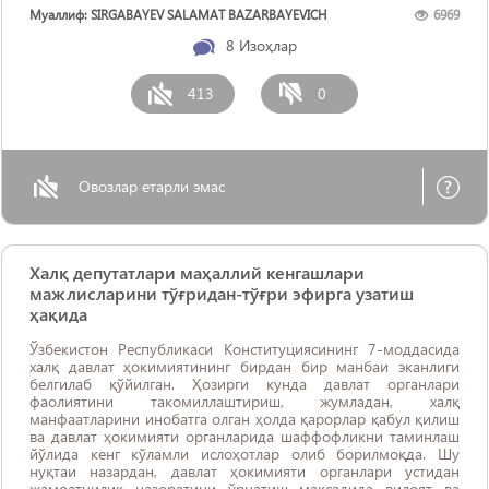
Муаллиф: SIRGABAYEV SALAMAT BAZARBAYEVICH
6969
8
Изоҳлар
413
0
Овозлар етарли эмас
Халқ депутатлари маҳаллий кенгашлари
мажлисларини тўғридан-тўғри эфирга узатиш
ҳақида
Ўзбекистон Республикаси Конституциясининг 7-моддасида
халқ давлат ҳокимиятининг бирдан бир манбаи эканлиги
белгилаб қўйилган. Ҳозирги кунда давлат органлари
фаолиятини такомиллаштириш, жумладан, халқ
манфаатларини инобатга олган ҳолда қарорлар қабул қилиш
ва давлат ҳокимияти органларида шаффофликни таминлаш
йўлида кенг кўламли ислоҳотлар олиб борилмоқда. Шу
нуқтаи назардан, давлат ҳокимияти органлари устидан
жамоатчилик назоратини ўрнатиш мақсадида вилоят ва