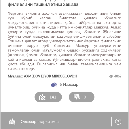
филиалини ташкил этиш ҳақида
Фарғона вилояти аҳолиси азал-азалдан дехқончилик билан
кун кўриб келган. Вилоятда қишлоқ хўжалиги
маҳсулотларини етиштириш, қайта тайёрлаш ва экспортга
йўналтириш бўйича жуда катта имкониятлар мавжуд. Аммо
ҳозирги кунда вилоятимизда қишлоқ хўжалиги йўналиши
бўйича олий маълумотли кадрлар етишмаётганлиги сабабли
Тошкент давлат аграр университетининг Фарғона филиалини
очишни зарур деб биламиз. Мазкур университетни
тамомлаган олий маълумотли қишлоқ хўжалиги ходимлари
(агроном, ўрмон хўжалиги, қишлоқ хўжалиги маҳсулотларини
қайта ишлаш ва ҳоказо йўналишлар) вилоят равнақига катта
ҳисса қўшади. Ёшларнинг иш билан таъминланишига ҳам
хизмат қилади.
Муаллиф: AXMEDOV ELYOR MIRKOBILOVICH
4862
6
Изоҳлар
141
0
Овозлар етарли эмас