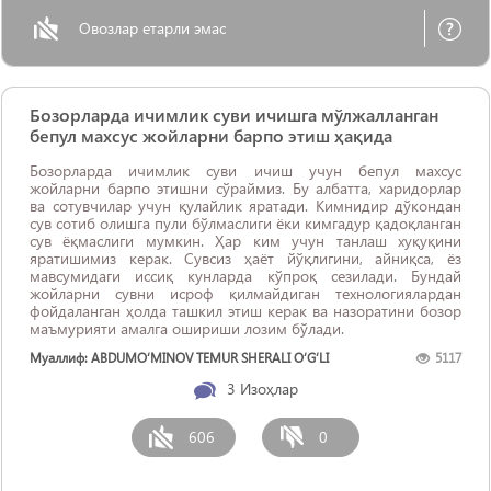
Овозлар етарли эмас
Бозорларда ичимлик суви ичишга мўлжалланган
бепул махсус жойларни барпо этиш ҳақида
Бозорларда ичимлик суви ичиш учун бепул махсус
жойларни барпо этишни сўраймиз. Бу албатта, харидорлар
ва сотувчилар учун қулайлик яратади. Кимнидир дўкондан
сув сотиб олишга пули бўлмаслиги ёки кимгадур қадоқланган
сув ёқмаслиги мумкин. Ҳар ким учун танлаш хуқуқини
яратишимиз керак. Сувсиз ҳаёт йўқлигини, айниқса, ёз
мавсумидаги иссиқ кунларда кўпроқ сезилади. Бундай
жойларни сувни исроф қилмайдиган технологиялардан
фойдаланган ҳолда ташкил этиш керак ва назоратини бозор
маъмурияти амалга ошириши лозим бўлади.
Муаллиф: ABDUMO‘MINOV TEMUR SHERALI O‘G‘LI
5117
3
Изоҳлар
606
0