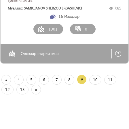
ҳисоблаймиз.
Муаллиф: SAMIGJANOV SHERZOD ERGASHEVICH
7323
16
Изоҳлар
1901
0
Овозлар етарли эмас
9
«
4
5
6
7
8
10
11
12
13
»