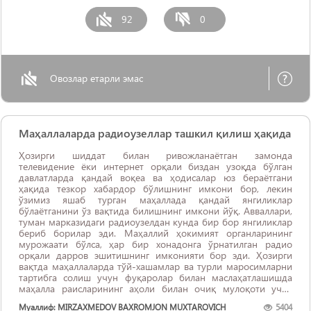
92
0
Овозлар етарли эмас
Маҳаллаларда радиоузеллар ташкил қилиш ҳақида
Ҳозирги шиддат билан ривожланаётган замонда
телевидение ёки интернет орқали биздан узоқда бўлган
давлатларда қандай воқеа ва ҳодисалар юз бераётгани
ҳақида тезкор хабардор бўлишнинг имкони бор, лекин
ўзимиз яшаб турган маҳаллада қандай янгиликлар
бўлаётганини ўз вақтида билишнинг имкони йўқ. Авваллари,
туман марказидаги радиоузелдан кунда бир бор янгиликлар
бериб борилар эди. Маҳаллий ҳокимият органларининг
мурожаати бўлса, ҳар бир хонадонга ўрнатилган радио
орқали дарров эшитишнинг имконияти бор эди. Ҳозирги
вақтда маҳаллаларда тўй-хашамлар ва турли маросимларни
тартибга солиш учун фуқаролар билан маслаҳатлашишда
маҳалла раисларининг аҳоли билан очиқ мулоқоти учун
етарли шароит йўқ. Бунинг ...
Муаллиф: MIRZAXMEDOV BAXROMJON MUXTAROVICH
5404