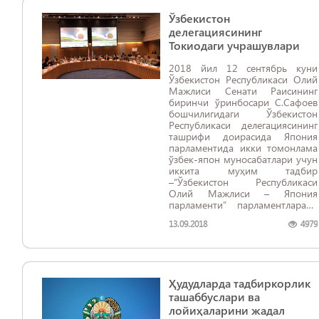
Ўзбекистон
делегациясининг
Токиодаги учрашувлари
2018 йил 12 сентябрь куни
Ўзбекистон Республикаси Олий
Мажлиси Сенати Раисининг
биринчи ўринбосари С.Сафоев
бошчилигидаги Ўзбекистон
Республикаси делегациясининг
ташрифи доирасида Япония
парламентида икки томонлама
ўзбек-япон муносабатлари учун
иккита муҳим тадбир
–“Ўзбекистон Республикаси
Олий Мажлиси – Япония
парламенти” парламентлараро
форумининг 3-мажлиси ҳамда
13.09.2018
4979
“Ўзбекистон Ҳаракатлар
стратегиясининг бешта устувор
йўналиши бўйича демократик
ислоҳотлар ва
янгиланишларнинг янги йўли.
Ҳудудларда тадбиркорлик
Ўзбекистоннинг Япония билан
ҳамкорлик истиқболлари”
ташаббуслари ва
ўзбек-япон симпозиуми бўлиб
лойиҳаларини жадал
ўтди.