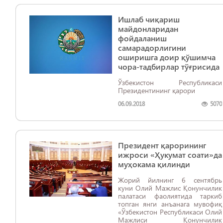
Ишлаб чиқариш
майдонларидан
фойдаланиш
самарадорлигини
оширишга доир қўшимча
чора-тадбирлар тўғрисида
Ўзбекистон Республикаси
Президентининг қарори
06.09.2018
5070
Президент қарорининг
ижроси «Ҳукумат соати»да
муҳокама қилинди
Жорий йилнинг 6 сентябрь
куни Олий Мажлис Қонунчилик
палатаси фаолиятида таркиб
топган янги анъанага мувофиқ
«Ўзбекистон Республикаси Олий
Мажлиси Қонунчилик