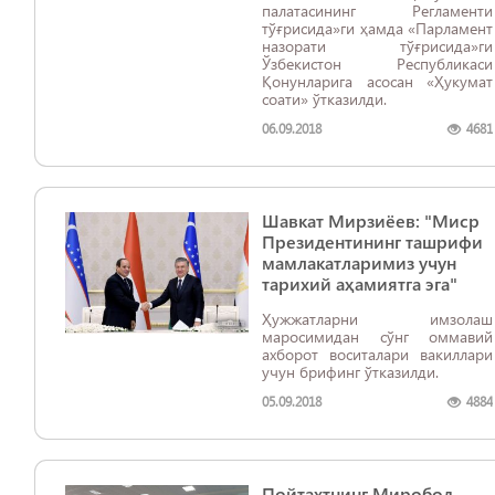
палатасининг Регламенти
тўғрисида»ги ҳамда «Парламент
назорати тўғрисида»ги
Ўзбекистон Республикаси
Қонунларига асосан «Ҳукумат
соати» ўтказилди.
06.09.2018
4681
Шавкат Мирзиёев: "Миср
Президентининг ташрифи
мамлакатларимиз учун
тарихий аҳамиятга эга"
Ҳужжатларни имзолаш
маросимидан сўнг оммавий
ахборот воситалари вакиллари
учун брифинг ўтказилди.
05.09.2018
4884
Пойтахтнинг Миробод