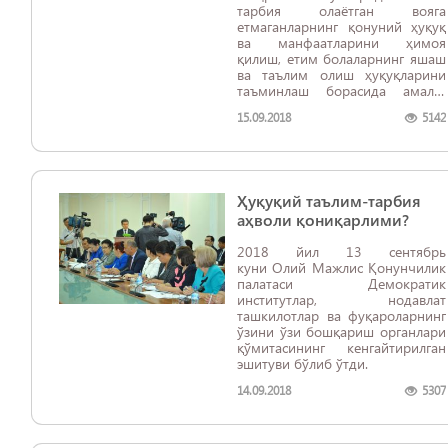
тарбия олаётган вояга
етмаганларнинг қонуний ҳуқуқ
ва манфаатларини ҳимоя
қилиш, етим болаларнинг яшаш
ва таълим олиш ҳуқуқларини
таъминлаш борасида амалга
оширилаётган ишлар”
15.09.2018
5142
мавзусида халқ таълими
вазирлигининг ахбороти
юзасидан ўтказилган қўмита
эшитувида ушбу масала
муҳокама марказида бўлди.
Ҳуқуқий таълим-тарбия
аҳволи қониқарлими?
2018 йил 13 сентябрь
куни Олий Мажлис Қонунчилик
палатаси Демократик
институтлар, нодавлат
ташкилотлар ва фуқароларнинг
ўзини ўзи бошқариш органлари
қўмитасининг кенгайтирилган
эшитуви бўлиб ўтди.
14.09.2018
5307