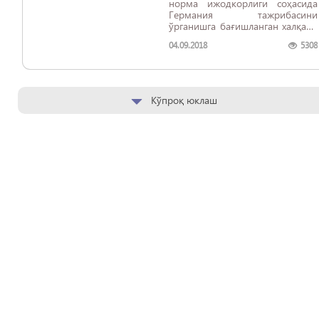
норма ижодкорлиги соҳасида
Германия тажрибасини
ўрганишга бағишланган халқаро
семинар ташкил этилди.
04.09.2018
5308
Кўпроқ юклаш