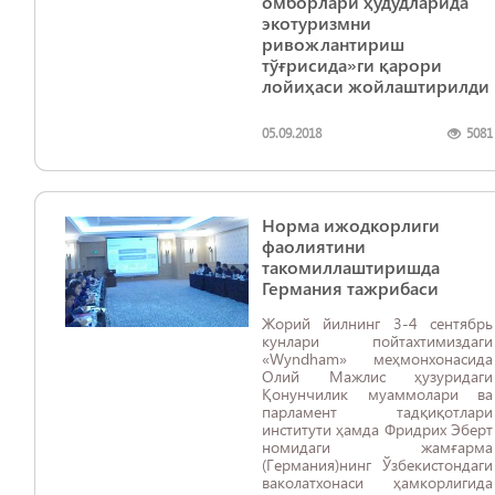
омборлари ҳудудларида
экотуризмни
ривожлантириш
тўғрисида»ги қарори
лойиҳаси жойлаштирилди
05.09.2018
5081
Норма ижодкорлиги
фаолиятини
такомиллаштиришда
Германия тажрибаси
Жорий йилнинг 3-4 сентябрь
кунлари пойтахтимиздаги
«Wyndham» меҳмонхонасида
Олий Мажлис ҳузуридаги
Қонунчилик муаммолари ва
парламент тадқиқотлари
институти ҳамда Фридрих Эберт
номидаги жамғарма
(Германия)нинг Ўзбекистондаги
ваколатхонаси ҳамкорлигида