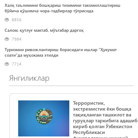
Халқ таълимини бошқариш тизимини такомиллаштириш
бўйича қўшимча чора-тадбирлар тўғрисида
8856
Салом, қутлуғ мактаб, мўътабар даргоҳ
7984
Туризмни ривожлантириш борасидаги ишлар “Ҳукумат
соати”да муҳокама этилди
7714
Янгиликлар
Террористик,
экстремистик ёки бошқа
тақиқланган ташкилот ва
гуруҳлар таркибига адашиб
кириб қолган Ўзбекистон
Республикаси
фуқароларини жиноий