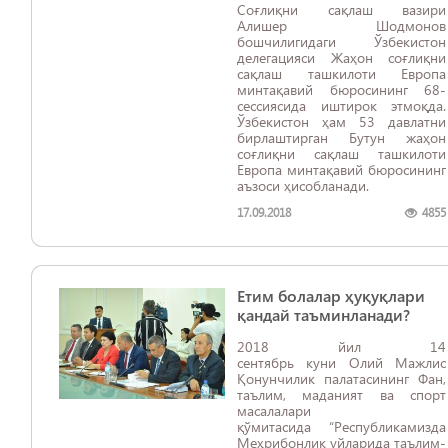
Соғлиқни сақлаш вазири
Алишер Шодмонов
бошчилигидаги Ўзбекистон
делегацияси Жаҳон соғлиқни
сақлаш ташкилоти Европа
минтақавий бюросининг 68-
сессиясида иштирок этмоқда.
Ўзбекистон ҳам 53 давлатни
бирлаштирган Бутун жаҳон
соғлиқни сақлаш ташкилоти
Европа минтақавий бюросининг
аъзоси ҳисобланади.
17.09.2018
4855
Етим болалар ҳуқуқлари
қандай таъминланади?
2018 йил 14
сентябрь куни Олий Мажлис
Қонунчилик палатасининг Фан,
таълим, маданият ва спорт
масалалари
қўмитасида “Республикамизда
Меҳрибонлик уйларида таълим-