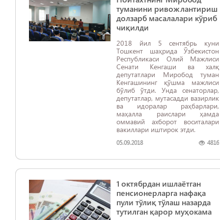
туманини ривожлантириш
долзарб масалалари кўриб
чиқилди
2018 йил 5 сентябрь куни
Тошкент шаҳрида Ўзбекистон
Республикаси Олий Мажлиси
Сенати Кенгаши ва халқ
депутатлари Миробод туман
Кенгашининг қўшма мажлиси
бўлиб ўтди. Унда сенаторлар,
депутатлар, мутасадди вазирлик
ва идоралар раҳбарлари,
маҳалла раислари ҳамда
оммавий ахборот воситалари
вакиллари иштирок этди.
05.09.2018
4816
1 октябрдан ишлаётган
пенсионерларга нафақа
пули тўлиқ тўлаш назарда
тутилган қарор муҳокама