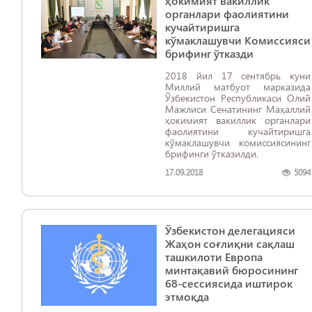
ҳокимият вакиллик
органлари фаолиятини
кучайтиришга
кўмаклашувчи Комиссияси
брифинг ўтказди
2018 йил 17 сентябрь куни
Миллий матбуот марказида
Ўзбекистон Республикаси Олий
Мажлиси Сенатининг Маҳаллий
ҳокимият вакиллик органлари
фаолиятини кучайтиришга
кўмаклашувчи комиссиясининг
брифинги ўтказилди.
17.09.2018
5094
Ўзбекистон делегацияси
Жаҳон соғлиқни сақлаш
ташкилоти Европа
минтақавий бюросининг
68-сессиясида иштирок
этмоқда