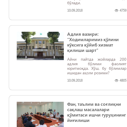
бўлади.
10.09.2018
4759
Адлия вазири:
“Ходимларимиз қўлини
кўксига қўйиб хизмат
қилиши шарт”
Айни пайтда жойларда 200
адлия бўлими фаолият
юритмоқда. Хўш, бу бўлимлар
ишидан аҳоли розими?
10.09.2018
4805
Фан, таълим ва соғлиқни
сақлаш масалалари
қўмитаси ишчи гуруҳининг
йиғилиши