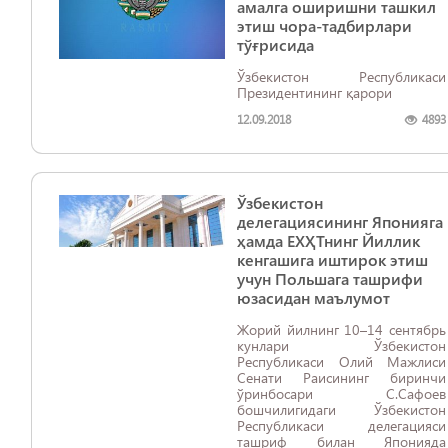
амалга оширишни ташкил
этиш чора-тадбирлари
тўғрисида
Ўзбекистон Республикаси
Президентининг қарори
12.09.2018
4893
Ўзбекистон
делегациясининг Японияга
ҳамда ЕХҲТнинг Йиллик
кенгашига иштирок этиш
учун Польшага ташрифи
юзасидан маълумот
Жорий йилнинг 10–14 сентябрь
кунлари Ўзбекистон
Республикаси Олий Мажлиси
Сенати Раисининг биринчи
ўринбосари С.Сафоев
бошчилигидаги Ўзбекистон
Республикаси делегацияси
ташриф билан Японияда