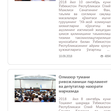
2018 йил 10 сентябрь куни
Ўзбекистон Республикаси Олий
Мажлиси Сенатининг Фан,
таълим ва соғлиқни сақлаш
масалалари қўмитаси ишчи
гуруҳининг “Уй-жой коммунал
хизматларни кўрсатиш ва
аҳолининг ижтимоий жиҳатдан
ҳимоя қилинишини таъминлаш
тизими такомиллаштирилиши
муносабати билан Ўзбекистон
Республикасининг айрим қонун
ҳужжатларига ўзгартиш ва
қўшимчалар киритиш
10.09.2018
4894
тўғрисида”ги Ўзбекистон
Республикаси Қонуни
муҳокамасига бағишланган
йиғилиши бўлиб ўтди.
Олмазор тумани
ривожланиши парламент
ва депутатлар назорати
марказида
2018 йил 8 сентябрь куни
Тошкент шаҳрида Ўзбекистон
Республикаси Олий Мажлиси
Сенати Кенгаши ва халқ