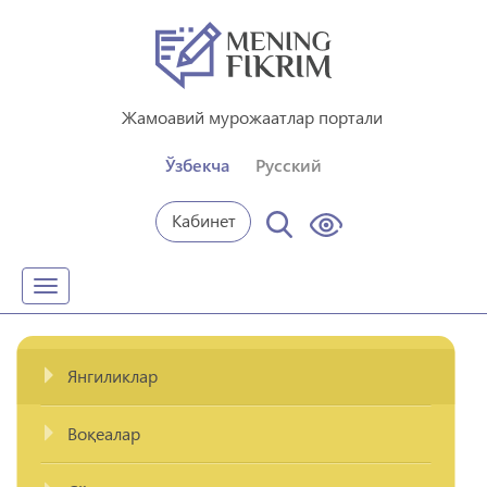
Жамоавий мурожаатлар портали
Ўзбекча
Русский
Кабинет
Toggle
navigation
Янгиликлар
Воқеалар