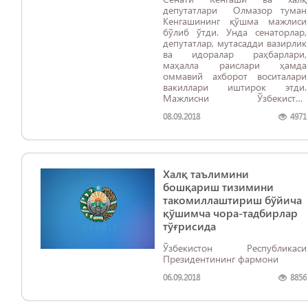
депутатлари Олмазор туман
Кенгашининг қўшма мажлиси
бўлиб ўтди. Унда сенаторлар,
депутатлар, мутасадди вазирлик
ва идоралар раҳбарлари,
маҳалла раислари ҳамда
оммавий ахборот воситалари
вакиллари иштирок этди.
Мажлисни Ўзбекистон
Республикаси Олий Мажлиси
08.09.2018
4971
Сенати Раиси Ниғматилла
Йўлдошев олиб борди
Халқ таълимини
бошқариш тизимини
такомиллаштириш бўйича
қўшимча чора-тадбирлар
тўғрисида
Ўзбекистон Республикаси
Президентининг фармони
06.09.2018
8856