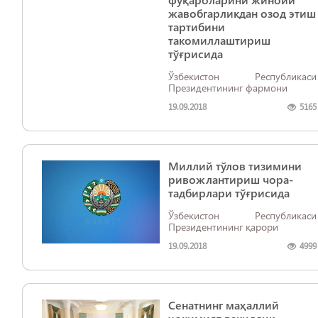
жавобгарликдан озод этиш
тартибини
такомиллаштириш
тўғрисида
Ўзбекистон Республикаси
Президентининг фармони
19.09.2018
5165
Миллий тўлов тизимини
ривожлантириш чора-
тадбирлари тўғрисида
Ўзбекистон Республикаси
Президентининг қарори
19.09.2018
4999
Сенатнинг маҳаллий