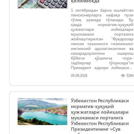
қилинмоқда
1 октябридан барча ишлаётган
пенсионерларга нафақа пули
тўлиқ ҳажмда тўланади. Бу
ҳақда норматив-ҳуқуқий
ҳужжатлари лойиҳалари
муҳокамаси порталига
жойлаштирилган “Фуқаролар
пенсия таъминоти тизимининг
ижтимоий адолатлилигини ва
самарадорлигини ошириш
бўйича қўшимча чора-
тадбирлар тўғрисида”ги
Президент қарори лойиҳасида
назарда тутилган.
05.09.2018
5264
Ўзбекистон Республикаси
норматив-ҳуқуқий
ҳужжатлари лойиҳалари
муҳокамаси порталига
Ўзбекистон Республикаси
Президентининг «Сув