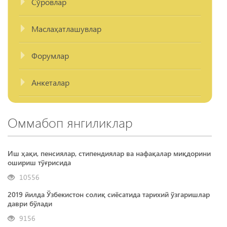
Сўровлар
Маслаҳатлашувлар
Форумлар
Анкеталар
Оммабоп янгиликлар
Иш ҳақи, пенсиялар, стипендиялар ва нафақалар миқдорини
ошириш тўғрисида
10556
2019 йилда Ўзбекистон солиқ сиёсатида тарихий ўзгаришлар
даври бўлади
9156