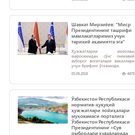
Шавкат Мирзиёев: "Миср
Президентининг ташрифи
мамлакатларимиз учун
тарихий аҳамиятга эга"
Ҳужжатларни имзолаш
маросимидан сўнг оммавий
ахборот воситалари вакиллари
учун брифинг ўтказилди.
05.09.2018
4879
Ўзбекистон Республикаси
норматив-ҳуқуқий
ҳужжатлари лойиҳалари
муҳокамаси порталига
Ўзбекистон Республикаси
Президентининг «Сув
омборлари ҳудудларида