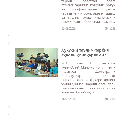
тарбия олаётган вояга
етмаганларнинг қонуний ҳуқуқ
ва манфаатларини ҳимоя
қилиш, етим болаларнинг яшаш
ва таълим олиш ҳуқуқларини
таъминлаш борасида амалга
оширилаётган ишлар”
15.09.2018
5139
мавзусида халқ таълими
вазирлигининг ахбороти
юзасидан ўтказилган қўмита
эшитувида ушбу масала
муҳокама марказида бўлди.
Ҳуқуқий таълим-тарбия
аҳволи қониқарлими?
2018 йил 13 сентябрь
куни Олий Мажлис Қонунчилик
палатаси Демократик
институтлар, нодавлат
ташкилотлар ва фуқароларнинг
ўзини ўзи бошқариш органлари
қўмитасининг кенгайтирилган
эшитуви бўлиб ўтди.
14.09.2018
5300