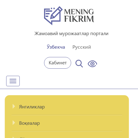
Жамоавий мурожаатлар портали
Ўзбекча
Русский
Кабинет
Toggle
navigation
Янгиликлар
Воқеалар