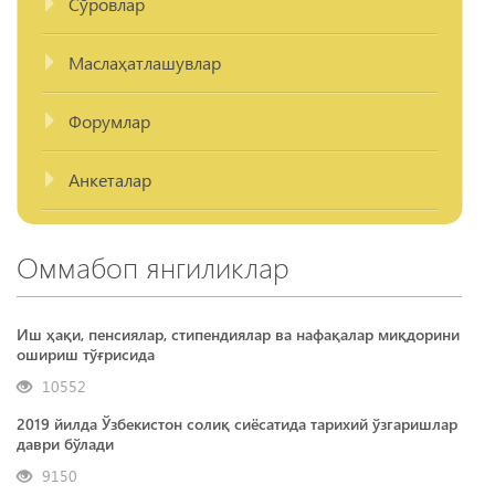
Сўровлар
Маслаҳатлашувлар
Форумлар
Анкеталар
Оммабоп янгиликлар
Иш ҳақи, пенсиялар, стипендиялар ва нафақалар миқдорини
ошириш тўғрисида
10552
2019 йилда Ўзбекистон солиқ сиёсатида тарихий ўзгаришлар
даври бўлади
9150