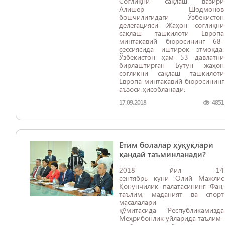
Соғлиқни сақлаш вазири
Алишер Шодмонов
бошчилигидаги Ўзбекистон
делегацияси Жаҳон соғлиқни
сақлаш ташкилоти Европа
минтақавий бюросининг 68-
сессиясида иштирок этмоқда.
Ўзбекистон ҳам 53 давлатни
бирлаштирган Бутун жаҳон
соғлиқни сақлаш ташкилоти
Европа минтақавий бюросининг
аъзоси ҳисобланади.
17.09.2018
4851
Етим болалар ҳуқуқлари
қандай таъминланади?
2018 йил 14
сентябрь куни Олий Мажлис
Қонунчилик палатасининг Фан,
таълим, маданият ва спорт
масалалари
қўмитасида “Республикамизда
Меҳрибонлик уйларида таълим-