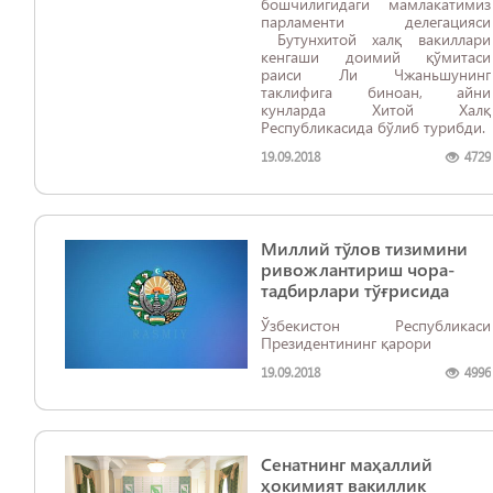
бошчилигидаги мамлакатимиз
парламенти делегацияси
Бутунхитой халқ вакиллари
кенгаши доимий қўмитаси
раиси Ли Чжаньшунинг
таклифига биноан, айни
кунларда Хитой Халқ
Республикасида бўлиб турибди.
19.09.2018
4729
Миллий тўлов тизимини
ривожлантириш чора-
тадбирлари тўғрисида
Ўзбекистон Республикаси
Президентининг қарори
19.09.2018
4996
Сенатнинг маҳаллий
ҳокимият вакиллик