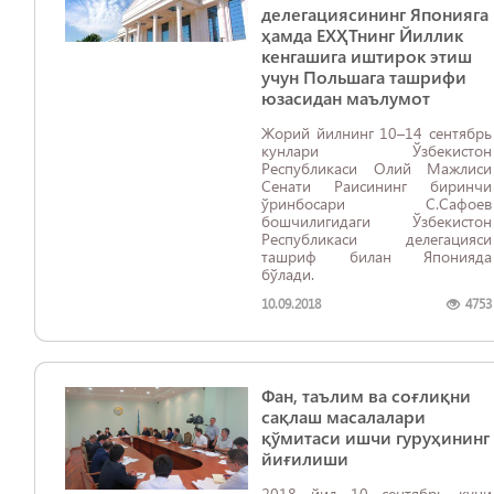
делегациясининг Японияга
ҳамда ЕХҲТнинг Йиллик
кенгашига иштирок этиш
учун Польшага ташрифи
юзасидан маълумот
Жорий йилнинг 10–14 сентябрь
кунлари Ўзбекистон
Республикаси Олий Мажлиси
Сенати Раисининг биринчи
ўринбосари С.Сафоев
бошчилигидаги Ўзбекистон
Республикаси делегацияси
ташриф билан Японияда
бўлади.
10.09.2018
4753
Фан, таълим ва соғлиқни
сақлаш масалалари
қўмитаси ишчи гуруҳининг
йиғилиши
2018 йил 10 сентябрь куни