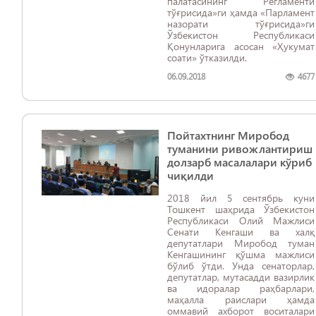
палатасининг Регламенти
тўғрисида»ги ҳамда «Парламент
назорати тўғрисида»ги
Ўзбекистон Республикаси
Қонунларига асосан «Ҳукумат
соати» ўтказилди.
06.09.2018
4677
Пойтахтнинг Миробод
туманини ривожлантириш
долзарб масалалари кўриб
чиқилди
2018 йил 5 сентябрь куни
Тошкент шаҳрида Ўзбекистон
Республикаси Олий Мажлиси
Сенати Кенгаши ва халқ
депутатлари Миробод туман
Кенгашининг қўшма мажлиси
бўлиб ўтди. Унда сенаторлар,
депутатлар, мутасадди вазирлик
ва идоралар раҳбарлари,
маҳалла раислари ҳамда
оммавий ахборот воситалари