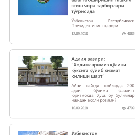
этиш чора-тадбирлари
тўғрисида
Ўзбекистон Республикаси
Президентининг қарори
12.09.2018
4889
Адлия вазири:
“Ходимларимиз қўлини
кўксига қўйиб хизмат
қилиши шарт”
Айни пайтда жойларда 200
адлия бўлими фаолият
юритмоқда. Хўш, бу бўлимлар
ишидан аҳоли розими?
10.09.2018
4799
Ўзбекистон