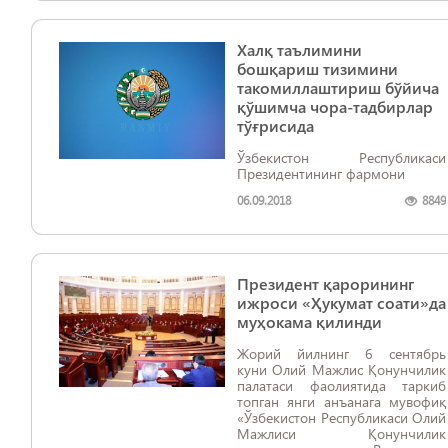
Халқ таълимини
бошқариш тизимини
такомиллаштириш бўйича
қўшимча чора-тадбирлар
тўғрисида
Ўзбекистон Республикаси
Президентининг фармони
06.09.2018
8849
Президент қарорининг
ижроси «Ҳукумат соати»да
муҳокама қилинди
Жорий йилнинг 6 сентябрь
куни Олий Мажлис Қонунчилик
палатаси фаолиятида таркиб
топган янги анъанага мувофиқ
«Ўзбекистон Республикаси Олий
Мажлиси Қонунчилик