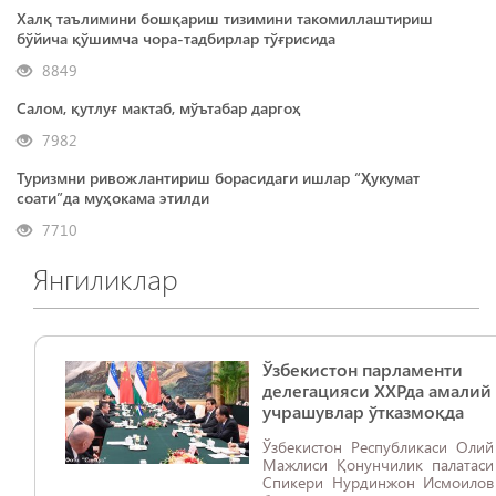
Халқ таълимини бошқариш тизимини такомиллаштириш
бўйича қўшимча чора-тадбирлар тўғрисида
8849
Салом, қутлуғ мактаб, мўътабар даргоҳ
7982
Туризмни ривожлантириш борасидаги ишлар “Ҳукумат
соати”да муҳокама этилди
7710
Янгиликлар
Ўзбекистон парламенти
делегацияси ХХРда амалий
учрашувлар ўтказмоқда
Ўзбекистон Республикаси Олий
Мажлиси Қонунчилик палатаси
Cпикери Нурдинжон Исмоилов