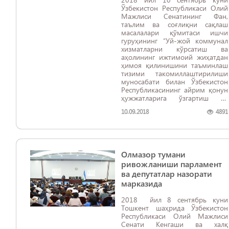
Ўзбекистон Республикаси Олий
Мажлиси Сенатининг Фан,
таълим ва соғлиқни сақлаш
масалалари қўмитаси ишчи
гуруҳининг “Уй-жой коммунал
хизматларни кўрсатиш ва
аҳолининг ижтимоий жиҳатдан
ҳимоя қилинишини таъминлаш
тизими такомиллаштирилиши
муносабати билан Ўзбекистон
Республикасининг айрим қонун
ҳужжатларига ўзгартиш ва
қўшимчалар киритиш
10.09.2018
4891
тўғрисида”ги Ўзбекистон
Республикаси Қонуни
муҳокамасига бағишланган
йиғилиши бўлиб ўтди.
Олмазор тумани
ривожланиши парламент
ва депутатлар назорати
марказида
2018 йил 8 сентябрь куни
Тошкент шаҳрида Ўзбекистон
Республикаси Олий Мажлиси
Сенати Кенгаши ва халқ