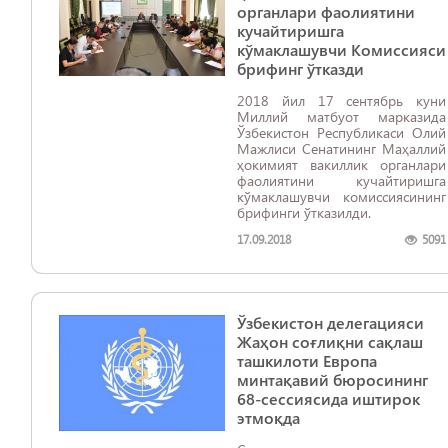
органлари фаолиятини
кучайтиришга
кўмаклашувчи Комиссияси
брифинг ўтказди
2018 йил 17 сентябрь куни
Миллий матбуот марказида
Ўзбекистон Республикаси Олий
Мажлиси Сенатининг Маҳаллий
ҳокимият вакиллик органлари
фаолиятини кучайтиришга
кўмаклашувчи комиссиясининг
брифинги ўтказилди.
17.09.2018
5091
Ўзбекистон делегацияси
Жаҳон соғлиқни сақлаш
ташкилоти Европа
минтақавий бюросининг
68-сессиясида иштирок
этмоқда