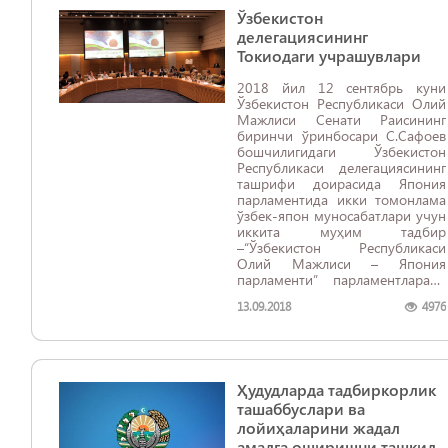
Ўзбекистон
делегациясининг
Токиодаги учрашувлари
2018 йил 12 сентябрь куни
Ўзбекистон Республикаси Олий
Мажлиси Сенати Раисининг
биринчи ўринбосари С.Сафоев
бошчилигидаги Ўзбекистон
Республикаси делегациясининг
ташрифи доирасида Япония
парламентида икки томонлама
ўзбек-япон муносабатлари учун
иккита муҳим тадбир
–“Ўзбекистон Республикаси
Олий Мажлиси – Япония
парламенти” парламентлараро
форумининг 3-мажлиси ҳамда
13.09.2018
4976
“Ўзбекистон Ҳаракатлар
стратегиясининг бешта устувор
йўналиши бўйича демократик
ислоҳотлар ва
янгиланишларнинг янги йўли.
Ҳудудларда тадбиркорлик
Ўзбекистоннинг Япония билан
ҳамкорлик истиқболлари”
ташаббуслари ва
ўзбек-япон симпозиуми бўлиб
лойиҳаларини жадал
ўтди.
амалга оширишни ташкил