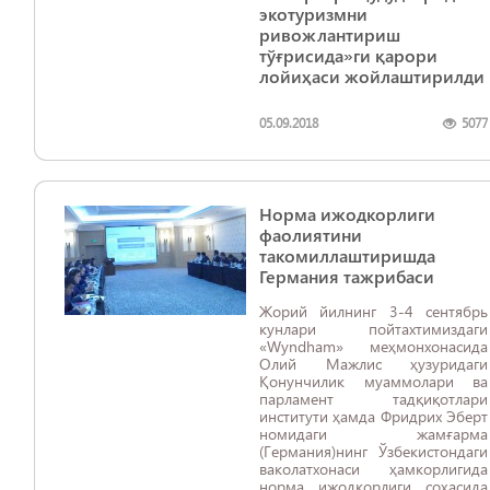
экотуризмни
ривожлантириш
тўғрисида»ги қарори
лойиҳаси жойлаштирилди
05.09.2018
5077
Норма ижодкорлиги
фаолиятини
такомиллаштиришда
Германия тажрибаси
Жорий йилнинг 3-4 сентябрь
кунлари пойтахтимиздаги
«Wyndham» меҳмонхонасида
Олий Мажлис ҳузуридаги
Қонунчилик муаммолари ва
парламент тадқиқотлари
институти ҳамда Фридрих Эберт
номидаги жамғарма
(Германия)нинг Ўзбекистондаги
ваколатхонаси ҳамкорлигида
норма ижодкорлиги соҳасида