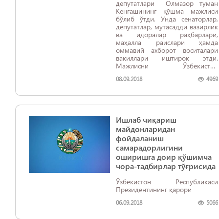
депутатлари Олмазор туман
Кенгашининг қўшма мажлиси
бўлиб ўтди. Унда сенаторлар,
депутатлар, мутасадди вазирлик
ва идоралар раҳбарлари,
маҳалла раислари ҳамда
оммавий ахборот воситалари
вакиллари иштирок этди.
Мажлисни Ўзбекистон
Республикаси Олий Мажлиси
08.09.2018
4969
Сенати Раиси Ниғматилла
Йўлдошев олиб борди
Ишлаб чиқариш
майдонларидан
фойдаланиш
самарадорлигини
оширишга доир қўшимча
чора-тадбирлар тўғрисида
Ўзбекистон Республикаси
Президентининг қарори
06.09.2018
5066