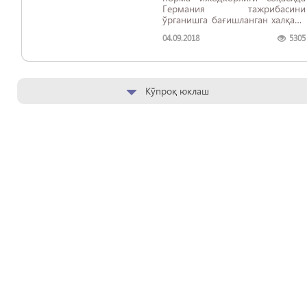
Германия тажрибасини
ўрганишга бағишланган халқаро
семинар ташкил этилди.
04.09.2018
5305
Кўпроқ юклаш