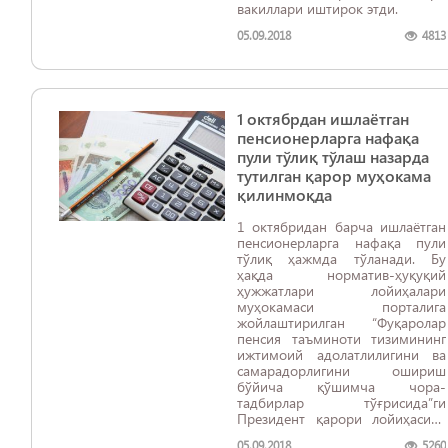
вакиллари иштирок этди.
05.09.2018
4813
1 октябрдан ишлаётган
пенсионерларга нафақа
пули тўлиқ тўлаш назарда
тутилган қарор муҳокама
қилинмоқда
1 октябридан барча ишлаётган
пенсионерларга нафақа пули
тўлиқ ҳажмда тўланади. Бу
ҳақда норматив-ҳуқуқий
ҳужжатлари лойиҳалари
муҳокамаси порталига
жойлаштирилган “Фуқаролар
пенсия таъминоти тизимининг
ижтимоий адолатлилигини ва
самарадорлигини ошириш
бўйича қўшимча чора-
тадбирлар тўғрисида”ги
Президент қарори лойиҳасида
назарда тутилган.
05.09.2018
5260