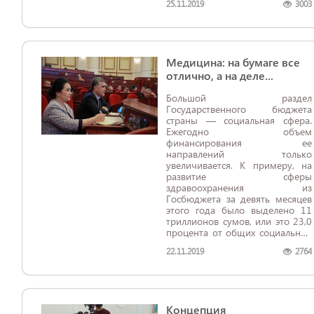
25.11.2019
3003
Медицина: на бумаге все
отлично, а на деле...
Большой раздел
Государственного бюджета
страны — социальная сфера.
Ежегодно объем
финансирования ее
направлений только
увеличивается. К примеру, на
развитие сферы
здравоохранения из
Госбюджета за девять месяцев
этого года было выделено 11
триллионов сумов, или это 23,0
процента от общих социальных
расходов. Данный показатель
22.11.2019
2764
вырос почти на 70 процентов
по сравнению с аналогичным
периодом 2018года.
Концепция