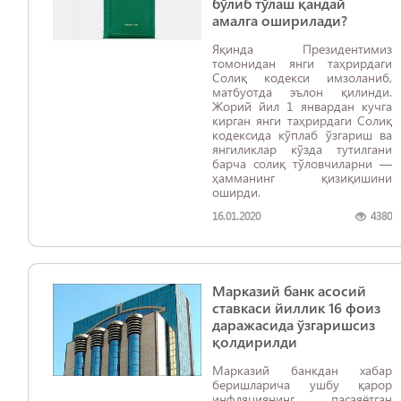
бўлиб тўлаш қандай
амалга оширилади?
Яқинда Президентимиз
томонидан янги таҳрирдаги
Солиқ кодекси имзоланиб,
матбуотда эълон қилинди.
Жорий йил 1 январдан кучга
кирган янги таҳрирдаги Солиқ
кодексида кўплаб ўзгариш ва
янгиликлар кўзда тутилгани
барча солиқ тўловчиларни —
ҳамманинг қизиқишини
оширди.
16.01.2020
4380
Марказий банк асосий
ставкаси йиллик 16 фоиз
даражасида ўзгаришсиз
қолдирилди
Марказий банкдан хабар
беришларича ушбу қарор
инфляциянинг пасаяётган