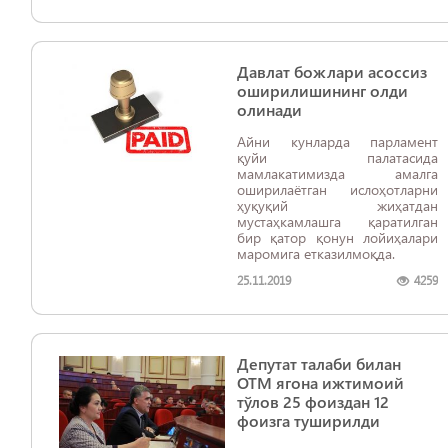
Давлат божлари асоссиз
оширилишининг олди
олинади
Айни кунларда парламент
қуйи палатасида
мамлакатимизда амалга
оширилаётган ислоҳотларни
ҳуқуқий жиҳатдан
мустаҳкамлашга қаратилган
бир қатор қонун лойиҳалари
маромига етказилмоқда.
25.11.2019
4259
Депутат талаби билан
ОТМ ягона ижтимоий
тўлов 25 фоиздан 12
фоизга туширилди