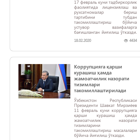
17 февраль куни тадбиркорлик
фаолиятида лицензиялаш ва
рухсатномалар бериш
тартибини тубдан
такомиллаштириш бўйича
устувор вазифаларга
бағишланган йиғилиш ўтказди.
18.02.2020
4434
Коррупцияга қарши
курашиш ҳамда
жамоатчилик назорати
тизимлари
такомиллаштирилади
Ўзбекистон Республикаси
Президенти Шавкат Мирзиёев
11 февраль куни коррупцияга
қарши курашиш ҳамда
жамоатчилик назорати
тизимларини
такомиллаштириш масалалари
бўйича йиғилиш ўтказди.