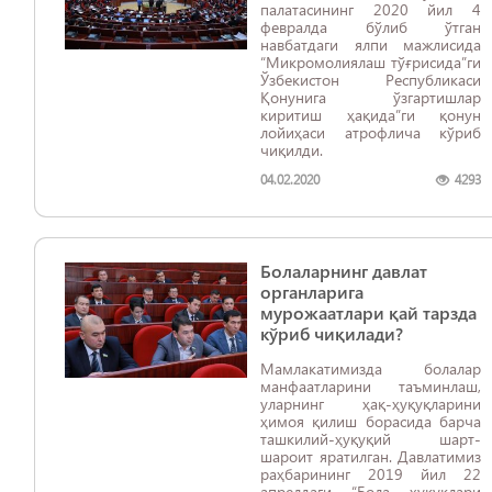
палатасининг 2020 йил 4
февралда бўлиб ўтган
навбатдаги ялпи мажлисида
“Микромолиялаш тўғрисида”ги
Ўзбекистон Республикаси
Қонунига ўзгартишлар
киритиш ҳақида”ги қонун
лойиҳаси атрофлича кўриб
чиқилди.
04.02.2020
4293
Болаларнинг давлат
органларига
мурожаатлари қай тарзда
кўриб чиқилади?
Мамлакатимизда болалар
манфаатларини таъминлаш,
уларнинг ҳақ-ҳуқуқларини
ҳимоя қилиш борасида барча
ташкилий-ҳуқуқий шарт-
шароит яратилган. Давлатимиз
раҳбарининг 2019 йил 22
апрелдаги “Бола ҳуқуқлари