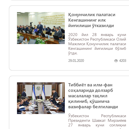
Қонунчилик палатаси
Кенгашининг илк
йиғилиши ўтказилди
2020 йил 28 январь куни
Ўзбекистон Республикаси Олий
Мажлиси Қонунчилик палатаси
Кенгашининг йиғилиши бўлиб
ўтди.
29.01.2020
4203
Тиббиёт ва илм-фан
соҳаларида долзарб
масалалар таҳлил
қилиниб, қўшимча
вазифалар белгиланди
Ўзбекистон Республикаси
Президенти Шавкат Мирзиёев
27 январь куни соғлиқни