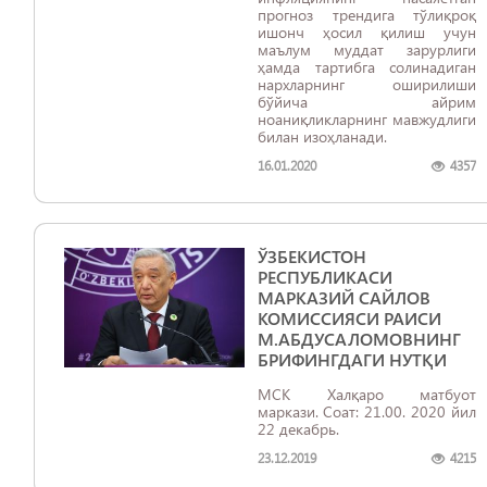
прогноз трендига тўлиқроқ
ишонч ҳосил қилиш учун
маълум муддат зарурлиги
ҳамда тартибга солинадиган
нархларнинг оширилиши
бўйича айрим
ноаниқликларнинг мавжудлиги
билан изоҳланади.
16.01.2020
4357
ЎЗБЕКИСТОН
РЕСПУБЛИКАСИ
МАРКАЗИЙ САЙЛОВ
КОМИССИЯСИ РАИСИ
М.АБДУСАЛОМОВНИНГ
БРИФИНГДАГИ НУТҚИ
МСК Халқаро матбуот
маркази. Соат: 21.00. 2020 йил
22 декабрь.
23.12.2019
4215