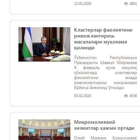
12.02.2020
4861
Кластерлар фаолиятини
ривожлантириш
масалалари муҳокама
қилинди
Ўзбекистон Республикаси
Президенти Шавкат Мирзиёев
4 февраль куни қишлоқ
хўжалигида кластерлар
фаолиятини янада
ривожлантириш масалалари
бўйича йиғилиш ўтказди.
05.02.2020
4536
Микромолиявий
хизматлар ҳажми ортади
Олий Мажлис Қонунчилик