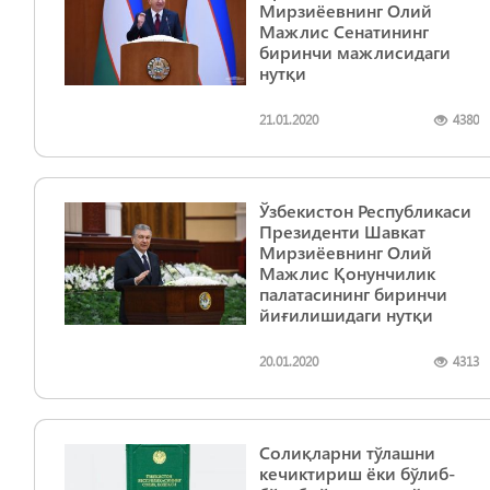
Мирзиёевнинг Олий
Мажлис Сенатининг
биринчи мажлисидаги
нутқи
21.01.2020
4380
Ўзбекистон Республикаси
Президенти Шавкат
Мирзиёевнинг Олий
Мажлис Қонунчилик
палатасининг биринчи
йиғилишидаги нутқи
20.01.2020
4313
Солиқларни тўлашни
кечиктириш ёки бўлиб-