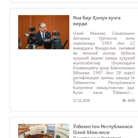
Яна бир Қонун кучга
кирди
Олий Мажлис Сенатининг
йигирма тўртинчи ялпи
мажлисида “1993 йил 22
январдаги Фуқаролик, оилавий
ва жиноий ишлар бўйича
ҳуқуқий ёрдам ҳамда ҳуқуқий
муносабатлар тўғрисидаги
Конвенцияга доир Баённомани
(Москва, 1997 йил 28 март)
ратификация қилиш ҳақида”ги
Ўзбекистон Республикаси
Қонунини маъқулланган эди.
Куни кеча Ўзбекистон
Республикаси Президенти
17.12.2019
4569
мазкур Қонунни имзолади.
Ўзбекистон Республикаси
Олий Мажлиси
Сенатининг йигирма