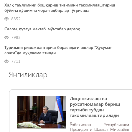
Халқ таълимини бошқариш тизимини такомиллаштириш
бўйича қўшимча чора-тадбирлар тўғрисида
8852
Салом, қутлуғ мактаб, мўътабар даргоҳ
7983
Туризмни ривожлантириш борасидаги ишлар “Ҳукумат
соати”да муҳокама этилди
7711
Янгиликлар
Лицензиялаш ва
рухсатномалар бериш
тартиби тубдан
такомиллаштирилади
Ўзбекистон Республикаси
Президенти Шавкат Мирзиёев