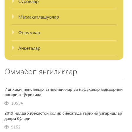
Сўровлар
Маслаҳатлашувлар
Форумлар
Анкеталар
Оммабоп янгиликлар
Иш ҳақи, пенсиялар, стипендиялар ва нафақалар миқдорини
ошириш тўғрисида
10554
2019 йилда Ўзбекистон солиқ сиёсатида тарихий ўзгаришлар
даври бўлади
9152