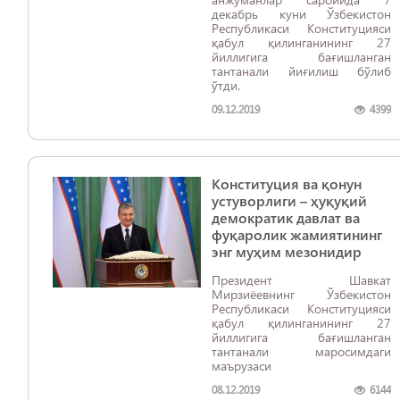
декабрь куни Ўзбекистон
Республикаси Конституцияси
қабул қилинганининг 27
йиллигига бағишланган
тантанали йиғилиш бўлиб
ўтди.
09.12.2019
4399
Конституция ва қонун
устуворлиги – ҳуқуқий
демократик давлат ва
фуқаролик жамиятининг
энг муҳим мезонидир
Президент Шавкат
Мирзиёевнинг Ўзбекистон
Республикаси Конституцияси
қабул қилинганининг 27
йиллигига бағишланган
тантанали маросимдаги
маърузаси
08.12.2019
6144