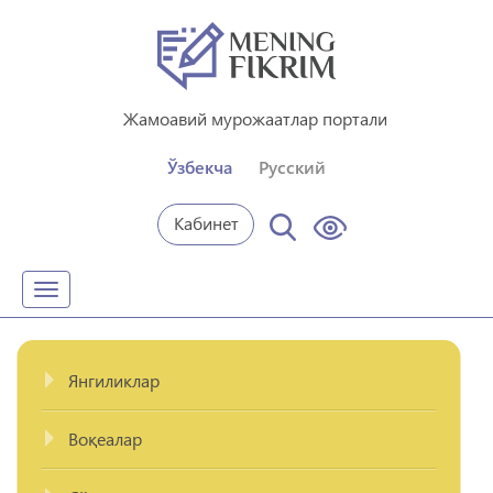
Жамоавий мурожаатлар портали
Ўзбекча
Русский
Кабинет
Toggle
navigation
Янгиликлар
Воқеалар