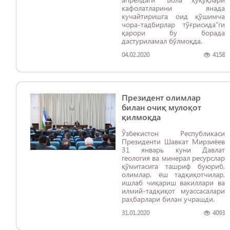
кафолатларини янада
кучайтиришга оид қўшимча
чора-тадбирлар тўғрисида”ги
қарори бу борада
дастуриламал бўлмоқда.
04.02.2020
4158
Президент олимлар
билан очиқ мулоқот
қилмоқда
Ўзбекистон Республикаси
Президенти Шавкат Мирзиёев
31 январь куни Давлат
геология ва минерал ресурслар
қўмитасига ташриф буюриб,
олимлар, ёш тадқиқотчилар,
ишлаб чиқариш вакиллари ва
илмий-тадқиқот муассасалари
раҳбарлари билан учрашди.
31.01.2020
4093