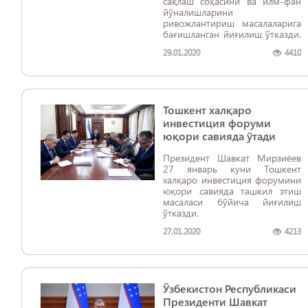
сақлаш соҳасини ва илм-фан
йўналишларини
ривожлантириш масалаларига
бағишланган йиғилиш ўтказди.
29.01.2020
4410
Тошкент халқаро
инвестиция форуми
юқори савияда ўтади
Президент Шавкат Мирзиёев
27 январь куни Тошкент
халқаро инвестиция форумини
юқори савияда ташкил этиш
масаласи бўйича йиғилиш
ўтказди.
27.01.2020
4213
Ўзбекистон Республикаси
Президенти Шавкат