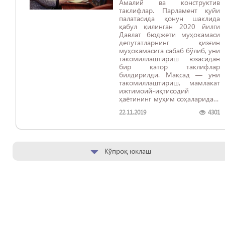
Амалий ва конструктив
таклифлар. Парламент қуйи
палатасида қонун шаклида
қабул қилинган 2020 йилги
Давлат бюджети муҳокамаси
депутатларнинг қизғин
муҳокамасига сабаб бўлиб, уни
такомиллаштириш юзасидан
бир қатор таклифлар
билдирилди. Мақсад — уни
такомиллаштириш, мамлакат
ижтимоий-иқтисодий
ҳаётининг муҳим соҳаларидаги
масалаларни ҳал этадиган, ҳеч
22.11.2019
4301
қандай саволга ўрин
қолдирмайдиган нормалар
билан бойитиб, пишитишдир.
Кўпроқ юклаш