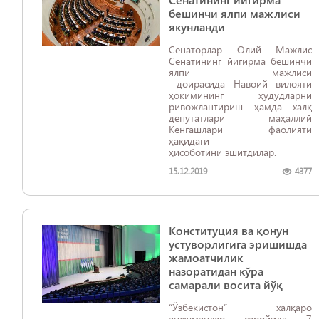
бешинчи ялпи мажлиси
якунланди
Сенаторлар Олий Мажлис
Сенатининг йигирма бешинчи
ялпи мажлиси
доирасида Навоий вилояти
ҳокимининг ҳудудларни
ривожлантириш ҳамда халқ
депутатлари маҳаллий
Кенгашлари фаолияти
ҳақидаги
ҳисоботини эшитдилар.
15.12.2019
4377
Конституция ва қонун
устуворлигига эришишда
жамоатчилик
назоратидан кўра
самарали восита йўқ
“Ўзбекистон” халқаро
анжуманлар саройида 7