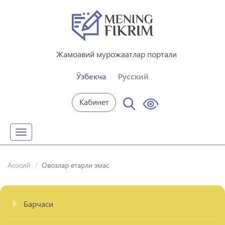
Жамоавий мурожаатлар портали
Ўзбекча
Русский
Кабинет
Toggle
navigation
Асосий
Овозлар етарли эмас
Барчаси