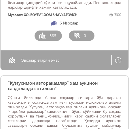
белгилар қисқариб сўмни ёзиш қулайлашади. Пештахталарда
нархлар шрифти ҳажми катталашади.
Муаллиф: XOLBOYEV ILXOM SHAVKATOVICH
7302
6
Изоҳлар
585
0
Овозлар етарли эмас
“Кўзгусимон авторақамлар” ҳам аукцион
савдоларда сотилсин”
Сўнгги йилларда барча соҳалар сингари йўл ҳаракат
хавфсизлиги соҳасида ҳам кенг кўламли ислоҳотлар амалга
оширилди. Хусусан, авторақамлар онлайн аукциони орқали
“чиройли рақамлар” савдосининг йўлга қўйилиши бу соҳада
коррупция ва таниш-билишчилик каби салбий ҳолатларни
сезиларли даражада пасайтирди. Ҳозирда аукцион
савдолари орқали давлат бюджетига тушган маблағлар