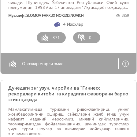
чиқади. Шунингдек, Ўзбекистон Республикаси Олий суди
пленумининг 1998 йил 17 апрелдаги “Иқтисодиёт соҳасидаги
жиноий ишлар ...
Муаллиф: ISLOMOV FARRUX NORIDDINOVICH
5959
4
Изоҳлар
371
0
Овозлар етарли эмас
Дунёдаги энг узун, чиройли ва “Гиннесс
рекордлари китоби”га кирадиган фавворани барпо
этиш ҳақида
Мамлакатимизда туризмни ривожлантириш, унинг
жозибадорлигини ошириш, сайёҳларни жалб этиш учун
нафақат маданий меросимиз, миллий кийимларимиз,
таомларимиздан фойдаланишимиз, шунингдек туристлар
учун турли шоулар ва қизиқарли лойиҳалар ташкил
этишимиз лозим.