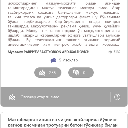
ислоҳотларнинг мазмун-моҳияти билан яқиндан
таништирадиган махсус телеканал мавжуд эмас. Агар
тадбиркорлик соҳасига бағишланган махсус телеканал
ташкил этилса ва унинг дастурлари фақат шу йўналишда
бўлса, тадбиркорлар бир-бирларини янада яқинроқ
танишарди, маҳсулотларни реклама қилиш учун қулайлик
бўларди. Махсус телеканал орқали ўз маҳсулотларини ва
ишлаб чиқариш жараёнларини эфирга узатишлари мумкин
бўлади. Бу телеканалнинг ташкил этилиши хорижий
инвестицияларни ҳам кенгроқ жалб этишга, хорижлик
тадбиркорларнинг эътиборини янада тортишга хизмат
Муаллиф: PARPIYEV BAXTIYORJON ABDUXALILOVICH
5132
қилиши мумкин.
5
Изоҳлар
285
0
Овозлар етарли эмас
Мактабларга кириш ва чиқиш жойларида йўлнинг
қатнов қисмидан тротуарни бетон тўсиқлар билан