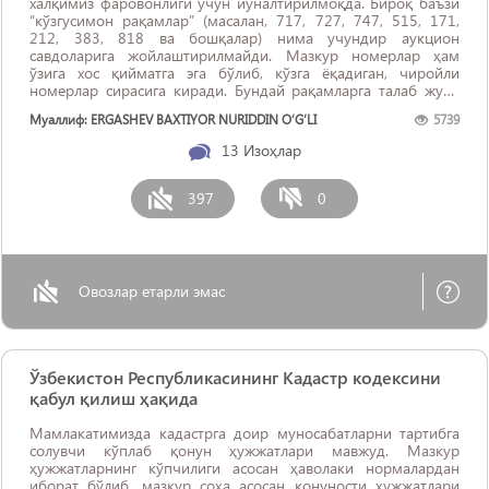
халқимиз фаровонлиги учун йўналтирилмоқда. Бироқ баъзи
“кўзгусимон рақамлар” (масалан, 717, 727, 747, 515, 171,
212, 383, 818 ва бошқалар) нима учундир аукцион
савдоларига жойлаштирилмайди. Мазкур номерлар ҳам
ўзига хос қийматга эга бўлиб, кўзга ёқадиган, чиройли
номерлар сирасига киради. Бундай рақамларга талаб жуда
юқори бўлиб, уларнинг ...
Муаллиф: ERGASHEV BAXTIYOR NURIDDIN O‘G‘LI
5739
13
Изоҳлар
397
0
Овозлар етарли эмас
Ўзбекистон Республикасининг Кадастр кодексини
қабул қилиш ҳақида
Мамлакатимизда кадастрга доир муносабатларни тартибга
солувчи кўплаб қонун ҳужжатлари мавжуд. Мазкур
ҳужжатларнинг кўпчилиги асосан ҳаволаки нормалардан
иборат бўлиб, мазкур соҳа асосан қонуности ҳужжатлари