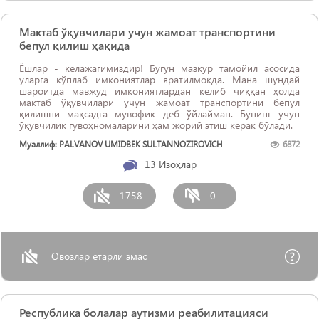
Мактаб ўқувчилари учун жамоат транспортини
бепул қилиш ҳақида
Ёшлар - келажагимиздир! Бугун мазкур тамойил асосида
уларга кўплаб имкониятлар яратилмоқда. Мана шундай
шароитда мавжуд имкониятлардан келиб чиққан ҳолда
мактаб ўқувчилари учун жамоат транспортини бепул
қилишни мақсадга мувофиқ деб ўйлайман. Бунинг учун
ўқувчилик гувоҳномаларини ҳам жорий этиш керак бўлади.
Муаллиф: PALVANOV UMIDBEK SULTANNOZIROVICH
6872
13
Изоҳлар
1758
0
Овозлар етарли эмас
Республика болалар аутизми реабилитацияси