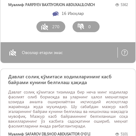
Муаллиф: PARPIYEV BAXTIYORJON ABDUXALILOVICH
5362
16
Изоҳлар
270
0
Овозлар етарли эмас
Давлат солиқ қўмитаси ходимларининг касб
байрами кунини белгилаш ҳақида
Давлат солиқ қўмитаси тизимида бир неча минг ходимлар
фаолият олиб бормоқда ва уларнинг ҳалол меҳнатлари
ҳозирда амалга оширилаётган иқтисодий ислоҳотлар
жараёнида жуда муҳимдир. Шу сабабдан мазкур касб
эгаларининг байрам кунини белгилаш ва нишонлаш мақсадга
мувофиқ. Мазкур касб байрамининг белгиланиши соҳа
вакилларининг ўз касбига садоқатини ошириб, меҳнат
фаолиятларини янада рағбатлантиради.
Муаллиф: SAFAROV DILSHOD ABDUSATTOR O‘G‘LI
5101