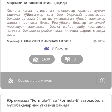
марказини ташкил этиш ҳақида
Ҳозирги кунда туғилаётган чақалоқлар орасида аутизм
ташхиси қўйилганлар ҳам бор. Хорижий давлатларда
болалар аутизми билан шуғулланадиган кўплаб марказлар
фаолият юритади. Бизда Республика болалар ижтимоий
мослашуви марказидан бошқа жойда ушбу касалликка
чалинган болаларни реабилитация қилишга шароит мавжуд
эмас.
Муаллиф: XODJIYEV IKRAMJAN SHAVKATOVICH
10559
8
Изоҳлар
1630
0
Овозлар етарли эмас
Юртимизда “Formula-1” ва “Formula-E” автомобиль
мусобақаларини ўтказиш ҳақида