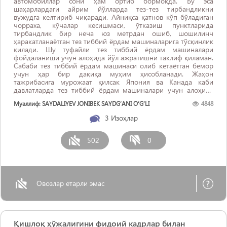
автомобиллар сони ҳам ортиб бормоқда. Бу эса
шаҳарлардаги айрим йўлларда тез-тез тирбандликни
вужудга келтириб чиқаради. Айниқса қатнов кўп бўладиган
чорраха, кўчалар кесишмаси, ўтказиш пунктларида
тирбандлик бир неча юз метрдан ошиб, шошилинч
ҳаракатланаётган тез тиббий ёрдам машиналарига тўсқинлик
қилади. Шу туфайли тез тиббий ёрдам машиналари
фойдаланиши учун алоҳида йўл ажратишни таклиф қиламан.
Сабаби тез тиббий ёрдам машинаси олиб кетаётган бемор
учун ҳар бир дақиқа муҳим ҳисобланади. Жаҳон
тажрибасига мурожаат қилсак Япония ва Канада каби
давлатларда тез тиббий ёрдам машиналари учун алоҳида
йўл тизими ташкил этилган. ...
Муаллиф: SAYDALIYEV JONIBEK SAYDG‘ANI O‘G‘LI
4848
3
Изоҳлар
502
0
Овозлар етарли эмас
Қишлоқ ҳўжалигини фидоий кадрлар билан