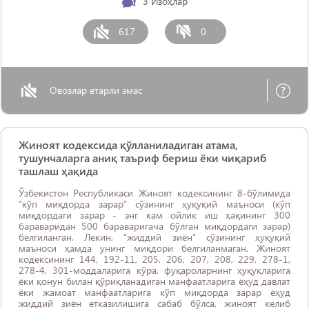
3
Изоҳлар
617
0
Овозлар етарли эмас
Жиноят кодексида қўлланиладиган атама,
тушунчаларга аниқ таъриф бериш ёки чиқариб
ташлаш ҳақида
Ўзбекистон Республикаси Жиноят кодексининг 8-бўлимида
“кўп миқдорда зарар” сўзининг ҳуқуқий маъноси (кўп
миқдордаги зарар - энг кам ойлик иш ҳақининг 300
бараваридан 500 бараваригача бўлган миқдордаги зарар)
белгиланган. Лекин, “жиддий зиён” сўзининг ҳуқуқий
маъноси ҳамда унинг миқдори белгиланмаган. Жиноят
кодексининг 144, 192-11, 205, 206, 207, 208, 229, 278-1,
278-4, 301-моддаларига кўра, фуқароларнинг ҳуқуқларига
ёки қонун билан қўриқланадиган манфаатларига ёҳуд давлат
ёки жамоат манфаатларига кўп миқдорда зарар ёҳуд
жиддий зиён етказилишига сабаб бўлса, жиноят келиб