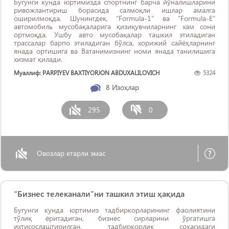
Бугунги кунда юртимизда спортнинг барча йўналишларини
ривожлантириш борасида салмоқли ишлар амалга
оширилмоқда. Шунингдек, “Formula-1” ва “Formula-E”
автомобиль мусобақаларига қизиқувчиларнинг хам сони
ортмоқда. Ушбу авто мусобақалар ташкил этиладиган
трассалар барпо этиладиган бўлса, хорижий сайёҳларнинг
янада ортишига ва Ватанимизнинг номи янада танилишига
хизмат қилади.
Муаллиф: PARPIYEV BAXTIYORJON ABDUXALILOVICH
5324
8
Изоҳлар
295
0
Овозлар етарли эмас
“Бизнес телеканали”ни ташкил этиш ҳақида
Бугунги кунда юртимиз тадбиркорларининг фаолиятини
тўлиқ ёритадиган, бизнес сирларини ўргатишга
ихтисослаштирилган, тадбиркорлик соҳасидаги