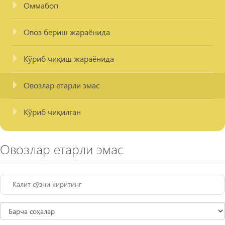
Оммабоп
Овоз бериш жараёнида
Кўриб чиқиш жараёнида
Овозлар етарли эмас
Кўриб чиқилган
Овозлар етарли эмас