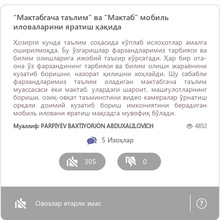
“Мактабгача таълим” ва “Мактаб” мобиль
иловаларини яратиш ҳақида
Ҳозирги кунда таълим соҳасида кўплаб ислоҳотлар амалга
оширилмоқда. Бу ўзгаришлар фарзандларимиз тарбияси ва
билим олишларига ижобий таъсир кўрсатади. Ҳар бир ота-
она ўз фарзандининг тарбияси ва билим олиши жараёнини
кузатиб боришни, назорат қилишни хоҳлайди. Шу сабабли
фарзандларимиз таълим оладиган мактабгача таълим
муассасаси ёки мактаб, улардаги шароит, машғулотларнинг
бориши, озиқ-овқат таъминотини видео камералар ўрнатиш
орқали доимий кузатиб бориш имкониятини берадиган
мобиль иловани яратиш мақсадга мувофиқ бўлади.
Муаллиф: PARPIYEV BAXTIYORJON ABDUXALILOVICH
4852
5
Изоҳлар
305
0
Овозлар етарли эмас