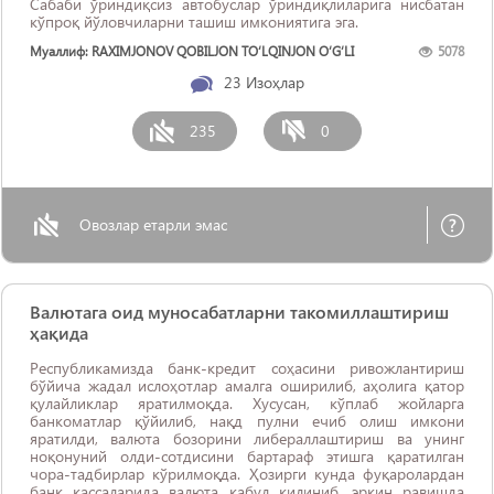
Сабаби ўриндиқсиз автобуслар ўриндиқлиларига нисбатан
кўпроқ йўловчиларни ташиш имкониятига эга.
Муаллиф: RAXIMJONOV QOBILJON TO‘LQINJON O‘G‘LI
5078
23
Изоҳлар
235
0
Овозлар етарли эмас
Валютага оид муносабатларни такомиллаштириш
ҳақида
Республикамизда банк-кредит соҳасини ривожлантириш
бўйича жадал ислоҳотлар амалга оширилиб, аҳолига қатор
қулайликлар яратилмоқда. Хусусан, кўплаб жойларга
банкоматлар қўйилиб, нақд пулни ечиб олиш имкони
яратилди, валюта бозорини либераллаштириш ва унинг
ноқонуний олди-сотдисини бартараф этишга қаратилган
чора-тадбирлар кўрилмоқда. Ҳозирги кунда фуқаролардан
банк кассаларида валюта қабул қилиниб, эркин равишда