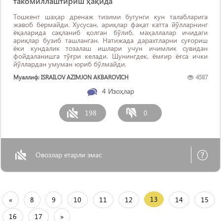
такомиллаштириш ҳақида
Тошкент шаҳар дренаж тизими бугунги кун талабларига
жавоб бермайди. Хусусан, ариқлар фақат катта йўлларнинг
ёқаларида сақланиб қолган бўлиб, маҳаллалар ичидаги
ариқлар бузиб ташланган. Натижада дарахтларни суғориш
ёки кундалик тозалаш ишлари учун ичимлик сувидан
фойдаланишга тўғри келади. Шунингдек, ёмғир ёғса ички
йўллардан умуман юриб бўлмайди.
Муаллиф: ISRAILOV AZIMJON AKBAROVICH
4587
4
Изоҳлар
198
0
Овозлар етарли эмас
13
«
8
9
10
11
12
14
15
16
17
»