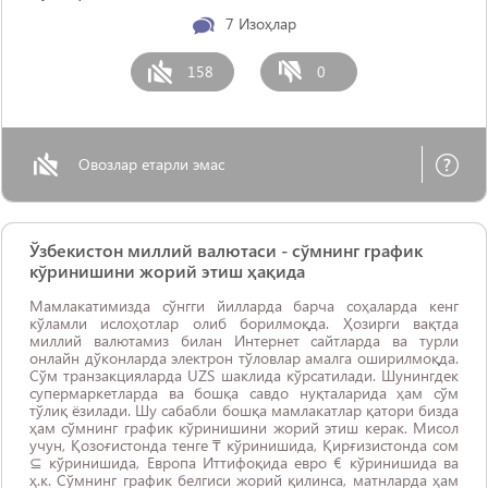
7
Изоҳлар
158
0
Овозлар етарли эмас
Ўзбекистон миллий валютаси - сўмнинг график
кўринишини жорий этиш ҳақида
Мамлакатимизда сўнгги йилларда барча соҳаларда кенг
кўламли ислоҳотлар олиб борилмоқда. Ҳозирги вақтда
миллий валютамиз билан Интернет сайтларда ва турли
онлайн дўконларда электрон тўловлар амалга оширилмоқда.
Сўм транзакцияларда UZS шаклида кўрсатилади. Шунингдек
супермаркетларда ва бошқа савдо нуқталарида ҳам сўм
тўлиқ ёзилади. Шу сабабли бошқа мамлакатлар қатори бизда
ҳам сўмнинг график кўринишини жорий этиш керак. Мисол
учун, Қозоғистонда тенге ₸ кўринишида, Қирғизистонда сом
⊆ кўринишида, Европа Иттифоқида евро € кўринишида ва
ҳ.к. Сўмнинг график белгиси жорий қилинса, матнларда ҳам