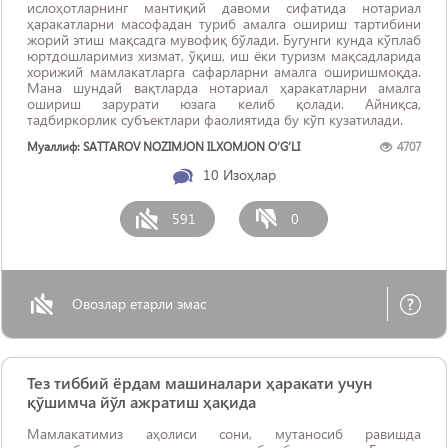
ислоҳотларнинг мантиқий давоми сифатида нотариал
ҳаракатларни масофадан туриб амалга ошириш тартибини
жорий этиш мақсадга мувофиқ бўлади. Бугунги кунда кўплаб
юртдошларимиз хизмат, ўқиш, иш ёки туризм мақсадларида
хорижий мамлакатларга сафарларни амалга оширишмоқда.
Мана шундай вақтларда нотариал ҳаракатларни амалга
ошириш зарурати юзага келиб қолади. Айниқса,
тадбиркорлик субъектлари фаолиятида бу кўп кузатилади.
Муаллиф: SATTAROV NOZIMJON ILXOMJON O‘G‘LI
4707
10
Изоҳлар
591
0
Овозлар етарли эмас
Тез тиббий ёрдам машиналари ҳаракати учун
қўшимча йўл ажратиш ҳақида
Мамлакатимиз аҳолиси сони, мутаносиб равишда