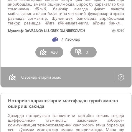
айрибошлаш амалга оширилмоқда. Бироқ бу ҳаракатлар бир
томонлама бўлиб, банклар амалда фақат валюта
маблағларини олиш билангина чекланиб, фуқароларга эркин
равишда сотмаяпти. Шунингдек, банкларда айрибошлаш
тезкор равишда йўлга қўйилмаганлиги, айрим банклар
(кассалар) ҳали хам айирбошлаш билан шуғулланмаётганлиги
Муаллиф: DAVRANOV ULUGBEK DJANIBEKOVICH
5219
сабабли фуқаролар “қора бозор”га мурожаат қилишга
мажбур бўлишмоқда. ...
7
Изоҳлар
420
0
Овозлар етарли эмас
Нотариал ҳаракатларни масофадан туриб амалга
ошириш ҳақида
Ҳозирда нотариуслар фаолиятини тартибга солиш, соҳада
шаффофликни таъминлаш, замонавий ахборот-
коммуникация технологияларини кенг жорий этиш борасида
кенг кўламли ислоҳотлар амалга оширилмоқда. Мана шу