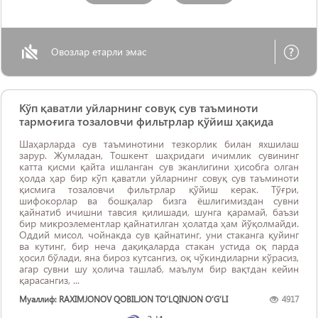
Овозлар етарли эмас
Кўп қаватли уйларнинг совуқ сув таъминоти
тармоғига тозаловчи фильтрлар қўйиш ҳақида
Шаҳарларда сув таъминотини тезкорлик билан яхшилаш
зарур. Жумладан, Тошкент шаҳридаги ичимлик сувининг
катта қисми қайта ишланган сув эканлигини ҳисобга олган
ҳолда ҳар бир кўп қаватли уйларнинг совуқ сув таъминоти
қисмига тозаловчи фильтрлар қўйиш керак. Тўғри,
шифокорлар ва бошқалар бизга ёшлигимиздан сувни
қайнатиб ичишни тавсия қилишади, шунга қарамай, баъзи
бир микроэлементлар қайнатилган ҳолатда ҳам йўқолмайди.
Оддий мисол, чойнакда сув қайнатинг, уни стаканга қуйинг
ва кутинг, бир неча дақиқаларда стакан устида оқ парда
ҳосил бўлади, яна бироз кутсангиз, оқ чўкиндиларни кўрасиз,
агар сувни шу ҳолича ташлаб, маълум бир вақтдан кейин
қарасангиз, ...
Муаллиф: RAXIMJONOV QOBILJON TO‘LQINJON O‘G‘LI
4917