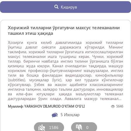
Қидирув
Хорижий тилларни ўргатувчи махсус телеканални
ташкил этиш ҳақида
Ҳозирги кунга келиб давлатимизда хорижий тилларни
ўқитиш давлат сиёсати даражасига кўтарилди. Менинг
таклифим, хорижий тилларни ўргатишга ихтисослаштирилган
махсус телеканални ишга тушириш керак. Чунки, хорижий
тиллар, биринчи навбатда инглиз тилини ўрганишга бўлган
қизиқиш жуда юқори. Канал очиладиган тақдирда, машҳур
хорижлик профессор-ўқитувчиларнинг маърузалари, инглиз
тили ва бошқа фанлардан видеодарслар, кинофильмлар
(subtitles), мусиқалар (lyric), ҳар хил турдаги кўнгилочар
кўрсатувлар, ўзбек ва жаҳон адабиёти классикаларининг
инглизча талқини, халқаро таълим дастурлари, инновациялар
ва илм-фан ютуқлари ҳақида маълумотлар телеканал
дастурларидан ўрин олади. Аввалига мазкур телеканални
онлайн канал шаклида очиш ҳам мумкин, кейинчалик
Муаллиф: YARASHOV DILMUROD O‘KTAM O‘G‘LI
5646
рақамли телевидиние тарзида ...
5
Изоҳлар
1586
0