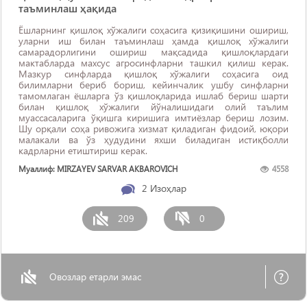
таъминлаш ҳақида
Ёшларнинг қишлоқ хўжалиги соҳасига қизиқишини ошириш,
уларни иш билан таъминлаш ҳамда қишлоқ хўжалиги
самарадорлигини ошириш мақсадида қишлоқлардаги
мактабларда махсус агросинфларни ташкил қилиш керак.
Мазкур синфларда қишлоқ хўжалиги соҳасига оид
билимларни бериб бориш, кейинчалик ушбу синфларни
тамомлаган ёшларга ўз қишлоқларида ишлаб бериш шарти
билан қишлоқ хўжалиги йўналишидаги олий таълим
муассасаларига ўқишга киришига имтиёзлар бериш лозим.
Шу орқали соҳа ривожига хизмат қиладиган фидоий, юқори
малакали ва ўз ҳудудини яхши биладиган истиқболли
кадрларни етиштириш керак.
Муаллиф: MIRZAYEV SARVAR AKBAROVICH
4558
2
Изоҳлар
209
0
Овозлар етарли эмас