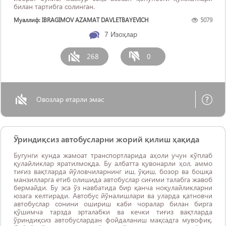
билан тартибга солинган.
Муаллиф: IBRAGIMOV AZAMAT DAVLETBAYEVICH
5079
7
Изоҳлар
268
0
Овозлар етарли эмас
Ўриндиқсиз автобусларни жорий қилиш ҳақида
Бугунги кунда жамоат транспортларида аҳоли учун кўплаб
қулайликлар яратилмоқда. Бу албатта қувонарли ҳол, аммо
тиғиз вақтларда йўловчиларнинг иш, ўқиш, бозор ва бошқа
манзилларга етиб олишида автобуслар сиғими талабга жавоб
бермайди. Бу эса ўз навбатида бир қанча ноқулайликларни
юзага келтиради. Автобус йўналишлари ва уларда қатновчи
автобуслар сонини ошириш каби чоралар билан бирга
қўшимча тарзда эрталабки ва кечки тиғиз вақтларда
ўриндиқсиз автобуслардан фойдаланиш мақсадга мувофиқ.