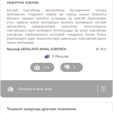
ажратиш ҳақида
Кўплаб мактаблар автомобиль йўлларининг четида
жойлашган. Уларнинг кириш ва чиқиш қисми бевосита
йўлнинг ҳаракат қисмига туташади. Бу мактаб ўқувчилари
учун хавфни юзага келтириши мумкин. Қолаверса, кўплаб
автомобиль ҳайдовчилари транспорт воситаларини
мактабларга яқин жойларга тўхтатишади. Бу ҳолат мактаблар
атрофида тирбандликни келтириб чиқариши билан бирга
ўқувчиларга дарс-машғулотлари давомида ноқулайликларни
юзага келтиради.
Муаллиф: ABDULLAYEV AKMAL ALIMOVICH
4819
0
Изоҳлар
316
0
Овозлар етарли эмас
Тошкент шаҳрида дренаж тизимини