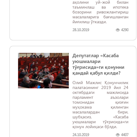
аҳолини уй-жой билан
таъминлаш ва ипотека
бозорини ривожлантириш
масалаларига бағишланган
йиғилиш ўтказди.
28.10.2019
4290
Депутатлар «Касаба
уюшмалари
тўғрисида»ги қонунни
қандай қабул қилди?
Олий Мажлис Қонунчилик
палатасининг 2019 йил 24
октябрдаги мажлисида
парламент аъзолари
томонидан қизғин
муҳокама қилинган
масалалардан бири,
шубҳасиз, «Касаба
уюшмалари тўғрисида»ги
қонун лойиҳаси бўлди.
24.10.2019
4407