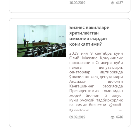
10.09.2019
4437
Бизнес вакиллари
яратилаётган
имкониятлардан
қониқяптими?
2019 йил 9 сентябрь куни
Олий Мажлис Қонунчилик
палатасининг Спикери, қуйи
палата депутатлари,
сенаторлар иштирокида
ўтказилган халқ депутатлари
Андижон вилояти
Кенгашининг сессиясида
Президентимиз томонидан
жорий йилнинг 2 август
куни хусусий тадбиркорлик
ва кичик бизнесни қўллаб-
қувватлаш ва
ривожлантиришга
09.09.2019
4746
бағишланган йиғилишда
белгилаб берилган
вазифалар ижроси