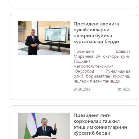
Президент аҳолига
қулайликларни
ошириш бўйича
кўрсатмалар берди ​​​​​​​
Президент Шавкат
Мирзиёев 24 октябрь куни
Тошкент
метрополитенининг
Юнусобод йўналишида
олиб борилаётган қурилиш
ишлари билан танишди.
24.10.2019
4208
Президент янги
корхоналар ташкил
этиш имкониятларини
кўрсатиб берди