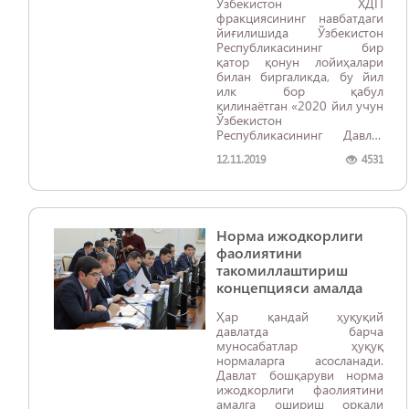
Ўзбекистон ХДП
фракциясининг навбатдаги
йиғилишида Ўзбекистон
Республикасининг бир
қатор қонун лойиҳалари
билан биргаликда, бу йил
илк бор қабул
қилинаётган «2020 йил учун
Ўзбекистон
Республикасининг Давлат
бюджети
12.11.2019
4531
тўғрисида»ги қонун
лойиҳаси ҳам атрофлича
муҳокама қилинди.
Норма ижодкорлиги
фаолиятини
такомиллаштириш
концепцияси амалда
Ҳар қандай ҳуқуқий
давлатда барча
муносабатлар ҳуқуқ
нормаларга асосланади.
Давлат бошқаруви норма
ижодкорлиги фаолиятини
амалга ошириш орқали