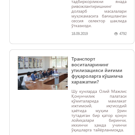
тадбиркорликни янада
ривожлантиришнинг
долзарб масалалари
муҳокамасига бағишланган
сессия селектор шаклида
ўтказилди.
18.09.2019
4792
Транспорт
воситаларининг
утилизацияси йиғими
фуқароларга кўшимча
харажатми?
Шу кунларда Олий Мажлис
Қонунчилик палатаси
қўмиталарида мамлакат
ижтимоий, иқтисодий
ҳаётида муҳим ўрин
тутадиган бир қатор қонун
лойиҳалари биринчи,
иккинчи ҳамда учинчи
ўқишларга тайёрланмоқда.