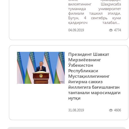
вилоятининг Шаҳрисабз
туманида университет
филиали ташкил этилди.
Бугун, 4 сентябрь куни
қалдирғоч талабалар
иштирокида филиалнинг
04.09.2019
4774
расмий очилиш маросими
бўлиб ўтди.
Президент Шавкат
Мирзиёевнинг
Ўзбекистон
Республикаси
Мустақиллигининг
йигирма саккиз
йиллигига бағишланган
тантанали маросимдаги
нутқи
31.08.2019
4606