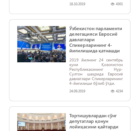
18.10.2019
4301
Ўзбекистон парламенти
делегацияси Евросиё
давлатлари
Спикерларининг 4-
йиғилишида қатнашди
2019 йилнинг 24 сентябрь
куни Қозоғистон
Республикасининг Нур-
Султон шаҳрида Евросиё
давлатлари Спикерларининг
4-йиғилиши бўлиб ўтди.
24.09.2019
4234
Тортишувлардан сўнг
депутатлар қонун
лойиҳасини қайтарди