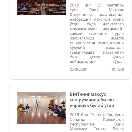
2019 йил 19 сентябрь
куни Олий Мажлис
Қонунчилик палатасининг
навбатдаги мажлиси бўлиб
ўтди. Унда депутатлар
мамлакатимиз ижтимоий-
сиёсий ҳаётининг турли
жабҳаларида амалга
оширилаётган ислоҳотларни
ҳуқуқий жиҳатдан
таъминлашга қаратилган
бир қатор қонун
лойиҳаларини кўриб
чиқдилар.
20.09.2019
4259
БМТнинг махсус
маърузачиси билан
учрашув бўлиб ўтди
2019 йил 19 сентябрь куни
Сенатда Ўзбекистон
Республикаси Олий
Мажлиси Сенати Раиси