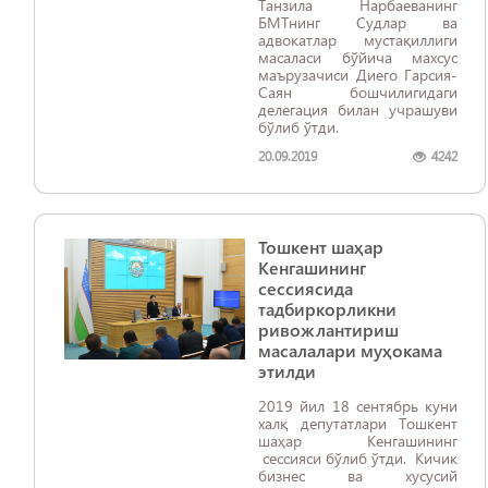
Танзила Нарбаеванинг
БМТнинг Судлар ва
адвокатлар мустақиллиги
масаласи бўйича махсус
маърузачиси Диего Гарсия-
Саян бошчилигидаги
делегация билан учрашуви
бўлиб ўтди.
20.09.2019
4242
Тошкент шаҳар
Кенгашининг
сессиясида
тадбиркорликни
ривожлантириш
масалалари муҳокама
этилди
2019 йил 18 сентябрь куни
халқ депутатлари Тошкент
шаҳар Кенгашининг
сессияси бўлиб ўтди. Кичик
бизнес ва хусусий