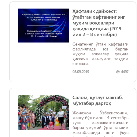
муҳокама қилинди.
Ҳафталик дайжест:
ўтаётган ҳафтанинг энг
муҳим воқеалари
ҳақида қисқача (2019
йил 2 – 8 сентябрь)
Сенатнинг ўтган ҳафтадаги
фаолиятида юз берган
муҳим воқеалар ҳақида
қисқача маълумот тақдим
этилади.
08.09.2019
4497
Салом, қутлуғ мактаб,
мўътабар даргоҳ
Жонажон Ўзбекистоним,
мангу бўл омон! 4 сентябрь
куни мамлакатимиздаги
барча умумий ўрта таълим
мактабларида янги ўқув