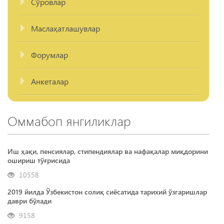
Сўровлар
Маслаҳатлашувлар
Форумлар
Анкеталар
Оммабоп янгиликлар
Иш ҳақи, пенсиялар, стипендиялар ва нафақалар миқдорини
ошириш тўғрисида
10558
2019 йилда Ўзбекистон солиқ сиёсатида тарихий ўзгаришлар
даври бўлади
9158