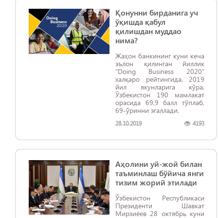
Қонунни бирданига уч
ўқишда қабул
қилишдан муддао
нима?
Жаҳон банкининг куни кеча
эълон қилинган йиллик
“Doing Business 2020”
халқаро рейтингида, 2019
йил якунларига кўра,
Ўзбекистон 190 мамлакат
орасида 69,9 балл тўплаб,
69-ўринни эгаллади.
28.10.2019
4193
Аҳолини уй-жой билан
таъминлаш бўйича янги
тизим жорий этилади
Ўзбекистон Республикаси
Президенти Шавкат
Мирзиёев 28 октябрь куни