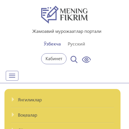
Жамоавий мурожаатлар портали
Ўзбекча
Русский
Кабинет
Toggle
navigation
Янгиликлар
Воқеалар