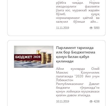
рўёбга чиқади. Норма
ижодкорлиги фаолияти
ўзига хос, мураккаб жараён
бўлиб, ҳуқуқ
нормаларининг ҳаётий ва
халқчил бўлиши айнан
мазкур жараёнга бевосита
11.11.2019
5093
боғлиқ.
Парламент тарихида
илк бор Бюджетнома
қонун билан қабул
қилинади
Айни кунларда Олий
Мажлис Қонунчилик
палатасида “2020 йил учун
Ўзбекистон
Республикасининг Давлат
бюджети тўғрисида”ги
қонун лойиҳаси муҳокамаси
қизғин давом этмоқда.
10.11.2019
4238