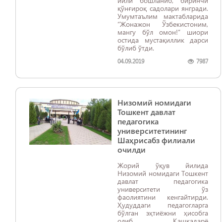
йили бошланиб, биринчи
қўнғироқ садолари янгради.
Умумтаълим мактабларида
“Жонажон Ўзбекистоним,
мангу бўл омон!” шиори
остида мустақиллик дарси
бўлиб ўтди.
04.09.2019
7987
Низомий номидаги
Тошкент давлат
педагогика
университетининг
Шаҳрисабз филиали
очилди
Жорий ўқув йилида
Низомий номидаги Тошкент
давлат педагогика
университети ўз
фаолиятини кенгайтирди.
Ҳудуддаги педагогларга
бўлган эҳтиёжни ҳисобга
олиб, Қашқадарё