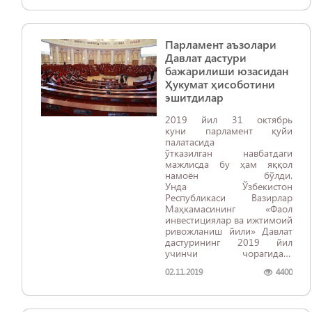
Парламент аъзолари
Давлат дастури
бажарилиши юзасидан
Ҳукумат ҳисоботини
эшитдилар
2019 йил 31 октябрь
куни парламент қуйи
палатасида
ўтказилган навбатдаги
мажлисда бу ҳам яққол
намоён бўлди.
Унда Ўзбекистон
Республикаси Вазирлар
Маҳкамасининг «Фаол
инвестициялар ва ижтимоий
ривожланиш йили» Давлат
дастурининг 2019 йил
учинчи чорагидаги
бажарилишининг бориши
02.11.2019
4400
тўғрисида»ги
ҳисоботи эшитилди.