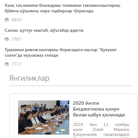
Халқ таълимини бошқариш тизимини такомиллаштириш
бўйича қўшимча чора-тадбирлар тўғрисида
8859
Салом, қутлуғ мактаб, мўътабар даргоҳ
7987
Туризмни ривожлантириш борасидаги ишлар “Ҳукумат
соати”да муҳокама этилди
7717
Янгиликлар
2020 йилги
Бюджетнома қонун
билан қабул қилинади
2019 йил 11 ноябрь
куни Олий Мажлис
Қонунчилик палатасидаги