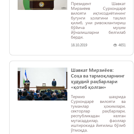
Президент Шавкат
Мирзиёев Сурхондарё
вилояти иқтисодиётининг
бугунги ҳолатини таҳлил
қилиб, уни ривожлантириш
бўйича муҳим
йўналишларни белгилаб
берди.
18.10.2019
4651
Шавкат Мирзиёев:
Соҳа ва тармоқларнинг
ҳудудий раҳбарлари
«қотиб қолган»
Термиз шаҳрида
Сурхондарё вилояти ва
туманлар ҳокимлари,
секторлар раҳбарлари,
республикадан келган
мутасаддилар, фаоллар
иштирокида йиғилиш бўлиб
ўтмоқда.