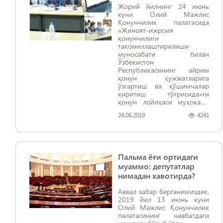
Жорий йилнинг 24 июнь
куни Олий Мажлис
Қонунчилик палатасида
«Жиноят-ижроия
қонунчилиги
такомиллаштирилиши
муносабати билан
Ўзбекистон
Республикасининг айрим
қонун ҳужжатларига
ўзгартиш ва қўшимчалар
киритиш тўғрисида»ги
қонун лойиҳаси муҳокама
қилинди.
24.06.2019
4241
Пальма ёғи ортидаги
муаммо: депутатлар
нимадан хавотирда?
Аввал хабар берганимиздек,
2019 йил 13 июнь куни
Олий Мажлис Қонунчилик
палатасининг навбатдаги