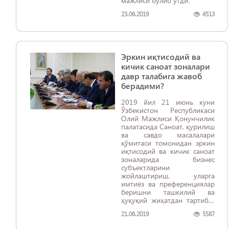
мажлиси бўлиб ўтди.
23.06.2019
4513
Эркин иқтисодий ва
кичик саноат зоналари
давр талабига жавоб
берадими?
2019 йил 21 июнь куни
Ўзбекистон Республикаси
Олий Мажлиси Қонунчилик
палатасида Саноат, қурилиш
ва савдо масалалари
қўмитаси томонидан эркин
иқтисодий ва кичик саноат
зоналарида бизнес
субъектларини
жойлаштириш, уларга
имтиёз ва преференциялар
беришни ташкилий ва
ҳуқуқий жиҳатдан тартибга
солиш масалалари бўйича
21.06.2019
5587
тегишли қонунчилик
нормаларининг ижросини