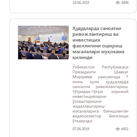
10.06.2019
4498
Ҳудудларда саноатни
ривожлантириш ва
инвестиция
фаоллигини ошириш
масалалари муҳокама
қилинди
Ўзбекистон Республикаси
Президенти Шавкат
Мирзиёев раислигида 7
июнь куни ҳудудларда
саноатни ривожлантириш,
тўғридан-тўғри хорижий
инвестицияларни
ўзлаштиришни
жадаллаштириш
масалаларига бағишланган
видеоселектор йиғилиши
ўтказилди.
07.06.2019
4451