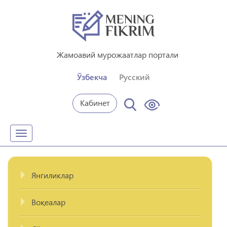
Жамоавий мурожаатлар портали
Ўзбекча
Русский
Кабинет
Toggle
navigation
Янгиликлар
Воқеалар