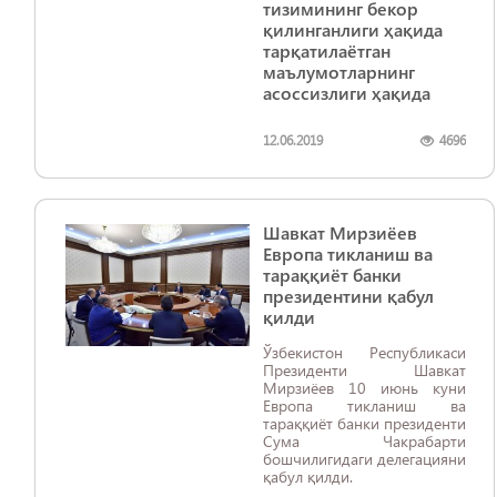
тизимининг бекор
қилинганлиги ҳақида
тарқатилаётган
маълумотларнинг
асоссизлиги ҳақида
12.06.2019
4696
Шавкат Мирзиёев
Европа тикланиш ва
тараққиёт банки
президентини қабул
қилди
Ўзбекистон Республикаси
Президенти Шавкат
Мирзиёев 10 июнь куни
Европа тикланиш ва
тараққиёт банки президенти
Сума Чакрабарти
бошчилигидаги делегацияни
қабул қилди.