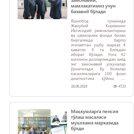
мамлакатимиз учун
базавий бўлади
Яшнобод туманида
Жанубий Кореянинг
Иқтисодий ривожлантириш
ва ҳамкорлик фонди билан
биргаликда барпо
этилаётган ушбу марказ 4
қаватли 4 та блокдан
иборат бўлади. Унга 42
миллион долларликдан зиёд
энг замонавий ускуналар
ўрнатилади. Бу болалар
касалликларига 100 фоиз
диагностика қўйиш ва
даволаш имконини беради.
28.06.2019
4723
Маҳкумларга пенсия
тўлаш масаласи
муҳокама марказида
бўлди