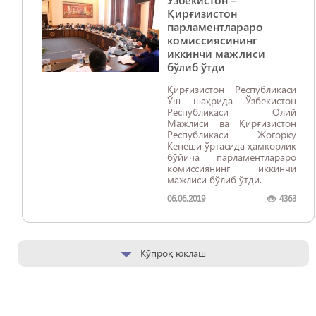
Қирғизистон
парламентлараро
комиссиясининг
иккинчи мажлиси
бўлиб ўтди
Қирғизистон Республикаси
Ўш шаҳрида Ўзбекистон
Республикаси Олий
Мажлиси ва Қирғизистон
Республикаси Жогорку
Кенеши ўртасида ҳамкорлик
бўйича парламентлараро
комиссиянинг иккинчи
мажлиси бўлиб ўтди.
06.06.2019
4363
Кўпроқ юклаш