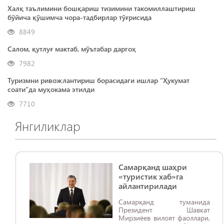
Халқ таълимини бошқариш тизимини такомиллаштириш
бўйича қўшимча чора-тадбирлар тўғрисида
8849
Салом, қутлуғ мактаб, мўътабар даргоҳ
7982
Туризмни ривожлантириш борасидаги ишлар “Ҳукумат
соати”да муҳокама этилди
7710
Янгиликлар
Самарқанд шаҳри
«туристик хаб»га
айлантирилади
Самарқанд туманида
Президент Шавкат
Мирзиёев вилоят фаоллари,