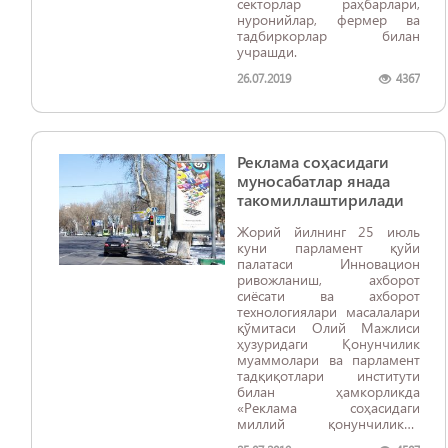
секторлар раҳбарлари,
нуронийлар, фермер ва
тадбиркорлар билан
учрашди.
26.07.2019
4367
Реклама соҳасидаги
муносабатлар янада
такомиллаштирилади
Жорий йилнинг 25 июль
куни парламент қуйи
палатаси Инновацион
ривожланиш, ахборот
сиёсати ва ахборот
технологиялари масалалари
қўмитаси Олий Мажлиси
ҳузуридаги Қонунчилик
муаммолари ва парламент
тадқиқотлари институти
билан ҳамкорликда
«Реклама соҳасидаги
миллий қонунчиликни
такомиллаштиришнинг