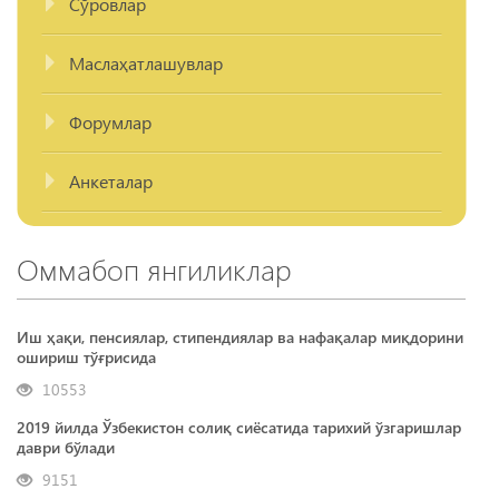
Сўровлар
Маслаҳатлашувлар
Форумлар
Анкеталар
Оммабоп янгиликлар
Иш ҳақи, пенсиялар, стипендиялар ва нафақалар миқдорини
ошириш тўғрисида
10553
2019 йилда Ўзбекистон солиқ сиёсатида тарихий ўзгаришлар
даври бўлади
9151