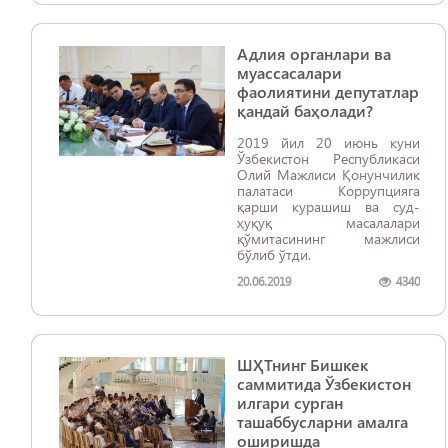
Навоий ва Тошкент
вилоятлари мисолида
ўрганиш якуни бўйича
Адлия органлари ва
кенгайтирилган йиғилиш
ўтказилди.
муассасалари
фаолиятини депутатлар
қандай баҳолади?
2019 йил 20 июнь куни
Ўзбекистон Республикаси
Олий Мажлиси Қонунчилик
палатаси Коррупцияга
қарши курашиш ва суд-
ҳуқуқ масалалари
қўмитасининг мажлиси
бўлиб ўтди.
20.06.2019
4340
ШҲТнинг Бишкек
саммитида Ўзбекистон
илгари сурган
ташаббусларни амалга
оширишда