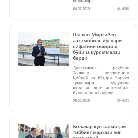
қилдилар.
04.07.2019
4364
Шавкат Мирзиёев
автомобиль йўллари
сифатини ошириш
бўйича кўрсатмалар
берди
Давлатимиз раҳбари
Тошкент вилоятининг
Қибрай ва Юқори Чирчиқ
туманлари ҳудудида
қурилган янги автомобиль
йўлини бориб кўрди.
29.06.2019
4475
Болалар кўп тармоқли
тиббиёт маркази энг
замонавий,