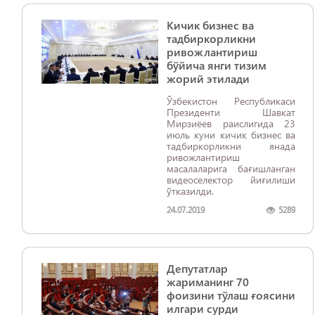
Кичик бизнес ва
тадбиркорликни
ривожлантириш
бўйича янги тизим
жорий этилади
Ўзбекистон Республикаси
Президенти Шавкат
Мирзиёев раислигида 23
июль куни кичик бизнес ва
тадбиркорликни янада
ривожлантириш
масалаларига бағишланган
видеоселектор йиғилиши
ўтказилди.
24.07.2019
5289
Депутатлар
жариманинг 70
фоизини тўлаш ғоясини
илгари сурди