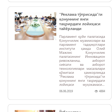
“Реклама тўғрисида”ги
қонуннинг янги
таҳрирдаги лойиҳаси
тайёрланди
Парламент қуйи палатасида
Қонунчилик муаммолари ва
парламент тадқиқотлари
институти ҳамда Олий
Мажлис Қонунчилик
палатасининг Инновацион
ривожланиш, ахборот
сиёсати ва ахборот
технологиялари масалалари
қўмитаси ҳамкорликда
“Реклама тўғрисида”ги
қонуннинг янги таҳрирдаги
лойиҳаси муҳокамасига
бағишланган давра суҳбати
06.06.2019
4884
ташкил этилди.
Ўзбекистон –