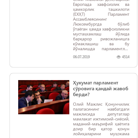
Европада хавфсизлик ва
ҳамкорлик ташкилоти
(ЕХҲТ) Парламент
Ассамблеясининг
Люксембургда бўлиб
ўтаёган ҳамда хавфсизликни
мустаҳкамлаш йўлида
барқарор ривожланишга
кўмаклашиш ва бу
йўналишда парламентлар
ролини ошириш
06.07.2019
4514
масалаларига бағишланган
28-йиллик сессияси ишида
иштирок этмоқда.
Ҳукумат парламент
сўровига қандай жавоб
берди?
Олий Мажлис Қонунчилик
палатасининг навбатдаги
мажлисида депутатлар
мамлакат ижтимоий-сиёсий,
маданий-маърифий ҳаётига
доир бир қатор қонун
лойиҳаларини муҳокама