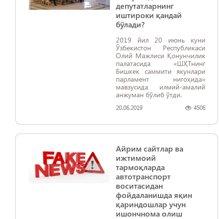
депутатларнинг
иштироки қандай
бўлади?
2019 йил 20 июнь куни
Ўзбекистон Республикаси
Олий Мажлиси Қонунчилик
палатасида «ШҲТнинг
Бишкек саммити якунлари
парламент нигоҳида»
мавзусида илмий-амалий
анжуман бўлиб ўтди.
20.06.2019
4506
Айрим сайтлар ва
ижтимоий
тармоқларда
автотранспорт
воситасидан
фойдаланишда яқин
қариндошлар учун
ишончнома олиш