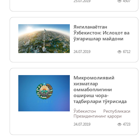
25.07.2019
4507
долзарб масалалари»
мавзусида давра суҳбати
ташкил этилди.
Янгиланаётган
Ўзбекистон: Ислоҳот ва
ўзгаришлар майдони
24.07.2019
6712
Микромолиявий
хизматлар
оммабоплигини
ошириш чора-
тадбирлари тўғрисида
Ўзбекистон Республикаси
Президентининг қарори
24.07.2019
4723