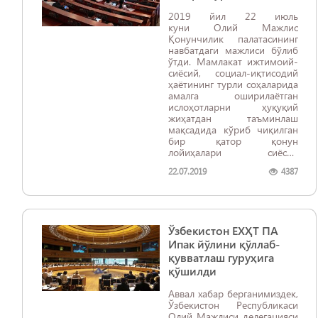
2019 йил 22 июль
куни Олий Мажлис
Қонунчилик палатасининг
навбатдаги мажлиси бўлиб
ўтди. Мамлакат ижтимоий-
сиёсий, социал-иқтисодий
ҳаётининг турли соҳаларида
амалга оширилаётган
ислоҳотларни ҳуқуқий
жиҳатдан таъминлаш
мақсадида кўриб чиқилган
бир қатор қонун
лойиҳалари сиёсий
партияларнинг парламент
22.07.2019
4387
қуйи палатасидаги
фракциялари ҳамда
Ўзбекистон Экологик
ҳаракати депутатлар гуруҳи
йиғилишларида ҳам
Ўзбекистон ЕХҲТ ПА
дастлабки тарзда қизғин
муҳокама қилинган эди.
Ипак йўлини қўллаб-
қувватлаш гуруҳига
қўшилди
Аввал хабар берганимиздек,
Ўзбекистон Республикаси
Олий Мажлиси делегацияси