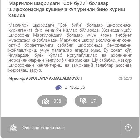
Марғилон шаҳридаги “Сой бўйи” болалар
шифохонасида қўшимча кўп ўринли бино қуриш
ҳақида
Марғилон шаҳридаги “Сой буйи” болалар шифохонаси
қурилганига бир неча ўн йиллар бўлмоқда. Ҳозирда ушбу
шифохона Марғилондаги болалар учун ягона тиббиёт
муассасаси ҳисобланади. Марғилон шаҳри аҳолисининг сони
ортиб бораётганлиги сабабли шифохонада беморларни
жойлаштириш учун палаталар етарли эмас. Бу ҳолат кўп
йиллардан буён кўплаб ноқулайликлар ва аҳолининг
норозиликларини келтириб чиқармоқда. Шу сабабли, мазкур
шифохонани кенгайтириш ва замонавий талаблар асосида
жиҳозлаш зарур.
Муаллиф: ABDULLAYEV AKMAL ALIMOVICH
5270
1
Изоҳлар
358
17
Овозлар етарли эмас