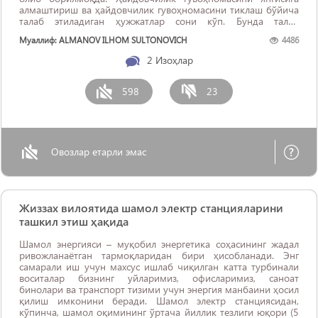
алмаштириш ва ҳайдовчилик гувоҳномасини тиклаш бўйича
талаб этиладиган ҳужжатлар сони кўп. Бунда талаб
этиладиган ҳужжатларни 5 тадан 1 тага (фақат шахсни
Муаллиф: ALMANOV ILHOM SULTONOVICH
4486
тасдиқловчи ҳужжатларга) тушириш лозим. Тўлов
масаласида: ҳайдовчилик ...
2
Изоҳлар
598
23
Овозлар етарли эмас
Жиззах вилоятида шамол электр станцияларини
ташкил этиш ҳақида
Шамол энергияси – муқобил энергетика соҳасининг жадал
ривожланаётган тармоқларидан бири ҳисобланади. Энг
самарали иш учун махсус ишлаб чиқилган катта турбинали
воситалар бизнинг уйларимиз, офисларимиз, саноат
бинолари ва транспорт тизими учун энергия манбаини ҳосил
қилиш имконини беради. Шамол электр станциясидан,
кўпинча, шамол оқимининг ўртача йиллик тезлиги юқори (5