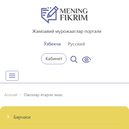
Жамоавий мурожаатлар портали
Ўзбекча
Русский
Кабинет
Toggle
navigation
Асосий
Овозлар етарли эмас
Барчаси