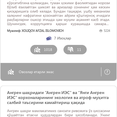
кўрсатибгина қолмасдан, туман ҳокими фаолиятидан норози
бўлиб ёзилаётган шикоят ва аризалар сонининг ҳам кескин
қисқаришига олиб келади. Бундан ташқари, ушбу механизм
халқнинг нафратини қозонаётган айрим қўштирноқ ичидаги
раҳбарларни ошкор этишда ҳам муҳим аҳамият касб этади.
Шунингдек, коррупцияга қарши курашишда самарали
механизм вазифасини ...
Муаллиф: XOLIQOV AFZAL ISLOMOVICH
5224
7
Изоҳлар
1018
11
Овозлар етарли эмас
Ангрен шаҳридаги “Ангрен ИЭС” ва “Янги Ангрен
ИЭС” корхоналарининг экология ва атроф-муҳитга
салбий таъсирини камайтириш ҳақида
Ангрен шаҳри мамлакатимиз саноати ривожига ўз ҳиссасини
қўшаётган етакчи ҳудудлардан бири ҳисобланади. Унинг