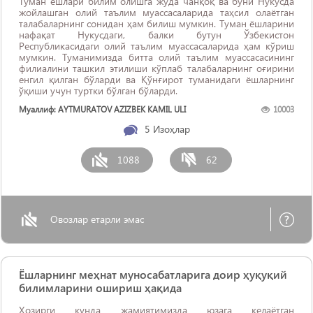
Туман ёшлари билим олишга жуда чанқоқ ва буни Нукусда
жойлашган олий таълим муассасаларида таҳсил олаётган
талабаларнинг сонидан ҳам билиш мумкин. Туман ёшларини
нафақат Нукусдаги, балки бутун Ўзбекистон
Республикасидаги олий таълим муассасаларида ҳам кўриш
мумкин. Туманимизда битта олий таълим муассасасининг
филиалини ташкил этилиши кўплаб талабаларнинг оғирини
енгил қилган бўларди ва Қўнғирот туманидаги ёшларнинг
ўқиши учун туртки бўлган бўларди.
Муаллиф: AYTMURATOV AZIZBEK KAMIL ULI
10003
5
Изоҳлар
1088
62
Овозлар етарли эмас
Ёшларнинг меҳнат муносабатларига доир ҳуқуқий
билимларини ошириш ҳақида
Ҳозирги кунда жамиятимизда юзага келаётган