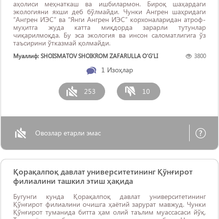
аҳолиси меҳнаткаш ва ишбилармон. Бироқ шаҳардаги
экологияни яхши деб бўлмайди. Чунки Ангрен шаҳридаги
“Ангрен ИЭС” ва “Янги Ангрен ИЭС” корхоналаридан атроф-
муҳитга жуда катта миқдорда зарарли тутунлар
чиқарилмоқда. Бу эса экология ва инсон саломатлигига ўз
таъсирини ўтказмай қолмайди.
Муаллиф: SHOISMATOV SHOIKROM ZAFARULLA O‘G‘LI
3800
1
Изоҳлар
253
10
Овозлар етарли эмас
Қорақалпоқ давлат университетининг Қўнғирот
филиалини ташкил этиш ҳақида
Бугунги кунда Қорақалпоқ давлат университетининг
Қўнғирот филиалини очишга ҳаётий зарурат мавжуд. Чунки
Қўнғирот туманида битта ҳам олий таълим муассасаси йўқ.