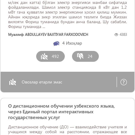
м/сек дан катта) бўлган электр энергияси манбаи сифатида
фойдаланилади. Шамол электр станциясида 8 кВт дан 1,2
мВт гача қувватли электр энергиясини ҳосил қилиш мумкин.
Aйнан юқорида зикр этилган шамол тезлиги бизда Жиззах
вилояти Фориш туманида бундан анча баланд. Шу сабабли,
Фориш туманида ...
Муаллиф: ABDULLAYEV BAXTIYAR FARXODOVICH
4383
4
Изоҳлар
492
24
Овозлар етарли эмас
О дистанционном обучении узбекского языка,
через Единый портал интерактивных
государственных услуг
Дистанционное обучение (ДО) — взаимодействие учителя и
учащихся между собой на расстоянии, отражающее все