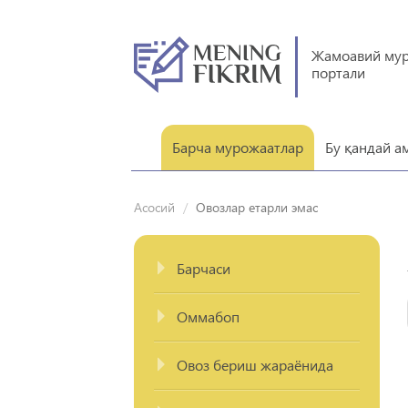
Жамоавий му
портали
Барча мурожаатлар
Бу қандай а
Асосий
Овозлар етарли эмас
Барчаси
Оммабоп
Овоз бериш жараёнида