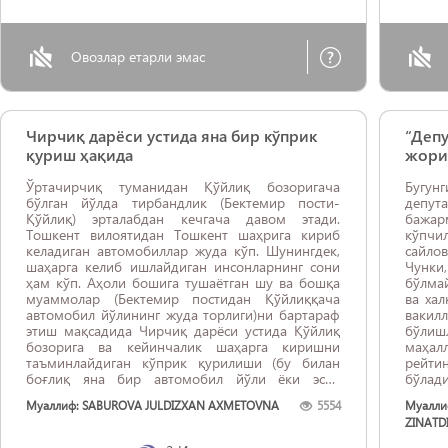
Овозлар етарли эмас
Чирчиқ дарёси устида яна бир кўприк
“Депу
қуриш ҳақида
жори
Ўртачирчиқ туманидан Қўйлиқ бозоригача
Бугу
бўлган йўлда тирбандлик (Бектемир пости-
депу
Қўйлиқ) эрталабдан кечгача давом этади.
бажар
Тошкент вилоятидан Тошкент шаҳрига кириб
кўпчил
келадиган автомобиллар жуда кўп. Шунингдек,
сайлов
шаҳарга келиб ишлайдиган инсонларнинг сони
Чунки
ҳам кўп. Аҳоли бошига тушаётган шу ва бошқа
бўлмай
муаммолар (Бектемир постидан Қўйлиққача
ва хал
автомобил йўлининг жуда торлиги)ни бартараф
вакил
этиш мақсадида Чирчиқ дарёси устида Қўйлиқ
бўлишл
бозорига ва кейинчалик шаҳарга киришни
маҳал
таъминлайдиган кўприк қурилиши (бу билан
рейти
боғлиқ яна бир автомобил йўли ёки эски
бўлад
мавжуд йўлларни кенгайтириш) мақсадга
ошган 
Муаллиф: SABUROVA JULDIZXAN AXMETOVNA
5554
Муалли
мувофиқ бўлар эди.
ZINATD