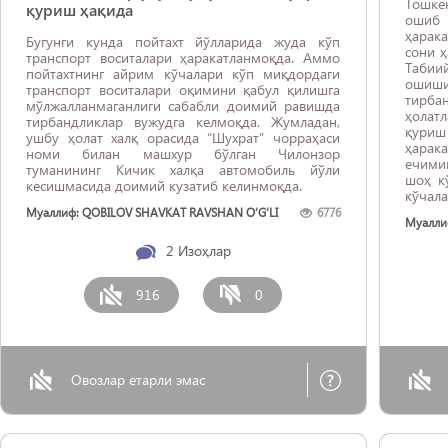
Тошке
қуриш ҳақида
ошиб 
ҳарака
Бугунги кунда пойтахт йўлларида жуда кўп
сони 
транспорт воситалари ҳаракатланмоқда. Аммо
Табии
пойтахтнинг айрим кўчалари кўп миқдордаги
ошиши
транспорт воситалари оқимини қабул қилишга
тирба
мўлжалланмаганлиги сабабли доимий равишда
ҳолат
тирбандликлар вужудга келмоқда. Жумладан,
қуриш
ушбу ҳолат халқ орасида “Шухрат” чорраҳаси
ҳарак
номи билан машхур бўлган Чилонзор
ечими
туманининг Кичик халқа автомобиль йўли
шоҳ к
кесишмасида доимий кузатиб келинмоқда.
кўча
автом
Муаллиф: QOBILOV SHAVKAT RAVSHAN O‘G‘LI
6776
Муалли
пиёда
тирбан
2
Изоҳлар
хавф
арала
муаммо
916
0
Овозлар етарли эмас