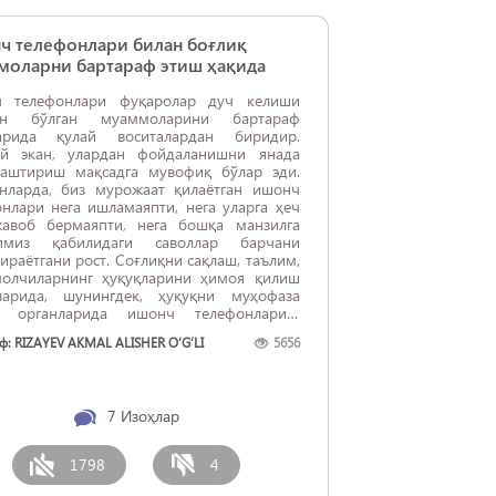
ч телефонлари билан боғлиқ
моларни бартараф этиш ҳақида
 телефонлари фуқаролар дуч келиши
ин бўлган муаммоларини бартараф
арида қулай воситалардан биридир.
й экан, улардан фойдаланишни янада
лаштириш мақсадга мувофиқ бўлар эди.
нларда, биз мурожаат қилаётган ишонч
нлари нега ишламаяпти, нега уларга ҳеч
авоб бермаяпти, нега бошқа манзилга
пмиз қабилидаги саволлар барчани
ираётгани рост. Соғлиқни сақлаш, таълим,
молчиларнинг ҳуқуқларини ҳимоя қилиш
ларида, шунингдек, ҳуқуқни муҳофаза
 органларида ишонч телефонларига
 берувчи мутахассисларни кўпайтириш
: RIZAYEV AKMAL ALISHER O‘G‘LI
5656
 Барча ишонч телефон рақамларини ўзида
ссамлаштирган интернет сайти
ганида, биз мурожаат йўлламоқчи бўлган
асанинг ишончли рақамини топишимиз
7
Изоҳлар
ўлар эди. Бундан ташқари, ...
1798
4