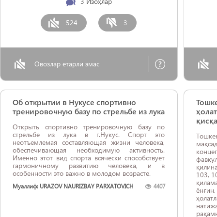
3
Изоҳлар
524
3
Овозлар етарли эмас
Об открытии в Нукусе спортивно
Тошке
тренировочную базу по стрельбе из лука
ҳолат
қисқа
Открыть спортивно тренировочную базу по
стрельбе из лука в г.Нукус. Спорт это
Тошке
неотъемлемая составляющая жизни человека,
мақса
обеспечивающая необходимую активность.
конц
Именно этот вид спорта всячески способствует
фавқу
гармоничному развитию человека, и в
қилин
особенности это важно в молодом возрасте.
103, 1
қилама
Муаллиф: URAZOV NAURIZBAY PARXATOVICH
4407
ёнғин
ҳолат
натиж
рақа