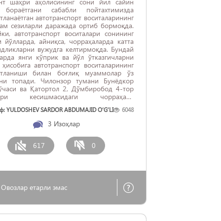
нт шаҳри аҳолисининг сони йил сайин
бораётгани сабабли пойтахтимизда
тланаётган автотранспорт воситаларининг
ҳам сезиларли даражада ортиб бормоқда.
йки, автотранспорт воситалари сонининг
 йўлларда, айниқса, чорраҳаларда катта
ндликларни вужудга келтирмоқда. Бундай
ларда янги кўприк ва йўл ўтказгичларни
 ҳисобига автотранспорт воситаларининг
атланиши билан боғлиқ муаммолар ўз
ни топади. Чилонзор тумани Бунёдкор
ўчаси ва Қатортол 2, Дўмбиробод 4-тор
лари кесишмасидаги чорраҳада
обиллар қатновининг зичлиги ҳамда
ф: YULDOSHEV SARDOR ABDUMAJID O‘G‘LI
6048
ларнинг серқатновлиги сабабли катта
длик вужудга келиб, давлат йўл ҳаракати
3
Изоҳлар
сизлиги хизмати ходимларининг
шувига қарамай тирбандлик билан боғлиқ
лар ўз ечимини топмай қолмоқда. ...
617
0
Овозлар етарли эмас