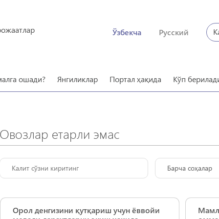
рожаатлар
К
Ўзбекча
Русский
малга ошади?
Янгиликлар
Портал ҳақида
Кўп берилад
Овозлар етарли эмас
Барча соҳалар
Орол денгизини қутқариш учун ёввойи
Мамл