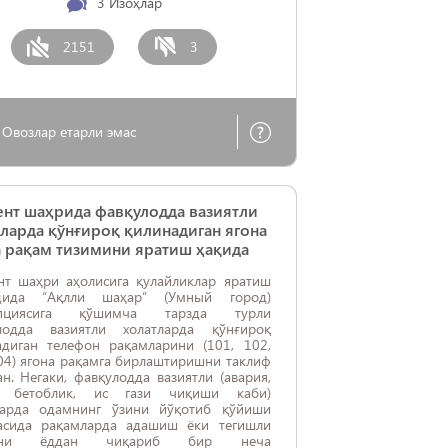
3
Изоҳлар
2151
3
Овозлар етарли эмас
нт шаҳрида фавқулодда вазиятли
ларда қўнғироқ қилинадиган ягона
 рақам тизимини яратиш ҳақида
нт шаҳри аҳолисига қулайликлар яратиш
дида “Ақлли шаҳар” (Умный город)
епциясига қўшимча тарзда турли
лодда вазиятли холатларда қўнғироқ
адиган телефон рақамларини (101, 102,
04) ягона рақамга бирлаштиришни таклиф
н. Негаки, фавқулодда вазиятли (авария,
, бетоблик, ис гази чиқиши каби)
ларда одамнинг ўзини йўқотиб қўйиши
асида рақамларда адашиш ёки тегишли
мни ёддан чиқариб бир неча