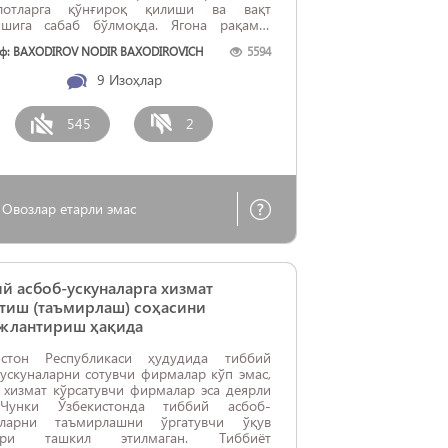
лотларга қўнғироқ қилиши ва вақт
ишига сабаб бўлмоқда. Ягона рақамга
роқни амалга ошириш уч тилда сўзлай
ф: BAXODIROV NODIR BAXODIROVICH
5594
ган оператор хизматидан фойдаланишни
нлаб, операторнинг фуқародан авария
9
Изоҳлар
лотларини аниқ ўрганиши, замонавий
логиялардан фойдаланган ҳолда, буюртма
қилиш ...
545
2
Овозлар етарли эмас
й асбоб-ускуналарга хизмат
тиш (таъмирлаш) соҳасини
жлантириш ҳақида
истон Республикаси ҳудудида тиббий
ускуналарни сотувчи фирмалар кўп эмас,
 хизмат кўрсатувчи фирмалар эса деярли
Чунки Ўзбекистонда тиббий асбоб-
аларни таъмирлашни ўргатувчи ўқув
лари ташкил этилмаган. Тиббиёт