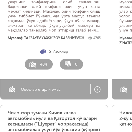
уларнинг тоифаларини олиб ташлашган.
муасс
Ваҳоланки, олий тоифани олиш учун катта
хизмат
меҳнат қилинади. Масалан, олий тоифани олиш
улар 
учун тиббиёт йўналишида ўрта махсус таълим
холос
соҳасида ўқув адабиётлари, ўқув қўлланмалар,
бузили
электрон китоблар, ўқув-усулбий мажмуа ва
уларни
мақолалар тайёрлаб, чоп эттириш талаб этилар
учун п
эди. Бироқ ҳозирги кунда олий тоифаси олиб
таъм
Муаллиф: TAJIBAYEV YAXSHIBOY KARSHIYEVICH
4765
Муалли
ташланган кўп йиллик иш тажрибасига эга
бўлиш
ZINATD
бўлган ўқитувчиларнинг ойлик маошлари ва ...
5
Изоҳлар
404
0
Овозлар етарли эмас
Чилонзор тумани Кичик халқа
Чилон
автомобиль йўли ва Қатортол кўчалари
2-кў
кесишмаси (“Шухрат” чорраҳасида)
қатно
автомобиллар учун йўл ўтказгич (кўприк)