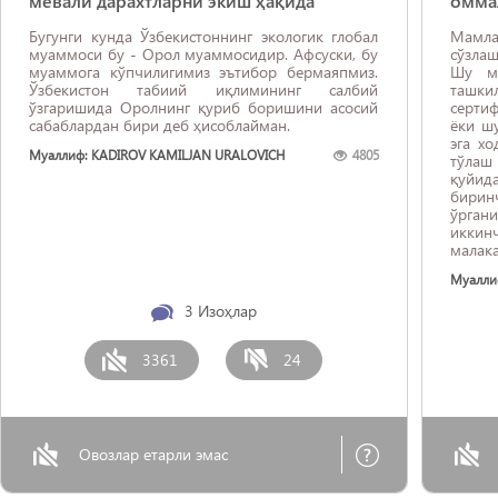
мевали дарахтларни экиш ҳақида
омма
Бугунги кунда Ўзбекистоннинг экологик глобал
Мамла
муаммоси бу - Орол муаммосидир. Aфсуски, бу
сўзла
муаммога кўпчилигимиз эътибор бермаяпмиз.
Шу ма
Ўзбекистон табиий иқлимининг салбий
ташки
ўзгаришида Оролнинг қуриб боришини асосий
серти
сабаблардан бири деб ҳисоблайман.
ёки ш
эга х
Муаллиф: KADIROV KAMILJAN URALOVICH
4805
тўлаш
қуйид
биринч
ўрган
иккин
малак
мамла
Муалли
қўним
ингли
3
Изоҳлар
кадр
замона
3361
24
Овозлар етарли эмас