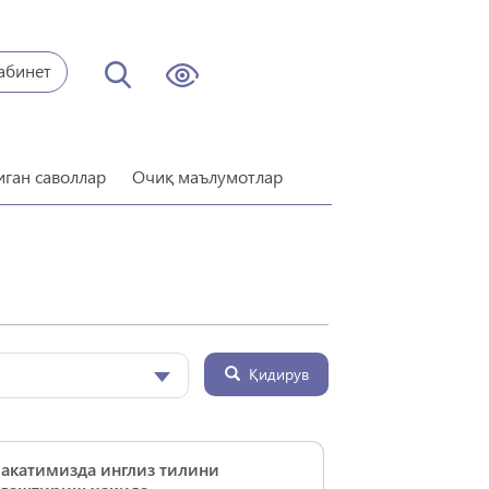
абинет
иган саволлар
Очиқ маълумотлар
Қидирув
акатимизда инглиз тилини