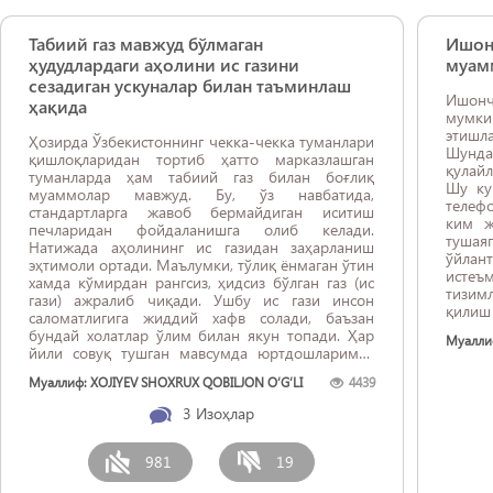
Табиий газ мавжуд бўлмаган
Ишон
ҳудудлардаги аҳолини ис газини
муам
сезадиган ускуналар билан таъминлаш
Ишонч
ҳақида
мумк
этишл
Ҳозирда Ўзбекистоннинг чекка-чекка туманлари
Шунда
қишлоқларидан тортиб ҳатто марказлашган
қулай
туманларда ҳам табиий газ билан боғлиқ
Шу ку
муаммолар мавжуд. Бу, ўз навбатида,
телефо
стандартларга жавоб бермайдиган иситиш
ким ж
печларидан фойдаланишга олиб келади.
тушая
Натижада аҳолининг ис газидан заҳарланиш
ўйлант
эҳтимоли ортади. Маълумки, тўлиқ ёнмаган ўтин
истеъ
хамда кўмирдан рангсиз, ҳидсиз бўлган газ (ис
тизим
гази) ажралиб чиқади. Ушбу ис гази инсон
қилиш
саломатлигига жиддий хафв солади, баъзан
жавоб
бундай холатлар ўлим билан якун топади. Ҳар
Муаллиф
зарур.
йили совуқ тушган мавсумда юртдошларимиз
мужа
ностандарт печлардан фойдаланиши оқибатида
яратил
Муаллиф: XOJIYEV SHOXRUX QOBILJON O‘G‘LI
4439
ис газидан заҳарланиб ҳалок бўлиш ҳолатлари
муасс
кўпайиб бормоқда. Менимча, бундай вазиятлар
3
Изоҳлар
осон б
яна такрорланишини олдини олиш шарт ...
981
19