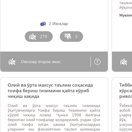
ташки
йўқот
қўнғи
Муалли
олади
таъми
2
Изоҳлар
тафси
техно
қабул 
279
5
Овозлар етарли эмас
Олий ва ўрта махсус таълим соҳасида
Тибби
тоифа бериш тизимини қайта кўриб
кўрса
чиқиш хақида
риво
Олий ва ўрта махсус таълим тизимида
Ўзбек
ўқитувчиларга тоифа бериш тизимини қайта
асбоб-
кўриб чиқиш лозим. Чунки 1998 йилгача
уларга
берилган олий тоифалар қолдирилиб, ундан сўнг
йўқ. 
олий тоифа олган ҳамма ўқитувчилардан
ускун
уларнинг иш фаолиятини таҳлил қилмасдан
курс