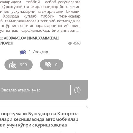
асаларидаги тиббий асбоб-ускуналарга
 кўрсатувчи (таъмирловчи)лар бор, лекин
кичик ускуналарни таъмирлашни билади,
. Ҳозирда кўплаб тиббий техникалар
б, таъмирланмасдан эскириб кетмоқда ва
нг ўрнига янги аппаратларни сотиб олиш
ул ва вақт сарфланмоқда. Бир аппаратни
ирлайман дегунча беморлар сарсон
ф: ABDIJAMILOV DINMUXAMMEDALI
моқда.
INOVICH
4563
1
Изоҳлар
390
0
Овозлар етарли эмас
зор тумани Бунёдкор ва Қатортол
чалари кесишмасида автомобиллар
ви учун кўприк қуриш ҳақида