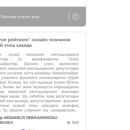
Овозлар етарли эмас
тат рейтинги” онлайн тизимини
й этиш ҳақида
нги кунда маҳаллий кенгашлардаги
татлар ўз вазифаларини тўлиқ
майдилар. Шунинг учун, аҳолининг
иги маҳаллий кенгашларнинг депутатлари
ига унчалик катта қизиқиш билдирмайди.
, уларнинг фаолияти натижаларини кўриб
ди. Аслида, энг кўп ишлаши лозим бўлган
қ билан энг яқин мулоқотга киришадиган
лар маҳаллий кенгашларнинг аъзолари
ари керак. Шу сабабли, халқ депутатлари
лий кенгашлари депутатларининг фаолият
нгини жорий этиш мақсадга мувофиқ
и. Бу орқали уларнинг иш самарадорлиги
бўлар эди.
ф: ABDIJAMILOV DINMUXAMMEDALI
INOVICH
5659