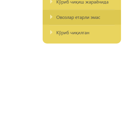
Кўриб чиқиш жараёнида
Овозлар етарли эмас
Кўриб чиқилган