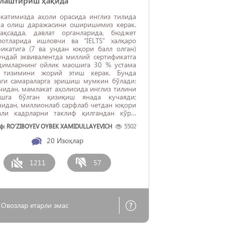
лаштириш ҳақида
катимизда аҳоли орасида инглиз тилида
ша олиш даражасини оширишимиз керак.
қсадда, давлат органларида, бюджет
лотларида ишловчи ва “IELTS” халқаро
фикатига (7 ва ундан юқори балл олган)
ундай эквивалентда миллий сертификатга
одимларнинг ойлик маошига 30 % устама
 тизимини жорий этиш керак. Бунда
аги самараларга эришиш мумкин бўлади:
идан, мамлакат аҳолисида инглиз тилини
ишга бўлган қизиқиш янада кучаяди;
чидан, миллионлаб сарфлаб четдан юқори
али кадрларни таклиф қилгандан кўра,
катимиздаги иқтидорли кадрларнинг
ф: RO‘ZIBOYEV OYBEK XAMIDULLAYEVICH
5502
 топишига кўмак берилади; учинчидан,
з тилини пухта ўзлаштирган малакали
20
Изоҳлар
лар ишга инновацион ёндашиш ва
вий фикрлаш қобилиятига ...
1211
57
Овозлар етарли эмас